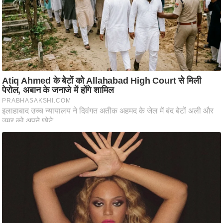
ट
ने
स
मं
त्रा
रि
ले
श
न
शि
प
रा
ज
नी
ति
वि
श्ले