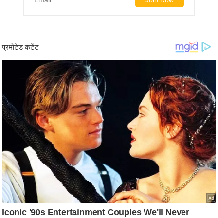
र्ल्ड
न्यू
ज
ब्री
फ
म
नो
रं
ज
न
ज
ग
त
बॉ
ली
वु