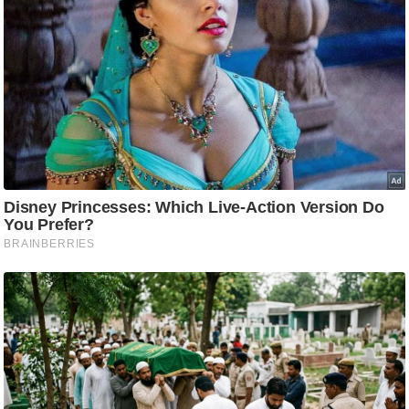
/
फै
श
न
घ
रे
लू
नु
स्खे
प
र्य
ट
न
स्थ
ल
फि