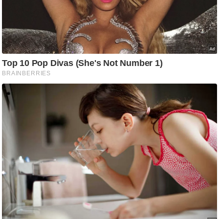
ष
ण
स
म
सा
म
यि
क
मा
तृ
भू
मि
स्तं
भ
ए
म
.