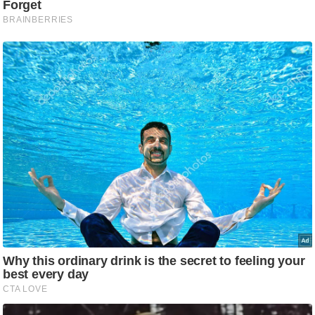
ड
हॉ
ली
वु
ड
फि
ल्म
स
मी
क्षा
B
r
e
a
k
i
n