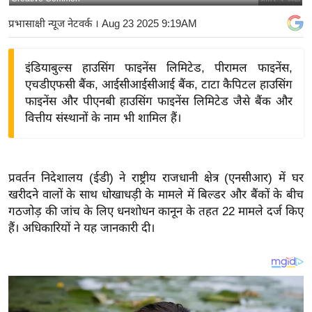
य
प्रभासाक्षी न्यूज नेटवर्क
। Aug 23 2025 9:19AM
बि
ज़
इंडियाबुल्स हाउसिंग फाइनेंस लिमिटेड, पीरामल फाइनेंस,
ने
एचडीएफसी बैंक, आईसीआईसीआई बैंक, टाटा कैपिटल हाउसिंग
स
फाइनेंस और पीएनबी हाउसिंग फाइनेंस लिमिटेड जैसे बैंक और
उ
वित्तीय संस्थानों के नाम भी शामिल हैं।
द्यो
ग
ज
प्रवर्तन निदेशालय (ईडी) ने राष्ट्रीय राजधानी क्षेत्र (एनसीआर) में घर
ग
खरीदने वालों के साथ धोखाधड़ी के मामले में बिल्डर और बैंकों के बीच
त
गठजोड़ की जांच के लिए धनशोधन कानून के तहत 22 मामले दर्ज किए
वि
हैं। अधिकारियों ने यह जानकारी दी।
शे
ष
ज्ञ
रा