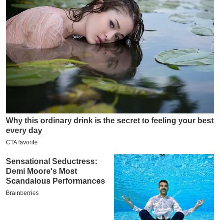
य
ब
ज
ट
खे
ल
क्रि
के
ट
I
P
L
2
0
2
6
क्रा