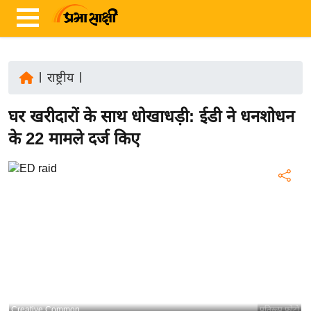
|
राष्ट्रीय
|
ता
घर खरीदारों के साथ धोखाधड़ी: ईडी ने धनशोधन
ज़ा
ख
के 22 मामले दर्ज किए
ब
र
रा
ष्ट्री
य
अं
त
र्रा
ष्ट्री
Creative Common
प्रतिरूप फोटो