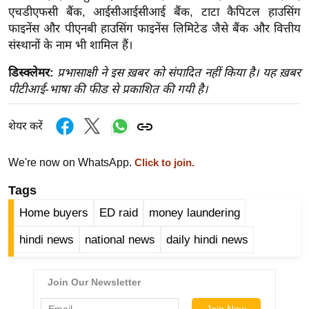
ख्सि
एचडीएफसी बैंक, आईसीआईसीआई बैंक, टाटा कैपिटल हाउसिंग
य
फाइनेंस और पीएनबी हाउसिंग फाइनेंस लिमिटेड जैसे बैंक और वित्तीय
त
संस्थानों के नाम भी शामिल हैं।
यं
डिस्क्लेमर:
प्रभासाक्षी ने इस ख़बर को संपादित नहीं किया है। यह ख़बर
ग
पीटीआई-भाषा की फीड से प्रकाशित की गयी है।
इं
डि
शेयर करें
या
सा
We're now on WhatsApp.
Click to join.
हि
Tags
त्य
ज
Home buyers
ED raid
money laundering
ग
hindi news
national news
daily hindi news
त
ऑ
टो
व