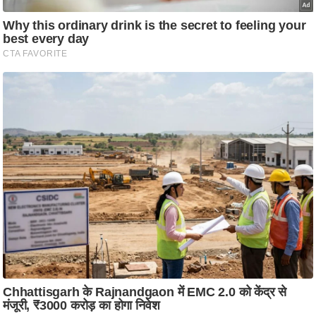
आ
र
.
आ
ई
.
चा
य
प
र
स
मी
क्षा
ध
र्म
ज्यो