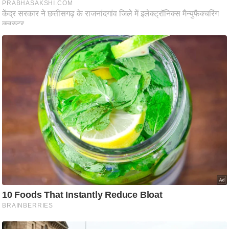
ति
ष
प्र
भु
म
हि
मा
/
ध
र्म
स्थ
ल
व्र
त
त्यो
हा
र