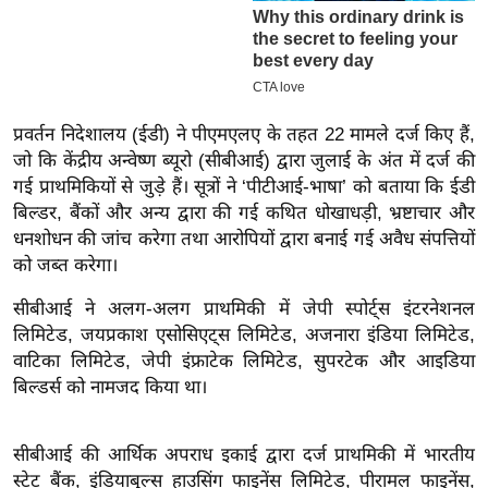
इ
म
ई
-
प्रवर्तन निदेशालय (ईडी) ने पीएमएलए के तहत 22 मामले दर्ज किए हैं,
पे
जो कि केंद्रीय अन्वेष्ण ब्यूरो (सीबीआई) द्वारा जुलाई के अंत में दर्ज की
प
गई प्राथमिकियों से जुड़े हैं। सूत्रों ने ‘पीटीआई-भाषा’ को बताया कि ईडी
र
बिल्डर, बैंकों और अन्य द्वारा की गई कथित धोखाधड़ी, भ्रष्टाचार और
मि
धनशोधन की जांच करेगा तथा आरोपियों द्वारा बनाई गई अवैध संपत्तियों
सा
को जब्त करेगा।
ल
सीबीआई ने अलग-अलग प्राथमिकी में जेपी स्पोर्ट्स इंटरनेशनल
लिमिटेड, जयप्रकाश एसोसिएट्स लिमिटेड, अजनारा इंडिया लिमिटेड,
बे
वाटिका लिमिटेड, जेपी इंफ्राटेक लिमिटेड, सुपरटेक और आइडिया
मि
बिल्डर्स को नामजद किया था।
सा
ल
सीबीआई की आर्थिक अपराध इकाई द्वारा दर्ज प्राथमिकी में भारतीय
श
स्टेट बैंक, इंडियाबुल्स हाउसिंग फाइनेंस लिमिटेड, पीरामल फाइनेंस,