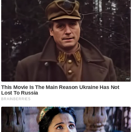
g
N
e
w
s
ला
इ
फ
स्टा
इ
ल
टे
क्नॉ
लॉ
जी
ब्यू
टी