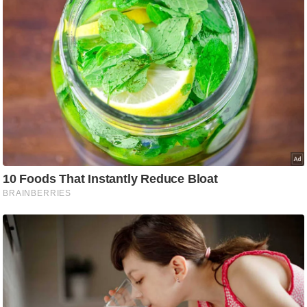
/
फै
श
न
घ
रे
लू
नु
स्खे
प
र्य
ट
न
स्थ
ल
फि