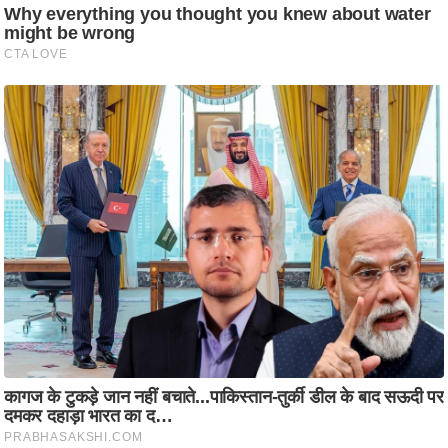
आ
र
.
आ
ई
.
चा
य
प
र
स
मी
क्षा
ध
र्म
ज्यो