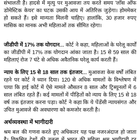
संभालती है। हादसे में मृत्यु पर मुआवजा तय करते समय 'लॉस ऑफ
र्ल्ड
डोमेस्टिक केयर' का घटक उसकी आय में अतिरिक्त जुड़ेगा। होममेकर
न्यू
हो सकते हैं। इसे मान्यता मिलनी चाहिए। हालांकि, 30 हजार रुपए
ज
मासिक का मानक अभी महिलाओं तक सीमित रहेगा।
ब्री
फ
जीडीपी में 17% तक योगदान...
कोर्ट ने कहा, महिलाओं के घरेलू कार्यों
म
का जीडीपी में 17% तक योगदान आंका जाता है। 15 से 59 साल की
नो
महिलाएं रोज 7 घंटे से अधिक अवैतनिक घरेलू कार्य करती हैं।
रं
न्याय के लिए 15 से 18 साल तक इंतजार...
मुआवजा केस वर्षों लंबित
ज
रहने पर कोर्ट ने ध्यान दिया। 120 से अधिक मामलों के विश्लेषण में
न
पाया कि हाई कोर्ट में ऐसे मामले औसतन 8 साल और ट्रिब्यूनलों में 6
ज
साल लंबित रहते हैं। कई मामलों में पीड़ितों को न्याय के लिए 15 से 18
ग
वर्ष तक इंतजार करना पड़ा। कोर्ट ने कहा कि ये पेंडेंसी न्यायसंगत और
त
उचित मुआवजे की अवधारणा को कमजोर करती है।
बॉ
अर्थव्यवस्था में भागीदारी
ली
वु
श्रम बल की गणना करते हुए अधिकतर यह पक्ष नजरअंदाज हो जाता
है। विकसित देशों की तुलना में भारत की महिला श्रम भागीदारी दर