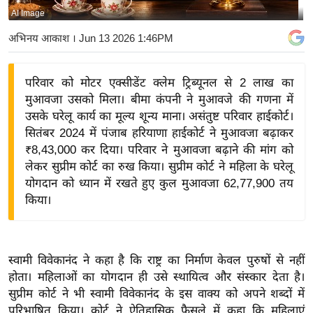
AI Image
य
बि
अभिनय आकाश
। Jun 13 2026 1:46PM
ज़
ने
परिवार को मोटर एक्सीडेंट क्लेम ट्रिब्यूनल से 2 लाख का
स
मुआवजा उसको मिला। बीमा कंपनी ने मुआवजे की गणना में
उ
उसके घरेलू कार्य का मूल्य शून्य माना। असंतुष्ट परिवार हाईकोर्ट।
द्यो
सितंबर 2024 में पंजाब हरियाणा हाईकोर्ट ने मुआवजा बढ़ाकर
ग
₹8,43,000 कर दिया। परिवार ने मुआवजा बढ़ाने की मांग को
लेकर सुप्रीम कोर्ट का रुख किया। सुप्रीम कोर्ट ने महिला के घरेलू
ज
योगदान को ध्यान में रखते हुए कुल मुआवजा 62,77,900 तय
ग
किया।
त
वि
शे
स्वामी विवेकानंद ने कहा है कि राष्ट्र का निर्माण केवल पुरुषों से नहीं
ष
होता। महिलाओं का योगदान ही उसे स्थायित्व और संस्कार देता है।
ज्ञ
सुप्रीम कोर्ट ने भी स्वामी विवेकानंद के इस वाक्य को अपने शब्दों में
रा
परिभाषित किया। कोर्ट ने ऐतिहासिक फैसले में कहा कि महिलाएं