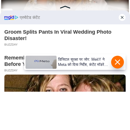
S
O
u
प्रमोटेड कंटेंट
r
Groom Splits Pants In Viral Wedding Photo
T
Disaster!
e
BUZZDAY
a
m
Remember Hensel Twins? Take A Deep Breath
डिजिटल सुरक्षा पर जोर: MeitY ने
Before You See Them Now
E
Meta को दिया निर्देश, कंटेंट मॉडरेशन
मजबूत करे
BUZZDAY
x
p
e
r
t
P
a
n