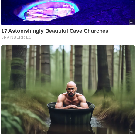
ष
ण
स
म
सा
म
यि
क
मा
तृ
भू
मि
स्तं
भ
ए
म
.