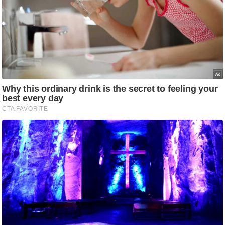
ट
ने
स
मं
त्रा
रि
ले
श
न
शि
प
रा
ज
नी
ति
वि
श्ले