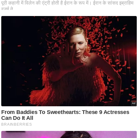
ति
ष
प्र
भु
म
हि
मा
/
ध
र्म
स्थ
ल
व्र
त
त्यो
हा
र