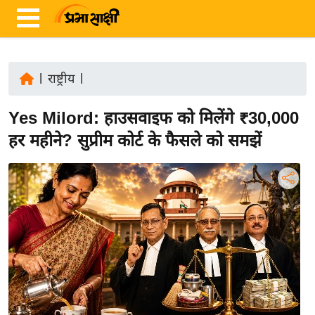
|
राष्ट्रीय
|
ता
Yes Milord: हाउसवाइफ को मिलेंगे ₹30,000
ज़ा
ख
हर महीने? सुप्रीम कोर्ट के फैसले को समझें
ब
र
रा
ष्ट्री
य
अं
त
र्रा
ष्ट्री