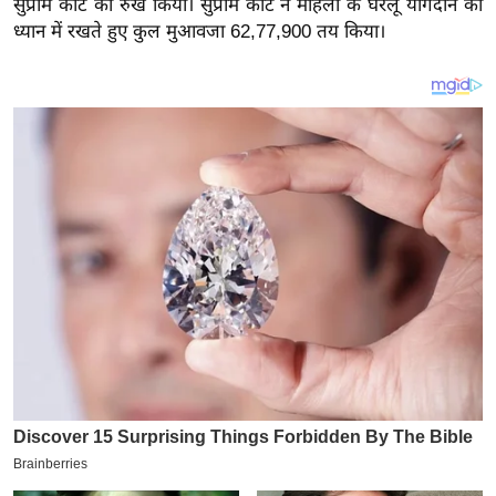
सुप्रीम कोर्ट का रुख किया। सुप्रीम कोर्ट ने महिला के घरेलू योगदान को
इ
ध्यान में रखते हुए कुल मुआवजा 62,77,900 तय किया।
म
ई
-
पे
प
र
मि
सा
ल
बे
मि
सा
ल
श