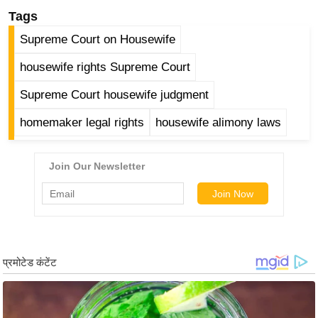
g
Tags
N
Supreme Court on Housewife
e
w
housewife rights Supreme Court
s
Supreme Court housewife judgment
ला
इ
homemaker legal rights
housewife alimony laws
फ
स्टा
इ
ल
टे
क्नॉ
लॉ
जी
ब्यू
टी