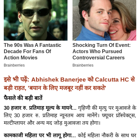
ख्सि
य
त
यं
ग
इं
डि
या
सा
हि
इसे भी पढ़ें:
Abhishek Banerjee को Calcutta HC से
त्य
बड़ी राहत, 'बयान के लिए मजबूर नहीं कर सकते'
ज
फैसले की बड़ी बातें
ग
30 हजार रु. प्रतिमाह मूल्य के मायने...
गृहिणी की मृत्यु पर मुआवजे के
त
लिए 30 हजार रु. प्रतिमाह न्यूनतम आय मानेंगे। फ्यूचर प्रॉस्पेक्ट्स,
ऑ
मल्टीप्लायर और अन्य मद जोड़ मुआवजा तय होगा।
टो
कामकाजी महिला पर भी लागू होगा...
कोई महिला नौकरी के साथ घर
व