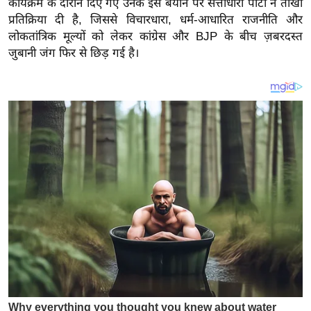
कार्यक्रम के दौरान दिए गए उनके इस बयान पर सत्ताधारी पार्टी ने तीखी
य
प्रतिक्रिया दी है, जिससे विचारधारा, धर्म-आधारित राजनीति और
ब
लोकतांत्रिक मूल्यों को लेकर कांग्रेस और BJP के बीच ज़बरदस्त
ज
जुबानी जंग फिर से छिड़ गई है।
ट
खे
ल
क्रि
के
ट
I
P
L
2
0
2
6
क्रा