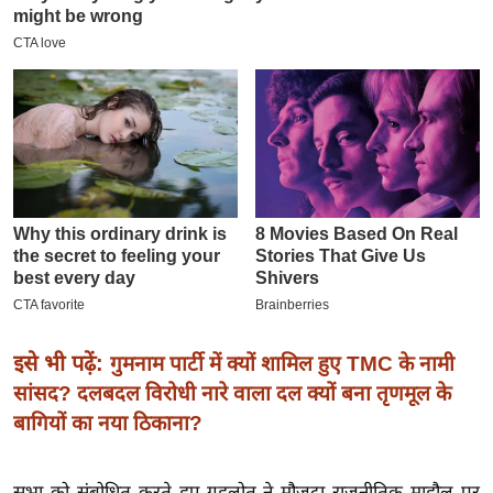
इ
म
ई
-
पे
प
र
मि
सा
ल
बे
इसे भी पढ़ें:
गुमनाम पार्टी में क्यों शामिल हुए TMC के नामी
मि
सांसद? दलबदल विरोधी नारे वाला दल क्यों बना तृणमूल के
सा
बागियों का नया ठिकाना?
ल
श
सभा को संबोधित करते हुए गहलोत ने मौजूदा राजनीतिक माहौल पर