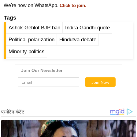
ड
We're now on WhatsApp.
Click to join.
हॉ
ली
Tags
वु
Ashok Gehlot BJP ban
Indira Gandhi quote
ड
Political polarization
Hindutva debate
फि
ल्म
Minority politics
स
मी
क्षा
B
r
e
a
k
i
n