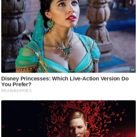
g
N
e
w
s
ला
इ
फ
स्टा
इ
ल
टे
क्नॉ
लॉ
जी
ब्यू
टी