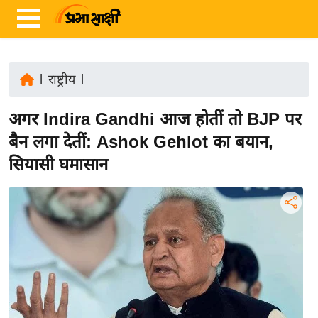
|
राष्ट्रीय
|
ता
अगर Indira Gandhi आज होतीं तो BJP पर
ज़ा
ख
बैन लगा देतीं: Ashok Gehlot का बयान,
ब
सियासी घमासान
र
रा
ष्ट्री
य
अं
त
र्रा
ष्ट्री