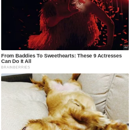
/
फै
श
न
घ
रे
लू
नु
स्खे
प
र्य
ट
न
स्थ
ल
फि