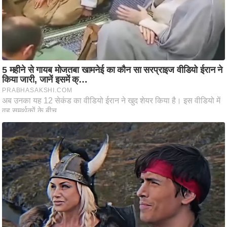
ष
ण
स
म
सा
म
यि
क
मा
तृ
भू
मि
स्तं
भ
ए
म
.