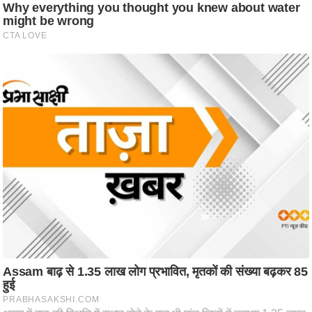
ति
ष
प्र
भु
म
हि
मा
/
ध
र्म
स्थ
ल
व्र
त
त्यो
हा
र