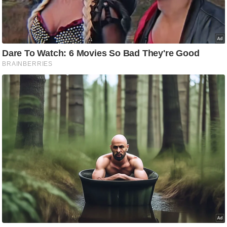
आ
र
.
आ
ई
.
चा
य
प
र
स
मी
क्षा
ध
र्म
ज्यो