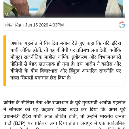
य
बि
ANI
ज़
अंकित सिंह
। Jun 15 2026 4:03PM
ने
स
अशोक गहलोत ने विवादित बयान देते हुए कहा कि यदि इंदिरा
उ
गांधी जीवित होतीं, तो वह बीजेपी पर प्रतिबंध लगा देतीं, क्योंकि
द्यो
मौजूदा राजनीतिक माहौल धार्मिक ध्रुवीकरण और विभाजनकारी
ग
नीतियों से बेहद खतरनाक हो गया है। इस आरोप ने कांग्रेस और
ज
बीजेपी के बीच विचारधारा और हिंदुत्व आधारित राजनीति पर
ग
गहरा सियासी घमासान छेड़ दिया है।
त
वि
शे
कांग्रेस के सीनियर नेता और राजस्थान के पूर्व मुख्यमंत्री अशोक गहलोत
ष
ने सोमवार को यह कहकर विवाद खड़ा कर दिया कि अगर पूर्व
ज्ञ
प्रधानमंत्री इंदिरा गांधी आज जीवित होतीं, तो उन्होंने भारतीय जनता
रा
पार्टी (BJP) पर प्रतिबंध लगा दिया होता। जयपुर में एक सार्वजनिक