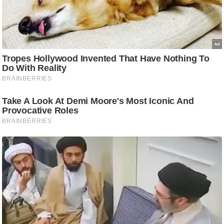
ट
ने
स
मं
त्रा
रि
ले
श
न
शि
प
रा
ज
नी
ति
वि
श्ले