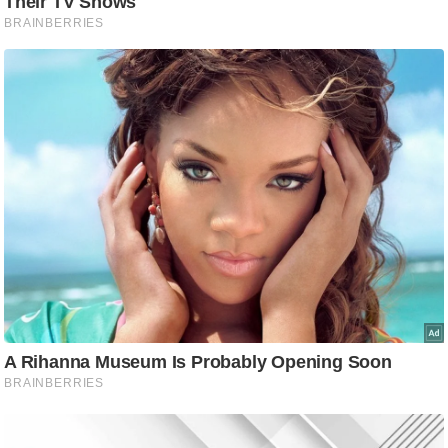
ष
ण
स
म
सा
म
यि
क
मा
तृ
भू
मि
स्तं
भ
ए
म
.