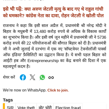
ड
हॉ
इसे भी पढ़ें:
क्‍या अरुण जेटली मृत्‍यु के बाद गए थे राहुल गांधी
ली
को धमकाने? कांग्रेस नेता का दावा, रोहन जेटली ने खोली पोल
वु
राजनाथ ने कहा कि इसी साल अप्रैल में, प्रधानमंत्री श्री नरेन्द्र मोदी ने
ड
बिहार के मधुबनी में 13,480 करोड़ रुपये से अधिक के विकास कार्यों
फि
का शुभारंभ किया है। और इसी वर्ष जून महीने में प्रधानमंत्री जी ने 5736
ल्म
करोड़ रुपये की 22 परियोजनाओं की सौगात बिहार को दी है। प्रधानमंत्री
स
जी ने अभी जुलाई में दरभंगा में एक नए 'सॉफ्टवेयर टेक्नोलॉजी पार्क्स
मी
ऑफ इंडिया' फ़ैसिलिटी का उद्घाटन किया है। ये सभी पहल बिहार को
क्षा
आईटी हब और Entrepreneurship का केंद्र बनाने की दिशा में एक
महत्वपूर्ण कदम है।
B
r
शेयर करें
e
a
We're now on WhatsApp.
Click to join.
k
i
Tags
n
SIR
Vote theft
वोट चोरी
Election fraud