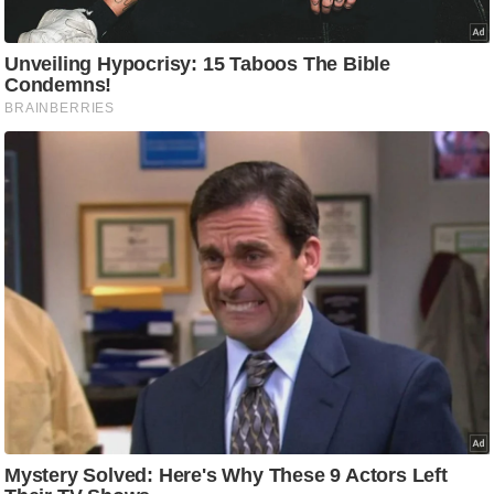
ट
ने
स
मं
त्रा
रि
ले
श
न
शि
प
रा
ज
नी
ति
वि
श्ले