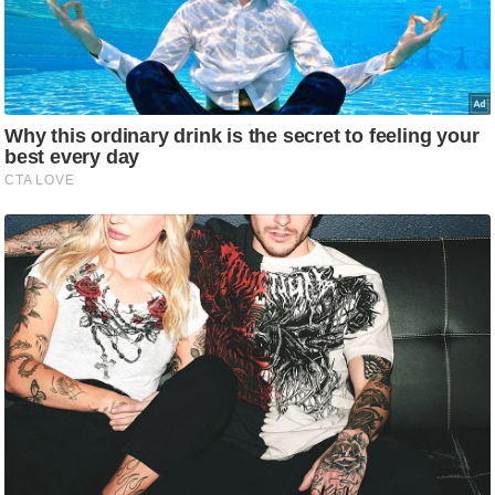
/
फै
श
न
घ
रे
लू
नु
स्खे
प
र्य
ट
न
स्थ
ल
फि