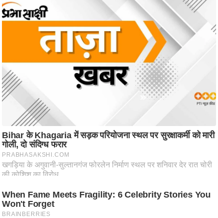
आ
र
.
आ
ई
.
चा
य
प
र
स
मी
क्षा
ध
र्म
ज्यो