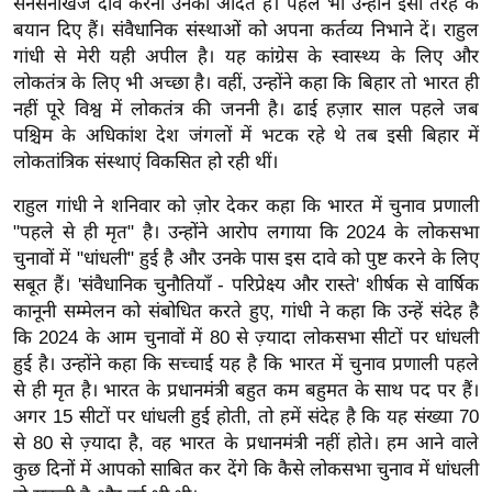
सनसनीखेज दावे करना उनकी आदत है। पहले भी उन्होंने इसी तरह के
ख्सि
बयान दिए हैं। संवैधानिक संस्थाओं को अपना कर्तव्य निभाने दें। राहुल
य
गांधी से मेरी यही अपील है। यह कांग्रेस के स्वास्थ्य के लिए और
त
लोकतंत्र के लिए भी अच्छा है। वहीं, उन्होंने कहा कि बिहार तो भारत ही
यं
नहीं पूरे विश्व में लोकतंत्र की जननी है। ढाई हज़ार साल पहले जब
ग
पश्चिम के अधिकांश देश जंगलों में भटक रहे थे तब इसी बिहार में
इं
लोकतांत्रिक संस्थाएं विकसित हो रही थीं।
डि
राहुल गांधी ने शनिवार को ज़ोर देकर कहा कि भारत में चुनाव प्रणाली
या
"पहले से ही मृत" है। उन्होंने आरोप लगाया कि 2024 के लोकसभा
सा
चुनावों में "धांधली" हुई है और उनके पास इस दावे को पुष्ट करने के लिए
हि
सबूत हैं। 'संवैधानिक चुनौतियाँ - परिप्रेक्ष्य और रास्ते' शीर्षक से वार्षिक
त्य
कानूनी सम्मेलन को संबोधित करते हुए, गांधी ने कहा कि उन्हें संदेह है
ज
कि 2024 के आम चुनावों में 80 से ज़्यादा लोकसभा सीटों पर धांधली
ग
हुई है। उन्होंने कहा कि सच्चाई यह है कि भारत में चुनाव प्रणाली पहले
त
से ही मृत है। भारत के प्रधानमंत्री बहुत कम बहुमत के साथ पद पर हैं।
अगर 15 सीटों पर धांधली हुई होती, तो हमें संदेह है कि यह संख्या 70
ऑ
से 80 से ज़्यादा है, वह भारत के प्रधानमंत्री नहीं होते। हम आने वाले
टो
कुछ दिनों में आपको साबित कर देंगे कि कैसे लोकसभा चुनाव में धांधली
व