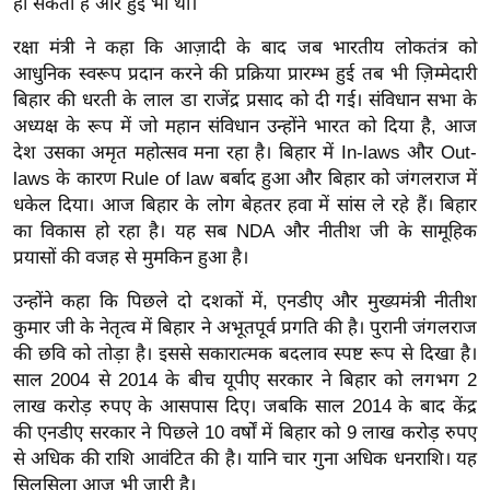
हो सकती है और हुई भी थी।
र्ल्ड
रक्षा मंत्री ने कहा कि आज़ादी के बाद जब भारतीय लोकतंत्र को
न्यू
आधुनिक स्वरूप प्रदान करने की प्रक्रिया प्रारम्भ हुई तब भी ज़िम्मेदारी
ज
बिहार की धरती के लाल डा राजेंद्र प्रसाद को दी गई। संविधान सभा के
ब्री
अध्यक्ष के रूप में जो महान संविधान उन्होंने भारत को दिया है, आज
फ
देश उसका अमृत महोत्सव मना रहा है। बिहार में In-laws और Out-
म
laws के कारण Rule of law बर्बाद हुआ और बिहार को जंगलराज में
नो
धकेल दिया। आज बिहार के लोग बेहतर हवा में सांस ले रहे हैं। बिहार
रं
का विकास हो रहा है। यह सब NDA और नीतीश जी के सामूहिक
ज
प्रयासों की वजह से मुमकिन हुआ है।
न
उन्होंने कहा कि पिछले दो दशकों में, एनडीए और मुख्यमंत्री नीतीश
ज
कुमार जी के नेतृत्व में बिहार ने अभूतपूर्व प्रगति की है। पुरानी जंगलराज
ग
की छवि को तोड़ा है। इससे सकारात्मक बदलाव स्पष्ट रूप से दिखा है।
त
साल 2004 से 2014 के बीच यूपीए सरकार ने बिहार को लगभग 2
बॉ
लाख करोड़ रुपए के आसपास दिए। जबकि साल 2014 के बाद केंद्र
ली
की एनडीए सरकार ने पिछले 10 वर्षों में बिहार को 9 लाख करोड़ रुपए
से अधिक की राशि आवंटित की है। यानि चार गुना अधिक धनराशि। यह
वु
सिलसिला आज भी जारी है।