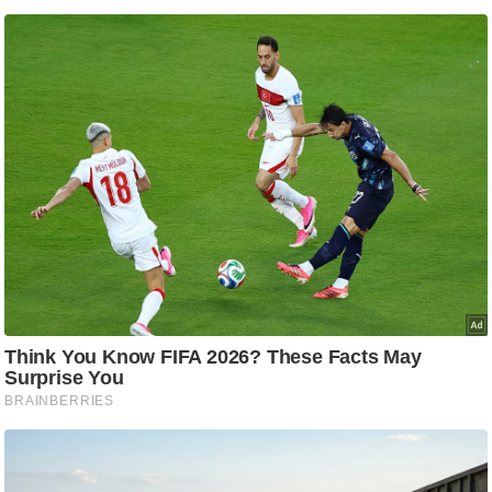
ति
ष
प्र
भु
म
हि
मा
/
ध
र्म
स्थ
ल
व्र
त
त्यो
हा
र