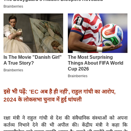
इ
म
ई
-
पे
प
र
मि
सा
ल
इसे भी पढ़ें:
'EC अब है ही नहीं', राहुल गांधी का आरोप,
बे
2024 के लोकसभा चुनाव में हुई धांधली
मि
सा
ल
रक्षा मंत्री ने राहुल गांधी से देश की संवैधानिक संस्थाओं को अपना
कर्तव्य निभाने देने की भी अपील की। केंद्रीय मंत्री ने कहा कि
श