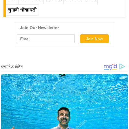
g
N
चुनावी धोखाधड़ी
e
w
s
ला
इ
फ
स्टा
इ
ल
टे
क्नॉ
लॉ
जी
ब्यू
टी