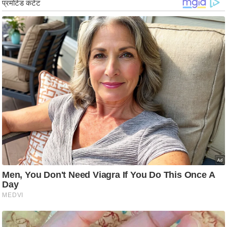
र्ल्ड
न्यू
ज
ब्री
फ
म
नो
रं
ज
न
ज
ग
त
बॉ
ली
वु