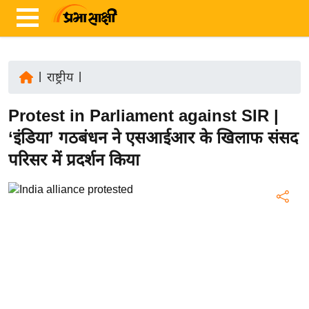
|
राष्ट्रीय
|
ता
Protest in Parliament against SIR |
ज़ा
ख
‘इंडिया’ गठबंधन ने एसआईआर के खिलाफ संसद
ब
परिसर में प्रदर्शन किया
र
रा
ष्ट्री
य
अं
त
र्रा
ष्ट्री