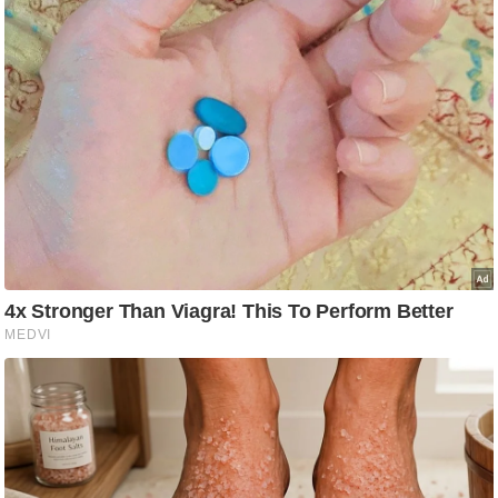
ड
हॉ
ली
वु
ड
फि
ल्म
स
मी
क्षा
B
r
e
a
k
i
n