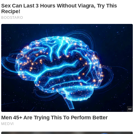
ष
ण
स
म
सा
म
यि
क
मा
तृ
भू
मि
स्तं
भ
ए
म
.