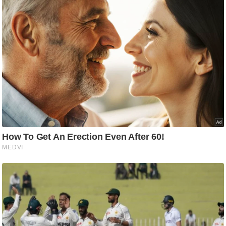
ति
ष
प्र
भु
म
हि
मा
/
ध
र्म
स्थ
ल
व्र
त
त्यो
हा
र