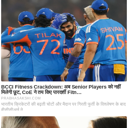
आ
र
.
आ
ई
.
चा
य
प
र
स
मी
क्षा
ध
र्म
ज्यो