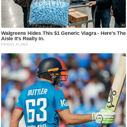
/
फै
श
न
घ
रे
लू
नु
स्खे
प
र्य
ट
न
स्थ
ल
फि