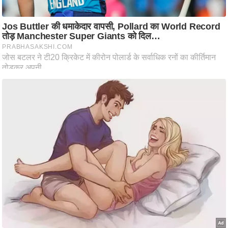
ट
ने
स
मं
त्रा
रि
ले
श
न
शि
प
रा
ज
नी
ति
वि
श्ले