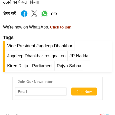
ख्सि
उठाने का फैसला किया।
य
शेयर करें
त
यं
We're now on WhatsApp.
Click to join.
ग
इं
Tags
डि
Vice President Jagdeep Dhankhar
या
Jagdeep Dhankhar resignaiton
JP Nadda
सा
हि
Kiren Rijiju
Parliament
Rajya Sabha
त्य
ज
ग
त
ऑ
टो
व