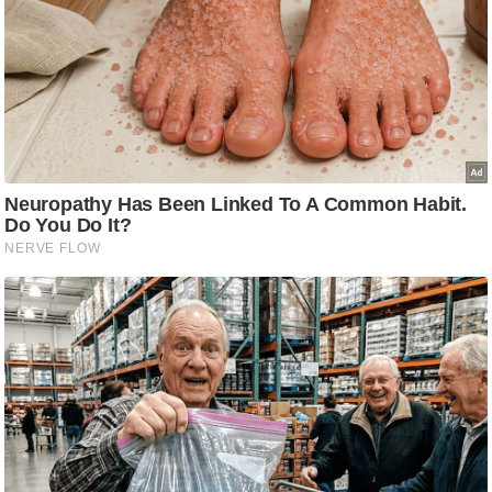
g
N
e
w
s
ला
इ
फ
स्टा
इ
ल
टे
क्नॉ
लॉ
जी
ब्यू
टी