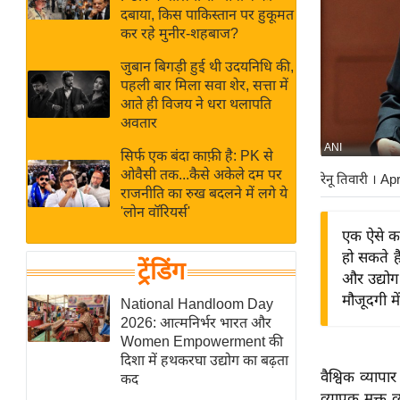
बजट
Hindi
दबाया, किस पाकिस्तान पर हुकूमत
खेल
News
कर रहे मुनीर-शहबाज?
क्रिकेट
जुबान बिगड़ी हुई थी उदयनिधि की,
Hindi
IPL
पहली बार मिला सवा शेर, सत्ता में
आते ही विजय ने धरा थलापति
Videos
2026
अवतार
क्राइम
ANI
सिर्फ एक बंदा काफ़ी है: PK से
ई-पेपर
ओवैसी तक...कैसे अकेले दम पर
रेनू तिवारी
। Ap
मिसाल बेमिसाल
राजनीति का रुख बदलने में लगे ये
'लोन वॉरियर्स'
शख्सियत
एक ऐसे कद
यंग इंडिया
हो सकते ह
ट्रेंडिंग
साहित्य जगत
और उद्योग 
मौजूदगी मे
ऑटो वर्ल्ड
National Handloom Day
2026: आत्मनिर्भर भारत और
न्यूज ब्रीफ
Women Empowerment की
मनोरंजन जगत
दिशा में हथकरघा उद्योग का बढ़ता
वैश्विक व्या
कद
बॉलीवुड
व्यापक मुक्त 