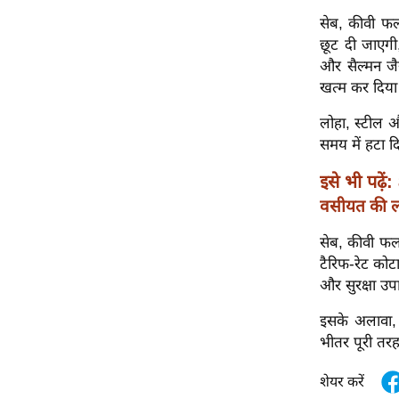
ऑडियो
सेब, कीवी फल,
छूट दी जाएगी
इंफ़ोग्राफ़िक
और सैल्मन जै
राज्यों से
खत्म कर दिया
शहरों से
लोहा, स्टील औ
वेब स्टोरी
समय में हटा द
कार्टून
इसे भी पढ़ें:
Short
वसीयत की लड
Videos
iOS App
सेब, कीवी फल,
About us
टैरिफ-रेट को
और सुरक्षा उप
Contact Editor
Advertise
इसके अलावा,
भीतर पूरी तर
Privacy Policy
Grievance
शेयर करें
Redressal