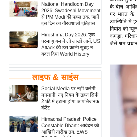
हॉलीवुड
National Handloom Day
के बीच आर्थि
2026: Swadeshi Movement
फिल्म समीक्षा
पर भारत के वा
से PM Modi की पहल तक, जानें
उपस्थिति में
Breaking
इस दिन का गौरवशाली इतिहास
निर्यात को न्य
News
Hiroshima Day 2026: एक
कपड़ा, परिधान
लाइफस्टाइल
परमाणु बम ने ली लाखों जानें, US
जैसे श्रम-प्रधा
Attack की उस काली सुबह ने
टेक्नॉलॉजी
बदल दिया World History
ब्यूटी/फैशन
घरेलू नुस्खे
लाइफ & साइंस
पर्यटन स्थल
फिटनेस मंत्रा
Social Media पर नहीं चलेगी
मनमानी! नए नियम के तहत सिर्फ
रिलेशनशिप
2 घंटे में हटाना होगा आपत्तिजनक
राजनीति
कंटेंट
विश्लेषण
Himachal Pradesh Police
समसामयिक
Constable Bharti: आवेदन की
आखिरी तारीख तय, EWS
मातृभूमि