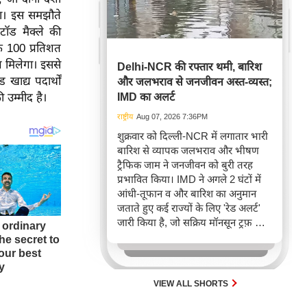
गा। इस समझौते
 टॉड मैक्ले की
े 100 प्रतिशत
ेश मिलेगा।
इससे
Delhi-NCR की रफ्तार थमी, बारिश
खाद्य पदार्थों
और जलभराव से जनजीवन अस्त-व्यस्त;
ी उम्मीद है।
IMD का अलर्ट
राष्ट्रीय
Aug 07, 2026 7:36PM
शुक्रवार को दिल्ली-NCR में लगातार भारी
बारिश से व्यापक जलभराव और भीषण
ट्रैफिक जाम ने जनजीवन को बुरी तरह
प्रभावित किया। IMD ने अगले 2 घंटों में
आंधी-तूफान व और बारिश का अनुमान
जताते हुए कई राज्यों के लिए 'रेड अलर्ट'
जारी किया है, जो सक्रिय मॉनसून ट्रफ़ और
चक्रवाती हवाओं के घेरे का परिणाम है,
जिससे यातायात बाधित होने के साथ-साथ
सफदरजंग अस्पताल में भी जलभराव की
स्थिति बनी।
VIEW ALL SHORTS