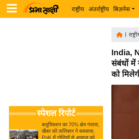
राष्ट्रीय
अंतर्राष्ट्रीय
बिज़नेस
Latest
ता
News
|
राष्ट्र
ज़ा
in
ख
India, N
Hindi
ब
संबंधों म
र
Hindi
को मिलेगी
राष्ट्रीय
News
अंतर्राष्ट्रीय
Live
बिज़नेस
उद्योग
Breaking
स्पेशल रिपोर्ट
जगत
News in
विशेषज्ञ
Hindi
बलूचिस्तान का 70% क्षेत्र गंवाया,
राय
खैबर को तालिबान ने कब्जाया,
PoK में गोलियों से आवाज को