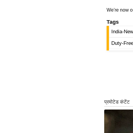
Code Of Ethics
We're now 
RSS
Tags
Our Team
India-Ne
Expert Panel
Duty-Fre
Loksabhachunav
Android App