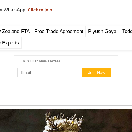
on WhatsApp.
Click to join.
w Zealand FTA
Free Trade Agreement
Piyush Goyal
Tod
e Exports