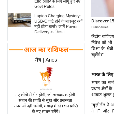
Eligibility के लिए लागू हुए नए
स्तंभ
Govt Rules
एम.
Laptop Charging Mystery:
आर.
USB-C पोर्ट होने के बावजूद क्यों
नहीं होता चार्ज? जानें Power
आई.
Delivery का विज्ञान
चाय पर
केंद्रीय वाणि
समीक्षा
निवेश को भी 
आज का राशिफल
शिक्षा के क्ष
धर्म
खुलेंगे।"
ज्योतिष
मेष | Aries
प्रभु
महिमा/
भारत के लिए
धर्मस्थल
भारत का सभी 
व्रत
प्रधान क्षेत्रो
त्योहार
आयात शुल्क (i
नए लोगों से भेंट होंगी, जो लाभदायक होगी।
संतान की प्रगति से सुख और प्रसन्नता।
राशिफल
न्यूज़ीलैंड न
मनमर्जी नहीं चलेगी, मर्यादा में रहें। धन प्राप्ति
विशेष
ने IT और IT-
के नए साधन बनेंगे।