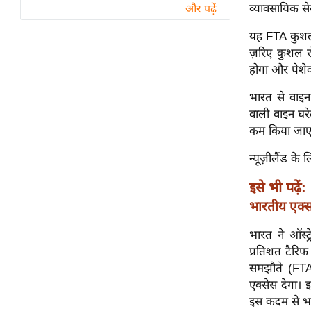
विश्लेषण
व्यावसायिक सेव
और पढ़ें
ट्रेंडिंग
यह FTA कुशल व
ज़रिए कुशल र
Q
होगा और पेशेवर
u
भारत से वाइन 
i
वाली वाइन घरेल
c
कम किया जाए
k
L
न्यूज़ीलैंड के
i
n
इसे भी पढ़ें:
k
भारतीय एक्सप
s
भारत ने ऑस्ट
विधानसभा
प्रतिशत टैरिफ
चुनाव
समझौते (FTA) 
फोटो
एक्सेस देगा। 
इस कदम से भार
वीडियो