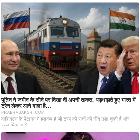
ष
ण
स
म
सा
म
यि
क
मा
तृ
भू
मि
स्तं
भ
ए
म
.