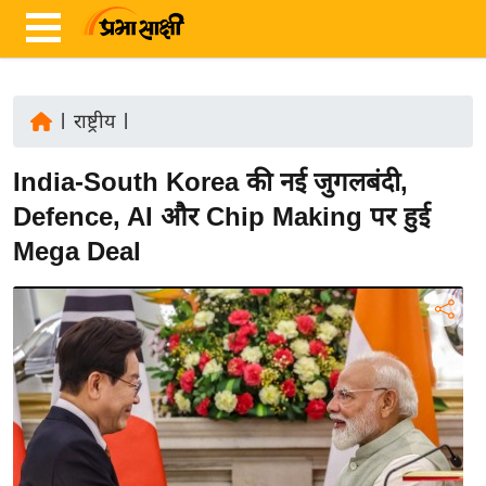
|
राष्ट्रीय
|
ता
India-South Korea की नई जुगलबंदी,
ज़ा
ख
Defence, AI और Chip Making पर हुई
ब
Mega Deal
र
रा
ष्ट्री
य
अं
त
र्रा
ष्ट्री