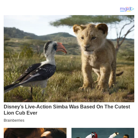
य
ब
ज
ट
खे
ल
क्रि
के
ट
I
P
L
2
0
2
6
क्रा