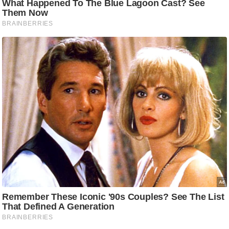
ट
ने
स
मं
त्रा
रि
ले
श
न
शि
प
रा
ज
नी
ति
वि
श्ले