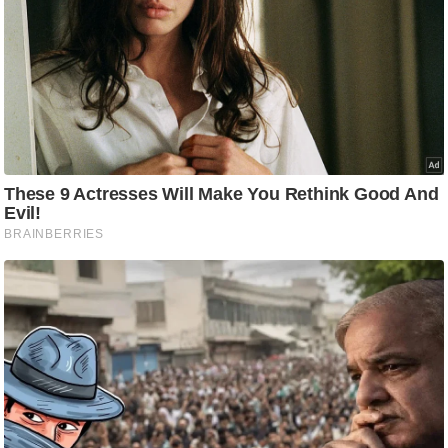
ति
ष
प्र
भु
म
हि
मा
/
ध
र्म
स्थ
ल
व्र
त
त्यो
हा
र