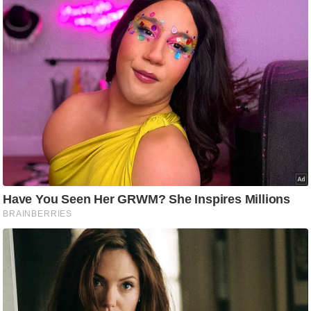
आ
र
.
आ
ई
.
चा
य
प
र
स
मी
क्षा
ध
र्म
ज्यो