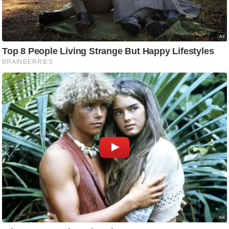
/
फै
श
न
घ
रे
लू
नु
स्खे
प
र्य
ट
न
स्थ
ल
फि