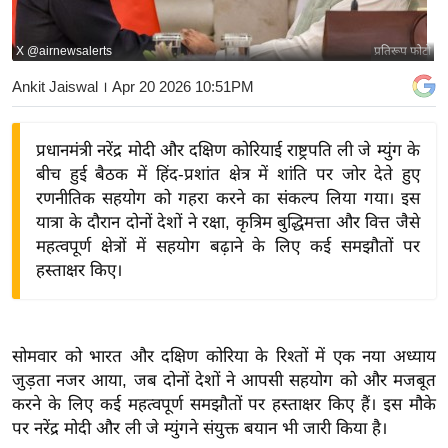
य
बि
X @airnewsalerts
प्रतिरूप फोटो
ज़
Ankit Jaiswal
। Apr 20 2026 10:51PM
ने
स
प्रधानमंत्री नरेंद्र मोदी और दक्षिण कोरियाई राष्ट्रपति ली जे म्युंग के
उ
बीच हुई बैठक में हिंद-प्रशांत क्षेत्र में शांति पर जोर देते हुए
द्यो
रणनीतिक सहयोग को गहरा करने का संकल्प लिया गया। इस
ग
यात्रा के दौरान दोनों देशों ने रक्षा, कृत्रिम बुद्धिमत्ता और वित्त जैसे
ज
महत्वपूर्ण क्षेत्रों में सहयोग बढ़ाने के लिए कई समझौतों पर
ग
हस्ताक्षर किए।
त
वि
शे
सोमवार को भारत और दक्षिण कोरिया के रिश्तों में एक नया अध्याय
ष
जुड़ता नजर आया, जब दोनों देशों ने आपसी सहयोग को और मजबूत
ज्ञ
करने के लिए कई महत्वपूर्ण समझौतों पर हस्ताक्षर किए हैं। इस मौके
रा
पर नरेंद्र मोदी और ली जे म्युंगने संयुक्त बयान भी जारी किया है।