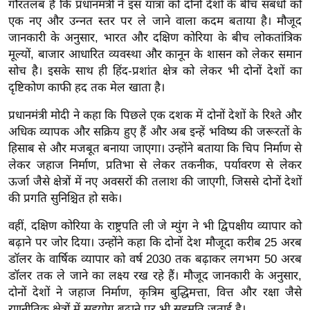
गौरतलब है कि प्रधानमंत्री ने इस यात्रा को दोनों देशों के बीच संबंधों को
ख्सि
एक नए और उन्नत स्तर पर ले जाने वाला कदम बताया है। मौजूद
य
जानकारी के अनुसार, भारत और दक्षिण कोरिया के बीच लोकतांत्रिक
त
मूल्यों, बाजार आधारित व्यवस्था और कानून के शासन को लेकर समान
यं
सोच है। इसके साथ ही हिंद-प्रशांत क्षेत्र को लेकर भी दोनों देशों का
ग
दृष्टिकोण काफी हद तक मेल खाता है।
इं
प्रधानमंत्री मोदी ने कहा कि पिछले एक दशक में दोनों देशों के रिश्ते और
डि
अधिक व्यापक और सक्रिय हुए हैं और अब इन्हें भविष्य की जरूरतों के
या
हिसाब से और मजबूत बनाया जाएगा। उन्होंने बताया कि चिप निर्माण से
सा
लेकर जहाज निर्माण, प्रतिभा से लेकर तकनीक, पर्यावरण से लेकर
हि
ऊर्जा जैसे क्षेत्रों में नए अवसरों की तलाश की जाएगी, जिससे दोनों देशों
त्य
की प्रगति सुनिश्चित हो सके।
ज
वहीं, दक्षिण कोरिया के राष्ट्रपति ली जे म्युंग ने भी द्विपक्षीय व्यापार को
ग
बढ़ाने पर जोर दिया। उन्होंने कहा कि दोनों देश मौजूदा करीब 25 अरब
त
डॉलर के वार्षिक व्यापार को वर्ष 2030 तक बढ़ाकर लगभग 50 अरब
ऑ
डॉलर तक ले जाने का लक्ष्य रख रहे हैं। मौजूद जानकारी के अनुसार,
टो
दोनों देशों ने जहाज निर्माण, कृत्रिम बुद्धिमत्ता, वित्त और रक्षा जैसे
व
रणनीतिक क्षेत्रों में सहयोग बढ़ाने पर भी सहमति जताई है।