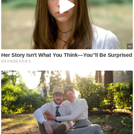
g
N
e
w
s
ला
इ
फ
स्टा
इ
ल
टे
क्नॉ
लॉ
जी
ब्यू
टी