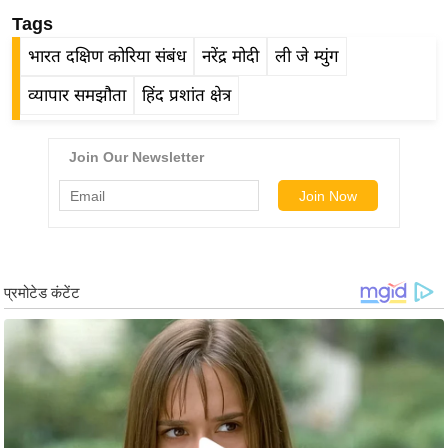
ड
Tags
हॉ
ली
भारत दक्षिण कोरिया संबंध
नरेंद्र मोदी
ली जे म्युंग
वु
व्यापार समझौता
हिंद प्रशांत क्षेत्र
ड
फि
ल्म
स
मी
क्षा
B
r
e
a
k
i
n