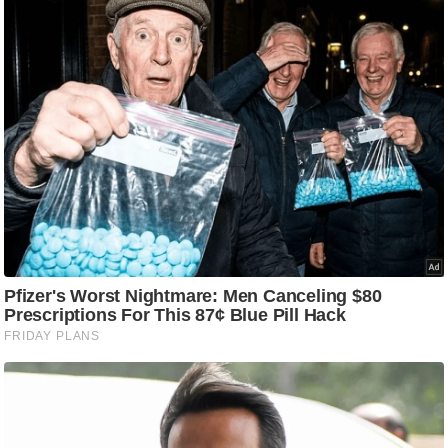
आ
र
.
आ
ई
.
चा
य
प
र
स
मी
क्षा
ध
र्म
ज्यो