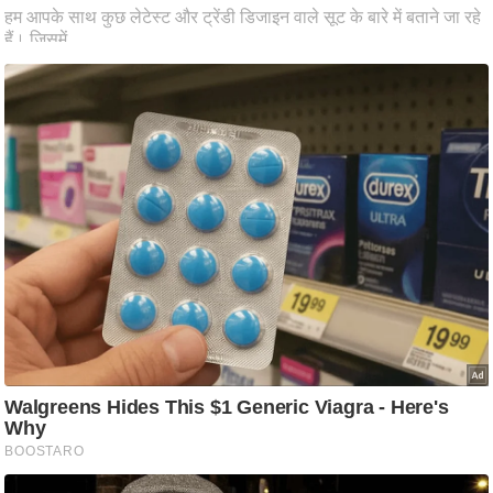
ष
ण
स
म
सा
म
यि
क
मा
तृ
भू
मि
स्तं
भ
ए
म
.