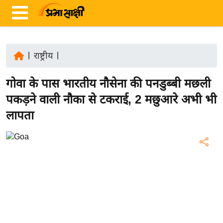
|
राष्ट्रीय
|
ता
गोवा के पास भारतीय नौसेना की पनडुब्बी मछली
ज़ा
ख
पकड़ने वाली नौका से टकराई, 2 मछुआरे अभी भी
ब
लापता
र
रा
ष्ट्री
य
अं
त
र्रा
ष्ट्री