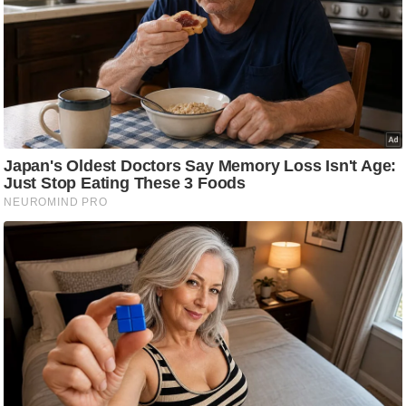
g
N
e
w
s
ला
इ
फ
स्टा
इ
ल
टे
क्नॉ
लॉ
जी
ब्यू
टी