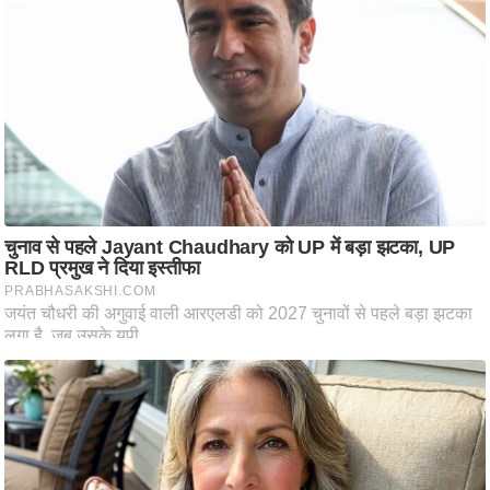
ति
ष
प्र
भु
म
हि
मा
/
ध
र्म
स्थ
ल
व्र
त
त्यो
हा
र