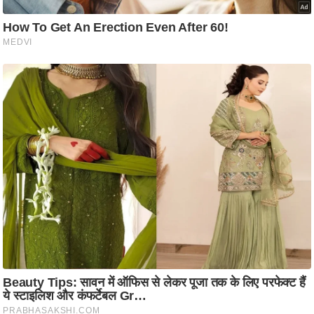
ट
ने
स
मं
त्रा
रि
ले
श
न
शि
प
रा
ज
नी
ति
वि
श्ले