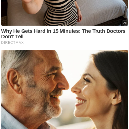
/
फै
श
न
घ
रे
लू
नु
स्खे
प
र्य
ट
न
स्थ
ल
फि