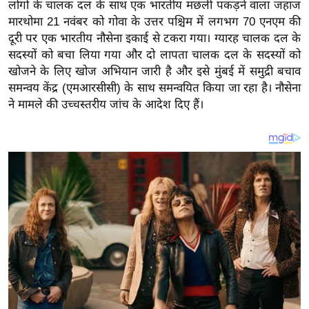
य
लोगों के चालक दल के साथ एक भारतीय मछली पकड़ने वाला जहाज
मारथोमा 21 नवंबर को गोवा के उत्तर पश्चिम में लगभग 70 एनएम की
ब
दूरी पर एक भारतीय नौसेना इकाई से टकरा गया। ग्यारह चालक दल के
ज
सदस्यों को बचा लिया गया और दो लापता चालक दल के सदस्यों को
ट
खोजने के लिए खोज अभियान जारी है और इसे मुंबई में समुद्री बचाव
खे
समन्वय केंद्र (एमआरसीसी) के साथ समन्वयित किया जा रहा है। नौसेना
ल
ने मामले की उच्चस्तरीय जांच के आदेश दिए हैं।
क्रि
के
ट
I
P
L
2
0
2
6
क्रा