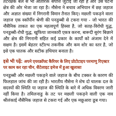
तटरक्षक बल से भी अतिरिक्त संपत्ति जुटाई जा रही है और उसे घटना
ख्सि
क्षेत्र की ओर भेजा जा रहा है। नौसेना ने बचाव अभियान में छह जहाज
य
और अज्ञात संख्या में निगरानी विमान तैनात किए। मछली पकड़ने वाला
त
जहाज एक स्कॉर्पीन श्रेणी की पनडुब्बी से टकरा गया - जो भारत की
यं
नौसैनिक ताकत का एक महत्वपूर्ण हिस्सा है, जो सतह-विरोधी युद्ध,
ग
पनडुब्बी-रोधी युद्ध, खुफिया जानकारी एकत्र करना, बारूदी सुरंग बिछाने
इं
और क्षेत्र की निगरानी सहित कई प्रकार के कार्यों को अंजाम देने में
डि
सक्षम है। इसमें बेहतर स्टील्थ तकनीक और कम शोर का स्तर है, जो
या
इसे एक घातक और सटीक हथियार बनाता है।
सा
इसे भी पढ़ें:
अपने एयरक्रॉफ्ट कैरियर के लिए प्रोटोटाइप परमाणु रिएक्टर
हि
पर काम कर रहा चीन, सैटेलाइट इमेज में हुआ खुलासा
त्य
पनडुब्बी और मछली पकड़ने वाले जहाज के बीच टक्कर के कारण की
ज
फिलहाल जांच की जा रही है। भारतीय नौसेना ने शेष दो चालक दल के
ग
सदस्यों की स्थिति या जहाज की स्थिति के बारे में अधिक विवरण जारी
त
नहीं किया है। तमिलनाडु के तट पर मछली पकड़ने वाली एक नाव
ऑ
श्रीलंकाई नौसैनिक जहाज से टकरा गई और एक मछुआरा डूब गया।
टो
व