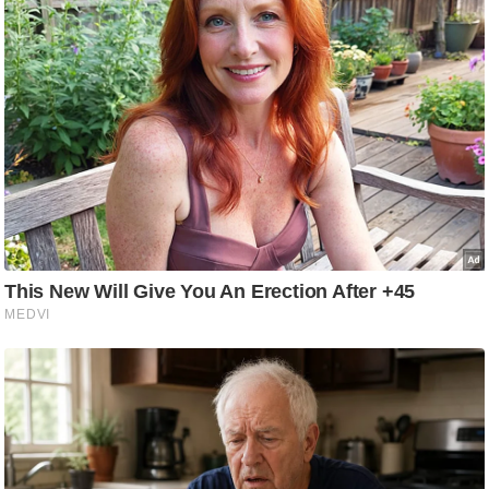
ड
हॉ
ली
वु
ड
फि
ल्म
स
मी
क्षा
B
r
e
a
k
i
n