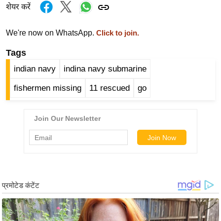
शेयर करें
र्ल्ड
न्यू
We're now on WhatsApp.
Click to join.
ज
ब्री
Tags
फ
indian navy
indina navy submarine
म
fishermen missing
11 rescued
go
नो
रं
ज
न
ज
ग
त
बॉ
ली
वु