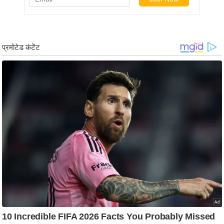
ख्सि
य
त
यं
ग
इं
डि
या
सा
हि
त्य
ज
ग
त
ऑ
टो
व