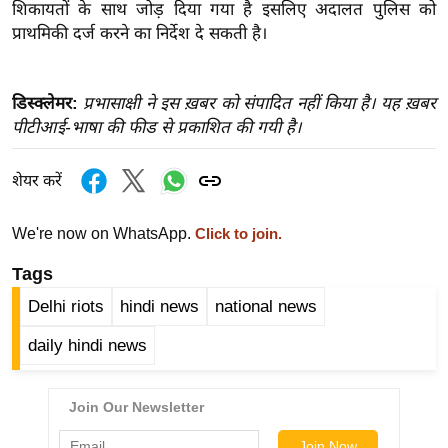
शिकायतों के साथ जोड़ दिया गया है इसलिए अदालत पुलिस को
इ
प्राथमिकी दर्ज करने का निर्देश दे सकती है।
म
ई
डिस्क्लेमर:
प्रभासाक्षी ने इस ख़बर को संपादित नहीं किया है। यह ख़बर
-
पीटीआई-भाषा की फीड से प्रकाशित की गयी है।
पे
प
शेयर करें
र
मि
We're now on WhatsApp.
Click to join.
सा
ल
Tags
Delhi riots
hindi news
national news
बे
daily hindi news
मि
सा
ल
श