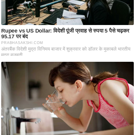
/
फै
श
न
घ
रे
लू
नु
स्खे
प
र्य
ट
न
स्थ
ल
फि