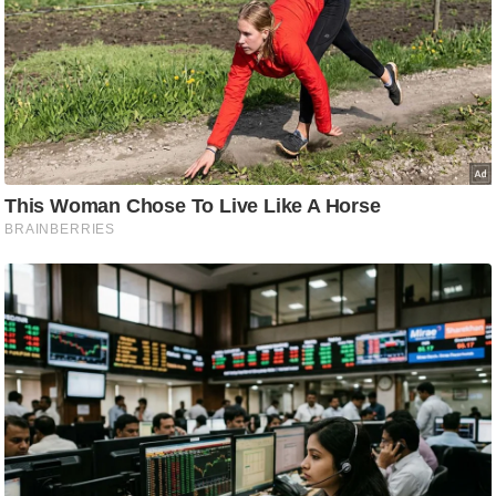
g
N
e
w
s
ला
इ
फ
स्टा
इ
ल
टे
क्नॉ
लॉ
जी
ब्यू
टी