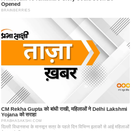
ष
ण
स
म
सा
म
यि
क
मा
तृ
भू
मि
स्तं
भ
ए
म
.