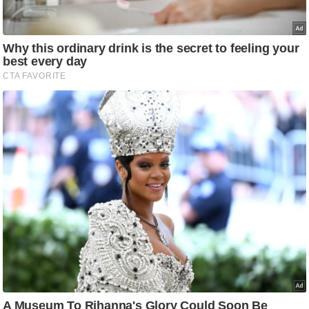
ट
ने
स
मं
त्रा
रि
ले
श
न
शि
प
रा
ज
नी
ति
वि
श्ले