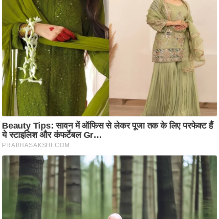
ति
ष
प्र
भु
म
हि
मा
/
ध
र्म
स्थ
ल
व्र
त
त्यो
हा
र