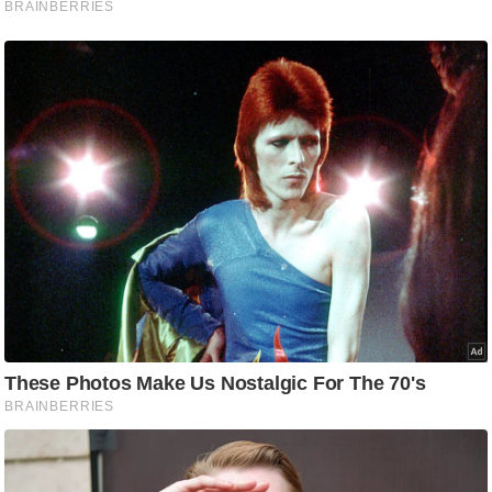
र्ल्ड
न्यू
ज
ब्री
फ
म
नो
रं
ज
न
ज
ग
त
बॉ
ली
वु