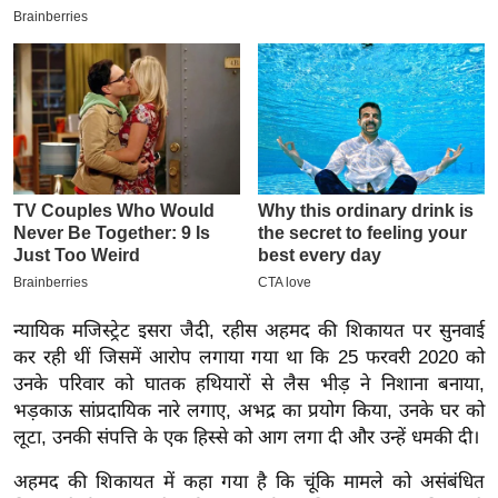
य
ब
ज
ट
खे
ल
क्रि
के
ट
I
P
न्यायिक मजिस्ट्रेट इसरा जैदी, रहीस अहमद की शिकायत पर सुनवाई
L
कर रही थीं जिसमें आरोप लगाया गया था कि 25 फरवरी 2020 को
2
उनके परिवार को घातक हथियारों से लैस भीड़ ने निशाना बनाया,
0
भड़काऊ सांप्रदायिक नारे लगाए, अभद्र का प्रयोग किया, उनके घर को
2
लूटा, उनकी संपत्ति के एक हिस्से को आग लगा दी और उन्हें धमकी दी।
6
अहमद की शिकायत में कहा गया है कि चूंकि मामले को असंबंधित
क्रा