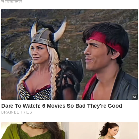
आ
र
.
आ
ई
.
चा
य
प
र
स
मी
क्षा
ध
र्म
ज्यो