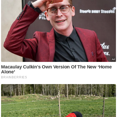
ड
हॉ
ली
वु
ड
फि
ल्म
स
मी
क्षा
B
r
e
a
k
i
n