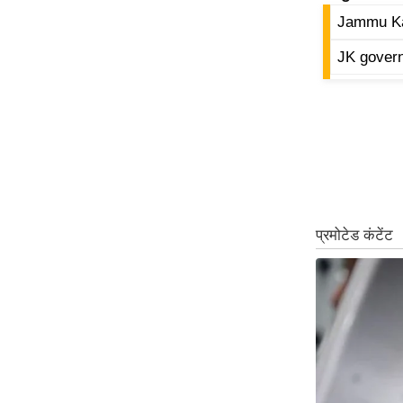
ऑडियो
Jammu K
इंफ़ोग्राफ़िक
JK gover
राज्यों से
शहरों से
वेब स्टोरी
कार्टून
Short
Videos
iOS App
About us
Contact Editor
Advertise
Privacy Policy
Grievance
Redressal