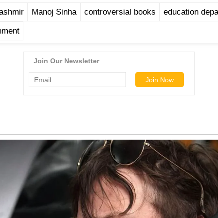
ashmir
Manoj Sinha
controversial books
education dep
nment