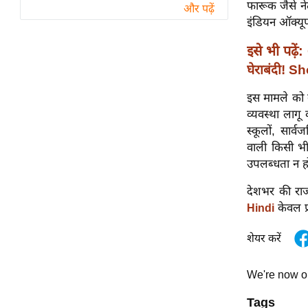
विश्लेषण
फारूक जैसे ने
और पढ़ें
इंडियन ऑक्यू
ट्रेंडिंग
इसे भी पढ़ें:
Q
घेराबंदी! 
u
i
इस मामले को ग
c
व्यवस्था लागू
k
स्कूलों, सार्
L
वाली किसी भी
i
उपलब्धता न ह
n
देशभर की राज
k
केवल प्
Hindi
s
शेयर करें
विधानसभा
चुनाव
We're now 
फोटो
Tags
वीडियो