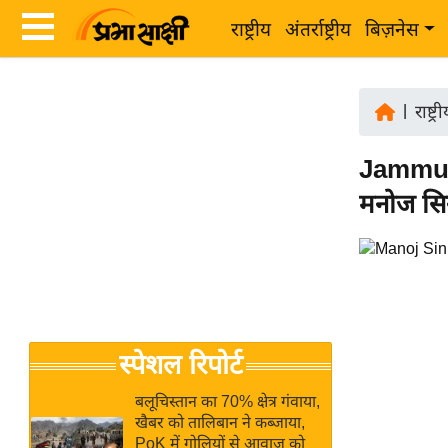
राष्ट्रीय
अंतर्राष्ट्रीय
बिज़नेस
Latest
ता
News
|
राष्ट्र
ज़ा
in
ख
Jammu K
Hindi
ब
मनोज सिन
र
Hindi
राष्ट्रीय
News
अंतर्राष्ट्रीय
Live
बिज़नेस
उद्योग
Breaking
स्पेशल रिपोर्ट
जगत
News in
विशेषज्ञ
Hindi
बलूचिस्तान का 70% क्षेत्र गंवाया,
राय
खैबर को तालिबान ने कब्जाया,
PoK में गोलियों से आवाज को