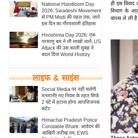
ही इस विवाद क
हॉलीवुड
National Handloom Day
2026: Swadeshi Movement
विभाग के आठ अ
फिल्म समीक्षा
से PM Modi की पहल तक, जानें
वापस ले ली ह
Breaking
इस दिन का गौरवशाली इतिहास
News
Hiroshima Day 2026: एक
लाइफस्टाइल
परमाणु बम ने ली लाखों जानें, US
Attack की उस काली सुबह ने
टेक्नॉलॉजी
बदल दिया World History
ब्यूटी/फैशन
घरेलू नुस्खे
लाइफ & साइंस
पर्यटन स्थल
फिटनेस मंत्रा
Social Media पर नहीं चलेगी
मनमानी! नए नियम के तहत सिर्फ
रिलेशनशिप
2 घंटे में हटाना होगा आपत्तिजनक
राजनीति
कंटेंट
विश्लेषण
Himachal Pradesh Police
समसामयिक
Constable Bharti: आवेदन की
आखिरी तारीख तय, EWS
मातृभूमि