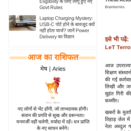
Eligibility के लिए लागू हुए नए
स्तंभ
Govt Rules
एम.
Laptop Charging Mystery:
आर.
USB-C पोर्ट होने के बावजूद क्यों
नहीं होता चार्ज? जानें Power
आई.
Delivery का विज्ञान
इसे भी पढ़ें:
चाय पर
LeT Terror
समीक्षा
आज का राशिफल
धर्म
आज उपराज्यपा
ज्योतिष
मेष | Aries
शिक्षण संस्थान
प्रभु
की गई कार्रव
महिमा/
लिखी और जम्म
धर्मस्थल
सुहंत गिरी क
व्रत
कश्मीर।
त्योहार
नए लोगों से भेंट होंगी, जो लाभदायक होगी।
खबरों के मुता
संतान की प्रगति से सुख और प्रसन्नता।
राशिफल
तिहाड़ जेल म
मनमर्जी नहीं चलेगी, मर्यादा में रहें। धन प्राप्ति
विशेष
नेता अब्दुल
के नए साधन बनेंगे।