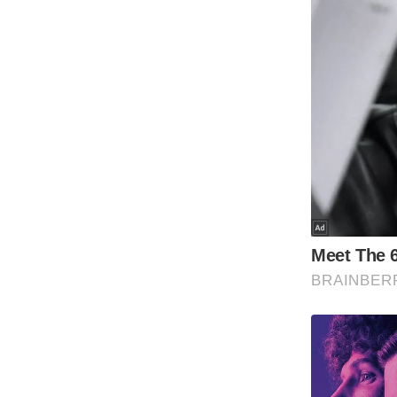
Code Of Ethics
RSS
Our Team
Expert Panel
Loksabhachunav
Android App