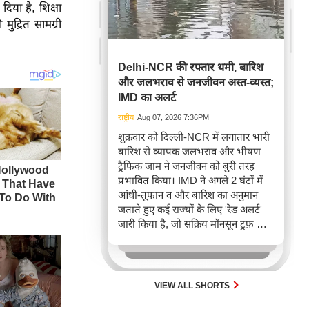
िया है, शिक्षा
ुद्रित सामग्री
Delhi-NCR की रफ्तार थमी, बारिश
और जलभराव से जनजीवन अस्त-व्यस्त;
IMD का अलर्ट
राष्ट्रीय
Aug 07, 2026 7:36PM
शुक्रवार को दिल्ली-NCR में लगातार भारी
बारिश से व्यापक जलभराव और भीषण
ट्रैफिक जाम ने जनजीवन को बुरी तरह
प्रभावित किया। IMD ने अगले 2 घंटों में
आंधी-तूफान व और बारिश का अनुमान
जताते हुए कई राज्यों के लिए 'रेड अलर्ट'
जारी किया है, जो सक्रिय मॉनसून ट्रफ़ और
चक्रवाती हवाओं के घेरे का परिणाम है,
जिससे यातायात बाधित होने के साथ-साथ
सफदरजंग अस्पताल में भी जलभराव की
स्थिति बनी।
VIEW ALL SHORTS