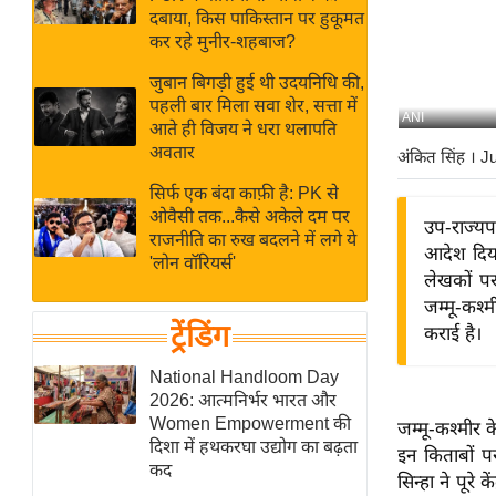
बजट
Hindi
दबाया, किस पाकिस्तान पर हुकूमत
खेल
News
कर रहे मुनीर-शहबाज?
क्रिकेट
जुबान बिगड़ी हुई थी उदयनिधि की,
Hindi
IPL
पहली बार मिला सवा शेर, सत्ता में
ANI
आते ही विजय ने धरा थलापति
Videos
2026
अवतार
अंकित सिंह
। J
क्राइम
सिर्फ एक बंदा काफ़ी है: PK से
ई-पेपर
ओवैसी तक...कैसे अकेले दम पर
उप-राज्यप
मिसाल बेमिसाल
राजनीति का रुख बदलने में लगे ये
आदेश दिया
'लोन वॉरियर्स'
शख्सियत
लेखकों पर
यंग इंडिया
जम्मू-कश्
ट्रेंडिंग
कराई है।
साहित्य जगत
ऑटो वर्ल्ड
National Handloom Day
2026: आत्मनिर्भर भारत और
न्यूज ब्रीफ
Women Empowerment की
जम्मू-कश्मीर क
मनोरंजन जगत
दिशा में हथकरघा उद्योग का बढ़ता
इन किताबों प
कद
बॉलीवुड
सिन्हा ने पूरे