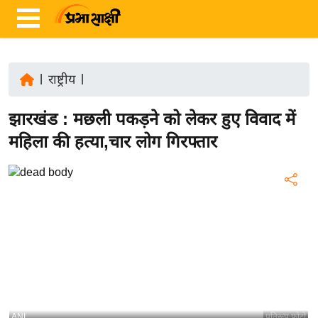
|
राष्ट्रीय
|
ता
झारखंड : मछली पकड़ने को लेकर हुए विवाद में
ज़ा
ख
महिला की हत्या,चार लोग गिरफ्तार
ब
र
रा
ष्ट्री
य
अं
त
र्रा
ष्ट्री
ANI
प्रतिरूप फोटो