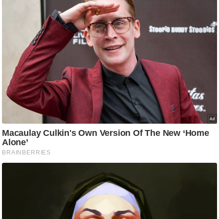
ट
ने
स
मं
त्रा
रि
ले
श
न
शि
प
रा
ज
नी
ति
वि
श्ले