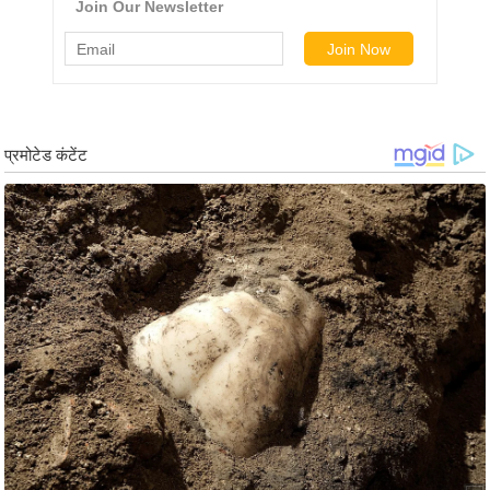
र्ल्ड
न्यू
ज
ब्री
फ
म
नो
रं
ज
न
ज
ग
त
बॉ
ली
वु