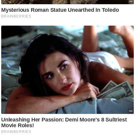
ड
हॉ
ली
वु
ड
फि
ल्म
स
मी
क्षा
B
r
e
a
k
i
n