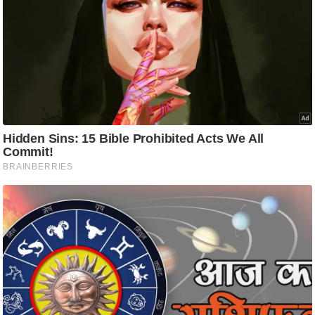
ष
ण
स
म
सा
म
यि
क
मा
तृ
भू
मि
स्तं
भ
ए
म
.