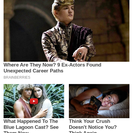
य
ब
ज
ट
खे
ल
क्रि
के
ट
I
P
L
2
0
2
6
क्रा