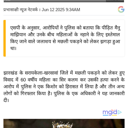
य
प्रभासाक्षी न्यूज नेटवर्क
। Jun 12 2025 9:34AM
बि
ज़
एसपी के अनुसार, आरोपियों ने पुलिस को बताया कि पीड़ित मैनू
ने
माझियान और उनके बीच महिलाओं के नहाने के लिए इस्तेमाल
स
किए जाने वाले जलाशय से मछली पकड़ने को लेकर झगड़ा हुआ
उ
था।
द्यो
ग
ज
झारखंड के सरायकेला-खरसावां जिले में मछली पकड़ने को लेकर हुए
ग
विवाद में 60 वर्षीय महिला का सिर कलम कर उसकी हत्या करने के
त
आरोप में पुलिस ने एक किशोर को हिरासत में लिया है और तीन अन्य
वि
लोगों को गिरफ्तार किया है।
पुलिस के एक अधिकारी ने यह जानकारी
शे
दी।
ष
ज्ञ
रा