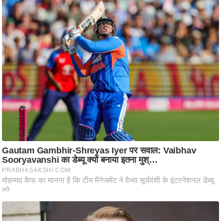
/
फै
श
न
घ
रे
लू
नु
स्खे
प
र्य
ट
न
स्थ
ल
फि