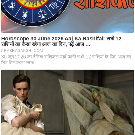
आ
र
.
आ
ई
.
चा
य
प
र
स
मी
क्षा
ध
र्म
ज्यो