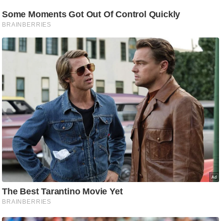
g
N
e
w
s
ला
इ
फ
स्टा
इ
ल
टे
क्नॉ
लॉ
जी
ब्यू
टी