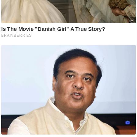
ति
ष
प्र
भु
म
हि
मा
/
ध
र्म
स्थ
ल
व्र
त
त्यो
हा
र