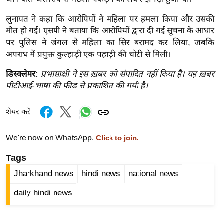
ख्सि
य
लुनायत ने कहा कि आरोपियों ने महिला पर हमला किया और उसकी
त
मौत हो गई। एसपी ने बताया कि आरोपियों द्वारा दी गई सूचना के आधार
पर पुलिस ने जंगल से महिला का सिर बरामद कर लिया, जबकि
यं
अपराध में प्रयुक्त कुल्हाड़ी एक पहाड़ी की चोटी से मिली।
ग
इं
डिस्क्लेमर:
प्रभासाक्षी ने इस ख़बर को संपादित नहीं किया है। यह ख़बर
डि
पीटीआई-भाषा की फीड से प्रकाशित की गयी है।
या
सा
शेयर करें
हि
त्य
We're now on WhatsApp.
Click to join.
ज
Tags
ग
Jharkhand news
hindi news
national news
त
ऑ
daily hindi news
टो
व