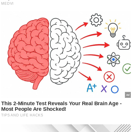
ष
ण
स
म
सा
म
यि
क
मा
तृ
भू
मि
स्तं
भ
ए
म
.