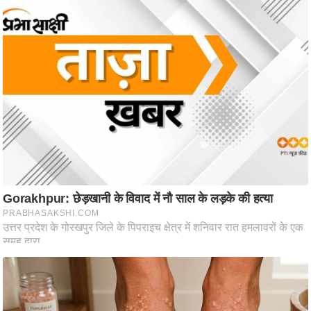
आ
र
.
आ
ई
.
चा
य
प
र
स
मी
क्षा
ध
र्म
ज्यो