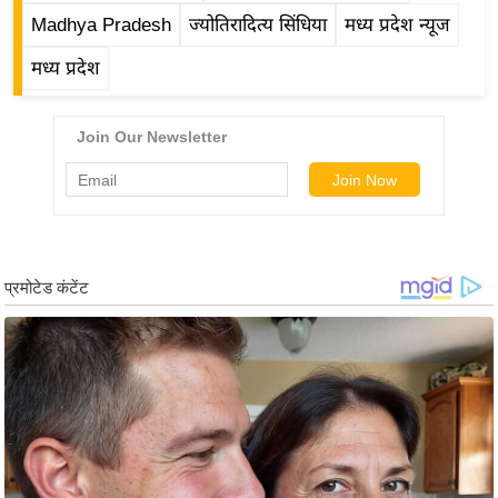
g
Madhya Pradesh
ज्योतिरादित्य सिंधिया
मध्य प्रदेश न्यूज
N
e
मध्य प्रदेश
w
s
ला
इ
फ
स्टा
इ
ल
टे
क्नॉ
लॉ
जी
ब्यू
टी