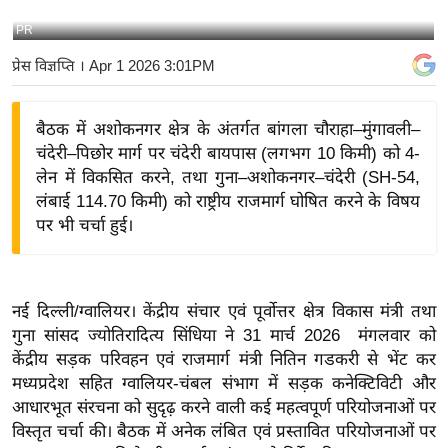
य
PR
बि
प्रेस विज्ञप्ति
। Apr 1 2026 3:01PM
ज़
ने
बैठक में अशोकनगर क्षेत्र के अंतर्गत बांगला चौराहा–मुंगावली–
स
चंदेरी–पिछोर मार्ग पर चंदेरी बायपास (लगभग 10 किमी) को 4-
उ
लेन में विकसित करने, तथा गुना–अशोकनगर–चंदेरी (SH-54,
द्यो
लंबाई 114.70 किमी) को राष्ट्रीय राजमार्ग घोषित करने के विषय
ग
पर भी चर्चा हुई।
ज
ग
त
नई दिल्ली/ग्वालियर। केंद्रीय संचार एवं पूर्वोत्तर क्षेत्र विकास मंत्री तथा
वि
गुना सांसद ज्योतिरादित्य सिंधिया ने 31 मार्च 2026 मंगलवार को
शे
केंद्रीय सड़क परिवहन एवं राजमार्ग मंत्री नितिन गडकरी से भेंट कर
ष
मध्यप्रदेश सहित ग्वालियर-चंबल संभाग में सड़क कनेक्टिविटी और
ज्ञ
आधारभूत संरचना को सुदृढ़ करने वाली कई महत्वपूर्ण परियोजनाओं पर
रा
विस्तृत चर्चा की। बैठक में अनेक लंबित एवं प्रस्तावित परियोजनाओं पर