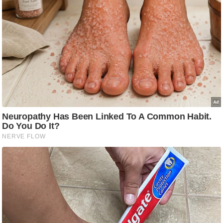
ति
ष
प्र
भु
म
हि
मा
/
ध
र्म
स्थ
ल
व्र
त
त्यो
हा
र