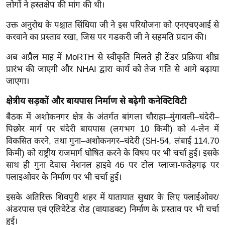
ख्सि
लोगों ने हस्तक्षेप की मांग की थी।
य
उक्त अनुरोध के पश्चात सिंधिया जी ने इस परियोजना को एनएचएआई से
त
करवाने का प्रस्ताव रखा, जिस पर गडकरी जी ने सहमति प्रदान की।
यं
अब अप्रैल माह में MoRTH से स्वीकृति मिलते ही टेंडर प्रक्रिया शीघ्र
ग
प्रारंभ की जाएगी और NHAI द्वारा कार्य को तेज गति से आगे बढ़ाया
इं
जाएगा।
डि
या
क्षेत्रीय सड़कों और बायपास निर्माण से बढ़ेगी कनेक्टिविटी
सा
बैठक में अशोकनगर क्षेत्र के अंतर्गत बांगला चौराहा–मुंगावली–चंदेरी–
हि
पिछोर मार्ग पर चंदेरी बायपास (लगभग 10 किमी) को 4-लेन में
त्य
विकसित करने, तथा गुना–अशोकनगर–चंदेरी (SH-54, लंबाई 114.70
ज
किमी) को राष्ट्रीय राजमार्ग घोषित करने के विषय पर भी चर्चा हुई। इसके
साथ ही गुना देवास नेशनल हाइवे 46 पर टोल प्लाजा-फतेहगढ़ पर
ग
फ्लाइओवर के निर्माण पर भी चर्चा हुई।
त
ऑ
इसके अतिरिक्त शिवपुरी शहर में यातायात सुधार के लिए फ्लाईओवर/
टो
अंडरपास एवं एलिवेटेड रोड (वायाडक्ट) निर्माण के प्रस्ताव पर भी चर्चा
व
हुई।