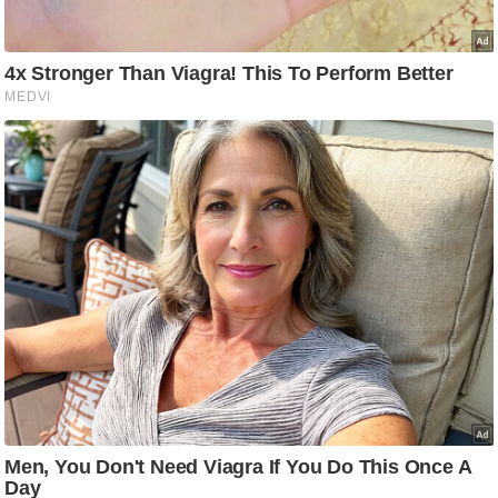
ट
ने
स
मं
त्रा
रि
ले
श
न
शि
प
रा
ज
नी
ति
वि
श्ले