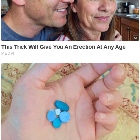
/
फै
श
न
घ
रे
लू
नु
स्खे
प
र्य
ट
न
स्थ
ल
फि