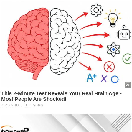
ट
ने
स
मं
त्रा
रि
ले
श
न
शि
प
रा
ज
नी
ति
वि
श्ले