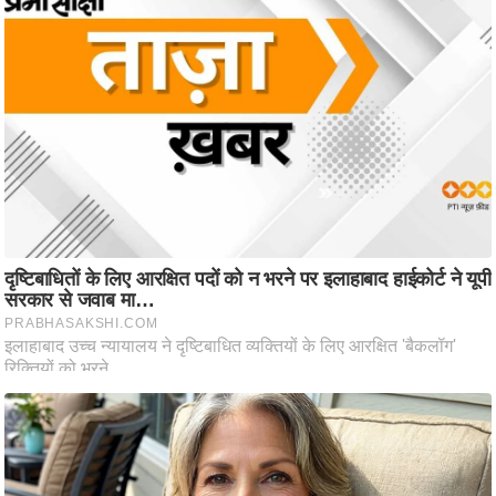
ष
ण
स
म
सा
म
यि
क
मा
तृ
भू
मि
स्तं
भ
ए
म
.