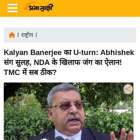
|
राष्ट्रीय
|
ता
Kalyan Banerjee का U-turn: Abhishek
ज़ा
ख
संग सुलह, NDA के खिलाफ जंग का ऐलान!
ब
TMC में सब ठीक?
र
रा
ष्ट्री
य
अं
त
र्रा
ष्ट्री