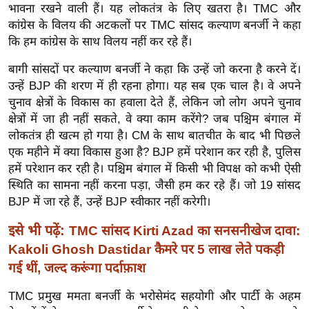
ख्सि
भावना रखने वाली हैं। यह लोकतंत्र के लिए खतरा है। TMC और
य
कांग्रेस के विलय की अटकलों पर TMC सांसद कल्याण बनर्जी ने कहा
त
कि हम कांग्रेस के साथ विलय नहीं कर रहे हैं।
यं
बागी सांसदों पर कल्याण बनर्जी ने कहा कि उन्हें जो करना है करने दें।
ग
उन्हें BJP की शरण में ही रहना होगा। यह सब एक चाल है। वे अपने
इं
चुनाव क्षेत्रों के विकास का हवाला देते हैं, लेकिन जो लोग अपने चुनाव
डि
क्षेत्रों में जा ही नहीं सकते, वे क्या काम करेंगे? जब पश्चिम बंगाल में
या
लोकतंत्र ही खत्म हो गया है। CM के साथ बातचीत के बाद भी पिछले
एक महीने में क्या विकास हुआ है? BJP हमें परेशान कर रही है, पुलिस
सा
हमें परेशान कर रही है। पश्चिम बंगाल में किसी भी विपक्ष को कभी ऐसी
हि
स्थिति का सामना नहीं करना पड़ा, जैसी हम कर रहे हैं। जो 19 सांसद
त्य
BJP में जा रहे हैं, उन्हें BJP स्वीकार नहीं करेगी।
ज
ग
इसे भी पढ़ें:
TMC सांसद Kirti Azad का सनसनीखेज दावा:
त
Kakoli Ghosh Dastidar कैमरे पर 5 लाख लेते पकड़ी
ऑ
गई थीं, जल्द करूंगा पर्दाफ़ाश
टो
TMC प्रमुख ममता बनर्जी के भरोसेमंद सहयोगी और पार्टी के अहम
व