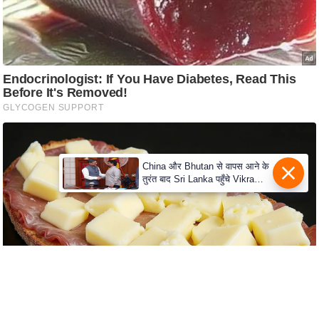
c
y
G
r
i
e
v
a
n
China और Bhutan से वापस आने के
c
तुरंत बाद Sri Lanka पहुँचे Vikram
e
Misri, भारत के जबरदस्त दाँव से
दुनिया हुई हैरान
R
e
d
r
e
s