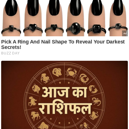
ति
ष
प्र
भु
म
हि
मा
/
ध
र्म
स्थ
ल
व्र
त
त्यो
हा
र