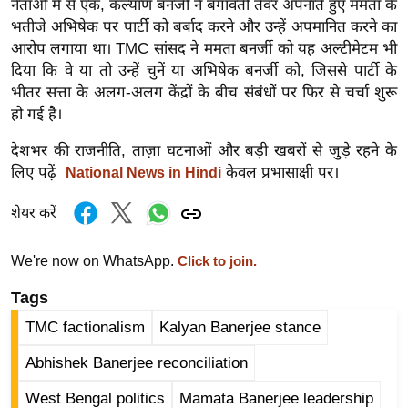
नेताओं में से एक, कल्याण बनर्जी ने बगावती तेवर अपनाते हुए ममता के
र्ल्ड
भतीजे अभिषेक पर पार्टी को बर्बाद करने और उन्हें अपमानित करने का
न्यू
आरोप लगाया था। TMC सांसद ने ममता बनर्जी को यह अल्टीमेटम भी
ज
दिया कि वे या तो उन्हें चुनें या अभिषेक बनर्जी को, जिससे पार्टी के
ब्री
भीतर सत्ता के अलग-अलग केंद्रों के बीच संबंधों पर फिर से चर्चा शुरू
फ
हो गई है।
म
देशभर की राजनीति, ताज़ा घटनाओं और बड़ी खबरों से जुड़े रहने के
नो
लिए पढ़ें
केवल प्रभासाक्षी पर।
National News in Hindi
रं
ज
शेयर करें
न
ज
We're now on WhatsApp.
Click to join.
ग
Tags
त
TMC factionalism
Kalyan Banerjee stance
बॉ
ली
Abhishek Banerjee reconciliation
वु
West Bengal politics
Mamata Banerjee leadership