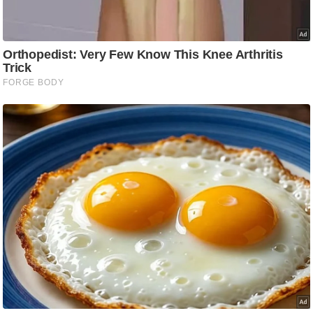
g
N
e
w
s
ला
इ
फ
स्टा
इ
ल
टे
क्नॉ
लॉ
जी
ब्यू
टी