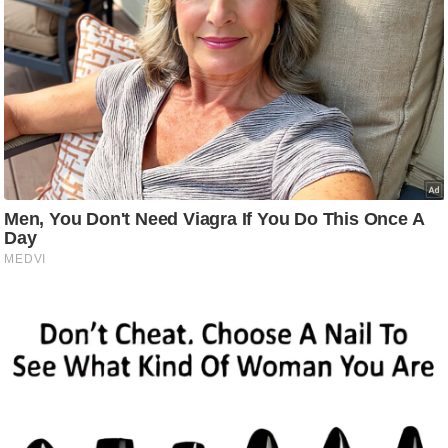
आ
र
.
आ
ई
.
चा
य
प
र
स
मी
क्षा
ध
र्म
ज्यो