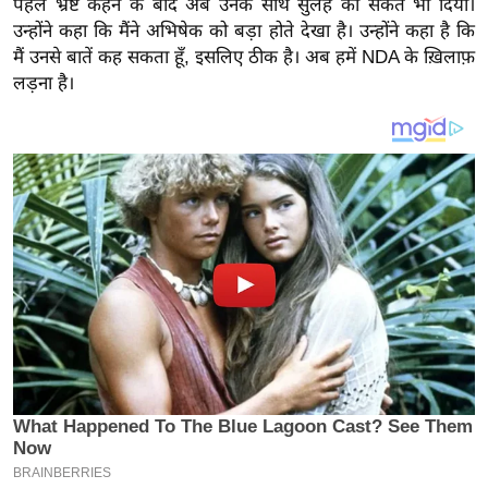
पहले भ्रष्ट कहने के बाद अब उनके साथ सुलह का संकेत भी दिया।
य
उन्होंने कहा कि मैंने अभिषेक को बड़ा होते देखा है। उन्होंने कहा है कि
ब
मैं उनसे बातें कह सकता हूँ, इसलिए ठीक है। अब हमें NDA के ख़िलाफ़
ज
लड़ना है।
ट
खे
ल
क्रि
के
ट
I
P
L
2
0
2
6
क्रा