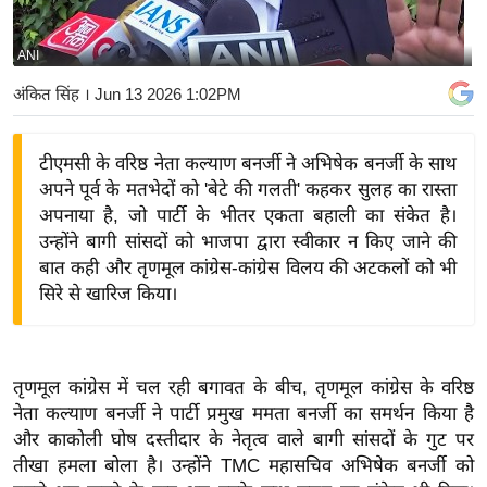
य
बि
ANI
ज़
अंकित सिंह
। Jun 13 2026 1:02PM
ने
स
टीएमसी के वरिष्ठ नेता कल्याण बनर्जी ने अभिषेक बनर्जी के साथ
उ
अपने पूर्व के मतभेदों को 'बेटे की गलती' कहकर सुलह का रास्ता
द्यो
अपनाया है, जो पार्टी के भीतर एकता बहाली का संकेत है।
ग
उन्होंने बागी सांसदों को भाजपा द्वारा स्वीकार न किए जाने की
ज
बात कही और तृणमूल कांग्रेस-कांग्रेस विलय की अटकलों को भी
ग
सिरे से खारिज किया।
त
वि
शे
तृणमूल कांग्रेस में चल रही बगावत के बीच, तृणमूल कांग्रेस के वरिष्ठ
ष
नेता कल्याण बनर्जी ने पार्टी प्रमुख ममता बनर्जी का समर्थन किया है
ज्ञ
और काकोली घोष दस्तीदार के नेतृत्व वाले बागी सांसदों के गुट पर
रा
तीखा हमला बोला है। उन्होंने TMC महासचिव अभिषेक बनर्जी को