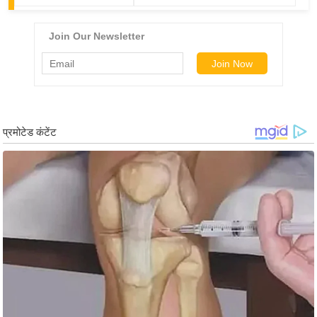
ड
हॉ
ली
वु
ड
फि
ल्म
स
मी
क्षा
B
r
e
a
k
i
n