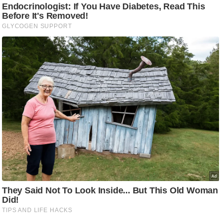
/
फै
श
न
घ
रे
लू
नु
स्खे
प
र्य
ट
न
स्थ
ल
फि