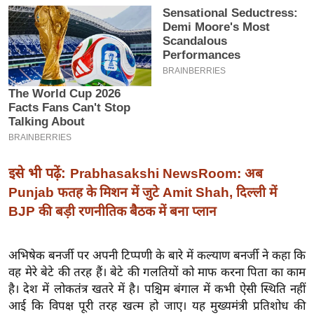
इ
म
ई
-
पे
प
र
मि
सा
इसे भी पढ़ें:
Prabhasakshi NewsRoom: अब
ल
Punjab फतह के मिशन में जुटे Amit Shah, दिल्ली में
BJP की बड़ी रणनीतिक बैठक में बना प्लान
बे
मि
अभिषेक बनर्जी पर अपनी टिप्पणी के बारे में कल्याण बनर्जी ने कहा कि
सा
वह मेरे बेटे की तरह हैं। बेटे की गलतियों को माफ करना पिता का काम
ल
है। देश में लोकतंत्र खतरे में है। पश्चिम बंगाल में कभी ऐसी स्थिति नहीं
श
आई कि विपक्ष पूरी तरह खत्म हो जाए। यह मुख्यमंत्री प्रतिशोध की