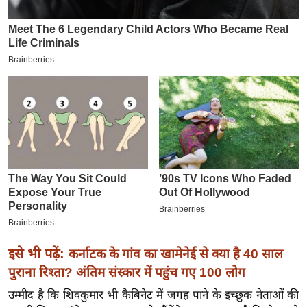
इ
म
ई
-
पे
प
र
मि
सा
ल
बे
मि
इसे भी पढ़ें:
कर्नाटक के गांव का खामेनेई से क्या है 40 साल
सा
पुराना रिश्ता? अंतिम संस्कार में पहुंच गए 100 लोग
ल
श
उम्मीद है कि शिवकुमार भी कैबिनेट में जगह पाने के इच्छुक नेताओं की