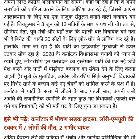
अपनी लिस्ट कांग्रेस आलाकमान को सौंपेंगे। कहा जा रहा है कि वे अपने
ख्सि
समर्थकों को शामिल कराने के लिए कोशिश कर रहे हैं, जिससे कांग्रेस
य
आलाकमान के लिए यह एक नाजुक संतुलन बनाने वाली कवायद बन
त
गई है। शिवकुमार ने 3 जून को 13 मंत्रियों के साथ शपथ ली थी। तब से,
यं
सीनियर नेता, पूर्व मंत्री और यहाँ तक कि पहली बार विधायक बने नेता
ग
भी कैबिनेट की बाकी 20 सीटों के लिए ज़ोर-शोर से लॉबिंग कर रहे हैं।
इं
हालांकि, माना जा रहा है कि पार्टी का हाईकमांड गुटबाज़ी से ऊपर
डि
उठकर सोच रहा है। 2028 के कर्नाटक विधानसभा चुनावों को ध्यान में
या
रखते हुए, लीडरशिप इस फेरबदल का इस्तेमाल पार्टी की एक नई छवि
पेश करने और पार्टी में पीढ़ीगत बदलाव का संकेत देने के लिए करना
सा
चाहती है। सूत्रों के मुताबिक, कांग्रेस लीडरशिप सिर्फ़ अनुभवी विधायकों
हि
पर निर्भर रहने के बजाय कई नए चेहरों को शामिल करने के पक्ष में है।
त्य
कर्नाटक में पार्टी के सत्ता में लौटने के बाद पहली बार, अपनी लंबी
ज
अवधि की राजनीतिक रणनीति के तहत कुछ नए विधायकों (पहली बार
ग
चुने गए विधायकों) को भी मंत्री पद के लिए चुना जा सकता है।
त
इसे भी पढ़ें:
कर्नाटक में भीषण सड़क हादसा, लॉरी-एमयूवी की
ऑ
टक्कर में 7 लोगों की मौत, 2 गंभीर घायल
टो
व
अंतिम फ़ैसला लेने की प्रक्रिया में क्षेत्रीय और जातीय प्रतिनिधित्व की भी