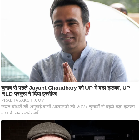
ष
ण
स
म
सा
म
यि
क
मा
तृ
भू
मि
स्तं
भ
ए
म
.