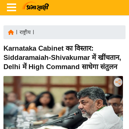
|
राष्ट्रीय
|
ता
Karnataka Cabinet का विस्तार:
ज़ा
ख
Siddaramaiah-Shivakumar में खींचतान,
ब
Delhi में High Command साधेगा संतुलन
र
रा
ष्ट्री
य
अं
त
र्रा
ष्ट्री