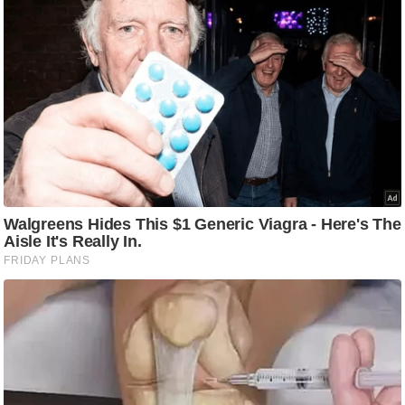
आ
र
.
आ
ई
.
चा
य
प
र
स
मी
क्षा
ध
र्म
ज्यो