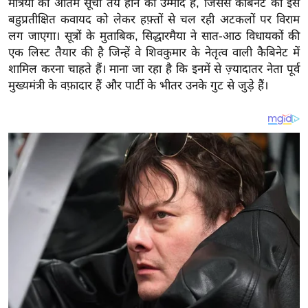
मंत्रियों की अंतिम सूची तय होने की उम्मीद है, जिससे कैबिनेट की इस
य
बहुप्रतीक्षित कवायद को लेकर हफ़्तों से चल रही अटकलों पर विराम
ब
लग जाएगा। सूत्रों के मुताबिक, सिद्धारमैया ने सात-आठ विधायकों की
ज
एक लिस्ट तैयार की है जिन्हें वे शिवकुमार के नेतृत्व वाली कैबिनेट में
ट
शामिल करना चाहते हैं। माना जा रहा है कि इनमें से ज़्यादातर नेता पूर्व
खे
मुख्यमंत्री के वफ़ादार हैं और पार्टी के भीतर उनके गुट से जुड़े हैं।
ल
क्रि
के
ट
I
P
L
2
0
2
6
क्रा