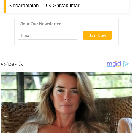
ड
Siddaramaiah
D K Shivakumar
हॉ
ली
वु
ड
फि
ल्म
स
मी
क्षा
B
r
e
a
k
i
n