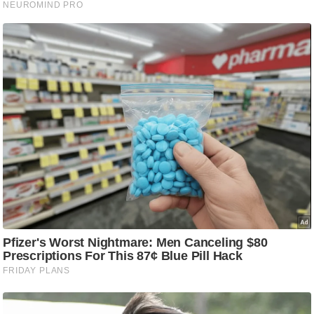
ट
ने
स
मं
त्रा
रि
ले
श
न
शि
प
रा
ज
नी
ति
वि
श्ले