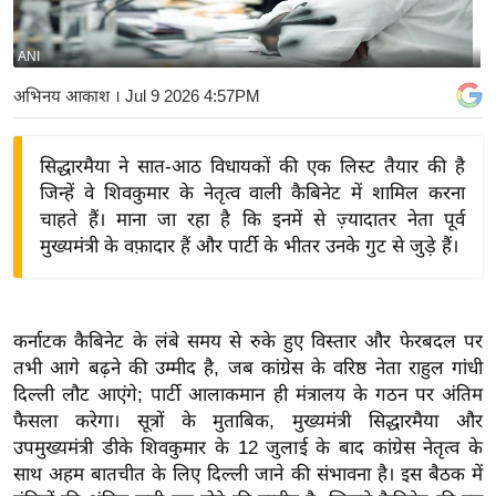
य
बि
ANI
ज़
अभिनय आकाश
। Jul 9 2026 4:57PM
ने
स
सिद्धारमैया ने सात-आठ विधायकों की एक लिस्ट तैयार की है
उ
जिन्हें वे शिवकुमार के नेतृत्व वाली कैबिनेट में शामिल करना
द्यो
चाहते हैं। माना जा रहा है कि इनमें से ज़्यादातर नेता पूर्व
ग
मुख्यमंत्री के वफ़ादार हैं और पार्टी के भीतर उनके गुट से जुड़े हैं।
ज
ग
त
कर्नाटक कैबिनेट के लंबे समय से रुके हुए विस्तार और फेरबदल पर
वि
तभी आगे बढ़ने की उम्मीद है, जब कांग्रेस के वरिष्ठ नेता राहुल गांधी
शे
दिल्ली लौट आएंगे; पार्टी आलाकमान ही मंत्रालय के गठन पर अंतिम
ष
फैसला करेगा। सूत्रों के मुताबिक, मुख्यमंत्री सिद्धारमैया और
ज्ञ
उपमुख्यमंत्री डीके शिवकुमार के 12 जुलाई के बाद कांग्रेस नेतृत्व के
रा
साथ अहम बातचीत के लिए दिल्ली जाने की संभावना है। इस बैठक में