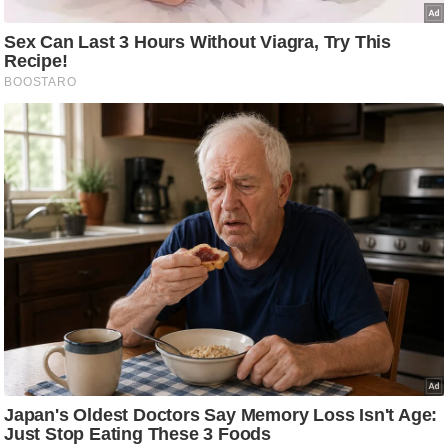
/
फै
श
न
घ
रे
लू
नु
स्खे
प
र्य
ट
न
स्थ
ल
फि