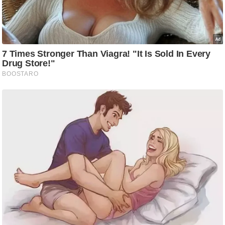
g
N
e
w
s
ला
इ
फ
स्टा
इ
ल
टे
क्नॉ
लॉ
जी
ब्यू
टी