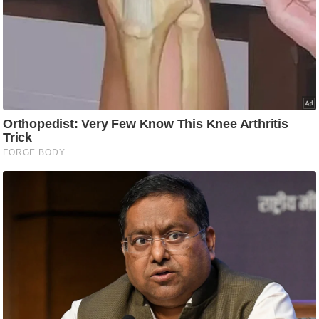
ति
ष
प्र
भु
म
हि
मा
/
ध
र्म
स्थ
ल
व्र
त
त्यो
हा
र