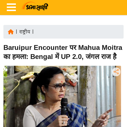
|
राष्ट्रीय
|
ता
Baruipur Encounter पर Mahua Moitra
ज़ा
ख
का हमला: Bengal में UP 2.0, जंगल राज है
ब
र
रा
ष्ट्री
य
अं
त
र्रा
ष्ट्री