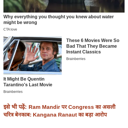
इ
म
ई
-
पे
प
र
मि
सा
ल
बे
मि
सा
इसे भी पढ़ें:
Ram Mandir पर Congress का असली
ल
चरित्र बेनकाब: Kangana Ranaut का बड़ा आरोप
श