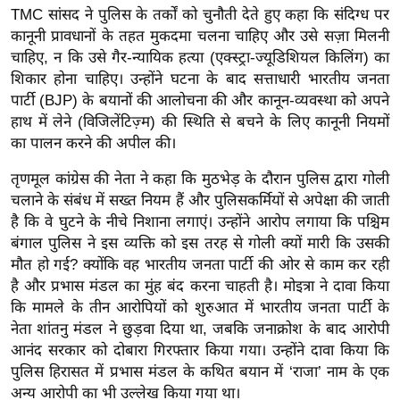
ख्सि
TMC सांसद ने पुलिस के तर्कों को चुनौती देते हुए कहा कि संदिग्ध पर
य
कानूनी प्रावधानों के तहत मुकदमा चलना चाहिए और उसे सज़ा मिलनी
त
चाहिए, न कि उसे गैर-न्यायिक हत्या (एक्स्ट्रा-ज्यूडिशियल किलिंग) का
शिकार होना चाहिए। उन्होंने घटना के बाद सत्ताधारी भारतीय जनता
यं
पार्टी (BJP) के बयानों की आलोचना की और कानून-व्यवस्था को अपने
ग
हाथ में लेने (विजिलेंटिज़्म) की स्थिति से बचने के लिए कानूनी नियमों
इं
का पालन करने की अपील की।
डि
या
तृणमूल कांग्रेस की नेता ने कहा कि मुठभेड़ के दौरान पुलिस द्वारा गोली
चलाने के संबंध में सख्त नियम हैं और पुलिसकर्मियों से अपेक्षा की जाती
सा
है कि वे घुटने के नीचे निशाना लगाएं। उन्होंने आरोप लगाया कि पश्चिम
हि
बंगाल पुलिस ने इस व्यक्ति को इस तरह से गोली क्यों मारी कि उसकी
त्य
मौत हो गई? क्योंकि वह भारतीय जनता पार्टी की ओर से काम कर रही
ज
है और प्रभास मंडल का मुंह बंद करना चाहती है। मोइत्रा ने दावा किया
ग
कि मामले के तीन आरोपियों को शुरुआत में भारतीय जनता पार्टी के
त
नेता शांतनु मंडल ने छुड़वा दिया था, जबकि जनाक्रोश के बाद आरोपी
ऑ
आनंद सरकार को दोबारा गिरफ्तार किया गया। उन्होंने दावा किया कि
टो
पुलिस हिरासत में प्रभास मंडल के कथित बयान में ‘राजा’ नाम के एक
व
अन्य आरोपी का भी उल्लेख किया गया था।