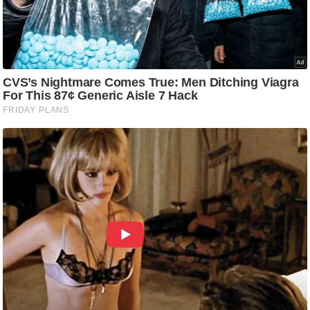
ट
ने
स
मं
त्रा
रि
ले
श
न
शि
प
रा
ज
नी
ति
वि
श्ले