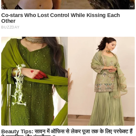
ष
ण
स
म
सा
म
यि
क
मा
तृ
भू
मि
स्तं
भ
ए
म
.