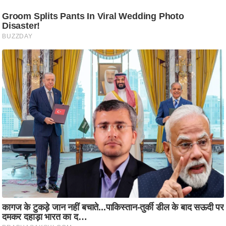
ति
ष
प्र
भु
म
हि
मा
/
ध
र्म
स्थ
ल
व्र
त
त्यो
हा
र