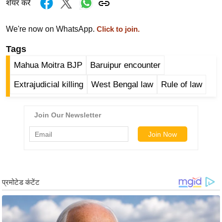
ड
शेयर करें
हॉ
ली
We're now on WhatsApp.
Click to join.
वु
Tags
ड
Mahua Moitra BJP
Baruipur encounter
फि
ल्म
Extrajudicial killing
West Bengal law
Rule of law
स
मी
क्षा
B
r
e
a
k
i
n