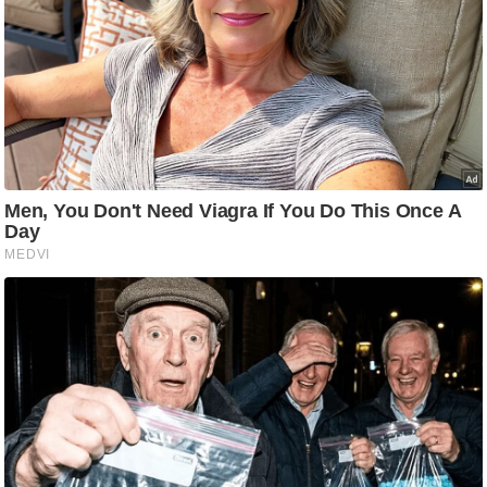
/
फै
श
न
घ
रे
लू
नु
स्खे
प
र्य
ट
न
स्थ
ल
फि