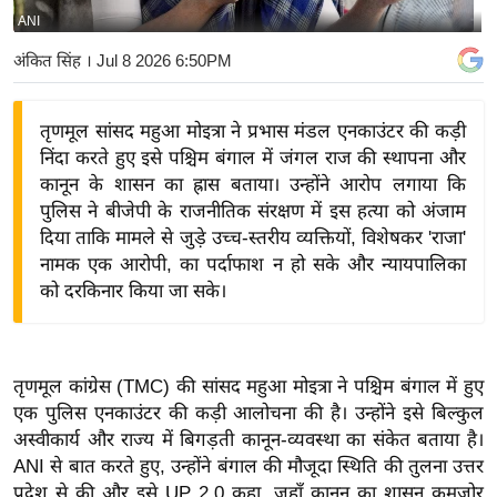
ANI
य
बि
अंकित सिंह
। Jul 8 2026 6:50PM
ज़
ने
तृणमूल सांसद महुआ मोइत्रा ने प्रभास मंडल एनकाउंटर की कड़ी
स
निंदा करते हुए इसे पश्चिम बंगाल में जंगल राज की स्थापना और
उ
कानून के शासन का ह्रास बताया। उन्होंने आरोप लगाया कि
द्यो
पुलिस ने बीजेपी के राजनीतिक संरक्षण में इस हत्या को अंजाम
ग
दिया ताकि मामले से जुड़े उच्च-स्तरीय व्यक्तियों, विशेषकर 'राजा'
नामक एक आरोपी, का पर्दाफाश न हो सके और न्यायपालिका
ज
को दरकिनार किया जा सके।
ग
त
वि
तृणमूल कांग्रेस (TMC) की सांसद महुआ मोइत्रा ने पश्चिम बंगाल में हुए
शे
एक पुलिस एनकाउंटर की कड़ी आलोचना की है। उन्होंने इसे बिल्कुल
ष
अस्वीकार्य और राज्य में बिगड़ती कानून-व्यवस्था का संकेत बताया है।
ज्ञ
ANI से बात करते हुए, उन्होंने बंगाल की मौजूदा स्थिति की तुलना उत्तर
रा
प्रदेश से की और इसे UP 2.0 कहा, जहाँ कानून का शासन कमजोर