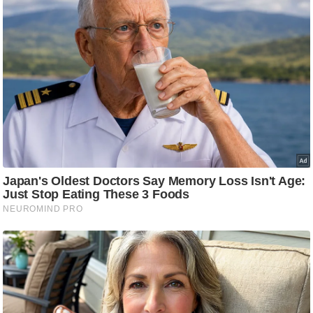
g
N
e
w
s
ला
इ
फ
स्टा
इ
ल
टे
क्नॉ
लॉ
जी
ब्यू
टी