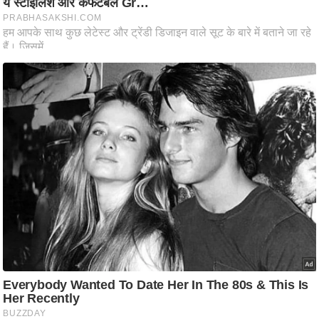
आ
र
.
आ
ई
.
चा
य
प
र
स
मी
क्षा
ध
र्म
ज्यो