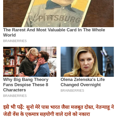
इ
म
ई
-
पे
प
र
मि
सा
ल
बे
मि
सा
ल
इसे भी पढ़ें:
सुनो मेरे पास भारत जैसा मजबूत दोस्त, नेतन्याहू ने
श
जेडी वेंस के एकमात्र सहयोगी वाले दावे को नकारा