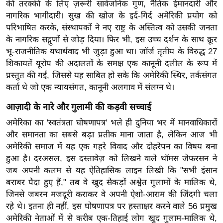
ट
की तरक्की के लिए ज़रूरी सार्वजनिक गुण, नैतिक ईमानदारी और
ने
नागरिक भागीदारी। सुख की खोज के इर्द-गिर्द अमेरिकी प्रयोग को
स
परिभाषित करके, संस्थापकों ने नए राष्ट्र के अस्तित्व को उसकी जनता
मं
के नागरिक सद्गुणों से जोड़ दिया। फिर भी, इस उच्च दर्शन के साथ क्रूर
भू-राजनीतिक यथार्थवाद भी जुड़ा हुआ था। जॉर्ज तृतीय के विरुद्ध 27
त्रा
शिकायतें यूरोप की अदालतों के समक्ष एक कानूनी दलील के रूप में
रि
प्रस्तुत की गईं, जिससे यह साबित हो सके कि अमेरिकी स्थिर, तर्कसंगत
ले
कर्ता थे जो एक न्यायसंगत, कानूनी अलगाव में संलग्न थे।
श
न
आज़ादी के नारे और गुलामी की कड़वी सच्चाई
शि
अमेरिका का 'स्वतंत्रता घोषणापत्र' भले ही दुनिया भर में मानवाधिकारों
प
और समानता का सबसे बड़ा प्रतीक माना जाता है, लेकिन आज भी
अमेरिकी समाज में यह एक गहरे विवाद और दोहरेपन का विषय बना
रा
हुआ है। दरअसल, इस दस्तावेज़ को लिखने वाले थॉमस जेफरसन ने
ज
जब अपनी कलम से यह ऐतिहासिक लाइन लिखी कि "सभी इंसान
नी
बराबर पैदा हुए हैं," तब वे खुद सैकड़ों अश्वेत गुलामों के मालिक थे,
ति
जिनसे जबरन मजदूरी कराकर वे अपनी ऐशो-आराम की जिंदगी चला
वि
रहे थे। इतना ही नहीं, इस घोषणापत्र पर हस्ताक्षर करने वाले 56 प्रमुख
श्ले
अमेरिकी नेताओं में से करीब एक-तिहाई लोग खुद गुलाम-मालिक थे,