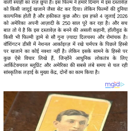
य
वाली स्याही का राज़ छुपा है। इस फिल्म ने हमारे दिमाग में इस दस्तावेज़
को किसी जादुई खजाने जैसा सेट कर दिया। लेकिन फिल्मों की दुनिया
ब
काल्पनिक होती है और हकीकत कुछ और। इस हफ्ते 4 जुलाई 2026
ज
को अमेरिका अपनी आज़ादी के 250 साल पूरे कर रहा है। और सच
ट
बात तो ये है कि इस दस्तावेज़ के बनने की असली कहानी, हॉलीवुड के
खे
किसी भी फिल्मी ड्रामे से सौ गुना ज़्यादा दिलचस्प और रोमांचक है।
ल
वॉशिंगटन डीसी में नेशनल आर्काइव्ज़ में रखे चर्मपत्र के पिछले हिस्से
पर खजाने का कोई नक्शा नहीं है। लेकिन इसके सामने के हिस्से पर
क्रि
कुछ ऐसे विचार लिखे हैं, जिन्होंने आधुनिक लोकतंत्र के लिए
के
आर्किटेक्चरल ब्लूप्रिंट और अमेरिका की सबसे लंबे समय से चल रही
ट
सांस्कृतिक लड़ाई के मुख्य केंद्र, दोनों का काम किया है।
I
P
L
2
0
2
6
क्रा