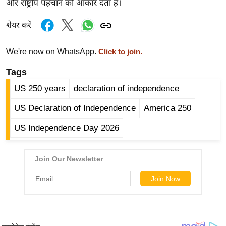
और राष्ट्रीय पहचान को आकार देता है।
i
c
शेयर करें
k
L
We're now on WhatsApp.
Click to join.
i
n
Tags
k
US 250 years
declaration of independence
s
US Declaration of Independence
America 250
वि
धा
US Independence Day 2026
न
स
भा
चु
ना
व
फो