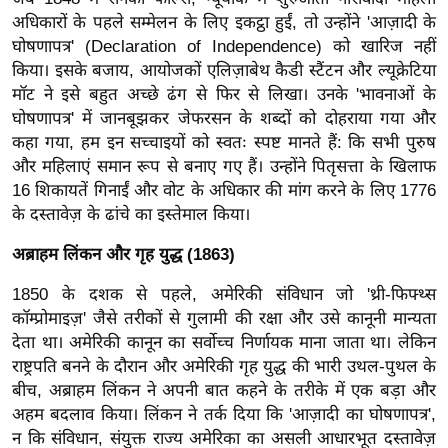
ति
अधिकारों के पहले सम्मेलन के लिए इकट्ठा हुईं, तो उन्होंने 'आज़ादी के
ष
घोषणापत्र' (Declaration of Independence) को खारिज नहीं
प्र
किया। इसके बजाय, आयोजकों एलिज़ाबेथ कैडी स्टैंटन और ल्यूक्रेटिया
भु
मॉट ने इसे बहुत अच्छे ढंग से फिर से लिखा। उनके 'भावनाओं के
म
घोषणापत्र' में जानबूझकर जेफरसन के शब्दों को दोहराया गया और
हि
कहा गया, हम इन सच्चाइयों को स्वतः स्पष्ट मानते हैं: कि सभी पुरुष
और महिलाएं समान रूप से बनाए गए हैं। उन्होंने पितृसत्ता के खिलाफ
मा
16 शिकायतें गिनाईं और वोट के अधिकार की मांग करने के लिए 1776
/
के दस्तावेज़ के ढांचे का इस्तेमाल किया।
ध
र्म
अब्राहम लिंकन और गृह युद्ध (1863)
स्थ
1850 के दशक से पहले, अमेरिकी संविधान जो 'थ्री-फिफ्थ्स
ल
कॉम्प्रोमाइज़' जैसे तरीकों से गुलामी की रक्षा और उसे कानूनी मान्यता
व्र
देता था। अमेरिकी कानून का सर्वोच्च निर्णायक माना जाता था। लेकिन
त
राष्ट्रपति बनने के दौरान और अमेरिकी गृह युद्ध की भारी उथल-पुथल के
त्यो
बीच, अब्राहम लिंकन ने अपनी बात कहने के तरीके में एक बड़ा और
हा
अहम बदलाव किया। लिंकन ने तर्क दिया कि 'आज़ादी का घोषणापत्र',
र
न कि संविधान, संयुक्त राज्य अमेरिका का असली आधारभूत दस्तावेज़