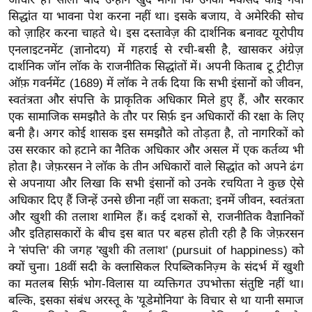
/
सिद्धांत या भावना पेश करना नहीं था। इसके बजाय, वे अमेरिकी सोच
फै
को ज़ाहिर करना चाहते थे। इस दस्तावेज़ की दार्शनिक बनावट यूरोपीय
श
एनलाइटनमेंट (ज्ञानोदय) में गहराई से रची-बसी है, खासकर अंग्रेज़
न
दार्शनिक जॉन लॉक के राजनीतिक सिद्धांतों में। अपनी किताब टू ट्रीटीज़
ऑफ़ गवर्नमेंट (1689) में लॉक ने तर्क दिया कि सभी इंसानों को जीवन,
घ
स्वतंत्रता और संपत्ति के प्राकृतिक अधिकार मिले हुए हैं, और सरकार
रे
एक सामाजिक समझौते के तौर पर सिर्फ़ इन अधिकारों की रक्षा के लिए
लू
बनी है। अगर कोई शासक इस समझौते को तोड़ता है, तो नागरिकों को
नु
उस सरकार को हटाने का नैतिक अधिकार और असल में एक कर्तव्य भी
स्खे
होता है। जेफ़रसन ने लॉक के तीन अधिकारों वाले सिद्धांत को अपने ढंग
प
से अपनाया और लिखा कि सभी इंसानों को उनके रचयिता ने कुछ ऐसे
र्य
अधिकार दिए हैं जिन्हें उनसे छीना नहीं जा सकता; इनमें जीवन, स्वतंत्रता
और खुशी की तलाश शामिल हैं। कई दशकों से, राजनीतिक वैज्ञानिकों
ट
और इतिहासकारों के बीच इस बात पर बहस होती रही है कि जेफ़रसन
न
ने 'संपत्ति' की जगह 'खुशी की तलाश' (pursuit of happiness) को
स्थ
क्यों चुना। 18वीं सदी के क्लासिकल रिपब्लिकनिज़्म के संदर्भ में खुशी
ल
का मतलब सिर्फ़ भोग-विलास या व्यक्तिगत उपभोक्ता संतुष्टि नहीं था।
फि
बल्कि, इसका संबंध अरस्तू के 'यूडेमोनिया' के विचार से था यानी समाज