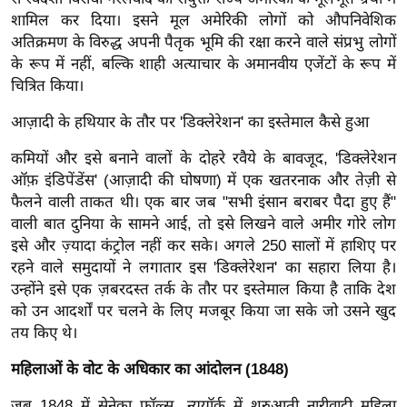
शामिल कर दिया। इसने मूल अमेरिकी लोगों को औपनिवेशिक
आ
अतिक्रमण के विरुद्ध अपनी पैतृक भूमि की रक्षा करने वाले संप्रभु लोगों
र
के रूप में नहीं, बल्कि शाही अत्याचार के अमानवीय एजेंटों के रूप में
.
चित्रित किया।
आ
ई
आज़ादी के हथियार के तौर पर 'डिक्लेरेशन' का इस्तेमाल कैसे हुआ
.
कमियों और इसे बनाने वालों के दोहरे रवैये के बावजूद, 'डिक्लेरेशन
चा
ऑफ़ इंडिपेंडेंस' (आज़ादी की घोषणा) में एक खतरनाक और तेज़ी से
य
फैलने वाली ताकत थी। एक बार जब "सभी इंसान बराबर पैदा हुए हैं"
प
वाली बात दुनिया के सामने आई, तो इसे लिखने वाले अमीर गोरे लोग
र
इसे और ज़्यादा कंट्रोल नहीं कर सके। अगले 250 सालों में हाशिए पर
स
रहने वाले समुदायों ने लगातार इस 'डिक्लेरेशन' का सहारा लिया है।
मी
उन्होंने इसे एक ज़बरदस्त तर्क के तौर पर इस्तेमाल किया है ताकि देश
क्षा
को उन आदर्शों पर चलने के लिए मजबूर किया जा सके जो उसने खुद
तय किए थे।
ध
र्म
महिलाओं के वोट के अधिकार का आंदोलन (1848)
ज्यो
जब 1848 में सेनेका फॉल्स, न्यूयॉर्क में शुरुआती नारीवादी महिला