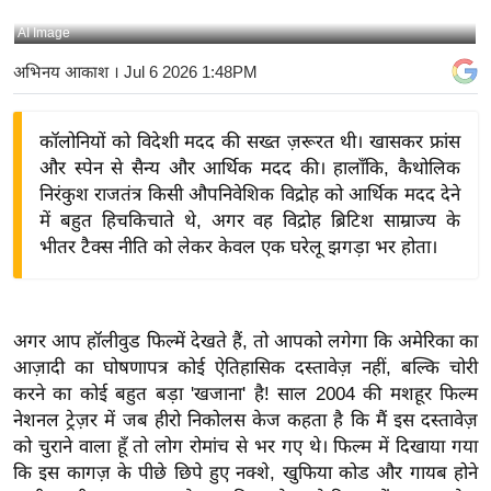
य
AI Image
बि
अभिनय आकाश
। Jul 6 2026 1:48PM
ज़
ने
कॉलोनियों को विदेशी मदद की सख्त ज़रूरत थी। खासकर फ्रांस
स
और स्पेन से सैन्य और आर्थिक मदद की। हालाँकि, कैथोलिक
उ
निरंकुश राजतंत्र किसी औपनिवेशिक विद्रोह को आर्थिक मदद देने
द्यो
में बहुत हिचकिचाते थे, अगर वह विद्रोह ब्रिटिश साम्राज्य के
ग
भीतर टैक्स नीति को लेकर केवल एक घरेलू झगड़ा भर होता।
ज
ग
त
अगर आप हॉलीवुड फिल्में देखते हैं, तो आपको लगेगा कि अमेरिका का
वि
आज़ादी का घोषणापत्र कोई ऐतिहासिक दस्तावेज़ नहीं, बल्कि चोरी
शे
करने का कोई बहुत बड़ा 'खजाना' है! साल 2004 की मशहूर फिल्म
ष
नेशनल ट्रेज़र में जब हीरो निकोलस केज कहता है कि मैं इस दस्तावेज़
ज्ञ
को चुराने वाला हूँ तो लोग रोमांच से भर गए थे। फिल्म में दिखाया गया
रा
कि इस कागज़ के पीछे छिपे हुए नक्शे, खुफिया कोड और गायब होने