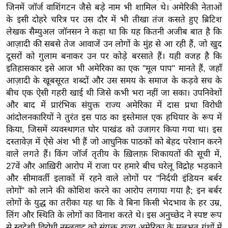
ष
जिनमें जॉर्ज वाशिंगटन जैसे बड़े नाम भी शामिल थे। अमेरिकी नेताओं
ण
के इसी दोहरे चरित्र पर उस दौर में भी तीखा तंज कसते हुए ब्रिटिश
लेखक सैम्युअल जॉनसन ने कहा था कि यह कितनी अजीब बात है कि
स
आज़ादी की सबसे तेज आवाजें उन लोगों के मुंह से आ रही हैं, जो खुद
म
दूसरों को गुलाम बनाकर उन पर कोड़े बरसाते हैं। यही वजह है कि
सा
इतिहासकार इसे आज भी अमेरिका का एक "मूल पाप" मानते हैं, जहाँ
म
आज़ादी के खूबसूरत शब्दों और उस समय के समाज के कड़वे सच के
यि
बीच एक ऐसी गहरी खाई थी जिसे कभी भरा नहीं जा सका। उपनिवेशों
क
और बाद में प्रारंभिक संयुक्त राज्य अमेरिका में दास प्रथा विरोधी
मा
आंदोलनकारियों ने तुरंत इस पाठ का इस्तेमाल एक हथियार के रूप में
तृ
किया, जिसमें व्यवस्थागत घोर पाखंड को उजागर किया गया था। इस
दस्तावेज़ में ऐसे अंश भी हैं जो आधुनिक पाठकों को बेहद परेशान करने
भू
वाले लगते हैं। किंग जॉर्ज तृतीय के ख़िलाफ़ शिकायतों की सूची में,
मि
27वें और आख़िरी आरोप में राजा पर हमारे बीच घरेलू विद्रोह भड़काने
स्तं
और सीमावर्ती इलाकों में रहने वाले लोगों पर "निर्दयी इंडियन बर्बर
भ
लोगों" को लाने की कोशिश करने का आरोप लगाया गया है; इन बर्बर
ए
लोगों के युद्ध का तरीका यह था कि वे बिना किसी भेदभाव के हर उम्र,
म
लिंग और स्थिति के लोगों का विनाश करते थे। इस अनुच्छेद ने स्पष्ट रूप
.
से स्वदेशी विरोधी नस्लवाद को संयुक्त राज्य अमेरिका के मूलभूत ग्रंथों में