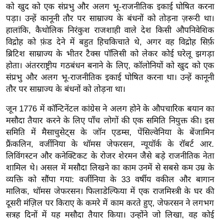
को खुद को एक संप्रभु और अलग भू-राजनीतिक इकाई घोषित करना
र्ल्ड
पड़ा। उन्हें कानूनी तौर पर साम्राज्य के बंधनों को तोड़ना ज़रूरी था।
न्यू
हालांकि, कैथोलिक निरंकुश राजशाही वाले देश किसी औपनिवेशिक
ज
विद्रोह को फ़ंड देने में बहुत हिचकिचाते थे, अगर वह विद्रोह सिर्फ़
ब्री
ब्रिटिश साम्राज्य के भीतर टैक्स पॉलिसी को लेकर कोई घरेलू झगड़ा
फ
होता। अंतरराष्ट्रीय गठबंधन बनाने के लिए, कॉलोनियों को खुद को एक
म
संप्रभु और अलग भू-राजनीतिक इकाई घोषित करना था। उन्हें कानूनी
तौर पर साम्राज्य के बंधनों को तोड़ना था।
नो
रं
जून 1776 में कॉन्टिनेंटल कांग्रेस ने अलग होने के औपचारिक बयान का
ज
मसौदा तैयार करने के लिए पाँच लोगों की एक समिति नियुक्त की। इस
न
समिति में मैसाचुसेट्स के जॉन एडम्स, पेंसिल्वेनिया के बेंजामिन
ज
फ्रैंकलिन, वर्जीनिया के थॉमस जेफरसन, न्यूयॉर्क के रॉबर्ट आर.
ग
लिविंगस्टन और कनेक्टिकट के रोजर शेरमन जैसे बड़े राजनीतिक नेता
त
शामिल थे। असल में मसौदा लिखने का काम उनमें से सबसे कम उम्र के
व्यक्ति को सौंपा गया: वर्जीनिया के 33 वर्षीय वकील और बागान
बॉ
मालिक, थॉमस जेफरसन। फिलाडेल्फिया में एक राजमिस्त्री के घर की
ली
दूसरी मंज़िल पर किराए के कमरे में काम करते हुए, जेफरसन ने लगभग
वु
सत्रह दिनों में यह मसौदा तैयार किया। उन्होंने जो लिखा, वह कोई