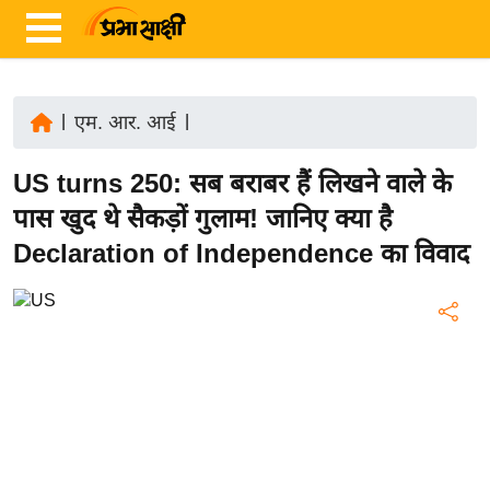
|
एम. आर. आई
|
ता
US turns 250: सब बराबर हैं लिखने वाले के
ज़ा
ख
पास खुद थे सैकड़ों गुलाम! जानिए क्या है
ब
Declaration of Independence का विवाद
र
रा
ष्ट्री
य
अं
त
र्रा
ष्ट्री