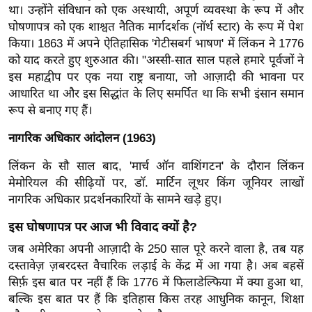
था। उन्होंने संविधान को एक अस्थायी, अपूर्ण व्यवस्था के रूप में और
रा
घोषणापत्र को एक शाश्वत नैतिक मार्गदर्शक (नॉर्थ स्टार) के रूप में पेश
शि
किया। 1863 में अपने ऐतिहासिक 'गेटीसबर्ग भाषण' में लिंकन ने 1776
फ
को याद करते हुए शुरुआत की। "अस्सी-सात साल पहले हमारे पूर्वजों ने
ल
इस महाद्वीप पर एक नया राष्ट्र बनाया, जो आज़ादी की भावना पर
वि
आधारित था और इस सिद्धांत के लिए समर्पित था कि सभी इंसान समान
शे
रूप से बनाए गए हैं।
ष
नागरिक अधिकार आंदोलन (1963)
वि
श्ले
लिंकन के सौ साल बाद, 'मार्च ऑन वाशिंगटन' के दौरान लिंकन
ष
मेमोरियल की सीढ़ियों पर, डॉ. मार्टिन लूथर किंग जूनियर लाखों
ण
नागरिक अधिकार प्रदर्शनकारियों के सामने खड़े हुए।
ट्रें
इस घोषणापत्र पर आज भी विवाद क्यों है?
डिं
जब अमेरिका अपनी आज़ादी के 250 साल पूरे करने वाला है, तब यह
ग
दस्तावेज़ ज़बरदस्त वैचारिक लड़ाई के केंद्र में आ गया है। अब बहसें
सिर्फ़ इस बात पर नहीं हैं कि 1776 में फिलाडेल्फिया में क्या हुआ था,
Q
बल्कि इस बात पर हैं कि इतिहास किस तरह आधुनिक कानून, शिक्षा
u