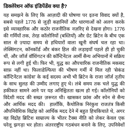
ख्सि
डिक्लेरेशन ऑफ इंडिपेंडेंस क्या है?
य
यह समझने के लिए कि आज़ादी की घोषणा पर इतना विवाद क्यों है,
त
सबसे पहले 1776 से जुड़ी कहानियों और धारणाओं को अलग करके
यं
इसे व्यावहारिक और कठोर राजनीतिक नज़रिए से देखना होगा। 1776
ग
की गर्मियों तक, तेरह कॉलोनियों (बस्तियों) और ग्रेट ब्रिटेन के बीच एक
इं
साल से ज़्यादा समय से हथियारों वाला खूनी संघर्ष चल रहा था।
डि
लेक्सिंगटन, कॉनकॉर्ड और बंकर हिल की लड़ाइयाँ पहले ही हो चुकी
या
थीं, और जॉर्ज वॉशिंगटन की कॉन्टिनेंटल आर्मी सैन्य अभियानों में सक्रिय
रूप से लगी हुई थी। फिर भी, युद्ध का औपचारिक राजनीतिक मकसद
सा
साफ़ नहीं था। फिलाडेल्फिया की भीषण गर्मी में मिल रही 'सेकंड
हि
कॉन्टिनेंटल कांग्रेस' के कई सदस्य अभी भी ब्रिटेन के राजा जॉर्ज तृतीय
त्य
के साथ सुलह की उम्मीद लगाए हुए थे। लंबे समय तक चले युद्ध की
ज
हकीकत सामने आने पर यह अनिश्चितता खत्म हो गई। कॉलोनियों को
ग
विदेशी मदद की सख्त ज़रूरत थी। खासकर फ्रांस और स्पेन से सैन्य
त
और आर्थिक मदद की। हालाँकि, कैथोलिक निरंकुश राजतंत्र किसी
ऑ
औपनिवेशिक विद्रोह को आर्थिक मदद देने में बहुत हिचकिचाते थे, अगर
टो
वह विद्रोह ब्रिटिश साम्राज्य के भीतर टैक्स नीति को लेकर केवल एक
घरेलू झगड़ा भर होता। अंतरराष्ट्रीय गठबंधन बनाने के लिए, उपनिवेशों
व