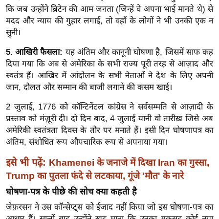
g
कि जब उन्होंने ब्रिटेन की आम जनता (जिन्हें वे अपना भाई मानते थे) से
N
मदद और न्याय की गुहार लगाई, तो वहाँ के लोगों ने भी उनकी एक न
e
सुनी।
w
5. आखिरी फैसला:
यह अंतिम और कानूनी घोषणा है, जिसमें साफ कह
s
दिया गया कि अब से अमेरिका के सभी राज्य पूरी तरह से आज़ाद और
ला
स्वतंत्र हैं। आखिर में आंदोलन के सभी नेताओं ने देश के लिए अपनी
इ
जान, दौलत और सम्मान की बाजी लगाने की कसम खाई।
फ
2 जुलाई, 1776 को कॉन्टिनेंटल कांग्रेस ने सर्वसम्मति से आज़ादी के
स्टा
प्रस्ताव को मंज़ूरी दी। दो दिन बाद, 4 जुलाई यानी वो तारीख़ जिसे अब
इ
अमेरिकी स्वतंत्रता दिवस के तौर पर मनाते हैं। इसी दिन घोषणापत्र का
ल
अंतिम, संशोधित रूप औपचारिक रूप से अपनाया गया।
टे
क्नॉ
इसे भी पढ़ें:
Khamenei के जनाजे में दिखा Iran का गुस्सा,
लॉ
Trump का पुतला फंदे से लटकाया, गूंजे 'मौत' के नारे
जी
घोषणा-पत्र के पीछे की सोच क्या कहती है
ब्यू
जेफ़रसन ने उस कॉन्सेप्ट्स को ईजाद नहीं किया जो इस घोषणा-पत्र का
टी
आधार हैं। सालों बाद उन्होंने खुद माना कि उनका मकसद कोई नया