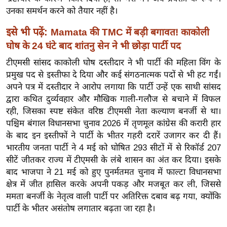
र्ल्ड
उनका समर्थन करने को तैयार नहीं है।
न्यू
इसे भी पढ़ें:
Mamata की TMC में बड़ी बगावत! काकोली
ज
घोष के 24 घंटे बाद शांतनु सेन ने भी छोड़ा पार्टी पद
ब्री
टीएमसी सांसद काकोली घोष दस्तीदार ने भी पार्टी की महिला विंग के
फ
प्रमुख पद से इस्तीफा दे दिया और कई संगठनात्मक पदों से भी हट गईं।
म
अपने पत्र में दस्तीदार ने आरोप लगाया कि पार्टी उन्हें एक साथी सांसद
नो
द्वारा कथित दुर्व्यवहार और मौखिक गाली-गलौज से बचाने में विफल
रं
रही, जिसका स्पष्ट संकेत वरिष्ठ टीएमसी नेता कल्याण बनर्जी से था।
ज
पश्चिम बंगाल विधानसभा चुनाव 2026 में तृणमूल कांग्रेस की करारी हार
न
के बाद इन इस्तीफों ने पार्टी के भीतर गहरी दरारें उजागर कर दी हैं।
ज
भारतीय जनता पार्टी ने 4 मई को घोषित 293 सीटों में से रिकॉर्ड 207
ग
सीटें जीतकर राज्य में टीएमसी के लंबे शासन का अंत कर दिया। इसके
त
बाद भाजपा ने 21 मई को हुए पुनर्मतमत चुनाव में फाल्टा विधानसभा
क्षेत्र में जीत हासिल करके अपनी पकड़ और मजबूत कर ली, जिससे
बॉ
ममता बनर्जी के नेतृत्व वाली पार्टी पर अतिरिक्त दबाव बढ़ गया, क्योंकि
ली
पार्टी के भीतर असंतोष लगातार बढ़ता जा रहा है।
वु