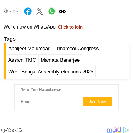
ड
हॉ
शेयर करें
ली
वु
We're now on WhatsApp.
Click to join.
ड
Tags
फि
Abhijeet Majumdar
Trinamool Congress
ल्म
स
Assam TMC
Mamata Banerjee
मी
West Bengal Assembly elections 2026
क्षा
B
r
e
a
k
i
n