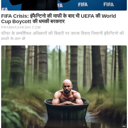
आ
र
.
आ
ई
.
चा
य
प
र
स
मी
क्षा
ध
र्म
ज्यो