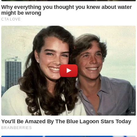
ति
ष
प्र
भु
म
हि
मा
/
ध
र्म
स्थ
ल
व्र
त
त्यो
हा
र