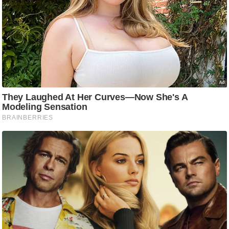
ट
ने
स
मं
त्रा
रि
ले
श
न
शि
प
रा
ज
नी
ति
वि
श्ले