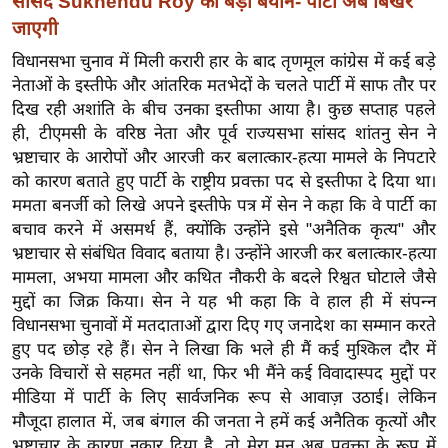
सांसद Sukhendu Roy का बड़ा बयान- पार्टी अब बिखर
ख्सि
जाएगी
य
त
विधानसभा चुनाव में मिली करारी हार के बाद तृणमूल कांग्रेस में कई बड़े
नेताओं के इस्तीफे और आंतरिक मतभेदों के चलते पार्टी में साफ तौर पर
यं
दिख रही अशांति के बीच उनका इस्तीफा आया है। कुछ सप्ताह पहले
ग
ही, टीएमसी के वरिष्ठ नेता और पूर्व राज्यसभा सांसद शांतनु सेन ने
इं
भ्रष्टाचार के आरोपों और आरजी कर बलात्कार-हत्या मामले के निपटारे
डि
को कारण बताते हुए पार्टी के राष्ट्रीय प्रवक्ता पद से इस्तीफा दे दिया था।
या
ममता बनर्जी को लिखे अपने इस्तीफे पत्र में सेन ने कहा कि वे पार्टी का
सा
बचाव करने में असमर्थ हैं, क्योंकि उन्होंने इसे "अनैतिक कृत्य" और
हि
भ्रष्टाचार से संबंधित विवाद बताया है। उन्होंने आरजी कर बलात्कार-हत्या
त्य
मामला, अभया मामला और कथित नौकरी के बदले रिश्वत घोटाले जैसे
मुद्दों का जिक्र किया। सेन ने यह भी कहा कि वे हाल ही में संपन्न
ज
विधानसभा चुनावों में मतदाताओं द्वारा दिए गए जनादेश का सम्मान करते
ग
हुए पद छोड़ रहे हैं। सेन ने लिखा कि भले ही मैं कई मुश्किल दौर में
त
उनके विचारों से सहमत नहीं था, फिर भी मैंने कई विवादास्पद मुद्दों पर
ऑ
मीडिया में पार्टी के लिए सार्वजनिक रूप से आवाज़ उठाई। लेकिन
टो
मौजूदा हालात में, जब बंगाल की जनता ने हमें कई अनैतिक कृत्यों और
व
भ्रष्टाचार के कारण नकार दिया है, तो मेरा मन अब प्रवक्ता के रूप में