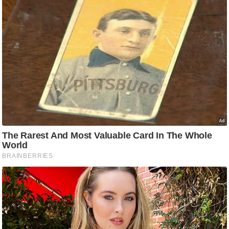
/
फै
श
न
घ
रे
लू
नु
स्खे
प
र्य
ट
न
स्थ
ल
फि