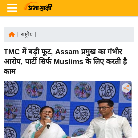
|
राष्ट्रीय
|
ता
TMC में बड़ी फूट, Assam प्रमुख का गंभीर
ज़ा
ख
आरोप, पार्टी सिर्फ Muslims के लिए करती है
ब
काम
र
रा
ष्ट्री
य
अं
त
र्रा
ष्ट्री