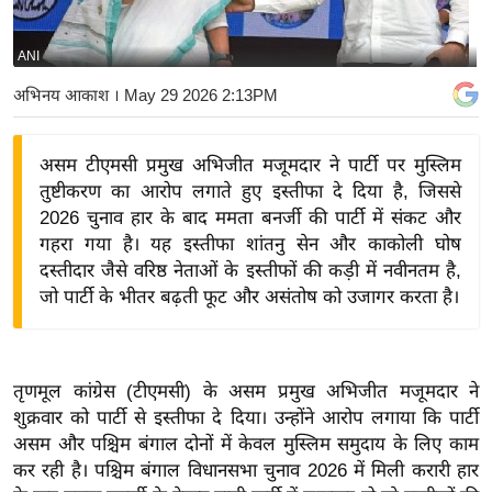
य
बि
ANI
ज़
अभिनय आकाश
। May 29 2026 2:13PM
ने
स
असम टीएमसी प्रमुख अभिजीत मजूमदार ने पार्टी पर मुस्लिम
उ
तुष्टीकरण का आरोप लगाते हुए इस्तीफा दे दिया है, जिससे
द्यो
2026 चुनाव हार के बाद ममता बनर्जी की पार्टी में संकट और
ग
गहरा गया है। यह इस्तीफा शांतनु सेन और काकोली घोष
ज
दस्तीदार जैसे वरिष्ठ नेताओं के इस्तीफों की कड़ी में नवीनतम है,
ग
जो पार्टी के भीतर बढ़ती फूट और असंतोष को उजागर करता है।
त
वि
शे
तृणमूल कांग्रेस (टीएमसी) के असम प्रमुख अभिजीत मजूमदार ने
ष
शुक्रवार को पार्टी से इस्तीफा दे दिया। उन्होंने आरोप लगाया कि पार्टी
ज्ञ
असम और पश्चिम बंगाल दोनों में केवल मुस्लिम समुदाय के लिए काम
रा
कर रही है। पश्चिम बंगाल विधानसभा चुनाव 2026 में मिली करारी हार