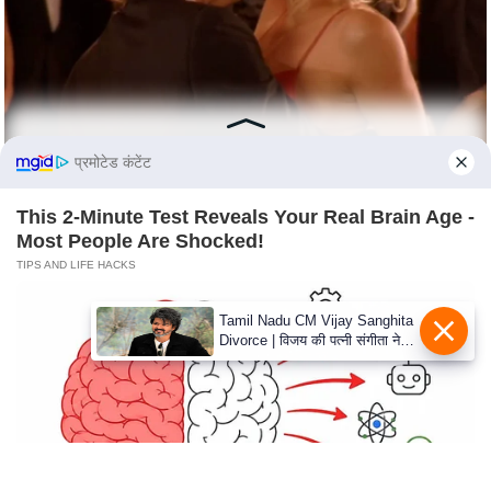
s
a
l
C
o
d
प्रमोटेड कंटेंट
e
O
This 2-Minute Test Reveals Your Real Brain Age -
f
Most People Are Shocked!
E
TIPS AND LIFE HACKS
t
h
Tamil Nadu CM Vijay Sanghita
Divorce | विजय की पत्नी संगीता ने
i
वापस ली तलाक की अर्जी, कोर्ट ने
c
मामले को किया निपटाया
s
R
S