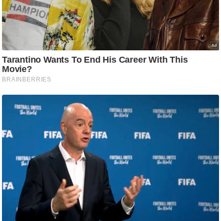
ष
ण
स
म
सा
म
यि
क
मा
तृ
भू
मि
स्तं
भ
ए
म
.