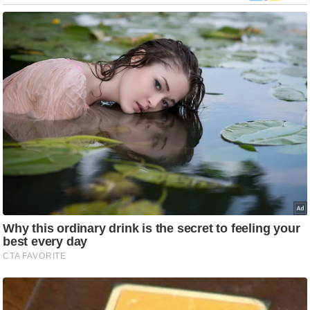
g
N
e
w
s
ला
इ
फ
स्टा
इ
ल
टे
क्नॉ
लॉ
जी
ब्यू
टी