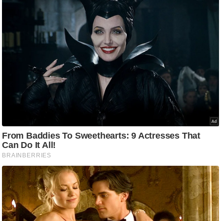
ट
ने
स
मं
त्रा
रि
ले
श
न
शि
प
रा
ज
नी
ति
वि
श्ले