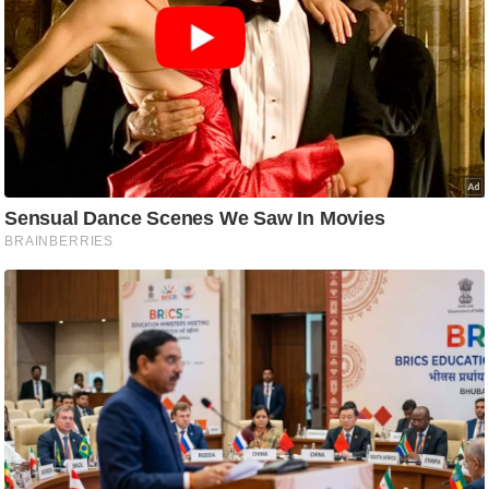
ष
ण
स
म
सा
म
यि
क
मा
तृ
भू
मि
स्तं
भ
ए
म
.