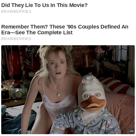
ड
हॉ
ली
वु
ड
फि
ल्म
स
मी
क्षा
B
r
e
a
k
i
n