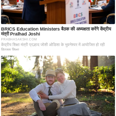
आ
र
.
आ
ई
.
चा
य
प
र
स
मी
क्षा
ध
र्म
ज्यो