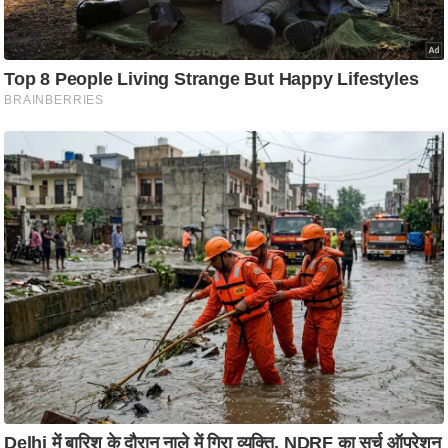
ति
ष
प्र
भु
म
हि
मा
/
ध
र्म
स्थ
ल
व्र
त
त्यो
हा
र