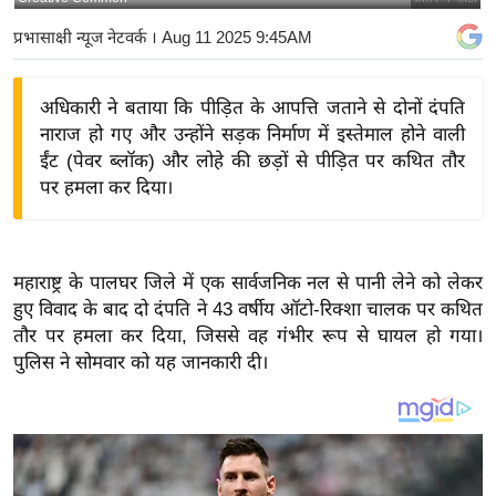
य
प्रभासाक्षी न्यूज नेटवर्क
। Aug 11 2025 9:45AM
बि
ज़
अधिकारी ने बताया कि पीड़ित के आपत्ति जताने से दोनों दंपति
ने
नाराज हो गए और उन्होंने सड़क निर्माण में इस्तेमाल होने वाली
स
ईंट (पेवर ब्लॉक) और लोहे की छड़ों से पीड़ित पर कथित तौर
उ
पर हमला कर दिया।
द्यो
ग
ज
महाराष्ट्र के पालघर जिले में एक सार्वजनिक नल से पानी लेने को लेकर
ग
हुए विवाद के बाद दो दंपति ने 43 वर्षीय ऑटो-रिक्शा चालक पर कथित
त
तौर पर हमला कर दिया, जिससे वह गंभीर रूप से घायल हो गया।
वि
पुलिस ने सोमवार को यह जानकारी दी।
शे
ष
ज्ञ
रा