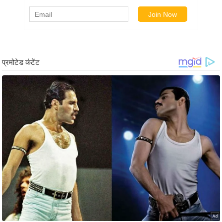
र्ल्ड
न्यू
ज
ब्री
फ
म
नो
रं
ज
न
ज
ग
त
बॉ
ली
वु