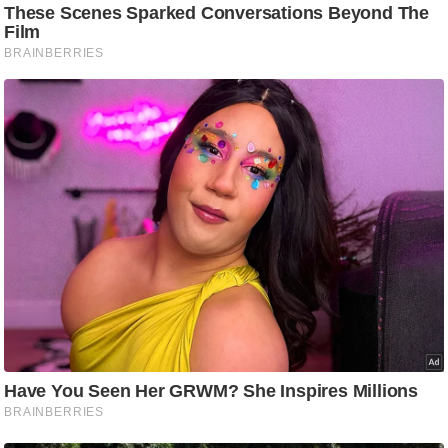
g
N
e
w
s
ला
इ
फ
स्टा
इ
ल
टे
क्नॉ
लॉ
जी
ब्यू
टी