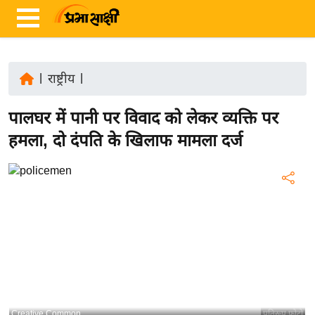
|
राष्ट्रीय
|
ता
पालघर में पानी पर विवाद को लेकर व्यक्ति पर
ज़ा
ख
हमला, दो दंपति के खिलाफ मामला दर्ज
ब
र
रा
ष्ट्री
य
अं
त
र्रा
ष्ट्री
Creative Common
प्रतिरूप फोटो