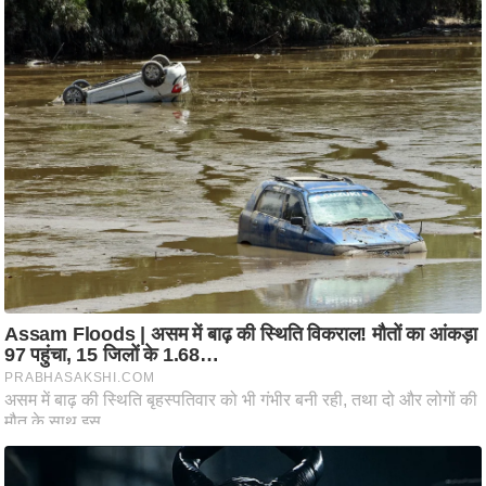
/
फै
श
न
घ
रे
लू
नु
स्खे
प
र्य
ट
न
स्थ
ल
फि