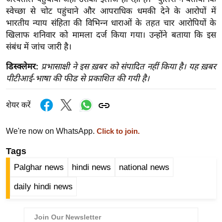
ख्सि
स्वेच्छा से चोट पहुंचाने और आपराधिक धमकी देने के आरोपों में
य
भारतीय न्याय संहिता की विभिन्न धाराओं के तहत चार आरोपियों के
त
खिलाफ शनिवार को मामला दर्ज किया गया। उन्होंने बताया कि इस
यं
संबंध में जांच जारी है।
ग
डिस्क्लेमर:
प्रभासाक्षी ने इस ख़बर को संपादित नहीं किया है। यह ख़बर
इं
पीटीआई-भाषा की फीड से प्रकाशित की गयी है।
डि
या
शेयर करें
सा
हि
We're now on WhatsApp.
Click to join.
त्य
ज
Tags
ग
Palghar news
hindi news
national news
त
daily hindi news
ऑ
टो
व