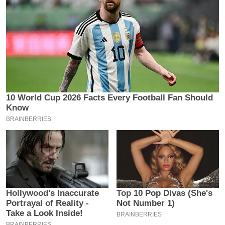
य
ब
ज
ट
खे
ल
क्रि
के
ट
I
P
L
2
0
2
6
क्रा