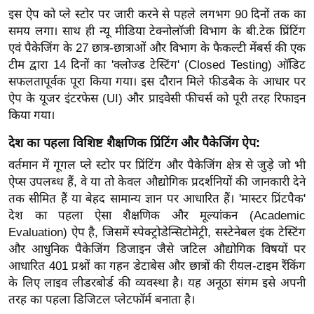
र्ल्ड
इस ऐप को प्ले स्टोर पर जारी करने से पहले लगभग 90 दिनों तक का
समय लगा। साथ ही न्यू मीडिया टेक्नोलॉजी विभाग के बी.टेक प्रिंटिंग
न्यू
एवं पैकेजिंग के 27 छात्र-छात्राओं और विभाग के फैकल्टी मेंबर्स की एक
ज
टीम द्वारा 14 दिनों का 'क्लोज्ड टेस्टिंग' (Closed Testing) ऑडिट
ब्री
सफलतापूर्वक पूरा किया गया। इस दौरान मिले फीडबैक के आधार पर
फ
ऐप के यूजर इंटरफेस (UI) और प्राइवेसी फीचर्स को पूरी तरह रिफाइन
म
किया गया।
नो
देश का पहला विशिष्ट शैक्षणिक प्रिंटिंग और पैकेजिंग ऐप:
रं
ज
वर्तमान में गूगल प्ले स्टोर पर प्रिंटिंग और पैकेजिंग क्षेत्र से जुड़े जो भी
ऐप्स उपलब्ध हैं, वे या तो केवल औद्योगिक प्रदर्शनियों की जानकारी देने
न
तक सीमित हैं या बेहद सामान्य ज्ञान पर आधारित हैं। 'मास्टर प्रिंटपैक'
ज
देश का पहला ऐसा शैक्षणिक और मूल्यांकन (Academic
ग
Evaluation) ऐप है, जिसमें स्पेक्ट्रोडेन्सिटोमेट्री, सस्टेनेबल इंक टेस्टिंग
त
और आधुनिक पैकेजिंग डिजाइन जैसे जटिल औद्योगिक विषयों पर
बॉ
आधारित 401 प्रश्नों का गहन डेटाबेस और छात्रों की रीयल-टाइम रैंकिंग
ली
के लिए लाइव लीडरबोर्ड की व्यवस्था है। यह अनूठा संगम इसे अपनी
वु
तरह का पहला डिजिटल प्लेटफॉर्म बनाता है।