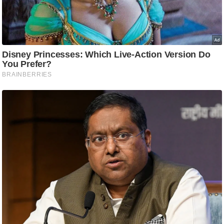
ष
ण
स
म
सा
म
यि
क
मा
तृ
भू
मि
स्तं
भ
ए
म
.