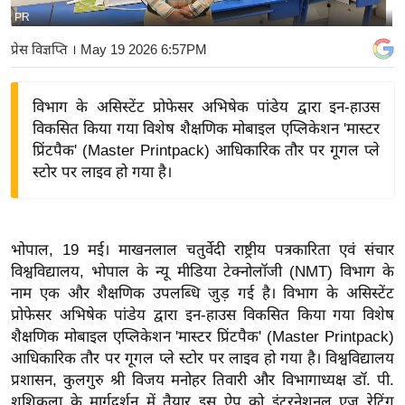
PR
य
बि
प्रेस विज्ञप्ति
। May 19 2026 6:57PM
ज़
ने
विभाग के असिस्टेंट प्रोफेसर अभिषेक पांडेय द्वारा इन-हाउस
स
विकसित किया गया विशेष शैक्षणिक मोबाइल एप्लिकेशन 'मास्टर
उ
प्रिंटपैक' (Master Printpack) आधिकारिक तौर पर गूगल प्ले
द्यो
स्टोर पर लाइव हो गया है।
ग
ज
ग
भोपाल, 19 मई। माखनलाल चतुर्वेदी राष्ट्रीय पत्रकारिता एवं संचार
त
विश्वविद्यालय, भोपाल के न्यू मीडिया टेक्नोलॉजी (NMT) विभाग के
वि
नाम एक और शैक्षणिक उपलब्धि जुड़ गई है। विभाग के असिस्टेंट
प्रोफेसर अभिषेक पांडेय द्वारा इन-हाउस विकसित किया गया विशेष
शे
शैक्षणिक मोबाइल एप्लिकेशन 'मास्टर प्रिंटपैक' (Master Printpack)
ष
आधिकारिक तौर पर गूगल प्ले स्टोर पर लाइव हो गया है। विश्वविद्यालय
ज्ञ
प्रशासन, कुलगुरु श्री विजय मनोहर तिवारी और विभागाध्यक्ष डॉ. पी.
रा
शशिकला के मार्गदर्शन में तैयार इस ऐप को इंटरनेशनल एज रेटिंग