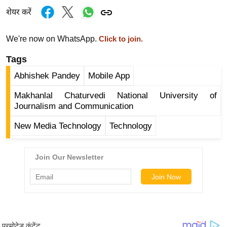
ड
शेयर करें
हॉ
ली
We're now on WhatsApp.
Click to join.
वु
ड
Tags
फि
Abhishek Pandey
Mobile App
ल्म
Makhanlal Chaturvedi National University of
स
Journalism and Communication
मी
क्षा
New Media Technology
Technology
B
r
e
a
k
i
n