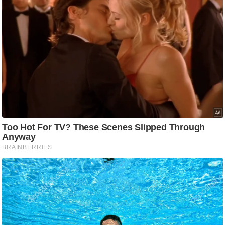
/
फै
श
न
घ
रे
लू
नु
स्खे
प
र्य
ट
न
स्थ
ल
फि