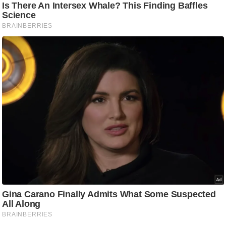
ति
ष
प्र
भु
म
हि
मा
/
ध
र्म
स्थ
ल
व्र
त
त्यो
हा
र