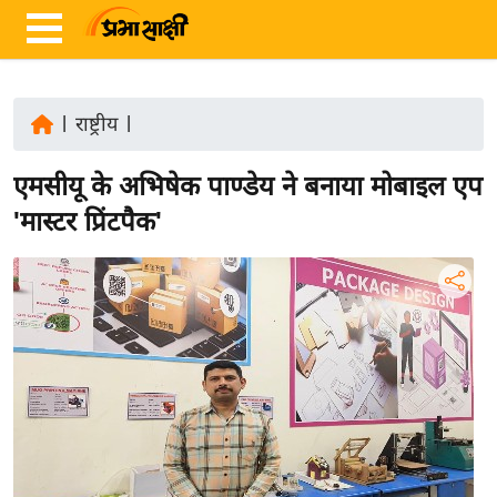
|
राष्ट्रीय
|
ता
एमसीयू के अभिषेक पाण्डेय ने बनाया मोबाइल एप
ज़ा
ख
'मास्टर प्रिंटपैक'
ब
र
रा
ष्ट्री
य
अं
त
र्रा
ष्ट्री