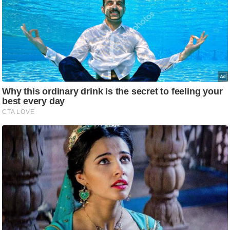
ट
ने
स
मं
त्रा
रि
ले
श
न
शि
प
रा
ज
नी
ति
वि
श्ले