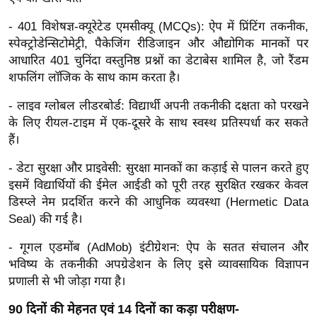
ख्सि
य
- 401 विशेषज्ञ-क्यूरेटेड एमसीक्यू (MCQs): ऐप में प्रिंटिंग तकनीक,
त
स्पेक्ट्रोडेन्सिटोमेट्री, पैकेजिंग रीडिजाइन और औद्योगिक मानकों पर
आधारित 401 चुनिंदा वस्तुनिष्ठ प्रश्नों का डेटाबेस शामिल है, जो रैंडम
यं
शफलिंग लॉजिक के साथ काम करता है।
ग
इं
- लाइव ग्लोबल लीडरबोर्ड: विद्यार्थी अपनी तकनीकी दक्षता को परखने
डि
के लिए रीयल-टाइम में एक-दूसरे के साथ स्वस्थ प्रतिस्पर्धा कर सकते
या
हैं।
सा
- डेटा सुरक्षा और प्राइवेसी: सुरक्षा मानकों का कड़ाई से पालन करते हुए
हि
इसमें विद्यार्थियों की ईमेल आईडी को पूरी तरह सुरक्षित रखकर केवल
त्य
डिस्प्ले नेम प्रदर्शित करने की आधुनिक व्यवस्था (Hermetic Data
ज
Seal) की गई है।
ग
- गूगल एडमोंब (AdMob) इंटीग्रेशन: ऐप के सतत संचालन और
त
भविष्य के तकनीकी अपग्रेडेशन के लिए इसे व्यावसायिक विज्ञापन
ऑ
प्रणाली से भी जोड़ा गया है।
टो
90 दिनों की मेहनत एवं 14 दिनों का कड़ा परीक्षण-
व