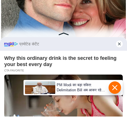
s
a
l
C
o
d
प्रमोटेड कंटेंट
e
O
Why this ordinary drink is the secret to feeling
f
your best every day
E
CTA FAVORITE
t
h
PM Modi का बड़ा संकेत:
i
Delimitation Bill अब आकर रहेगा!
NDA के पास पूरा संख्या बल
c
s
R
S