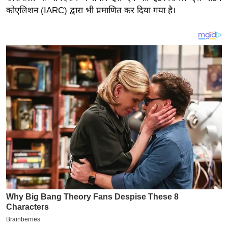
य
कोएलिशन (IARC) द्वारा भी प्रमाणित कर दिया गया है।
ब
ज
ट
खे
ल
क्रि
के
ट
I
P
L
2
0
2
6
क्रा