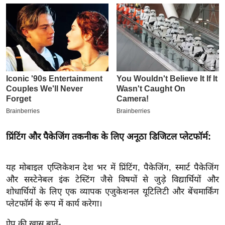
इ
म
ई
-
पे
प
र
मि
सा
ल
प्रिंटिंग और पैकेजिंग तकनीक के लिए अनूठा डिजिटल प्लेटफॉर्म:
बे
यह मोबाइल एप्लिकेशन देश भर में प्रिंटिंग, पैकेजिंग, स्मार्ट पैकेजिंग
मि
और सस्टेनेबल इंक टेस्टिंग जैसे विषयों से जुड़े विद्यार्थियों और
सा
शोधार्थियों के लिए एक व्यापक एजुकेशनल यूटिलिटी और बेंचमार्किंग
ल
प्लेटफॉर्म के रूप में कार्य करेगा।
श
ऐप की खास बातें-