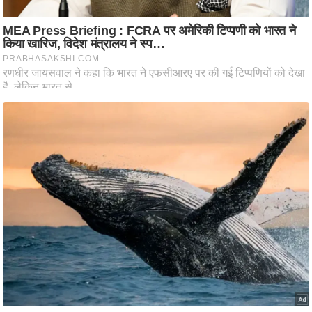
आ
र
.
आ
ई
.
चा
य
प
र
स
मी
क्षा
ध
र्म
ज्यो