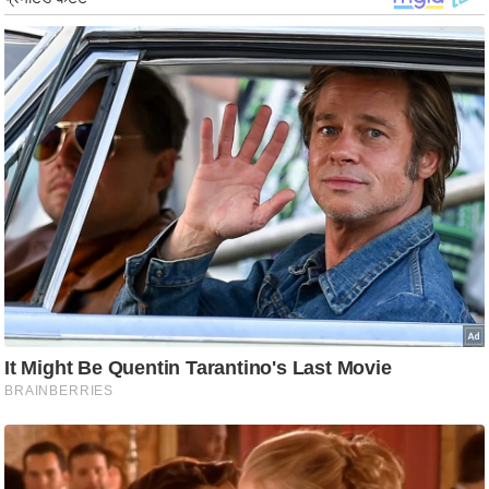
g
N
e
w
s
ला
इ
फ
स्टा
इ
ल
टे
क्नॉ
लॉ
जी
ब्यू
टी