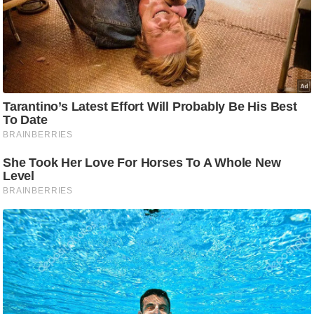
ट
ने
स
मं
त्रा
रि
ले
श
न
शि
प
रा
ज
नी
ति
वि
श्ले