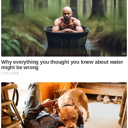
/
फै
श
न
घ
रे
लू
नु
स्खे
प
र्य
ट
न
स्थ
ल
फि