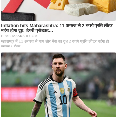
आ
र
.
आ
ई
.
चा
य
प
र
स
मी
क्षा
ध
र्म
ज्यो