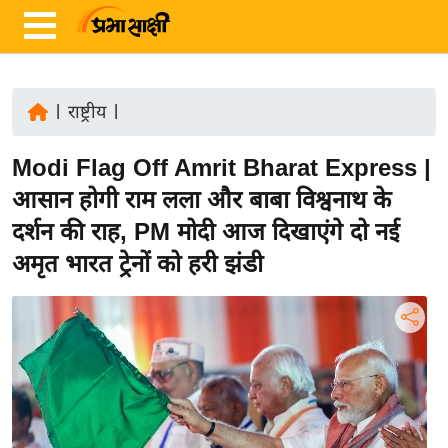
|
राष्ट्रीय
|
ता
Modi Flag Off Amrit Bharat Express |
ज़ा
ख
आसान होगी राम लला और बाबा विश्वनाथ के
ब
दर्शन की राह, PM मोदी आज दिखाएंगे दो नई
र
अमृत भारत ट्रेनों को हरी झंडी
रा
ष्ट्री
य
अं
त
र्रा
ष्ट्री