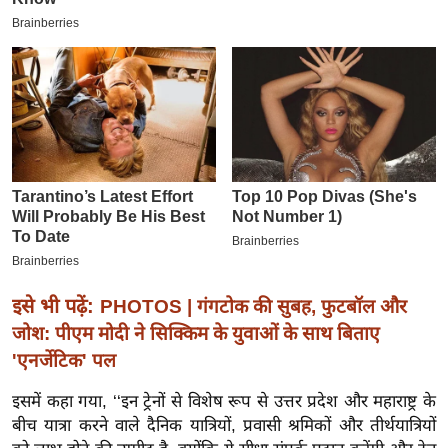
इ
म
ई
-
पे
प
र
मि
सा
ल
इसे भी पढ़ें:
PHOTOS | गंगटोक की सुबह, फुटबॉल और
बे
जोश: पीएम मोदी ने सिक्किम के युवाओं के साथ बिताए
मि
'एनर्जेटिक' पल
सा
ल
इसमें कहा गया, ‘‘इन ट्रेनों से विशेष रूप से उत्तर प्रदेश और महाराष्ट्र के
बीच यात्रा करने वाले दैनिक यात्रियों, प्रवासी श्रमिकों और तीर्थयात्रियों
श