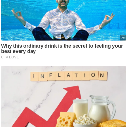
ष
ण
स
म
सा
म
यि
क
मा
तृ
भू
मि
स्तं
भ
ए
म
.