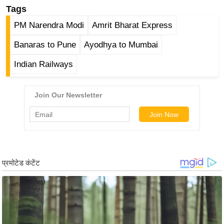
g
Tags
N
PM Narendra Modi
Amrit Bharat Express
e
w
Banaras to Pune
Ayodhya to Mumbai
s
Indian Railways
ला
इ
फ
स्टा
इ
ल
टे
क्नॉ
लॉ
जी
ब्यू
टी