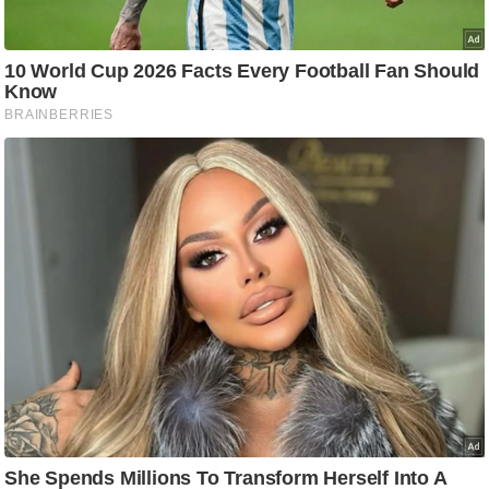
ति
ष
प्र
भु
म
हि
मा
/
ध
र्म
स्थ
ल
व्र
त
त्यो
हा
र