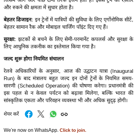
ड
जिसमें आगे और पीछे दोनों तरफ इंजन होते हैं। इससे ट्रेन की रफ़्तार
और रुकने की क्षमता में सुधार होता है।
हॉ
ली
बेहतर डिजाइन:
इन ट्रेनों में यात्रियों की सुविधा के लिए एर्गोनोमिक सीटें,
वु
बेहतर सामान रैक और मोबाइल चार्जिंग पॉइंट दिए गए हैं।
ड
सुरक्षा:
झटकों से बचने के लिए सेमी-परमानेंट कपलर्स और सुरक्षा के
फि
लिए आधुनिक तकनीक का इस्तेमाल किया गया है।
ल्म
स
जल्द शुरू होगा नियमित संचालन
मी
रेलवे अधिकारियों के अनुसार, आज की उद्घाटन यात्रा (Inaugural
क्षा
Run) के बाद मंत्रालय बहुत जल्द इन दोनों ट्रेनों के नियमित समय-
B
सारणी (Scheduled Operation) की घोषणा करेगा। प्रधानमंत्री की
r
इस पहल से न केवल पर्यटन को बढ़ावा मिलेगा, बल्कि भारत की
e
सांस्कृतिक एकता और परिवहन व्यवस्था भी और अधिक सुदृढ़ होगी।
a
शेयर करें
k
i
We're now on WhatsApp.
Click to join.
n