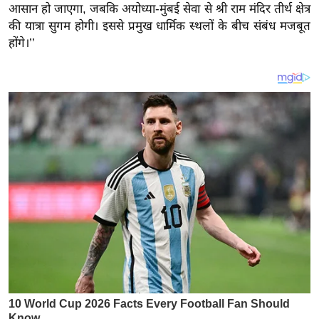
य
आसान हो जाएगा, जबकि अयोध्या-मुंबई सेवा से श्री राम मंदिर तीर्थ क्षेत्र
ब
की यात्रा सुगम होगी। इससे प्रमुख धार्मिक स्थलों के बीच संबंध मजबूत
होंगे।’’
ज
ट
खे
ल
क्रि
के
ट
I
P
L
2
0
2
6
क्रा