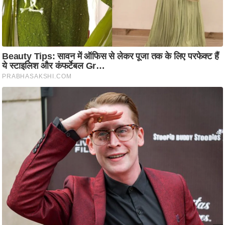
आ
र
.
आ
ई
.
चा
य
प
र
स
मी
क्षा
ध
र्म
ज्यो