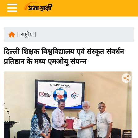
|
राष्ट्रीय
|
ता
दिल्ली शिक्षक विश्वविद्यालय एवं संस्कृत संवर्धन
ज़ा
ख
प्रतिष्ठान के मध्य एमओयू संपन्न
ब
र
रा
ष्ट्री
य
अं
त
र्रा
ष्ट्री