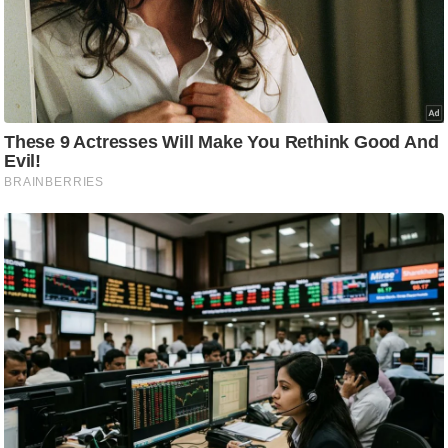
g
N
e
w
s
ला
इ
फ
स्टा
इ
ल
टे
क्नॉ
लॉ
जी
ब्यू
टी