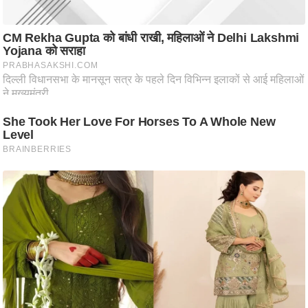
ष
ण
स
म
सा
म
यि
क
मा
तृ
भू
मि
स्तं
भ
ए
म
.