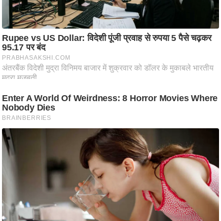
/
फै
श
न
घ
रे
लू
नु
स्खे
प
र्य
ट
न
स्थ
ल
फि