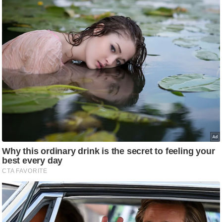
र्ल्ड
न्यू
ज
ब्री
फ
म
नो
रं
ज
न
ज
ग
त
बॉ
ली
वु