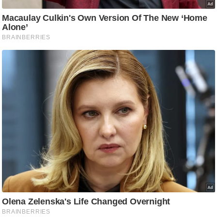
ति
ष
प्र
भु
म
हि
मा
/
ध
र्म
स्थ
ल
व्र
त
त्यो
हा
र