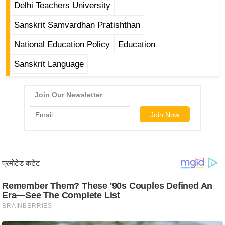
ख्सि
Delhi Teachers University
य
Sanskrit Samvardhan Pratishthan
त
National Education Policy
Education
यं
ग
Sanskrit Language
इं
डि
या
सा
हि
त्य
ज
ग
त
ऑ
टो
व