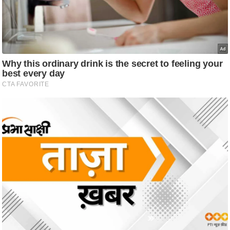
ट
ने
स
मं
त्रा
रि
ले
श
न
शि
प
रा
ज
नी
ति
वि
श्ले