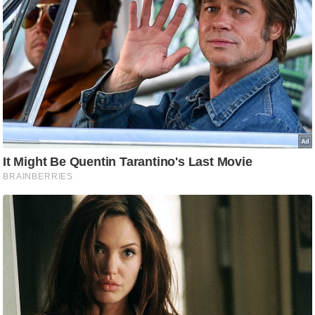
ड
हॉ
ली
वु
ड
फि
ल्म
स
मी
क्षा
B
r
e
a
k
i
n