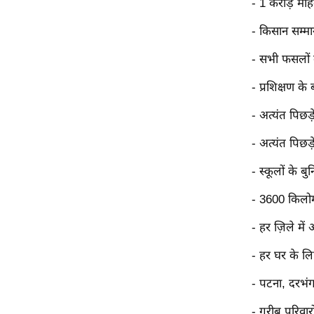
- 1 करोड़ महि
ऑडियो
- किसान सम्म
इंफ़ोग्राफ़िक
राज्यों से
- सभी फसलों 
शहरों से
- प्रशिक्षण क
वेब स्टोरी
- अत्यंत पिछड
कार्टून
- अत्यंत पिछड
Short
Videos
- स्कूलों के ब
iOS App
- 3600 किलोम
About us
- हर ज़िले में
Contact Editor
Advertise
- हर घर के लि
Privacy Policy
- पटना, दरभंगा
Grievance
- गरीब परिवारो
Redressal