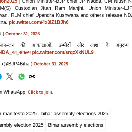
| Union Minister-BJP chief JP Nadda, CM Nitish K
tion2025
AM(S) Custodian Jitan Ram Manjhi, Union Minister-LJ
wan, RLM chief Upendra Kushwaha and others release NDA
atna.
pic.twitter.com/4x3iZ1BJh6
NI)
October 31, 2025
जन-जन की आकांक्षाओं, उम्मीदों और आशा के अनुरू
NDA_का_संकल्प
pic.twitter.com/srqzXkNUL9
r (@BJP4Bihar)
October 31, 2025
on WhatsApp.
Click to join.
r manifesto 2025
bihar assembly elections 2025
embly election 2025
Bihar assembly elections