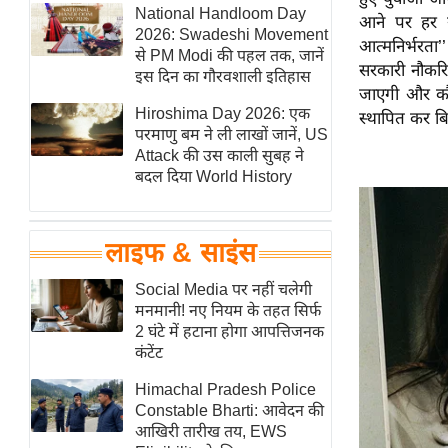
हॉलीवुड
National Handloom Day
आने पर हर य
2026: Swadeshi Movement
फिल्म समीक्षा
आत्मनिर्भरता’
से PM Modi की पहल तक, जानें
सरकारी नौकर
Breaking
इस दिन का गौरवशाली इतिहास
जाएगी और कौश
News
Hiroshima Day 2026: एक
स्थापित कर बि
लाइफस्टाइल
परमाणु बम ने ली लाखों जानें, US
Attack की उस काली सुबह ने
टेक्नॉलॉजी
बदल दिया World History
ब्यूटी/फैशन
घरेलू नुस्खे
लाइफ & साइंस
पर्यटन स्थल
फिटनेस मंत्रा
Social Media पर नहीं चलेगी
मनमानी! नए नियम के तहत सिर्फ
रिलेशनशिप
2 घंटे में हटाना होगा आपत्तिजनक
राजनीति
कंटेंट
विश्लेषण
Himachal Pradesh Police
समसामयिक
Constable Bharti: आवेदन की
आखिरी तारीख तय, EWS
मातृभूमि