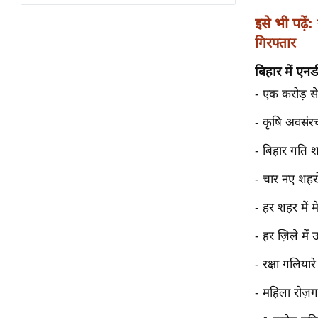
विश्लेषण
इसे भी पढ़ें:
ट्रेंडिंग
गिरफ्तार
Q
बिहार में एनड
u
- एक करोड़ से 
i
c
- कृषि अवसंरच
k
- बिहार गति श
L
i
- चार नए शहरों म
n
k
- हर शहर में म
s
- हर ज़िले में
विधानसभा
- रक्षा गलियार
चुनाव
फोटो
- महिला रोज़
वीडियो