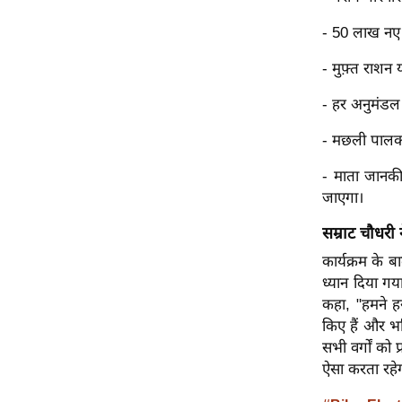
Code Of Ethics
- 50 लाख नए
RSS
- मुफ़्त राशन
Our Team
- हर अनुमंडल 
Expert Panel
Loksabhachunav
- मछली पालकों
Android App
- माता जानकी
जाएगा।
सम्राट चौधरी न
कार्यक्रम के बा
ध्यान दिया ग
कहा, "हमने हर
किए हैं और भव
सभी वर्गों को 
ऐसा करता रहे