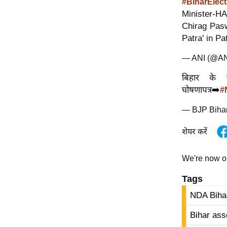
#BiharElec
Minister-H
Chirag Pas
Patra' in P
— ANI (@A
बिहार के 
घोषणापत्र➡️
#
— BJP Biha
शेयर करें
We're now 
Tags
NDA Biha
Bihar ass