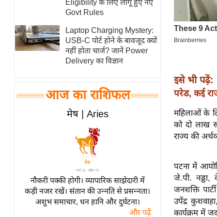
Eligibility के लिए लागू हुए नए
स्तंभ
Govt Rules
एम.
Laptop Charging Mystery:
आर.
USB-C पोर्ट होने के बावजूद क्यों
नहीं होता चार्ज? जानें Power
आई.
Delivery का विज्ञान
चाय पर
इसे भी पढ़ें:
समीक्षा
आज का राशिफल
परेड, कई रा
धर्म
ज्योतिष
महिलाओं के ल
मेष | Aries
को दो लाख र
प्रभु
राज्य की अर्थव
महिमा/
धर्मस्थल
व्रत
पटना में आयोजि
जे.पी. नड्डा, 
त्योहार
नौकरी पक्की होगी। व्यापारिक साझेदारी में
जनशक्ति पार्ट
कड़ी नजर रखें। संतान की उन्नति से प्रसन्नता।
राशिफल
उपेंद्र कुशवा
अशुभ समाचार, धन हानि और दुर्घटना।
विशेष
कार्यक्रम में 
और पढ़ें