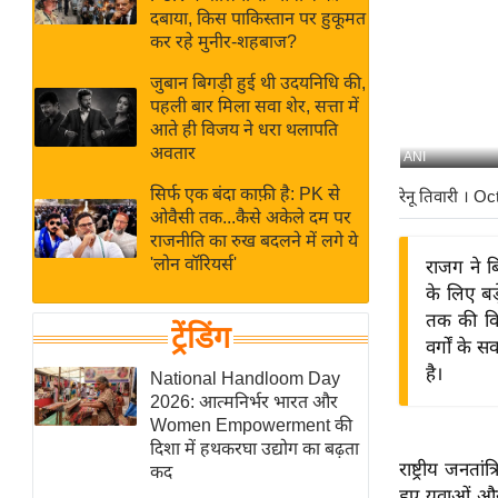
बजट
Hindi
दबाया, किस पाकिस्तान पर हुकूमत
खेल
News
कर रहे मुनीर-शहबाज?
क्रिकेट
जुबान बिगड़ी हुई थी उदयनिधि की,
Hindi
IPL
पहली बार मिला सवा शेर, सत्ता में
आते ही विजय ने धरा थलापति
Videos
2026
अवतार
ANI
क्राइम
सिर्फ एक बंदा काफ़ी है: PK से
रेनू तिवारी
। Oc
ई-पेपर
ओवैसी तक...कैसे अकेले दम पर
मिसाल बेमिसाल
राजनीति का रुख बदलने में लगे ये
'लोन वॉरियर्स'
राजग ने ब
शख्सियत
के लिए बड
यंग इंडिया
तक की वित
ट्रेंडिंग
साहित्य जगत
वर्गों के 
है।
ऑटो वर्ल्ड
National Handloom Day
2026: आत्मनिर्भर भारत और
न्यूज ब्रीफ
Women Empowerment की
मनोरंजन जगत
दिशा में हथकरघा उद्योग का बढ़ता
राष्ट्रीय जनत
कद
बॉलीवुड
हुए युवाओं और