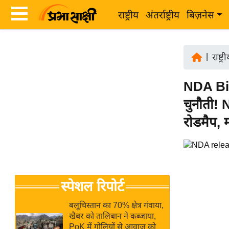
राष्ट्रीय
अंतर्राष्ट्रीय
बिज़नेस
Latest
ता
News
|
राष्ट्र
ज़ा
in
ख
NDA Bih
Hindi
ब
चुनौती! 
र
Hindi
रोडमैप, 
राष्ट्रीय
News
अंतर्राष्ट्रीय
Live
बिज़नेस
उद्योग
Breaking
स्पेशल रिपोर्ट
जगत
News in
विशेषज्ञ
Hindi
बलूचिस्तान का 70% क्षेत्र गंवाया,
राय
खैबर को तालिबान ने कब्जाया,
PoK में गोलियों से आवाज को