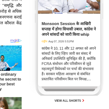
‘‘समृद्धि और
 करोड़ से अधिक
 जनगणना कराई
ल कौशल केंद्र
Monsoon Session के आखिरी
सप्ताह में होगा सियासी उबाल, कांग्रेस ने
अपने सांसदों को जारी किया whip
राष्ट्रीय
Aug 07, 2026 5:51PM
कांग्रेस ने 10, 11 और 12 अगस्त को अपने
सांसदों के लिए व्हिप जारी कर संसद में
अनिवार्य उपस्थिति सुनिश्चित की है, क्योंकि
FCRA संशोधन और परिसीमन से जुड़े
महत्वपूर्ण विधेयकों पर चर्चा की संभावना
है। सरकार महिला आरक्षण से संबंधित
प्रस्तावित परिसीमन बिल पर विपक्ष,
खासकर राहुल गांधी और 'इंडिया' गठबंधन
का समर्थन जुटाने की कोशिश कर रही है,
जिससे आगामी संसदीय सत्र में अहम
राजनीतिक टकराव अपेक्षित है।
VIEW ALL SHORTS