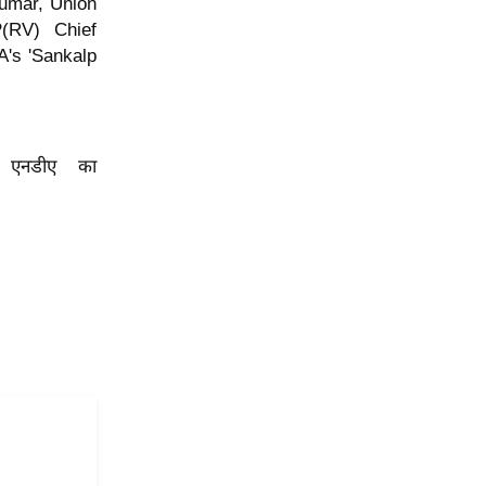
umar, Union
P(RV) Chief
's 'Sankalp
प एनडीए का