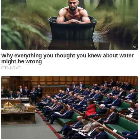
आ
र
.
आ
ई
.
चा
य
प
र
स
मी
क्षा
ध
र्म
ज्यो