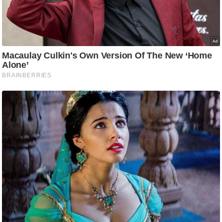
ड
हॉ
ली
वु
ड
फि
ल्म
स
मी
क्षा
B
r
e
a
k
i
n