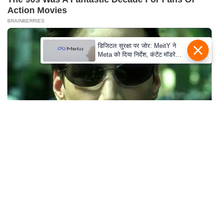
c
Action Movies
y
BRAINBERRIES
G
r
डिजिटल सुरक्षा पर जोर: MeitY ने
i
Meta को दिया निर्देश, कंटेंट मॉडरेशन
मजबूत करे
e
v
a
n
c
e
R
e
10 Epic Failures That Were Completely
d
Preventable — Find Out
r
BRAINBERRIES
e
s