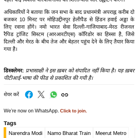
ख्सि
य
अधिकारियों ने बताया कि जन सभा के बाद प्रधानमंत्री अपराह्न करीब दो
त
बजकर 10 मिनट पर मोहिउद्दीनपुर हेलीपैड से हिंडन हवाई अड्डा के
लिए रवाना होंगे। नमो भारत सेवा दिल्ली-गाजियाबाद-मेरठ रीजनल
यं
रैपिड ट्रांजिट सिस्टम (आरआरटीएस) कॉरिडोर का हिस्सा है, जिसे
ग
दिल्ली और मेरठ के बीच तेज और बेहतर पहुंच देने के लिए तैयार किया
इं
गया है।
डि
या
सा
डिस्क्लेमर:
प्रभासाक्षी ने इस ख़बर को संपादित नहीं किया है। यह ख़बर
हि
पीटीआई-भाषा की फीड से प्रकाशित की गयी है।
त्य
ज
शेयर करें
ग
त
We're now on WhatsApp.
Click to join.
ऑ
Tags
टो
Narendra Modi
Namo Bharat Train
Meerut Metro
व