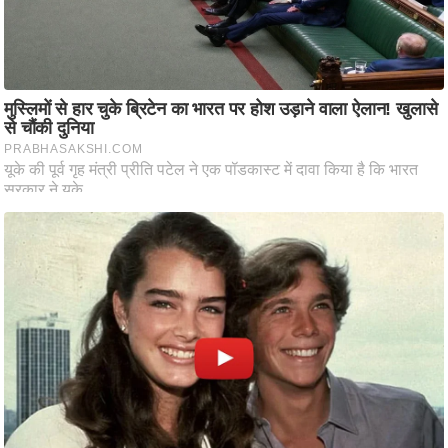
ति
ष
प्र
भु
म
हि
मा
/
ध
र्म
स्थ
ल
व्र
त
त्यो
हा
र