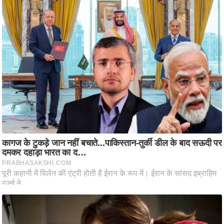
ट
ने
स
मं
त्रा
रि
ले
श
न
शि
प
रा
ज
नी
ति
वि
श्ले