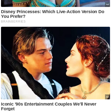
g
N
e
w
s
ला
इ
फ
स्टा
इ
ल
टे
क्नॉ
लॉ
जी
ब्यू
टी