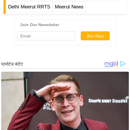
र्ल्ड
Delhi Meerut RRTS
Meerut News
न्यू
ज
ब्री
फ
म
नो
रं
ज
न
ज
ग
त
बॉ
ली
वु