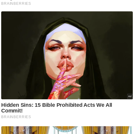
/
फै
श
न
घ
रे
लू
नु
स्खे
प
र्य
ट
न
स्थ
ल
फि