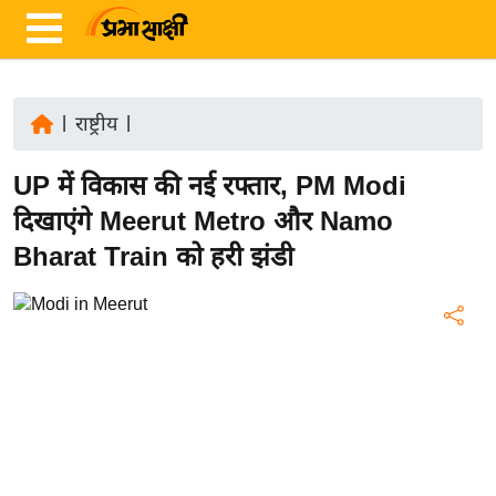
|
राष्ट्रीय
|
ता
UP में विकास की नई रफ्तार, PM Modi
ज़ा
ख
दिखाएंगे Meerut Metro और Namo
ब
Bharat Train को हरी झंडी
र
रा
ष्ट्री
य
अं
त
र्रा
ष्ट्री