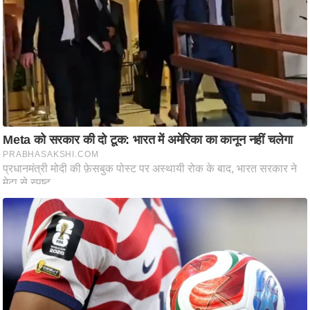
ष
ण
स
म
सा
म
यि
क
मा
तृ
भू
मि
स्तं
भ
ए
म
.