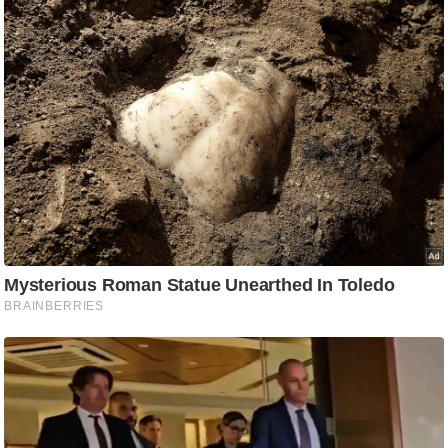
ट
ने
स
मं
त्रा
रि
ले
श
न
शि
प
रा
ज
नी
ति
वि
श्ले