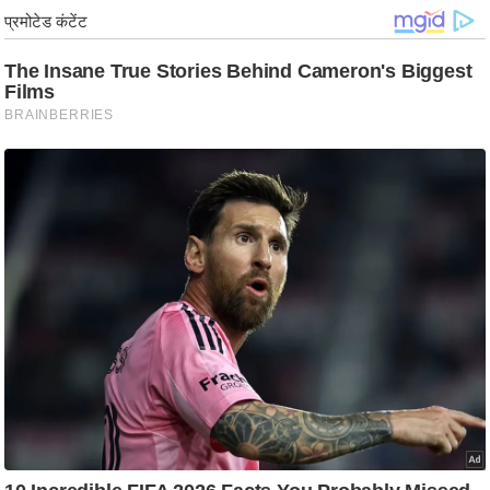
g
N
e
w
s
ला
इ
फ
स्टा
इ
ल
टे
क्नॉ
लॉ
जी
ब्यू
टी