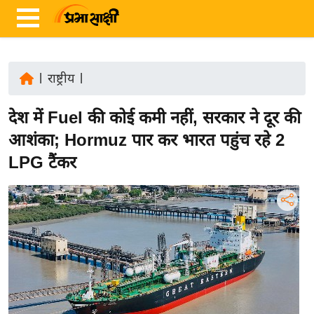
|
राष्ट्रीय
|
ता
देश में Fuel की कोई कमी नहीं, सरकार ने दूर की
ज़ा
ख
आशंका; Hormuz पार कर भारत पहुंच रहे 2
ब
LPG टैंकर
र
रा
ष्ट्री
य
अं
त
र्रा
ष्ट्री