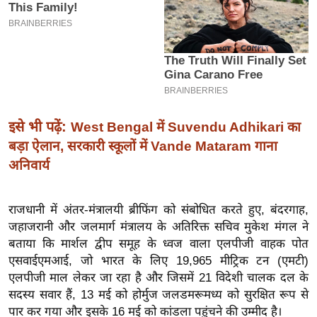
इ
म
ई
-
पे
प
इसे भी पढ़ें:
West Bengal में Suvendu Adhikari का
र
बड़ा ऐलान, सरकारी स्कूलों में Vande Mataram गाना
मि
अनिवार्य
सा
ल
राजधानी में अंतर-मंत्रालयी ब्रीफिंग को संबोधित करते हुए, बंदरगाह,
बे
जहाजरानी और जलमार्ग मंत्रालय के अतिरिक्त सचिव मुकेश मंगल ने
बताया कि मार्शल द्वीप समूह के ध्वज वाला एलपीजी वाहक पोत
मि
एसवाईएमआई, जो भारत के लिए 19,965 मीट्रिक टन (एमटी)
सा
एलपीजी माल लेकर जा रहा है और जिसमें 21 विदेशी चालक दल के
ल
सदस्य सवार हैं, 13 मई को होर्मुज जलडमरूमध्य को सुरक्षित रूप से
श
पार कर गया और इसके 16 मई को कांडला पहुंचने की उम्मीद है।