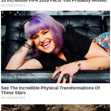
/
फै
श
न
घ
रे
लू
नु
स्खे
प
र्य
ट
न
स्थ
ल
फि