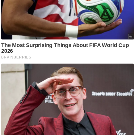
आ
र
.
आ
ई
.
चा
य
प
र
स
मी
क्षा
ध
र्म
ज्यो