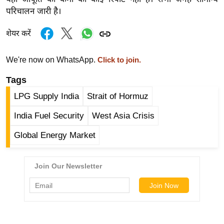
ड
परिचालन जारी है।
हॉ
ली
शेयर करें
वु
ड
We're now on WhatsApp.
Click to join.
फि
Tags
ल्म
स
LPG Supply India
Strait of Hormuz
मी
India Fuel Security
West Asia Crisis
क्षा
Global Energy Market
B
r
e
a
k
i
n