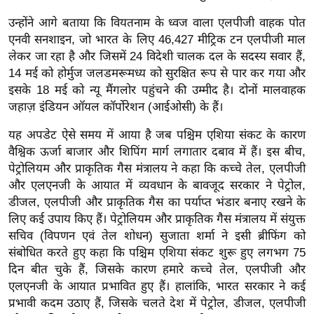
ख्सि
उन्होंने आगे बताया कि वियतनाम के ध्वज वाला एलपीजी वाहक पोत
य
एनवी सनशाइन, जो भारत के लिए 46,427 मीट्रिक टन एलपीजी माल
त
लेकर जा रहा है और जिसमें 24 विदेशी चालक दल के सदस्य सवार हैं,
यं
14 मई को होर्मुज जलडमरूमध्य को सुरक्षित रूप से पार कर गया और
ग
इसके 18 मई को न्यू मैंगलोर पहुंचने की उम्मीद है। दोनों मालवाहक
इं
जहाज़ इंडियन ऑयल कॉर्पोरेशन (आईओसी) के हैं।
डि
यह अपडेट ऐसे समय में आया है जब पश्चिम एशिया संकट के कारण
या
वैश्विक ऊर्जा बाजार और शिपिंग मार्ग लगातार दबाव में हैं। इस बीच,
सा
पेट्रोलियम और प्राकृतिक गैस मंत्रालय ने कहा कि कच्चे तेल, एलपीजी
हि
और एलएनजी के आयात में व्यवधान के बावजूद सरकार ने पेट्रोल,
त्य
डीजल, एलपीजी और प्राकृतिक गैस का पर्याप्त भंडार बनाए रखने के
ज
लिए कई उपाय किए हैं। पेट्रोलियम और प्राकृतिक गैस मंत्रालय में संयुक्त
ग
सचिव (विपणन एवं तेल शोधन) सुजाता शर्मा ने इसी ब्रीफिंग को
त
संबोधित करते हुए कहा कि पश्चिम एशिया संकट शुरू हुए लगभग 75
दिन बीत चुके हैं, जिसके कारण हमारे कच्चे तेल, एलपीजी और
ऑ
एलएनजी के आयात प्रभावित हुए हैं। हालांकि, भारत सरकार ने कई
टो
प्रभावी कदम उठाए हैं, जिसके चलते देश में पेट्रोल, डीजल, एलपीजी
व