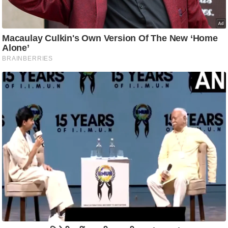
ति
ष
प्र
भु
म
हि
मा
/
ध
र्म
स्थ
ल
व्र
त
त्यो
हा
र