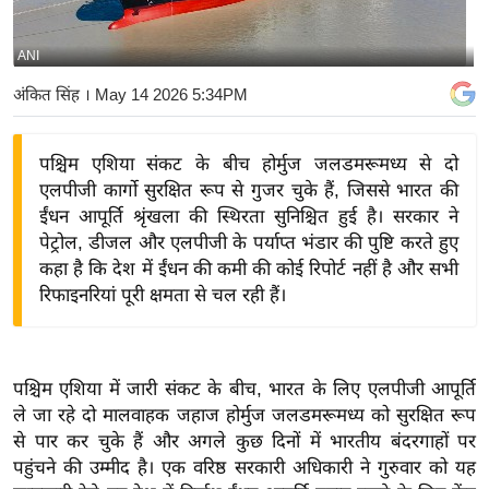
य
बि
ANI
ज़
अंकित सिंह
। May 14 2026 5:34PM
ने
स
पश्चिम एशिया संकट के बीच होर्मुज जलडमरूमध्य से दो
उ
एलपीजी कार्गो सुरक्षित रूप से गुजर चुके हैं, जिससे भारत की
द्यो
ईंधन आपूर्ति श्रृंखला की स्थिरता सुनिश्चित हुई है। सरकार ने
ग
पेट्रोल, डीजल और एलपीजी के पर्याप्त भंडार की पुष्टि करते हुए
ज
कहा है कि देश में ईंधन की कमी की कोई रिपोर्ट नहीं है और सभी
ग
रिफाइनरियां पूरी क्षमता से चल रही हैं।
त
वि
शे
पश्चिम एशिया में जारी संकट के बीच, भारत के लिए एलपीजी आपूर्ति
ष
ले जा रहे दो मालवाहक जहाज होर्मुज जलडमरूमध्य को सुरक्षित रूप
ज्ञ
से पार कर चुके हैं और अगले कुछ दिनों में भारतीय बंदरगाहों पर
रा
पहुंचने की उम्मीद है। एक वरिष्ठ सरकारी अधिकारी ने गुरुवार को यह