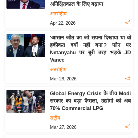
अनिश्चितकाल के लिए बढ़ाया
इ
अंतर्राष्ट्रीय
म
Apr 22, 2026
ई
-
'आसान जीत का जो सपना दिखाया था वो
पे
हकीकत क्यों नहीं बना'? फोन पर
प
Netanyahu पर बुरी तरह भड़के JD
र
Vance
मि
अंतर्राष्ट्रीय
सा
Mar 28, 2026
ल
Global Energy Crisis के बीच Modi
बे
सरकार का बड़ा फैसला, उद्योगों को अब
मि
70% Commercial LPG
सा
राष्ट्रीय
ल
Mar 27, 2026
श