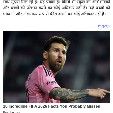
य
साथ मुझसे मिल रहे हैं। यह पक्का है। किसी भी स्कूल को अभिभावकों
और बच्चों को परेशान करने का कोई अधिकार नहीं है। उन्हें बच्चों को
ब
धमकाने और असामान्य रूप से फीस बढ़ाने का कोई अधिकार नहीं है।
ज
ट
खे
ल
क्रि
के
ट
I
P
L
2
0
2
6
क्रा