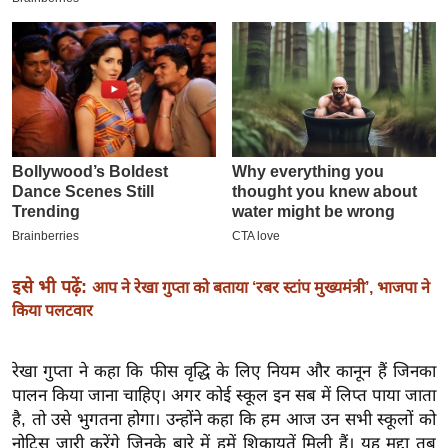
इ
म
ई
-
पे
प
र
मि
सा
ल
इसे भी पढ़ें:
आप ने रेखा गुप्ता को बताया ‘रबर स्टांप मुख्यमंत्री’, भाजपा ने
किया पलटवार
बे
मि
रेखा गुप्ता ने कहा कि फीस वृद्धि के लिए नियम और कानून हैं जिनका
सा
पालन किया जाना चाहिए। अगर कोई स्कूल इन सब में लिप्त पाया जाता
ल
है, तो उसे भुगतना होगा। उन्होंने कहा कि हम आज उन सभी स्कूलों को
श
नोटिस जारी करेंगे जिनके बारे में हमें शिकायतें मिली हैं। यह मुद्दा तब