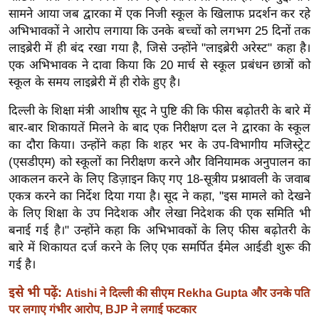
ख्सि
सामने आया जब द्वारका में एक निजी स्कूल के खिलाफ प्रदर्शन कर रहे
य
अभिभावकों ने आरोप लगाया कि उनके बच्चों को लगभग 25 दिनों तक
त
लाइब्रेरी में ही बंद रखा गया है, जिसे उन्होंने "लाइब्रेरी अरेस्ट" कहा है।
यं
एक अभिभावक ने दावा किया कि 20 मार्च से स्कूल प्रबंधन छात्रों को
स्कूल के समय लाइब्रेरी में ही रोके हुए है।
ग
इं
दिल्ली के शिक्षा मंत्री आशीष सूद ने पुष्टि की कि फीस बढ़ोतरी के बारे में
डि
बार-बार शिकायतें मिलने के बाद एक निरीक्षण दल ने द्वारका के स्कूल
या
का दौरा किया। उन्होंने कहा कि शहर भर के उप-विभागीय मजिस्ट्रेट
सा
(एसडीएम) को स्कूलों का निरीक्षण करने और विनियामक अनुपालन का
हि
आकलन करने के लिए डिज़ाइन किए गए 18-सूत्रीय प्रश्नावली के जवाब
एकत्र करने का निर्देश दिया गया है। सूद ने कहा, "इस मामले को देखने
त्य
के लिए शिक्षा के उप निदेशक और लेखा निदेशक की एक समिति भी
ज
बनाई गई है।" उन्होंने कहा कि अभिभावकों के लिए फीस बढ़ोतरी के
ग
बारे में शिकायत दर्ज करने के लिए एक समर्पित ईमेल आईडी शुरू की
त
गई है।
ऑ
इसे भी पढ़ें:
Atishi ने दिल्ली की सीएम Rekha Gupta और उनके पति
टो
पर लगाए गंभीर आरोप, BJP ने लगाई फटकार
व