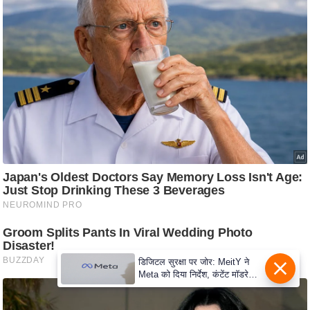
C
o
n
t
a
c
t
E
d
i
t
o
r
A
डिजिटल सुरक्षा पर जोर: MeitY ने
d
Meta को दिया निर्देश, कंटेंट मॉडरेशन
मजबूत करे
v