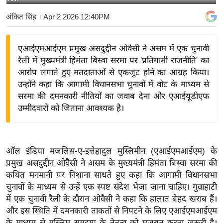
य
अंकित सिंह
। Apr 2 2026 12:40PM
बि
ज़
एआईएमआईएम प्रमुख असदुद्दीन ओवैसी ने असम में एक चुनावी
ने
रैली में मुख्यमंत्री हिमंता बिस्वा सरमा पर 'प्रतिगामी राजनीति' का
स
आरोप लगाते हुए मतदाताओं से एकजुट होने का आग्रह किया।
उ
उन्होंने कहा कि आगामी विधानसभा चुनावों में वोट के माध्यम से
द्यो
सरमा की दमनकारी नीतियों का जवाब देना और एआईयूडीएफ
ग
उम्मीदवारों को जिताना आवश्यक है।
ज
ग
त
ऑल इंडिया मजलिस-ए-इत्तेहादुल मुस्लिमीन (एआईएमआईएम) के
वि
प्रमुख असदुद्दीन ओवैसी ने असम के मुख्यमंत्री हिमंता बिस्वा सरमा की
शे
कथित मनमानी पर निशाना साधते हुए कहा कि आगामी विधानसभा
ष
चुनावों के माध्यम से उन्हें एक स्पष्ट संदेश भेजा जाना चाहिए। गुवाहाटी
में एक चुनावी रैली के दौरान ओवैसी ने कहा कि हालात बेहद खराब हैं।
ज्ञ
और इस स्थिति में दमनकारी ताकतों से निपटने के लिए एआईएमआईएम
रा
के माध्यम से मुस्लिम समुदाय के नेतृत्व को मजबूत करना जरूरी है।