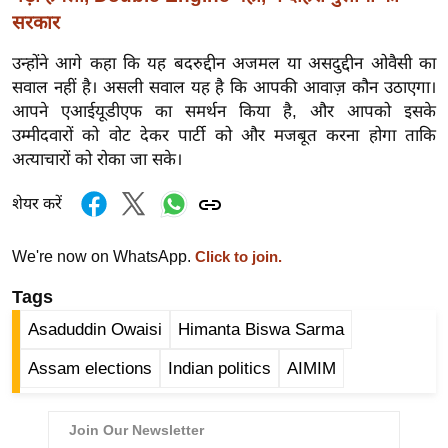
र्ल्ड
सरकार
न्यू
उन्होंने आगे कहा कि यह बदरुद्दीन अजमल या असदुद्दीन ओवैसी का
ज
सवाल नहीं है। असली सवाल यह है कि आपकी आवाज़ कौन उठाएगा।
ब्री
आपने एआईयूडीएफ का समर्थन किया है, और आपको इसके
फ
उम्मीदवारों को वोट देकर पार्टी को और मजबूत करना होगा ताकि
म
अत्याचारों को रोका जा सके।
नो
शेयर करें
रं
ज
We're now on WhatsApp.
Click to join.
न
ज
Tags
ग
Asaduddin Owaisi
Himanta Biswa Sarma
त
Assam elections
Indian politics
AIMIM
बॉ
ली
वु