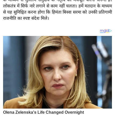
य
लोकतंत्र में सिर्फ नारे लगाने से काम नहीं चलता। हमें मतदान के माध्यम
ब
से यह सुनिश्चित करना होगा कि हिमंता बिस्वा सरमा को उनकी प्रतिगामी
ज
राजनीति का स्पष्ट संदेश मिले।
ट
खे
ल
क्रि
के
ट
I
P
L
2
0
2
6
क्रा