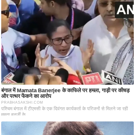
ट
ने
स
मं
त्रा
रि
ले
श
न
शि
प
रा
ज
नी
ति
वि
श्ले