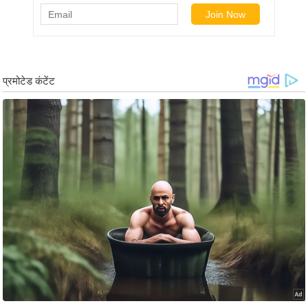
ड
हॉ
ली
वु
ड
फि
ल्म
स
मी
क्षा
B
r
e
a
k
i
n