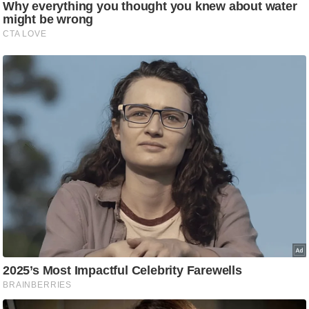
g
N
e
w
s
ला
इ
फ
स्टा
इ
ल
टे
क्नॉ
लॉ
जी
ब्यू
टी