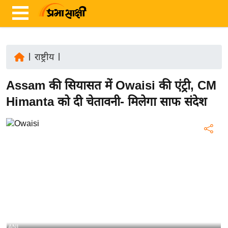
|
राष्ट्रीय
|
ता
Assam की सियासत में Owaisi की एंट्री, CM
ज़ा
ख
Himanta को दी चेतावनी- मिलेगा साफ संदेश
ब
र
रा
ष्ट्री
य
अं
त
र्रा
ष्ट्री
ANI