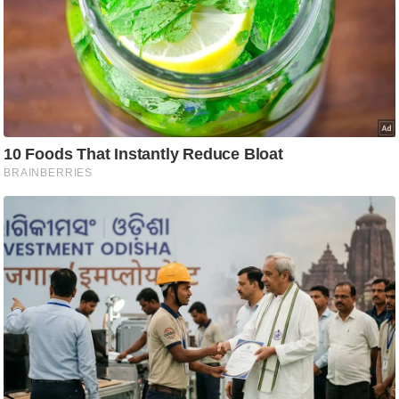
आ
र
.
आ
ई
.
चा
य
प
र
स
मी
क्षा
ध
र्म
ज्यो