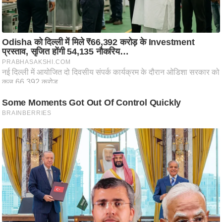
ति
ष
प्र
भु
म
हि
मा
/
ध
र्म
स्थ
ल
व्र
त
त्यो
हा
र