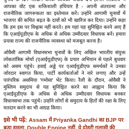
ख्सि
आपका वोट एक शक्तिशाली हथियार है - अपनी अंतरात्मा और
य
राजनीतिक जागरूकता का इस्तेमाल करें। उन्होंने आगामी चुनावों में
त
भाजपा की कथित बढ़त के दावों को भी खारिज कर दिया। उन्होंने कहा
यं
कि हम इस पर विश्वास नहीं करते। हम यहां यह सुनिश्चित करने आए हैं
ग
कि एआईयूडीएफ के अधिक से अधिक उम्मीदवार विधायक बनें। हमारा
इं
प्रयास राज्य की राजनीतिक व्यवस्था को मजबूत करना है।
डि
ओवैसी आगामी विधानसभा चुनावों के लिए अखिल भारतीय संयुक्त
या
लोकतांत्रिक मोर्चा (एआईयूडीएफ) के प्रचार अभियान से पहले बुधवार
सा
को असम पहुंचे। हवाई अड्डे पर एआईयूडीएफ समर्थकों ने उनका
हि
जोरदार स्वागत किया, पार्टी कार्यकर्ताओं ने नारे लगाए और उन्हें
त्य
पारंपरिक असमिया 'गमोसा' भेंट किया। रैली के दौरान, ओवैसी ने
मुस्लिम समुदाय से यह सुनिश्चित करने का आह्वान किया कि
ज
एआईयूडीएफ के अधिक से अधिक उम्मीदवार विधायक बनकर
ग
विधानसभा तक पहुंचें। उन्होंने लोगों से समुदाय के हितों की रक्षा के लिए
त
मतदान करने का भी आग्रह किया।
ऑ
टो
इसे भी पढ़ें:
Assam में Priyanka Gandhi का BJP पर
व
बड़ा हमला, Double Engine नहीं, ये दोहरी गुलामी की