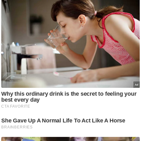
/
फै
श
न
घ
रे
लू
नु
स्खे
प
र्य
ट
न
स्थ
ल
फि