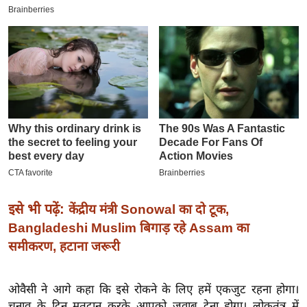
इ
म
ई
-
पे
प
र
मि
सा
ल
इसे भी पढ़ें:
केंद्रीय मंत्री Sonowal का दो टूक,
बे
Bangladeshi Muslim बिगाड़ रहे Assam का
मि
समीकरण, हटाना जरूरी
सा
ल
ओवैसी ने आगे कहा कि इसे रोकने के लिए हमें एकजुट रहना होगा।
श
चुनाव के दिन मतदान करके आपको जवाब देना होगा। लोकतंत्र में