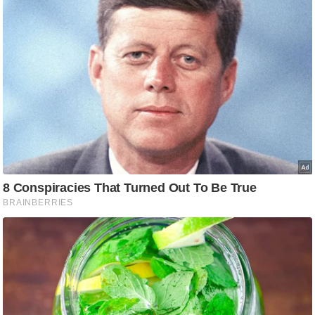
ष
ण
स
म
सा
म
यि
क
मा
तृ
भू
मि
स्तं
भ
ए
म
.