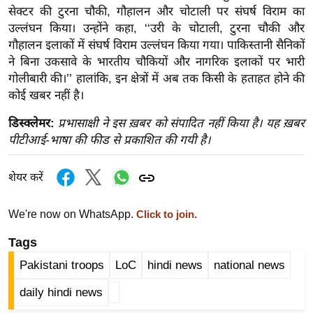
ख्सि
सेक्टर की टुरना चौकी, गौहालन और चोटाली पर संघर्ष विराम का
य
उल्लंघन किया। उन्होंने कहा, ‘‘उरी के चोटाली, टुरना चौकी और
त
गौहालन इलाकों में संघर्ष विराम उल्लंघन किया गया। पाकिस्तानी सैनिकों
ने बिना उकसावे के भारतीय चौकियों और नागरिक इलाकों पर भारी
यं
गोलीबारी की।’’ हालांकि, इन क्षेत्रों में अब तक किसी के हताहत होने की
ग
कोई खबर नहीं है।
इं
डि
डिस्क्लेमर:
प्रभासाक्षी ने इस ख़बर को संपादित नहीं किया है। यह ख़बर
या
पीटीआई-भाषा की फीड से प्रकाशित की गयी है।
सा
हि
शेयर करें
त्य
ज
We're now on WhatsApp.
Click to join.
ग
Tags
त
Pakistani troops
LoC
hindi news
national news
ऑ
टो
daily hindi news
व