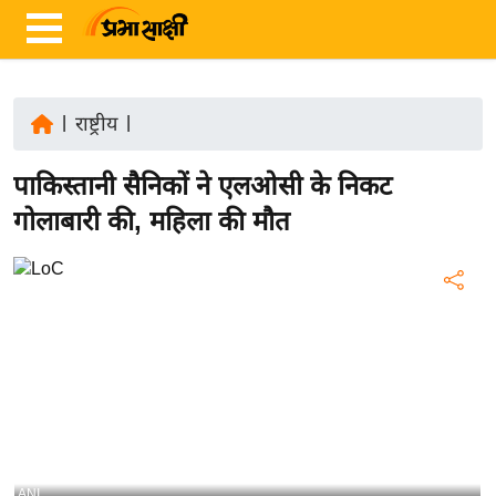
|
राष्ट्रीय
|
ता
पाकिस्तानी सैनिकों ने एलओसी के निकट
ज़ा
ख
गोलाबारी की, महिला की मौत
ब
र
रा
ष्ट्री
य
अं
त
र्रा
ष्ट्री
ANI