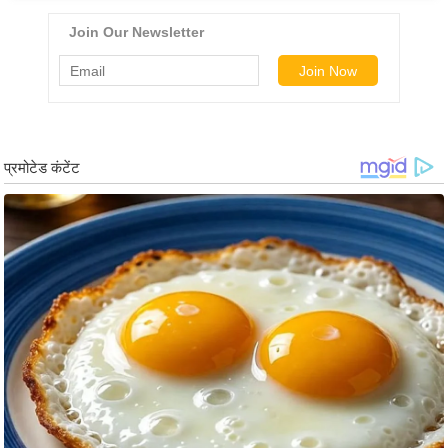
र्ल्ड
न्यू
ज
ब्री
फ
म
नो
रं
ज
न
ज
ग
त
बॉ
ली
वु