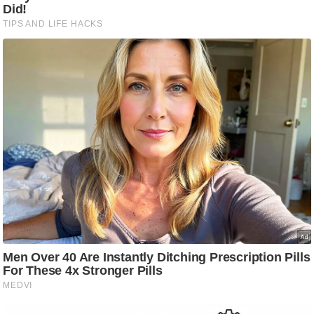
g
N
e
w
s
ला
इ
फ
स्टा
इ
ल
टे
क्नॉ
लॉ
जी
ब्यू
टी