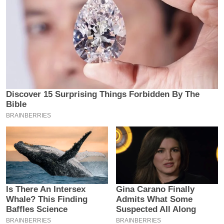
य
ब
ज
ट
खे
ल
क्रि
के
ट
I
P
L
2
0
2
6
क्रा