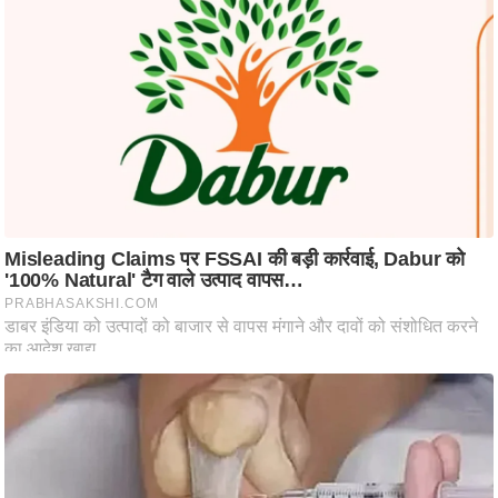
ट
ने
स
मं
त्रा
रि
ले
श
न
शि
प
रा
ज
नी
ति
वि
श्ले