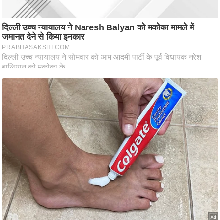
ति
ष
प्र
भु
म
हि
मा
/
ध
र्म
स्थ
ल
व्र
त
त्यो
हा
र