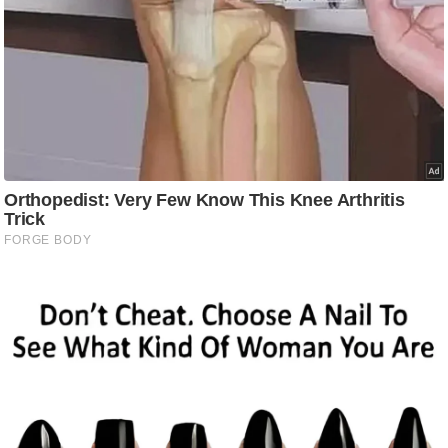
ष
ण
स
म
सा
म
यि
क
मा
तृ
भू
मि
स्तं
भ
ए
म
.