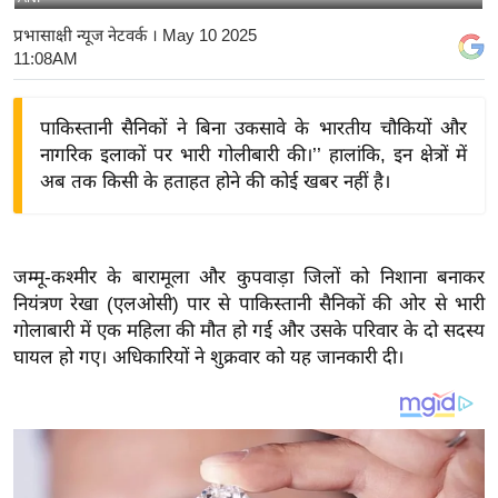
य
प्रभासाक्षी न्यूज नेटवर्क
। May 10 2025
बि
11:08AM
ज़
ने
पाकिस्तानी सैनिकों ने बिना उकसावे के भारतीय चौकियों और
स
नागरिक इलाकों पर भारी गोलीबारी की।’’ हालांकि, इन क्षेत्रों में
उ
अब तक किसी के हताहत होने की कोई खबर नहीं है।
द्यो
ग
ज
जम्मू-कश्मीर के बारामूला और कुपवाड़ा जिलों को निशाना बनाकर
ग
नियंत्रण रेखा (एलओसी) पार से पाकिस्तानी सैनिकों की ओर से भारी
त
गोलाबारी में एक महिला की मौत हो गई और उसके परिवार के दो सदस्य
घायल हो गए।
अधिकारियों ने शुक्रवार को यह जानकारी दी।
वि
शे
ष
ज्ञ
रा