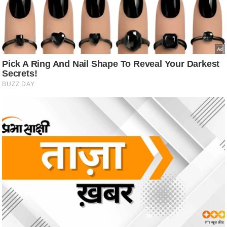
आ
र
.
आ
ई
.
चा
य
प
र
स
मी
क्षा
ध
र्म
ज्यो