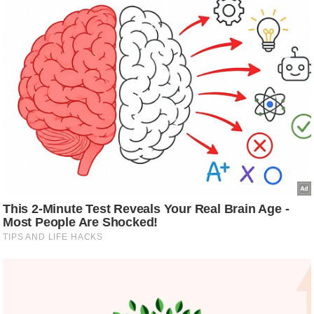
/
फै
श
न
घ
रे
लू
नु
स्खे
प
र्य
ट
न
स्थ
ल
फि