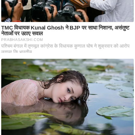
आ
र
.
आ
ई
.
चा
य
प
र
स
मी
क्षा
ध
र्म
ज्यो