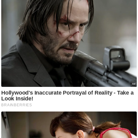
/
फै
श
न
घ
रे
लू
नु
स्खे
प
र्य
ट
न
स्थ
ल
फि