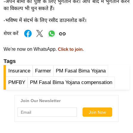
ड
-अपने बीमा की पुष्टि के लिए भुगतान करें। आप बाद में भुगतान करने
का विकल्प भी चुन सकते हैं।
हॉ
ली
-भविष्य में संदर्भ के लिए रसीद डाउनलोड करें।
वु
ड
शेयर करें
फि
ल्म
We're now on WhatsApp.
Click to join.
स
Tags
मी
Insurance
Farmer
PM Fasal Bima Yojana
क्षा
B
PMFBY
PM Fasal Bima Yojana compensation
r
e
a
k
i
n