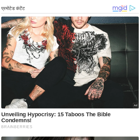
g
N
e
w
s
ला
इ
फ
स्टा
इ
ल
टे
क्नॉ
लॉ
जी
ब्यू
टी