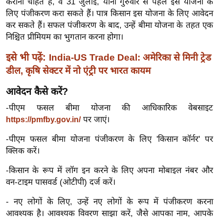
कराना चाहते हैं, वे 31 जुलाई, यानी गुरुवार से पहले इस योजना के
ख्सि
लिए पंजीकरण करा सकते हैं। पात्र किसान इस योजना के लिए आवेदन
य
कर सकते हैं। सफल पंजीकरण के बाद, उन्हें बीमा योजना के तहत एक
त
निश्चित प्रीमियम का भुगतान करना होगा।
यं
इसे भी पढ़ें:
ग
India-US Trade Deal: अमेरिका से मिनी ट्रेड
इं
डील, कृषि सेक्टर में नो एंट्री पर भारत कायम
डि
आवेदन कैसे करें?
या
-पीएम फसल बीमा योजना की आधिकारिक वेबसाइट
सा
पर जाएं।
https://pmfby.gov.in/
हि
त्य
-पीएम फसल बीमा योजना पंजीकरण के लिए 'किसान कॉर्नर' पर
ज
क्लिक करें।
ग
-किसान के रूप में लॉग इन करने के लिए अपना मोबाइल नंबर और
त
वन-टाइम पासवर्ड (ओटीपी) दर्ज करें।
ऑ
टो
- नए लोगों के लिए, उन्हें नए लोगों के रूप में पंजीकरण करना
आवश्यक है। आवश्यक विवरण साझा करें, जैसे आपका नाम, आपके
व