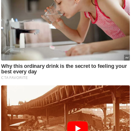
ट
ने
स
मं
त्रा
रि
ले
श
न
शि
प
रा
ज
नी
ति
वि
श्ले