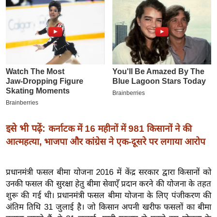
इ
म
ई
-
पे
प
र
मि
सा
इसे भी पढ़ें:
कर्नाटक में 16 महीनों में 981 किसानों ने की
ल
आत्महत्या, भाजपा और कांग्रेस ने एक-दूसरे पर लगाया आरोप
बे
मि
प्रधानमंत्री फसल बीमा योजना 2016 में केंद्र सरकार द्वारा किसानों को
सा
उनकी फसल की सुरक्षा हेतु बीमा सेवाएँ प्रदान करने की योजना के तहत
ल
शुरू की गई थी। प्रधानमंत्री फसल बीमा योजना के लिए पंजीकरण की
अंतिम तिथि 31 जुलाई है। जो किसान अपनी खरीफ फसलों का बीमा
श