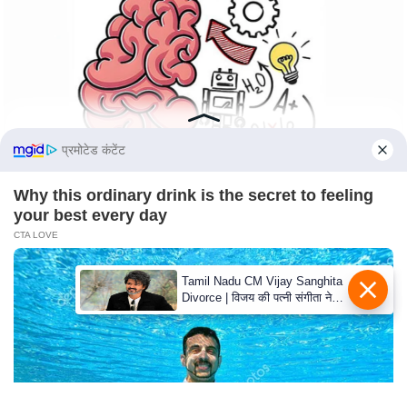
s
a
l
C
o
d
e
प्रमोटेड कंटेंट
O
f
Why this ordinary drink is the secret to feeling
your best every day
E
CTA LOVE
t
h
Tamil Nadu CM Vijay Sanghita
i
Divorce | विजय की पत्नी संगीता ने
c
वापस ली तलाक की अर्जी, कोर्ट ने
मामले को किया निपटाया
s
R
S