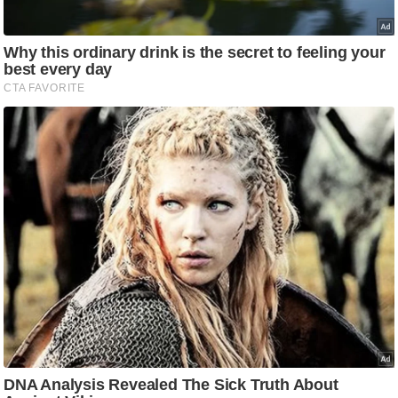
ति
ष
प्र
भु
म
हि
मा
/
ध
र्म
स्थ
ल
व्र
त
त्यो
हा
र