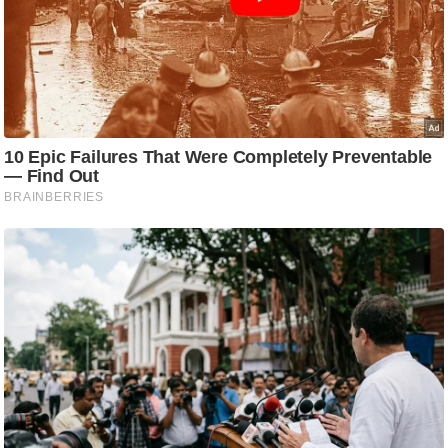
ष
ण
स
म
सा
म
यि
क
मा
तृ
भू
मि
स्तं
भ
ए
म
.