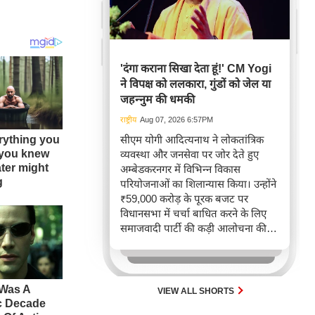
'दंगा कराना सिखा देता हूं!' CM Yogi
ने विपक्ष को ललकारा, गुंडों को जेल या
जहन्नुम की धमकी
राष्ट्रीय
Aug 07, 2026 6:57PM
सीएम योगी आदित्यनाथ ने लोकतांत्रिक
व्यवस्था और जनसेवा पर जोर देते हुए
अम्बेडकरनगर में विभिन्न विकास
परियोजनाओं का शिलान्यास किया। उन्होंने
₹59,000 करोड़ के पूरक बजट पर
विधानसभा में चर्चा बाधित करने के लिए
समाजवादी पार्टी की कड़ी आलोचना की,
जो युवाओं, किसानों और महिलाओं के
कल्याण से संबंधित था। मुख्यमंत्री ने
सरकार की जनहितैषी नीतियों और लोकतंत्र
के तीन स्तंभों के समन्वय से विकास की
VIEW ALL SHORTS
गति तेज करने की प्रतिबद्धता भी दोहराई।