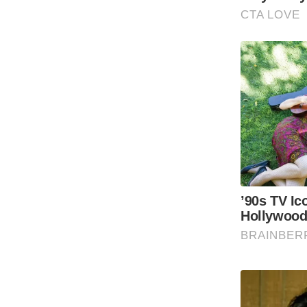
Code Of Ethics
RSS
Our Team
Expert Panel
Loksabhachunav
Android App