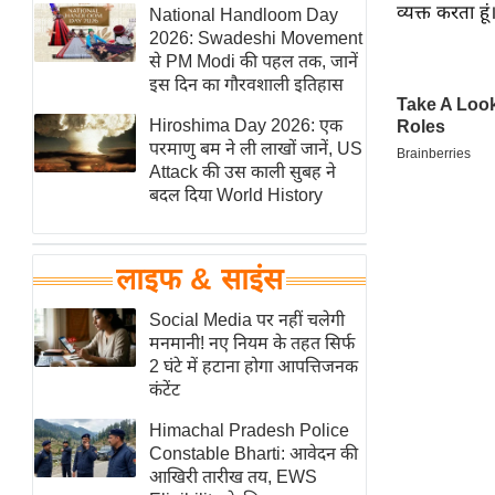
व्यक्त करता हूं।
हॉलीवुड
National Handloom Day
2026: Swadeshi Movement
फिल्म समीक्षा
से PM Modi की पहल तक, जानें
Breaking
इस दिन का गौरवशाली इतिहास
News
Hiroshima Day 2026: एक
लाइफस्टाइल
परमाणु बम ने ली लाखों जानें, US
Attack की उस काली सुबह ने
टेक्नॉलॉजी
बदल दिया World History
ब्यूटी/फैशन
घरेलू नुस्खे
लाइफ & साइंस
पर्यटन स्थल
फिटनेस मंत्रा
Social Media पर नहीं चलेगी
मनमानी! नए नियम के तहत सिर्फ
रिलेशनशिप
2 घंटे में हटाना होगा आपत्तिजनक
राजनीति
कंटेंट
विश्लेषण
Himachal Pradesh Police
समसामयिक
Constable Bharti: आवेदन की
आखिरी तारीख तय, EWS
मातृभूमि