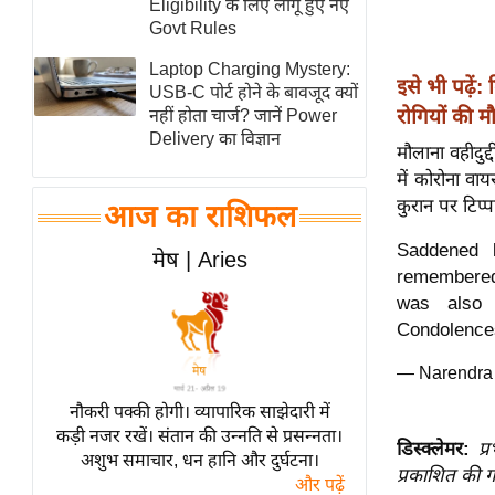
Eligibility के लिए लागू हुए नए
स्तंभ
Govt Rules
एम.
Laptop Charging Mystery:
इसे भी पढ़े
आर.
USB-C पोर्ट होने के बावजूद क्यों
रोगियों की म
नहीं होता चार्ज? जानें Power
आई.
Delivery का विज्ञान
मौलाना वहीदुद
चाय पर
में कोरोना वाय
समीक्षा
कुरान पर टिप्प
आज का राशिफल
धर्म
Saddened 
ज्योतिष
मेष | Aries
remembered 
प्रभु
was also 
महिमा/
Condolences
धर्मस्थल
— Narendra
व्रत
त्योहार
नौकरी पक्की होगी। व्यापारिक साझेदारी में
कड़ी नजर रखें। संतान की उन्नति से प्रसन्नता।
राशिफल
डिस्क्लेमर:
प्
अशुभ समाचार, धन हानि और दुर्घटना।
विशेष
प्रकाशित की ग
और पढ़ें