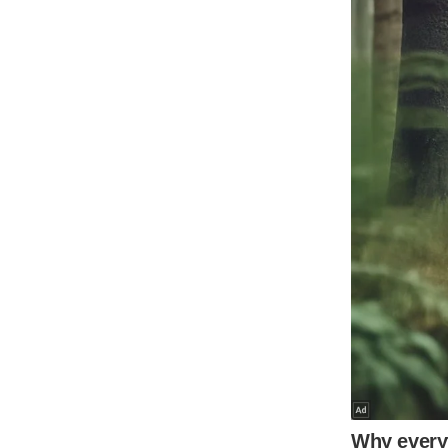
ऑडियो
इंफ़ोग्राफ़िक
राज्यों से
शहरों से
वेब स्टोरी
कार्टून
Short
Videos
iOS App
About us
Contact Editor
Advertise
Privacy Policy
Grievance
Redressal