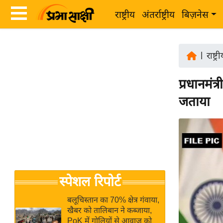
राष्ट्रीय
अंतर्राष्ट्रीय
बिज़नेस
Latest
ता
News
|
राष्ट्र
ज़ा
in
ख
प्रधानमंत
Hindi
ब
जताया
र
Hindi
राष्ट्रीय
News
अंतर्राष्ट्रीय
Live
बिज़नेस
उद्योग
Breaking
स्पेशल रिपोर्ट
जगत
News in
विशेषज्ञ
Hindi
बलूचिस्तान का 70% क्षेत्र गंवाया,
राय
खैबर को तालिबान ने कब्जाया,
PoK में गोलियों से आवाज को