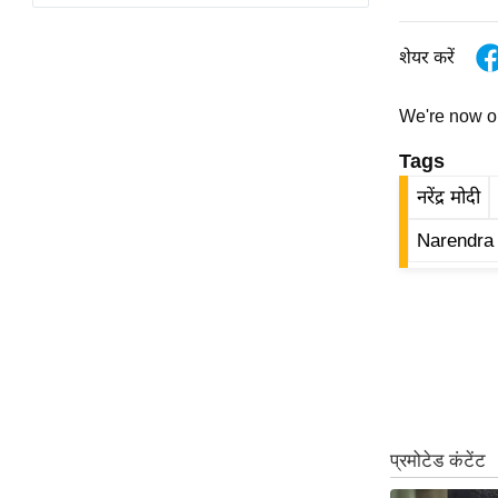
विश्लेषण
ट्रेंडिंग
शेयर करें
Q
We're now 
u
i
Tags
c
नरेंद्र मोदी
k
L
Narendra
i
n
k
s
विधानसभा
चुनाव
फोटो
वीडियो