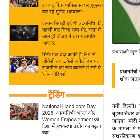
बजट
Hindi
दबाया, किस पाकिस्तान पर हुकूमत
खेल
News
कर रहे मुनीर-शहबाज?
क्रिकेट
जुबान बिगड़ी हुई थी उदयनिधि की,
Hindi
IPL
पहली बार मिला सवा शेर, सत्ता में
आते ही विजय ने धरा थलापति
Videos
2026
अवतार
क्राइम
प्रभासाक्षी न्यूज 
सिर्फ एक बंदा काफ़ी है: PK से
ई-पेपर
ओवैसी तक...कैसे अकेले दम पर
मिसाल बेमिसाल
राजनीति का रुख बदलने में लगे ये
प्रधानमंत्
'लोन वॉरियर्स'
शख्सियत
शोक जताया
यंग इंडिया
ट्रेंडिंग
साहित्य जगत
ऑटो वर्ल्ड
नयी दिल्ली। प
National Handloom Day
2026: आत्मनिर्भर भारत और
बृहस्पतिवार क
न्यूज ब्रीफ
Women Empowerment की
जाएगा। मोदी न
मनोरंजन जगत
दिशा में हथकरघा उद्योग का बढ़ता
के मामलों मे
कद
बॉलीवुड
सशक्तीकरण को 