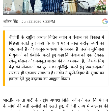
य
बि
ANI
ज़
अंकित सिंह
। Jun 22 2026 7:22PM
ने
स
बीजेपी के राष्ट्रीय अध्यक्ष नितिन नवीन ने पंजाब को विकास में
उ
पिछड़ा बताते हुए कहा कि राज्य पर 4 लाख करोड़ रुपये का
द्यो
भारी कर्ज़ है और कानून-व्यवस्था चिंताजनक है। उन्होंने लुधियाना
ग
में युवाओं को संबोधित करते हुए कहा कि पंजाब को एक टिकाऊ
ज
रेवेन्यू मॉडल और मज़बूत शासन की आवश्यकता है, जिसके लिए
ग
केंद्र की योजनाओं का पूरा लाभ सुनिश्चित करने हेतु 'डबल-इंजन'
त
सरकार ही एकमात्र समाधान है। नवीन ने यूपी-बिहार के सुधार का
हवाला देते हुए बदलाव का आह्वान किया।
वि
शे
ष
ज्ञ
भारतीय जनता पार्टी के राष्ट्रीय अध्यक्ष नितिन नवीन ने कहा कि पंजाब
रा
के लोगों की बड़ी उम्मीदों को देखते हुए, बीजेपी राज्य में बदलाव की