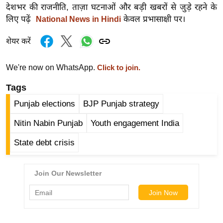
देशभर की राजनीति, ताज़ा घटनाओं और बड़ी खबरों से जुड़े रहने के
र्ल्ड
लिए पढ़ें
केवल प्रभासाक्षी पर।
National News in Hindi
न्यू
ज
शेयर करें
ब्री
फ
We're now on WhatsApp.
Click to join.
म
Tags
नो
Punjab elections
BJP Punjab strategy
रं
ज
Nitin Nabin Punjab
Youth engagement India
न
State debt crisis
ज
ग
त
बॉ
ली
वु