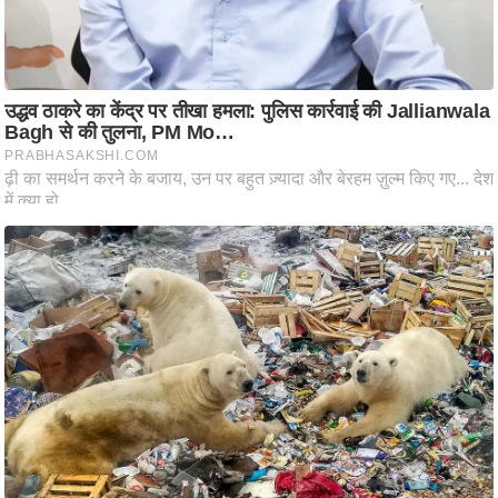
ष
ण
स
म
सा
म
यि
क
मा
तृ
भू
मि
स्तं
भ
ए
म
.