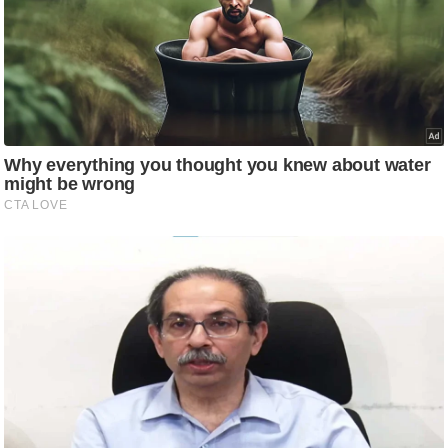
ट
ने
स
मं
त्रा
रि
ले
श
न
शि
प
रा
ज
नी
ति
वि
श्ले