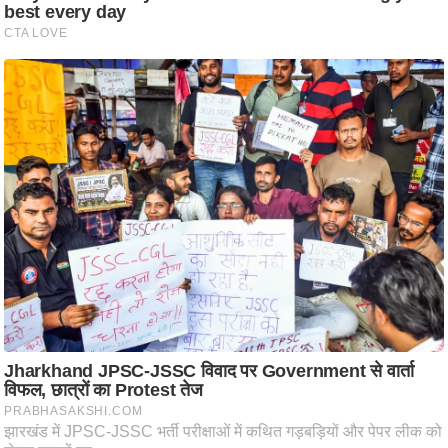
ति
ष
प्र
भु
म
हि
मा
/
ध
र्म
स्थ
ल
व्र
त
त्यो
हा
र