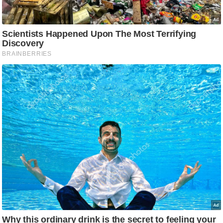
आ
र
.
आ
ई
.
चा
य
प
र
स
मी
क्षा
ध
र्म
ज्यो