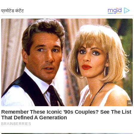
ड
हॉ
ली
वु
ड
फि
ल्म
स
मी
क्षा
B
r
e
a
k
i
n