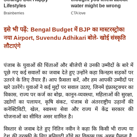
इ
म
ई
इसे भी पढ़ें:
Bengal Budget में BJP का मास्टरस्ट्रोक!
-
नया Airport, Suvendu Adhikari बोले- खोई संस्कृति
पे
लौटाएंगे
प
र
पंजाब के युवाओं की चिंताओं और बीजेपी से उनकी उम्मीदों के बारे में
मि
पूछे गए कई सवालों का जवाब देते हुए उन्होंने कहा किनहम सड़कों पर
सा
उतरने के लिए तैयार हैं। आप फ़ैसला करें, और हम आपकी उम्मीदों पर
ल
खरे उतरेंगे। युवाओं ने कई मुद्दों पर सवाल उठाए, जिनमें इंफ्रास्ट्रक्चर का
विकास, राज्य पर कर्ज का बोझ, कानून-व्यवस्था, महिलाओं की सुरक्षा,
बे
उद्योगों का पलायन, कृषि संकट, पंजाब से अंतरराष्ट्रीय उड़ानों की
मि
कनेक्टिविटी, खेल, स्वास्थ्य सेवा और राज्य में केंद्र सरकार की
सा
योजनाओं का सीमित असर शामिल है।
ल
विस्तार से जवाब देते हुए नितिन नवीन ने कहा कि किसी भी राज्य या
श
देश की तरक्की के लिए बुनियादी ढाँचे का विकास एक अहम पैमाना है,