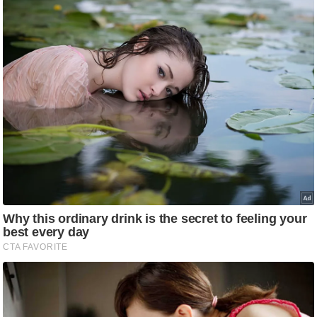
g
N
e
w
s
ला
इ
फ
स्टा
इ
ल
टे
क्नॉ
लॉ
जी
ब्यू
टी