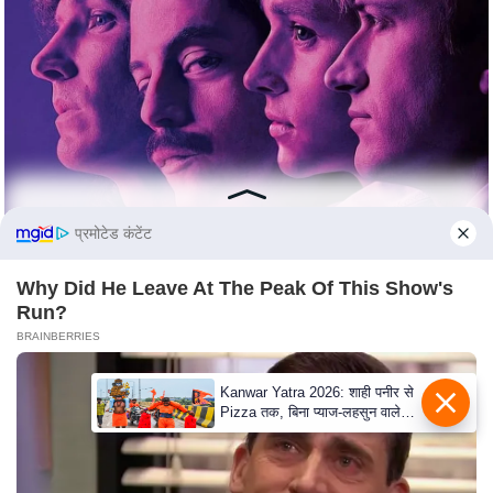
c
y
G
r
i
e
v
a
प्रमोटेड कंटेंट
n
c
Why Did He Leave At The Peak Of This Show's
e
Run?
R
BRAINBERRIES
e
d
Kanwar Yatra 2026: शाही पनीर से
r
Pizza तक, बिना प्याज-लहसुन वाले
Modern Menu का बढ़ा क्रेज
e
s