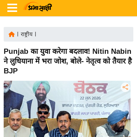
|
राष्ट्रीय
|
ता
Punjab का युवा करेगा बदलाव! Nitin Nabin
ज़ा
ख
ने लुधियाना में भरा जोश, बोले- नेतृत्व को तैयार है
ब
BJP
र
रा
ष्ट्री
य
अं
त
र्रा
ष्ट्री