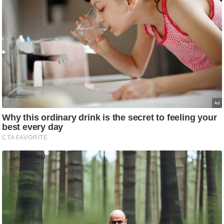
/
फै
श
न
घ
रे
लू
नु
स्खे
प
र्य
ट
न
स्थ
ल
फि