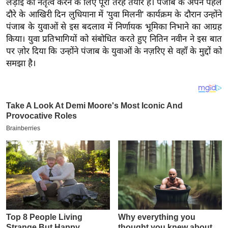
लड़ाई का नेतृत्व करने के लिए पूरी तरह तैयार है। पंजाब के अपने पहले
य
दौरे के आखिरी दिन लुधियाना में 'युवा मिलनी' कार्यक्रम के दौरान उन्होंने
ब
पंजाब के युवाओं से इस बदलाव में निर्णायक भूमिका निभाने का आग्रह
ज
किया। युवा प्रतिभागियों को संबोधित करते हुए नितिन नवीन ने इस बात
ट
पर ज़ोर दिया कि उन्होंने पंजाब के युवाओं के नज़रिए से वहाँ के मुद्दों को
खे
समझा है।
ल
क्रि
के
ट
I
P
L
2
0
2
6
क्रा