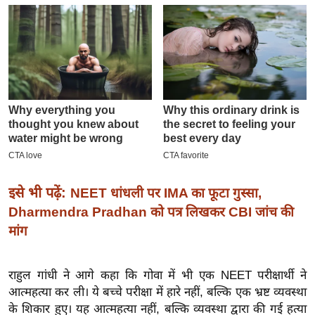
इ
म
ई
-
पे
प
र
मि
सा
ल
इसे भी पढ़ें:
NEET धांधली पर IMA का फूटा गुस्सा,
Dharmendra Pradhan को पत्र लिखकर CBI जांच की
बे
मांग
मि
सा
राहुल गांधी ने आगे कहा कि गोवा में भी एक NEET परीक्षार्थी ने
ल
आत्महत्या कर ली। ये बच्चे परीक्षा में हारे नहीं, बल्कि एक भ्रष्ट व्यवस्था
श
के शिकार हुए। यह आत्महत्या नहीं, बल्कि व्यवस्था द्वारा की गई हत्या