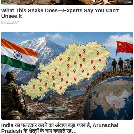
ट
ने
स
मं
त्रा
रि
ले
श
न
शि
प
रा
ज
नी
ति
वि
श्ले