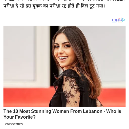
य
परीक्षा दे रहे इस युवक का परीक्षा रद्द होते ही दिल टूट गया।
ब
ज
ट
खे
ल
क्रि
के
ट
I
P
L
2
0
2
6
क्रा