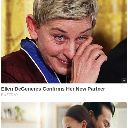
आ
र
.
आ
ई
.
चा
य
प
र
स
मी
क्षा
ध
र्म
ज्यो