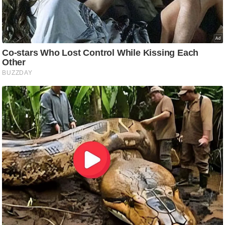
/
फै
श
न
घ
रे
लू
नु
स्खे
प
र्य
ट
न
स्थ
ल
फि