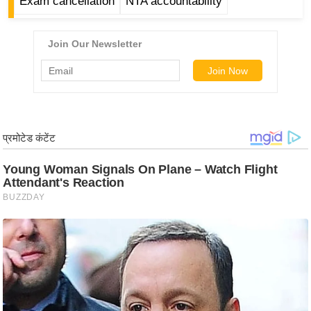
ड
Exam cancellation
NTA accountability
हॉ
ली
वु
ड
फि
ल्म
स
मी
क्षा
B
r
e
a
k
i
n