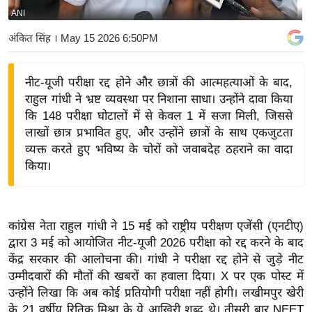
ANI
य
बि
अंकित सिंह
। May 15 2026 6:50PM
ज़
ने
नीट-यूजी परीक्षा रद्द होने और छात्रों की आत्महत्याओं के बाद,
स
राहुल गांधी ने भ्रष्ट व्यवस्था पर निशाना साधा। उन्होंने दावा किया
उ
कि 148 परीक्षा घोटालों में से केवल 1 में सजा मिली, जिससे
द्यो
लाखों छात्र प्रभावित हुए, और उन्होंने छात्रों के साथ एकजुटता
ग
व्यक्त करते हुए भविष्य के चोरों को जवाबदेह ठहराने का वादा
किया।
ज
ग
त
वि
कांग्रेस नेता राहुल गांधी ने 15 मई को राष्ट्रीय परीक्षण एजेंसी (एनटीए)
द्वारा 3 मई को आयोजित नीट-यूजी 2026 परीक्षा को रद्द करने के बाद
शे
केंद्र सरकार की आलोचना की। गांधी ने परीक्षा रद्द होने से जुड़े नीट
ष
उम्मीदवारों की मौतों की खबरों का हवाला दिया। X पर एक पोस्ट में
ज्ञ
उन्होंने लिखा कि अब कोई प्रतियोगी परीक्षा नहीं होगी। लखीमपुर खेरी
रा
के 21 वर्षीय रितिक मिश्रा के ये आखिरी शब्द थे। तीसरी बार NEET