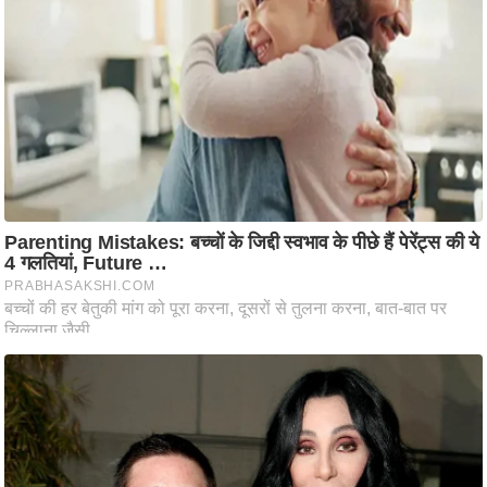
ति
ष
प्र
भु
म
हि
मा
/
ध
र्म
स्थ
ल
व्र
त
त्यो
हा
र