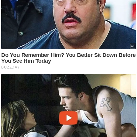
g
N
e
w
s
ला
इ
फ
स्टा
इ
ल
टे
क्नॉ
लॉ
जी
ब्यू
टी