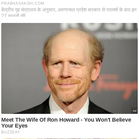
ष
ण
स
म
सा
म
यि
क
मा
तृ
भू
मि
स्तं
भ
ए
म
.