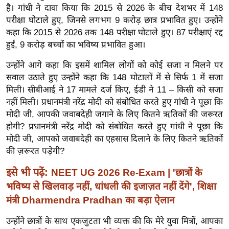
ख्सि
है। गांधी ने दावा किया कि 2015 से 2026 के बीच देशभर में 148
य
परीक्षा घोटाले हुए, जिनसे लगभग 9 करोड़ छात्र प्रभावित हुए। उन्होंने
त
कहा कि 2015 से 2026 तक 148 परीक्षा घोटाले हुए। 87 परीक्षाएं रद्द
हुईं, 9 करोड़ बच्चों का भविष्य प्रभावित हुआ।
यं
ग
उन्होंने आगे कहा कि इसमें शामिल लोगों को कोई सजा न मिलने पर
इं
सवाल उठाते हुए उन्होंने कहा कि 148 घोटालों में से सिर्फ 1 में सजा
डि
मिली। सीबीआई ने 17 मामले दर्ज किए, ईडी ने 11 – किसी को सजा
या
नहीं मिली। प्रधानमंत्री नरेंद्र मोदी को संबोधित करते हुए गांधी ने पूछा कि
मोदी जी, आपकी जवाबदेही जगाने के लिए कितने ऋतिकों की जरूरत
सा
होगी? प्रधानमंत्री नरेंद्र मोदी को संबोधित करते हुए गांधी ने पूछा कि
हि
मोदी जी, आपको जवाबदेही का एहसास दिलाने के लिए कितने ऋतिकों
त्य
की ज़रूरत पड़ेगी?
ज
ग
इसे भी पढ़ें:
NEET UG 2026 Re-Exam | 'छात्रों के
त
भविष्य से खिलवाड़ नहीं, धांधली की इजाज़त नहीं देंगे', शिक्षा
ऑ
मंत्री Dharmendra Pradhan का बड़ा ऐलान
टो
उन्होंने छात्रों के साथ एकजुटता भी व्यक्त की कि मेरे युवा मित्रों, आपका
व