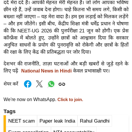
दर्द मेरा दर्द है। आपकी मेहनत मेरी मेहनत है। जो लोग आपका भविष्य
र्ल्ड
छीन रहे हैं, उन्हें जवाब देना होगा। चाहे कितना भी समय लगे, किसी को
न्यू
बख्शा नहीं जाएगा – यह मेरा वादा है। हम इस लड़ाई को मिलकर लड़ेंगे
ज
– और हम जीतेंगे। इसी बीच, केंद्रीय शिक्षा मंत्री धर्मेंद्र प्रधान ने घोषणा
ब्री
की कि NEET-UG 2026 की पुनर्परीक्षा 21 जून को होगी। एक प्रेस
फ
कॉन्फ्रेंस में बोलते हुए, उन्होंने छात्रों को आश्वासन दिया कि सरकार
अनुचित साधनों के प्रयोग की पुनरावृत्ति को रोकेगी और छात्रों के हितों
म
की रक्षा के लिए केंद्र की प्रतिबद्धता पर जोर दिया।
नो
रं
देशभर की राजनीति, ताज़ा घटनाओं और बड़ी खबरों से जुड़े रहने के
ज
लिए पढ़ें
केवल प्रभासाक्षी पर।
National News in Hindi
न
शेयर करें
ज
ग
त
We're now on WhatsApp.
Click to join.
बॉ
Tags
ली
NEET scam
Paper leak India
Rahul Gandhi
वु