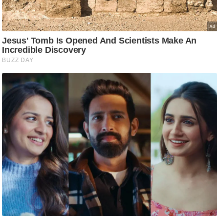
आ
र
.
आ
ई
.
चा
य
प
र
स
मी
क्षा
ध
र्म
ज्यो