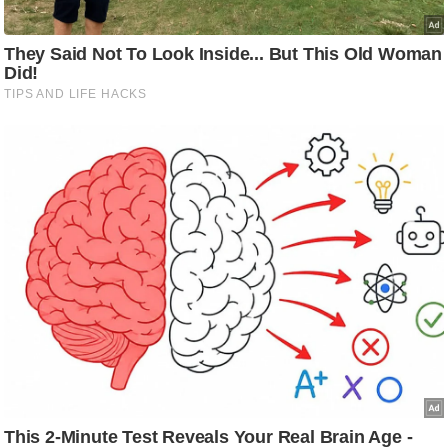
ड
हॉ
ली
वु
ड
फि
ल्म
स
मी
क्षा
B
r
e
a
k
i
n