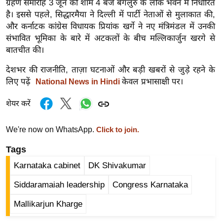
ग्रहण समारोह 3 जून को शाम 4 बजे बेंगलुरु के लोक भवन में निर्धारित
ख्सि
है। इससे पहले, सिद्धारमैया ने दिल्ली में पार्टी नेताओं से मुलाकात की,
य
और कर्नाटक कांग्रेस विधायक प्रियांक खर्गे ने नए मंत्रिमंडल में उनकी
त
संभावित भूमिका के बारे में अटकलों के बीच मल्लिकार्जुन खरगे से
यं
बातचीत की।
ग
देशभर की राजनीति, ताज़ा घटनाओं और बड़ी खबरों से जुड़े रहने के
इं
लिए पढ़ें
केवल प्रभासाक्षी पर।
National News in Hindi
डि
या
शेयर करें
सा
हि
We're now on WhatsApp.
Click to join.
त्य
Tags
ज
ग
Karnataka cabinet
DK Shivakumar
त
Siddaramaiah leadership
Congress Karnataka
ऑ
टो
Mallikarjun Kharge
व