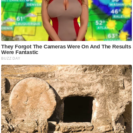
ष
ण
स
म
सा
म
यि
क
मा
तृ
भू
मि
स्तं
भ
ए
म
.