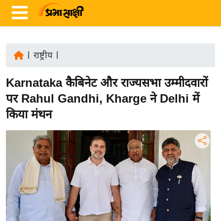
|
राष्ट्रीय
|
ता
Karnataka कैबिनेट और राज्यसभा उम्मीदवारों
ज़ा
ख
पर Rahul Gandhi, Kharge ने Delhi में
ब
किया मंथन
र
रा
ष्ट्री
य
अं
त
र्रा
ष्ट्री