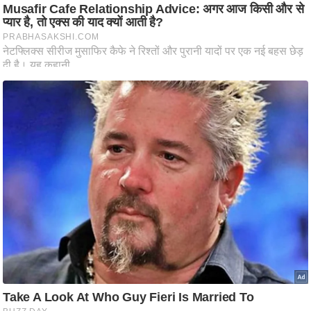
ति
ष
प्र
भु
म
हि
मा
/
ध
र्म
स्थ
ल
व्र
त
त्यो
हा
र