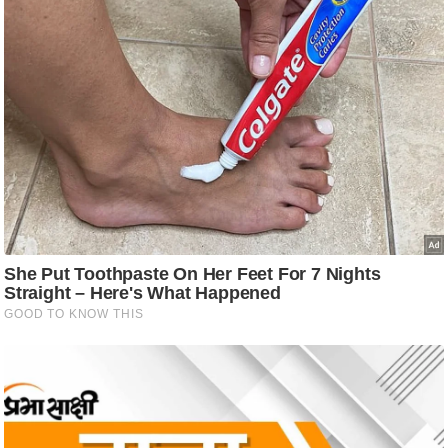
/
फै
श
न
घ
रे
लू
नु
स्खे
प
र्य
ट
न
स्थ
ल
फि