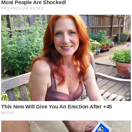
g
N
e
w
s
ला
इ
फ
स्टा
इ
ल
टे
क्नॉ
लॉ
जी
ब्यू
टी