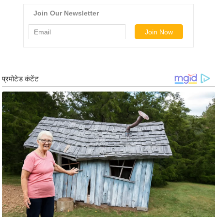
र्ल्ड
न्यू
ज
ब्री
फ
म
नो
रं
ज
न
ज
ग
त
बॉ
ली
वु