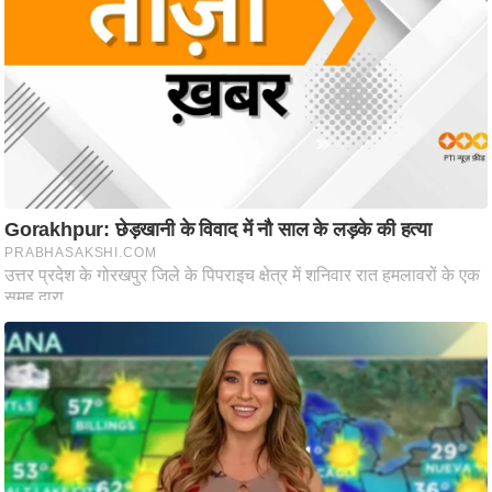
ट
ने
स
मं
त्रा
रि
ले
श
न
शि
प
रा
ज
नी
ति
वि
श्ले