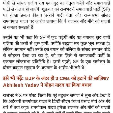
ख्सि
घोसी से सांसद राजीव राय एक गुट का नेतृत्व करेंगे और समाजवादी
य
पार्टी से अलग हो जाएंगे। शुक्रवार को राजभर ने समाजवादी पार्टी (SP)
त
पर तीखा हमला किया। उन्होंने पार्टी नेता और राज्यसभा सांसद
रामगोपाल यादव पर आरोप लगाया कि वे राजभर और मौर्य को यादवों
यं
से कमतर समझते हैं।
ग
इं
उन्होंने यह भी कहा कि SP में फूट पड़ेगी और यह बगावत खुद बागी
डि
बलिया की धरती से शुरू होगी, क्योंकि ब्राह्मण सब कुछ भूल सकता है!
या
लेकिन अपमान नहीं। उनके इस बयान को बलिया के सांसद सनातन पांडे
से जोड़कर देखा जा रहा है, जो इस ज़िले से समाजवादी पार्टी के
सा
एकमात्र लोकसभा प्रतिनिधि हैं। इससे पहले, SP के एक सम्मेलन के
हि
दौरान ब्राह्मण समुदाय के अपमान के आरोप भी लगे थे।
त्य
ज
इसे भी पढ़ें:
BJP के अंदर ही 3 CMs को हटाने की साज़िश?
ग
Akhilesh Yadav ने मोहन यादव का किया बचाव
त
राजभर ने X पर पोस्ट किया कि पूरे बहुजन समाज ने सुना और देखा है
ऑ
कि अहंकारी रामगोपाल यादव ने डिप्टी सीएम केशव प्रसाद मौर्य और मेरे
टो
बारे में क्या कहा। रामगोपाल यादव हमेशा राजभर और मौर्य को यादवों
व