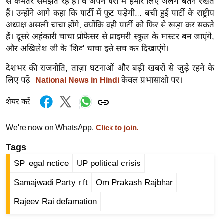
से कमतर समझते रहे हैं। वे अपने घरों में हमारे लिए अलग बर्तन रखते
र्ल्ड
हैं। उन्होंने आगे कहा कि पार्टी में फूट पड़ेगी... बची हुई पार्टी के राष्ट्रीय
न्यू
अध्यक्ष असली चाचा होंगे, क्योंकि वही पार्टी को फिर से खड़ा कर सकते
ज
हैं। दूसरे अहंकारी चाचा प्रोफेसर से प्राइमरी स्कूल के मास्टर बन जाएंगे,
और अखिलेश जी के 'शिव' चाचा इसे सच कर दिखाएंगे।
ब्री
फ
देशभर की राजनीति, ताज़ा घटनाओं और बड़ी खबरों से जुड़े रहने के
म
लिए पढ़ें
केवल प्रभासाक्षी पर।
National News in Hindi
नो
शेयर करें
रं
ज
न
We're now on WhatsApp.
Click to join.
ज
Tags
ग
SP legal notice
UP political crisis
त
बॉ
Samajwadi Party rift
Om Prakash Rajbhar
ली
Rajeev Rai defamation
वु