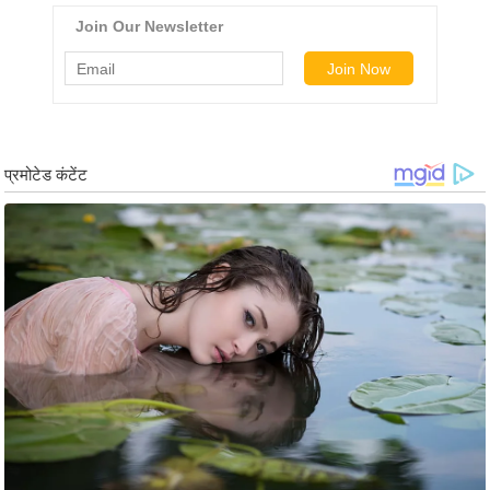
ड
हॉ
ली
वु
ड
फि
ल्म
स
मी
क्षा
B
r
e
a
k
i
n