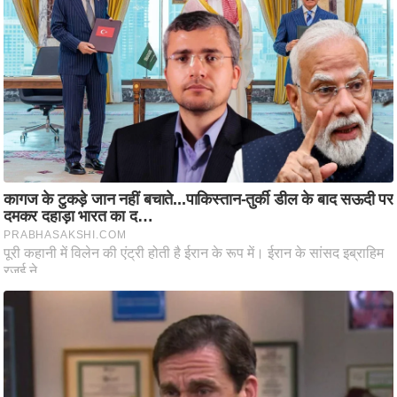
ष
ण
स
म
सा
म
यि
क
मा
तृ
भू
मि
स्तं
भ
ए
म
.