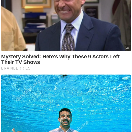
आ
र
.
आ
ई
.
चा
य
प
र
स
मी
क्षा
ध
र्म
ज्यो