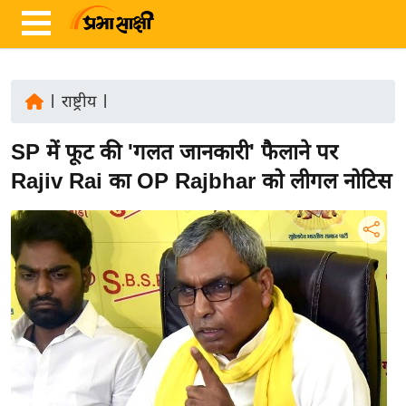
|
राष्ट्रीय
|
ता
SP में फूट की 'गलत जानकारी' फैलाने पर
ज़ा
ख
Rajiv Rai का OP Rajbhar को लीगल नोटिस
ब
र
रा
ष्ट्री
य
अं
त
र्रा
ष्ट्री