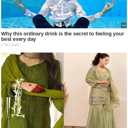
ति
ष
प्र
भु
म
हि
मा
/
ध
र्म
स्थ
ल
व्र
त
त्यो
हा
र