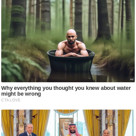
ट
ने
स
मं
त्रा
रि
ले
श
न
शि
प
रा
ज
नी
ति
वि
श्ले