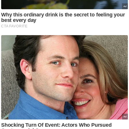
g
N
e
w
s
ला
इ
फ
स्टा
इ
ल
टे
क्नॉ
लॉ
जी
ब्यू
टी