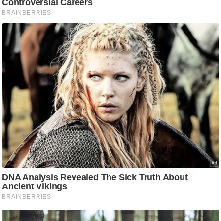
/
फै
श
न
घ
रे
लू
नु
स्खे
प
र्य
ट
न
स्थ
ल
फि