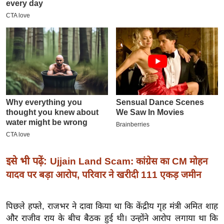
इ
म
ई
-
पे
प
र
मि
सा
ल
बे
इसे भी पढ़ें:
Ujjain Land Scam: कांग्रेस का CM मोहन
मि
यादव पर बड़ा आरोप, परिवार ने खरीदी 111 एकड़ जमीन
सा
ल
पिछले हफ्ते, राजभर ने दावा किया था कि केंद्रीय गृह मंत्री अमित शाह
श
और राजीव राय के बीच बैठक हुई थी। उन्होंने आरोप लगाया था कि