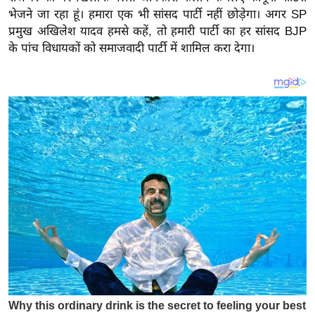
य
भेजने जा रहा हूं। हमारा एक भी सांसद पार्टी नहीं छोड़ेगा। अगर SP
ब
प्रमुख अखिलेश यादव हमसे कहें, तो हमारी पार्टी का हर सांसद BJP
ज
के पांच विधायकों को समाजवादी पार्टी में शामिल करा देगा।
ट
खे
ल
क्रि
के
ट
I
P
L
2
0
2
6
क्रा