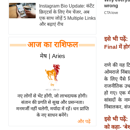
Instagram Bio Update: कंटेंट
स्तंभ
क्रिएटर्स के लिए गेम चेंजर, अब
एम.
एक साथ जोड़ें 5 Multiple Links
आर.
और बढ़ाएं रीच
आई.
इसे भी पढ़ें:
चाय पर
आज का राशिफल
Final में हो
समीक्षा
मेष | Aries
धर्म
राणे की यह टि
ज्योतिष
ओमराजे निंबा
प्रभु
के लिए पैसे ल
महिमा/
राजनीतिक उथल-
धर्मस्थल
हो गए। एक मीड
नए लोगों से भेंट होंगी, जो लाभदायक होगी।
व्रत
सांसदों के 
संतान की प्रगति से सुख और प्रसन्नता।
त्योहार
निंबालकर, सं
मनमर्जी नहीं चलेगी, मर्यादा में रहें। धन प्राप्ति
के नए साधन बनेंगे।
राशिफल
इसे भी पढ़ें:
और पढ़ें
विशेष
को कहा- 'बेश