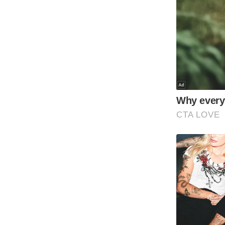
Code Of Ethics
RSS
Our Team
Expert Panel
Loksabhachunav
Android App