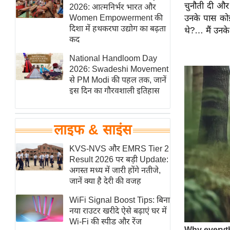
चुनौती दी और
हॉलीवुड
2026: आत्मनिर्भर भारत और
Women Empowerment की
उनके पास कोई
फिल्म समीक्षा
दिशा में हथकरघा उद्योग का बढ़ता
थे?… मैं उनके
Breaking
कद
News
National Handloom Day
लाइफस्टाइल
2026: Swadeshi Movement
से PM Modi की पहल तक, जानें
टेक्नॉलॉजी
इस दिन का गौरवशाली इतिहास
ब्यूटी/फैशन
घरेलू नुस्खे
लाइफ & साइंस
पर्यटन स्थल
फिटनेस मंत्रा
KVS-NVS और EMRS Tier 2
Result 2026 पर बड़ी Update:
रिलेशनशिप
अगस्त मध्य में जारी होंगे नतीजे,
राजनीति
जानें क्या है देरी की वजह
विश्लेषण
WiFi Signal Boost Tips: बिना
समसामयिक
नया राउटर खरीदे ऐसे बढ़ाएं घर में
Wi-Fi की स्पीड और रेंज
मातृभूमि