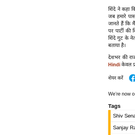
विश्लेषण
शिंदे ने कहा 
ट्रेंडिंग
जब हमारे पास
जानते हैं कि म
Q
पर पार्टी क
u
शिंदे गुट के 
i
बताया है।
c
k
देशभर की राज
L
केवल प
Hindi
i
शेयर करें
n
k
s
We're now 
Tags
विधानसभा
चुनाव
Shiv Sena
फोटो
Sanjay R
वीडियो