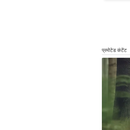
ऑडियो
इंफ़ोग्राफ़िक
राज्यों से
शहरों से
वेब स्टोरी
कार्टून
Short
Videos
iOS App
About us
Contact Editor
Advertise
Privacy Policy
Grievance
Redressal