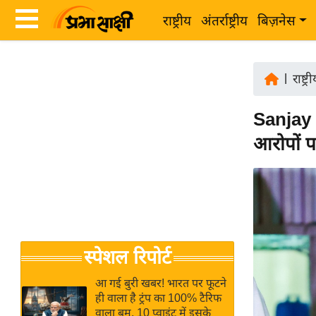
राष्ट्रीय
अंतर्राष्ट्रीय
बिज़नेस
Latest
ता
News
|
राष्ट्र
ज़ा
in
ख
Sanjay 
Hindi
ब
आरोपों 
र
Hindi
राष्ट्रीय
News
अंतर्राष्ट्रीय
Live
बिज़नेस
उद्योग
Breaking
स्पेशल रिपोर्ट
जगत
News in
विशेषज्ञ
Hindi
आ गई बुरी खबर! भारत पर फूटने
राय
ही वाला है ट्रंप का 100% टैरिफ
वाला बम, 10 प्वाइंट में इसके