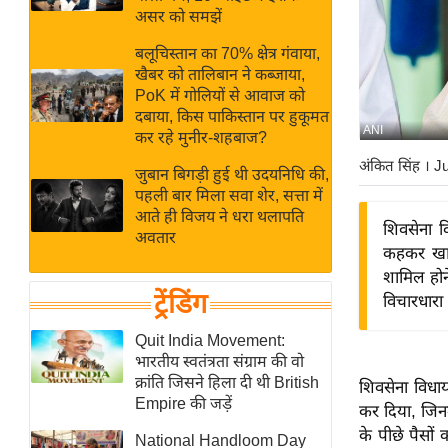
बजट
Hindi
असर को समझें
खेल
News
बलूचिस्तान का 70% क्षेत्र गंवाया,
क्रिकेट
खैबर को तालिबान ने कब्जाया,
Hindi
IPL
PoK में गोलियों से आवाज को
दबाया, किस पाकिस्तान पर हुकूमत
Videos
2026
ANI
कर रहे मुनीर-शहबाज?
क्राइम
अंकित सिंह
। J
जुबान बिगड़ी हुई थी उदयनिधि की,
ई-पेपर
पहली बार मिला सवा शेर, सत्ता में
मिसाल बेमिसाल
आते ही विजय ने धरा थलापति
शिवसेना व
अवतार
शख्सियत
कहकर खारि
यंग इंडिया
शामिल होने
ट्रेंडिंग
विचारधारा
साहित्य जगत
ऑटो वर्ल्ड
Quit India Movement:
भारतीय स्वतंत्रता संग्राम की वो
न्यूज ब्रीफ
क्रांति जिसने हिला दी थी British
शिवसेना विधा
मनोरंजन जगत
Empire की जड़ें
कर दिया, जिनम
बॉलीवुड
के पीछे पैसों
National Handloom Day