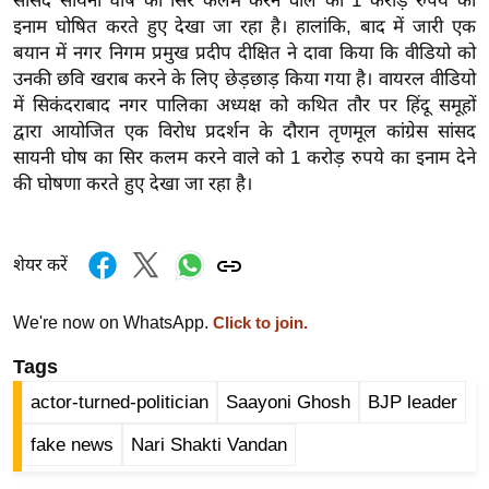
सांसद सायनी घोष का सिर कलम करने वाले को 1 करोड़ रुपये का
र्ल्ड
इनाम घोषित करते हुए देखा जा रहा है। हालांकि, बाद में जारी एक
न्यू
बयान में नगर निगम प्रमुख प्रदीप दीक्षित ने दावा किया कि वीडियो को
उनकी छवि खराब करने के लिए छेड़छाड़ किया गया है। वायरल वीडियो
ज
में सिकंदराबाद नगर पालिका अध्यक्ष को कथित तौर पर हिंदू समूहों
ब्री
द्वारा आयोजित एक विरोध प्रदर्शन के दौरान तृणमूल कांग्रेस सांसद
फ
सायनी घोष का सिर कलम करने वाले को 1 करोड़ रुपये का इनाम देने
म
की घोषणा करते हुए देखा जा रहा है।
नो
रं
ज
शेयर करें
न
ज
We're now on WhatsApp.
Click to join.
ग
Tags
त
actor-turned-politician
Saayoni Ghosh
BJP leader
बॉ
ली
fake news
Nari Shakti Vandan
वु