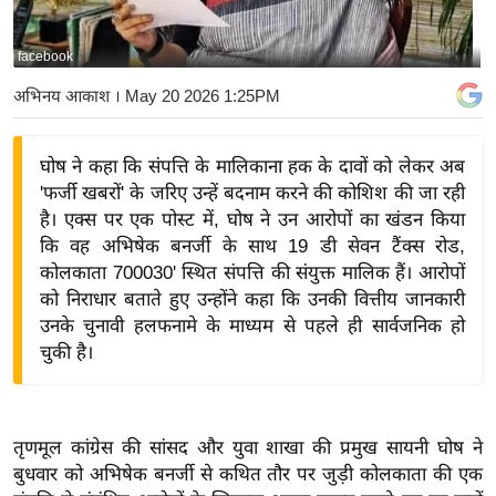
य
बि
facebook
ज़
अभिनय आकाश
। May 20 2026 1:25PM
ने
स
घोष ने कहा कि संपत्ति के मालिकाना हक के दावों को लेकर अब
उ
'फर्जी खबरों' के जरिए उन्हें बदनाम करने की कोशिश की जा रही
द्यो
है। एक्स पर एक पोस्ट में, घोष ने उन आरोपों का खंडन किया
ग
कि वह अभिषेक बनर्जी के साथ 19 डी सेवन टैंक्स रोड,
ज
कोलकाता 700030' स्थित संपत्ति की संयुक्त मालिक हैं। आरोपों
ग
को निराधार बताते हुए उन्होंने कहा कि उनकी वित्तीय जानकारी
त
उनके चुनावी हलफनामे के माध्यम से पहले ही सार्वजनिक हो
चुकी है।
वि
शे
ष
ज्ञ
तृणमूल कांग्रेस की सांसद और युवा शाखा की प्रमुख सायनी घोष ने
रा
बुधवार को अभिषेक बनर्जी से कथित तौर पर जुड़ी कोलकाता की एक