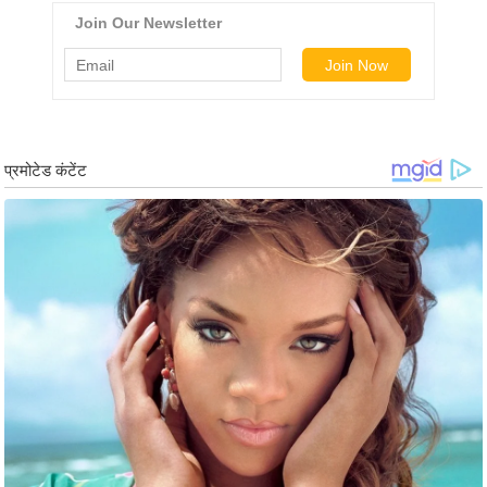
ड
हॉ
ली
वु
ड
फि
ल्म
स
मी
क्षा
B
r
e
a
k
i
n