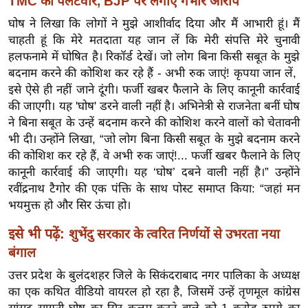
TMC का पलटवार, BJP पर लगाए गंभीर आरोप
ख्सि
य
घोष ने लिखा कि लोगों ने मुझे आशीर्वाद दिया और मैं आभारी हूं। मैं
चाहती हूं कि मेरे मतदाता यह जान लें कि मेरी संपत्ति मेरे चुनावी
त
हलफनामे में घोषित है। रिकॉर्ड देखें। जो लोग बिना किसी सबूत के मुझे
यं
बदनाम करने की कोशिश कर रहे हैं - अभी रुक जाएं! कृपया जान लें,
ग
इसे ऐसे ही नहीं जाने दूंगी। फर्जी खबर फैलाने के लिए कानूनी कार्रवाई
इं
की जाएगी। यह 'घोष' डरने वाली नहीं है। अभिनेत्री से राजनेता बनीं घोष
डि
ने बिना सबूत के उन्हें बदनाम करने की कोशिश करने वालों को चेतावनी
या
भी दी। उन्होंने लिखा, “जो लोग बिना किसी सबूत के मुझे बदनाम करने
सा
की कोशिश कर रहे हैं, वे अभी रुक जाएं!... फर्जी खबर फैलाने के लिए
कानूनी कार्रवाई की जाएगी। यह ‘घोष’ दबने वाली नहीं है।” उन्होंने
हि
रवींद्रनाथ टैगोर की एक पंक्ति के साथ पोस्ट समाप्त किया: “जहां मन
त्य
भयमुक्त हो और सिर ऊंचा हो।
ज
ग
इसे भी पढ़ें:
शुभेंदु सरकार के त्वरित निर्णयों से उभरता नया
त
बंगाल
ऑ
उत्तर प्रदेश के बुलंदशहर जिले के सिकंदराबाद नगर पालिका के अध्यक्ष
टो
का एक कथित वीडियो वायरल हो रहा है, जिसमें उन्हें तृणमूल कांग्रेस
व