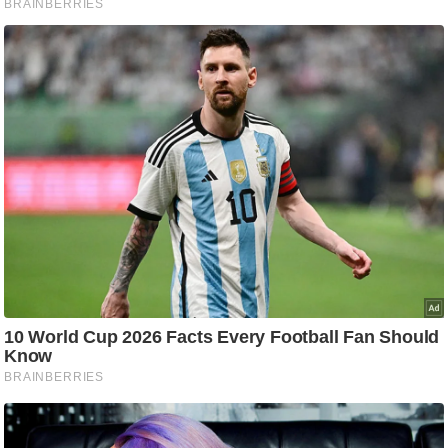
/
फै
श
न
घ
रे
लू
नु
स्खे
प
र्य
ट
न
स्थ
ल
फि