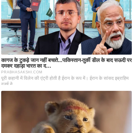
ष
ण
स
म
सा
म
यि
क
मा
तृ
भू
मि
स्तं
भ
ए
म
.