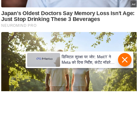
c
y
G
r
i
e
v
डिजिटल सुरक्षा पर जोर: MeitY ने
a
Meta को दिया निर्देश, कंटेंट मॉडरेशन
n
मजबूत करे
c
e
R
e
d
r
e
s