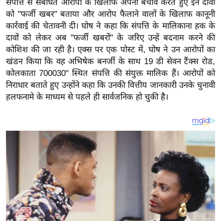
संपत्ति से संबंधित आरोपों के खिलाफ अपना बचाव करते हुए इन दावों
य
को "फर्जी खबर" बताया और आरोप फैलाने वालों के खिलाफ कानूनी
ब
कार्रवाई की चेतावनी दी। घोष ने कहा कि संपत्ति के मालिकाना हक के
ज
दावों को लेकर अब "फर्जी खबरों" के जरिए उन्हें बदनाम करने की
ट
कोशिश की जा रही है। एक्स पर एक पोस्ट में, घोष ने उन आरोपों का
खे
खंडन किया कि वह अभिषेक बनर्जी के साथ 19 डी सेवन टैंक्स रोड,
ल
कोलकाता 700030" स्थित संपत्ति की संयुक्त मालिक हैं। आरोपों को
निराधार बताते हुए उन्होंने कहा कि उनकी वित्तीय जानकारी उनके चुनावी
क्रि
हलफनामे के माध्यम से पहले ही सार्वजनिक हो चुकी है।
के
ट
I
P
L
2
0
2
6
क्रा