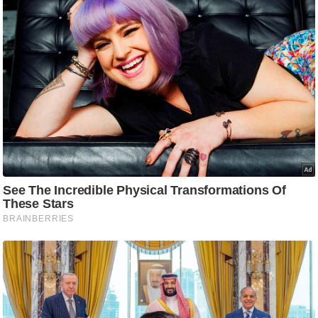
ट
ने
स
मं
त्रा
रि
ले
श
न
शि
प
रा
ज
नी
ति
वि
श्ले