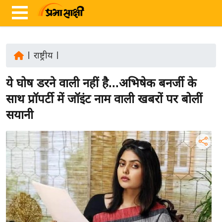
|
राष्ट्रीय
|
ता
ये घोष डरने वाली नहीं है...अभिषेक बनर्जी के
ज़ा
ख
साथ प्रॉपर्टी में जॉइंट नाम वाली खबरों पर बोलीं
ब
सयानी
र
रा
ष्ट्री
य
अं
त
र्रा
ष्ट्री