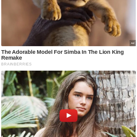
आ
र
.
आ
ई
.
चा
य
प
र
स
मी
क्षा
ध
र्म
ज्यो