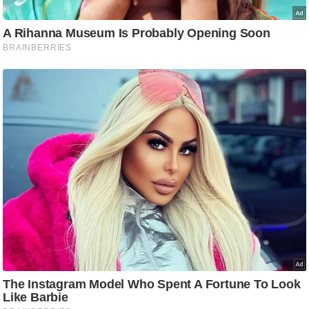
g
N
e
w
s
ला
इ
फ
स्टा
इ
ल
टे
क्नॉ
लॉ
जी
ब्यू
टी