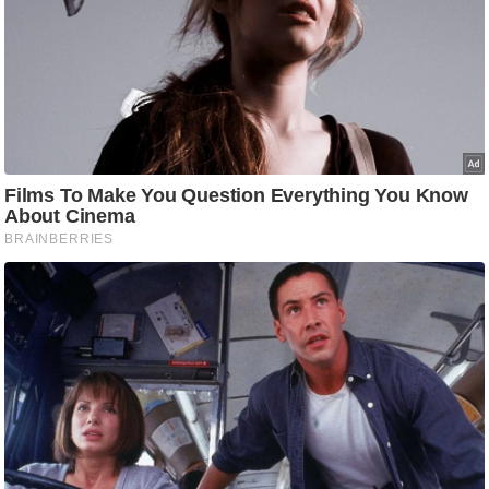
आ
र
.
आ
ई
.
चा
य
प
र
स
मी
क्षा
ध
र्म
ज्यो