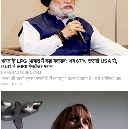
ष
ण
स
म
सा
म
यि
क
मा
तृ
भू
मि
स्तं
भ
ए
म
.