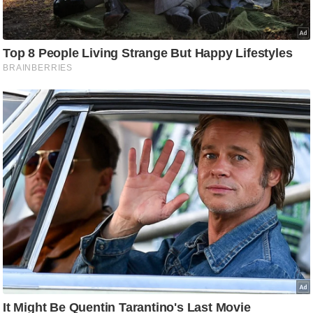
g
N
e
w
s
ला
इ
फ
स्टा
इ
ल
टे
क्नॉ
लॉ
जी
ब्यू
टी