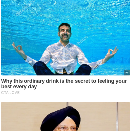
ट
ने
स
मं
त्रा
रि
ले
श
न
शि
प
रा
ज
नी
ति
वि
श्ले