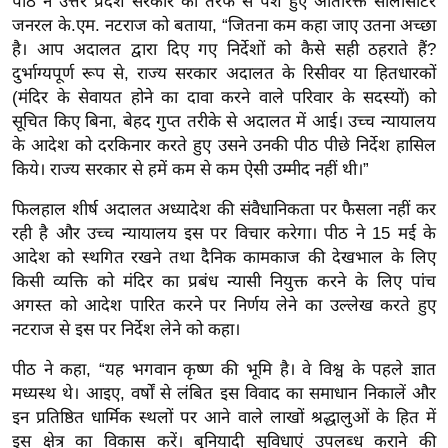
पीठ ने उत्तर प्रदेश सरकार की तरफ से पेश हुए अतिरिक्त सॉलीसीटर
ख्सि
जनरल के.एम. नटराज को बताया, “जितना कम कहा जाए उतना अच्छा
य
है। आप अदालत द्वारा दिए गए निर्देशों को कैसे सही ठहराते हैं?
त
दुर्भाग्यपूर्ण रूप से, राज्य सरकार अदालत के रिसीवर या हितधारकों
यं
(मंदिर के सेवायत होने का दावा करने वाले परिवार के सदस्यों) को
ग
सूचित किए बिना, बेहद गुप्त तरीके से अदालत में आई। उच्च न्यायालय
इं
के आदेश को दरकिनार करते हुए उसने उनकी पीठ पीछे निर्देश हासिल
डि
किये। राज्य सरकार से हमें कम से कम ऐसी उम्मीद नहीं थी।”
या
फिलहाल शीर्ष अदालत अध्यादेश की संवैधानिकता पर फैसला नहीं कर
सा
रही है और उच्च न्यायालय इस पर विचार करेगा। पीठ ने 15 मई के
हि
आदेश को स्थगित रखने तथा दैनिक कामकाज की देखभाल के लिए
त्य
किसी व्यक्ति को मंदिर का प्रबंध न्यासी नियुक्त करने के लिए पांच
ज
अगस्त को आदेश पारित करने पर निर्णय लेने का उल्लेख करते हुए
ग
नटराज से इस पर निर्देश लेने को कहा।
त
पीठ ने कहा, “यह भगवान कृष्ण की भूमि है। वे विश्व के पहले ज्ञात
ऑ
मध्यस्थ थे। आइए, वर्षों से लंबित इस विवाद का समाधान निकालें और
टो
इन प्रतिष्ठित धार्मिक स्थलों पर आने वाले लाखों श्रद्धालुओं के हित में
व
इस क्षेत्र का विकास करें। बुनियादी सुविधाएं उपलब्ध कराने की