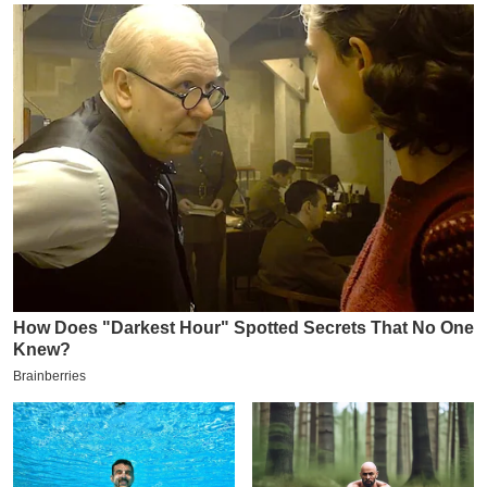
य
ब
ज
ट
खे
ल
क्रि
के
ट
I
P
L
2
0
2
6
क्रा