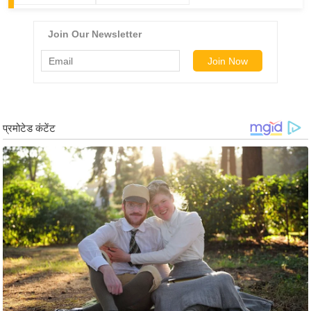
ड
हॉ
ली
वु
ड
फि
ल्म
स
मी
क्षा
B
r
e
a
k
i
n