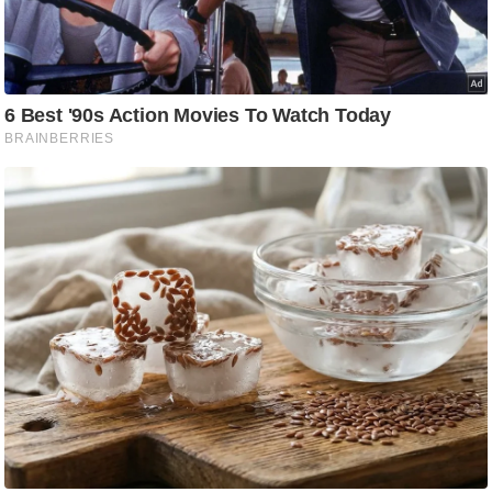
ति
ष
प्र
भु
म
हि
मा
/
ध
र्म
स्थ
ल
व्र
त
त्यो
हा
र