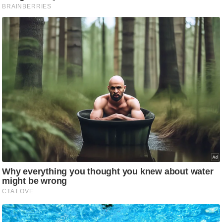
/
फै
श
न
घ
रे
लू
नु
स्खे
प
र्य
ट
न
स्थ
ल
फि