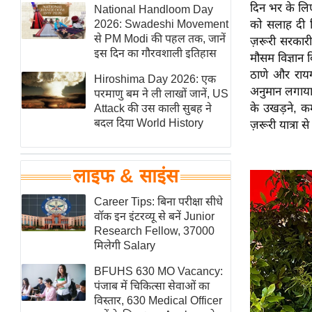
दिन भर के लिए
हॉलीवुड
National Handloom Day
2026: Swadeshi Movement
को सलाह दी क
फिल्म समीक्षा
से PM Modi की पहल तक, जानें
ज़रूरी सरकार
Breaking
इस दिन का गौरवशाली इतिहास
मौसम विज्ञान 
News
ठाणे और रायगढ
Hiroshima Day 2026: एक
अनुमान लगाया 
लाइफस्टाइल
परमाणु बम ने ली लाखों जानें, US
के उखड़ने, कम
Attack की उस काली सुबह ने
टेक्नॉलॉजी
बदल दिया World History
ज़रूरी यात्र
ब्यूटी/फैशन
घरेलू नुस्खे
लाइफ & साइंस
पर्यटन स्थल
फिटनेस मंत्रा
Career Tips: बिना परीक्षा सीधे
वॉक इन इंटरव्यू से बनें Junior
रिलेशनशिप
Research Fellow, 37000
राजनीति
मिलेगी Salary
विश्लेषण
BFUHS 630 MO Vacancy:
समसामयिक
पंजाब में चिकित्सा सेवाओं का
विस्तार, 630 Medical Officer
मातृभूमि