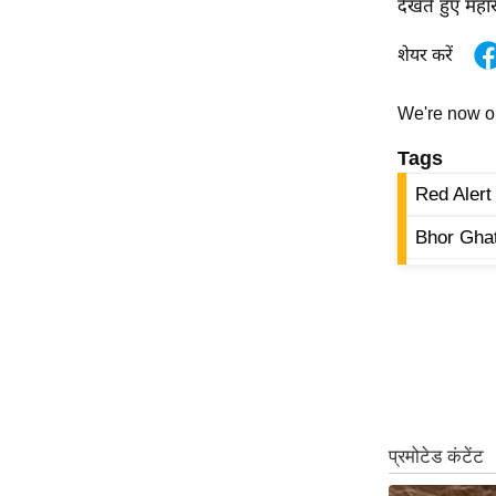
देखते हुए महा
ऑडियो
शेयर करें
इंफ़ोग्राफ़िक
राज्यों से
We're now 
शहरों से
Tags
वेब स्टोरी
Red Alert
कार्टून
Short
Bhor Ghat
Videos
iOS App
About us
Contact Editor
Advertise
Privacy Policy
Grievance
Redressal