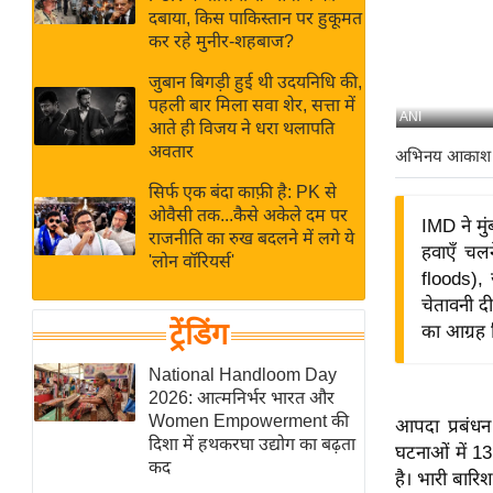
बजट
Hindi
दबाया, किस पाकिस्तान पर हुकूमत
खेल
News
कर रहे मुनीर-शहबाज?
क्रिकेट
जुबान बिगड़ी हुई थी उदयनिधि की,
Hindi
IPL
पहली बार मिला सवा शेर, सत्ता में
ANI
आते ही विजय ने धरा थलापति
Videos
2026
अवतार
अभिनय आकाश
क्राइम
सिर्फ एक बंदा काफ़ी है: PK से
ई-पेपर
ओवैसी तक...कैसे अकेले दम पर
IMD ने मुं
मिसाल बेमिसाल
राजनीति का रुख बदलने में लगे ये
हवाएँ चल
'लोन वॉरियर्स'
शख्सियत
floods),
यंग इंडिया
चेतावनी द
ट्रेंडिंग
का आग्रह 
साहित्य जगत
ऑटो वर्ल्ड
National Handloom Day
2026: आत्मनिर्भर भारत और
न्यूज ब्रीफ
Women Empowerment की
आपदा प्रबंधन
मनोरंजन जगत
दिशा में हथकरघा उद्योग का बढ़ता
घटनाओं में 13
कद
बॉलीवुड
है। भारी बार