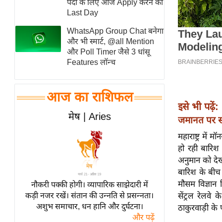
पदों के लिए आज Apply करने का
स्तंभ
Last Day
एम.
WhatsApp Group Chat बनेगा
आर.
और भी स्मार्ट, @all Mention
और Poll Timer जैसे 3 धांसू
आई.
Features लॉन्च
चाय पर
समीक्षा
आज का राशिफल
धर्म
इसे भी पढ़ें:
ज्योतिष
मेष | Aries
जमानत पर सस
प्रभु
महाराष्ट्र मे
महिमा/
हो रही बारिश
धर्मस्थल
अनुमान को देख
व्रत
बारिश के बीच 
त्योहार
मौसम विज्ञान
नौकरी पक्की होगी। व्यापारिक साझेदारी में
कड़ी नजर रखें। संतान की उन्नति से प्रसन्नता।
सेंट्रल रेलव
राशिफल
अशुभ समाचार, धन हानि और दुर्घटना।
ठाकुरवाड़ी क
विशेष
और पढ़ें