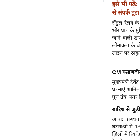
विश्लेषण
इसे भी पढ़ें:
ट्रेंडिंग
से संपर्क टूटा
सेंट्रल रेलव
Q
भोर घाट के मु
u
जाने वाली डा
i
लोनावला के ब
c
लाइन पर ठाकु
k
L
CM फडणवीस न
i
n
मुख्यमंत्री द
k
घटनाएं शामिल 
s
पूरा तंत्र, नग
बारिश से जुड
विधानसभा
चुनाव
आपदा प्रबंधन 
घटनाओं में 1
फोटो
ज़िलों में रि
वीडियो