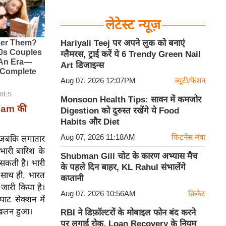
लेटेस्ट न्यूज़
Hariyali Teej पर अपने लुक को बनाएं
ग्लैमरस, ट्राई करें ये 6 Trendy Green Nail
Art डिजाइन्स
Aug 07, 2026 12:07PM
ब्यूटी/फैशन
Monsoon Health Tips: सावन में कमजोर
mam की
Digestion को दुरुस्त रखेंगे ये Food
Habits और Diet
Aug 07, 2026 11:18AM
फिटनेस मंत्रा
ा, जबकि लगातार
भारी बारिश के
Shubman Gill चोट के कारण अभ्यास मैच
 सकती है। भारी
के पहले दिन बाहर, KL Rahul संभालेंगे
; साथ ही, भारत
कप्तानी
जारी किया है।
Aug 07, 2026 10:56AM
क्रिकेट
ाट सेक्शन में
स्खलन हुआ।
RBI ने डिफ़ॉल्टरों के मोबाइल फोन बंद करने
पर लगाई रोक, Loan Recovery के नियम