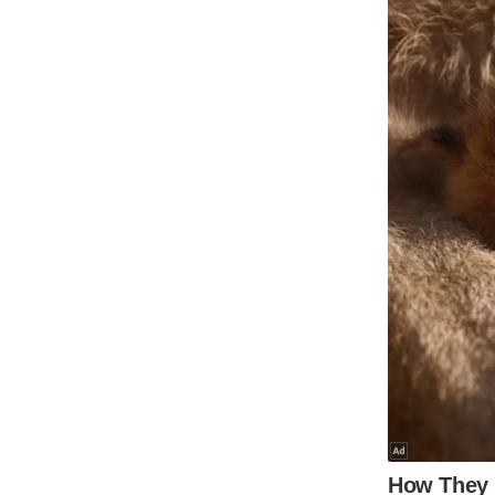
Code Of Ethics
RSS
Our Team
Expert Panel
Loksabhachunav
Android App