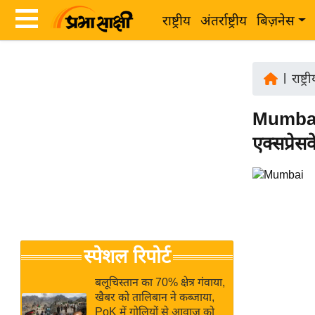
राष्ट्रीय
अंतर्राष्ट्रीय
बिज़नेस
Latest
ता
News
|
राष्ट्र
ज़ा
in
ख
Mumbai r
Hindi
ब
एक्सप्रे
र
Hindi
राष्ट्रीय
News
अंतर्राष्ट्रीय
Live
बिज़नेस
उद्योग
Breaking
स्पेशल रिपोर्ट
जगत
News in
विशेषज्ञ
Hindi
बलूचिस्तान का 70% क्षेत्र गंवाया,
राय
खैबर को तालिबान ने कब्जाया,
PoK में गोलियों से आवाज को