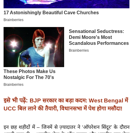
इ
म
ई
-
पे
प
र
मि
सा
ल
बे
इसे भी पढ़ें:
BJP सरकार का बड़ा कदम: West Bengal में
मि
UCC बिल लाने की तैयारी, विधानसभा में पेश होगा मसौदा!
सा
ल
इन छह शहीदों में – जिनमें से ज़्यादातर ने ‘ऑपरेशन सिंदूर’ के दौरान
श