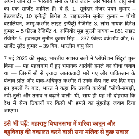
अपनी जान दी – भारतीय सेना के पाँच जवान और भारतीय वायु सेना
ख्सि
का एक सार्जेंट शामिल हैं। वे हैं: 1. सूबेदार मेजर पवन कुमार –
य
हेडक्वार्टर, 10 इन्फैंट्री ब्रिगेड 2. राइफलमैन सुनील कुमार – चौथी
त
बटालियन, जम्मू-कश्मीर लाइट इन्फैंट्री रेजिमेंट 3. लांस नायक दिनेश
यं
कुमार – 5 फील्ड रेजिमेंट 4. अग्निवीर मूड मुरली नायक – 851 लाइट
ग
रेजिमेंट 5. हवलदार सुनील कुमार सिंह – 237 फील्ड वर्कशॉप और, 6.
इं
सार्जेंट सुरेंद्र कुमार – 39 विंग, भारतीय वायु सेना।
डि
7 मई 2025 की सुबह, भारतीय सशस्त्र बलों ने 'ऑपरेशन सिंदूर' शुरू
या
किया –– यह पहलगाम में हुए भयानक आतंकी हमले का सीधा जवाब
सा
था –– जिसमें सौ से ज़्यादा आतंकवादी मारे गए और पाकिस्तान के
हि
पंजाब प्रांत और पाक-अधिकृत कश्मीर में उनके कैंप नष्ट कर दिए गए।
त्य
इन हमलों के बाद, भारत ने कहा कि उसकी कार्रवाई "सोची-समझी,
ज
नपी-तुली और तनाव न बढ़ाने वाली" थी, साथ ही यह भी दोहराया कि
ग
देश में सैन्य ठिकानों पर किसी भी हमले का मुंहतोड़ जवाब दिया
त
जाएगा।
ऑ
इसे भी पढ़ें:
महाराष्ट्र विधानसभा में शरिया कानून और
टो
बहुविवाह की वकालत करने वाली सना मलिक से कुछ सवाल
व