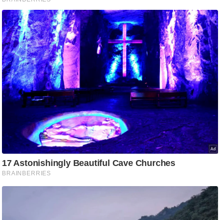
/
फै
श
न
घ
रे
लू
नु
स्खे
प
र्य
ट
न
स्थ
ल
फि