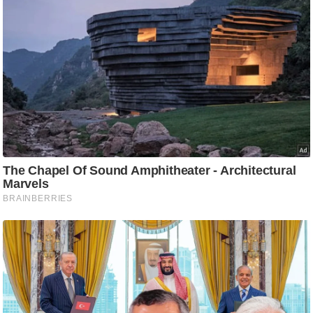
ट
ने
स
मं
त्रा
रि
ले
श
न
शि
प
रा
ज
नी
ति
वि
श्ले