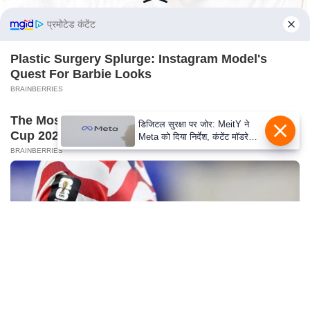
c
y
प्रमोटेड कंटेंट
G
r
Plastic Surgery Splurge: Instagram Model's
Quest For Barbie Looks
i
BRAINBERRIES
e
v
The Most Surprising Things About FIFA World
डिजिटल सुरक्षा पर जोर: MeitY ने
a
Cup 2026
Meta को दिया निर्देश, कंटेंट मॉडरेशन
n
मजबूत करे
BRAINBERRIES
c
e
R
e
d
r
e
s