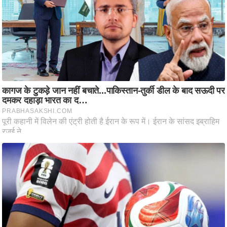
ष
ण
स
म
सा
म
यि
क
मा
तृ
भू
मि
स्तं
भ
ए
म
.