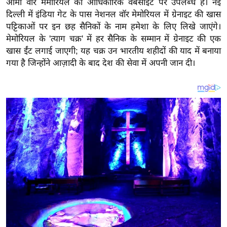
आर्मी वॉर मेमोरियल की आधिकारिक वेबसाइट पर उपलब्ध है। नई
य
दिल्ली में इंडिया गेट के पास नेशनल वॉर मेमोरियल में ग्रेनाइट की खास
ब
पट्टिकाओं पर इन छह सैनिकों के नाम हमेशा के लिए लिखे जाएंगे।
ज
मेमोरियल के 'त्याग चक्र' में हर सैनिक के सम्मान में ग्रेनाइट की एक
ट
खास ईंट लगाई जाएगी; यह चक्र उन भारतीय शहीदों की याद में बनाया
खे
गया है जिन्होंने आज़ादी के बाद देश की सेवा में अपनी जान दी।
ल
क्रि
के
ट
I
P
L
2
0
2
6
क्रा