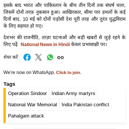
र्ल्ड
इसके बाद भारत और पाकिस्तान के बीच तीन दिनों तक संघर्ष चला,
जिसमें दोनों तरफ़ नुकसान हुआ। आखिरकार, सीमा पार हमलों के कई
न्यू
दिनों बाद, 10 मई को दोनों पड़ोसी देश पूरी तरह और तुरंत युद्धविराम
ज
के लिए सहमत हो गए।
ब्री
फ
देशभर की राजनीति, ताज़ा घटनाओं और बड़ी खबरों से जुड़े रहने के
लिए पढ़ें
केवल प्रभासाक्षी पर।
National News in Hindi
म
नो
शेयर करें
रं
ज
We're now on WhatsApp.
Click to join.
न
ज
Tags
ग
Operation Sindoor
Indian Army martyrs
त
National War Memorial
India Pakistan conflict
बॉ
ली
Pahalgam attack
वु