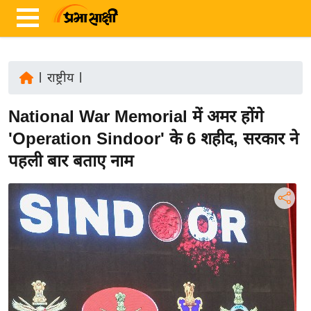
|
राष्ट्रीय
|
ता
National War Memorial में अमर होंगे
ज़ा
ख
'Operation Sindoor' के 6 शहीद, सरकार ने
ब
पहली बार बताए नाम
र
रा
ष्ट्री
य
अं
त
र्रा
ष्ट्री