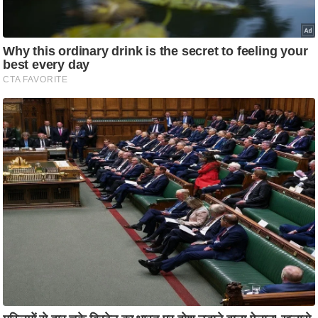
ति
ष
प्र
भु
म
हि
मा
/
ध
र्म
स्थ
ल
व्र
त
त्यो
हा
र