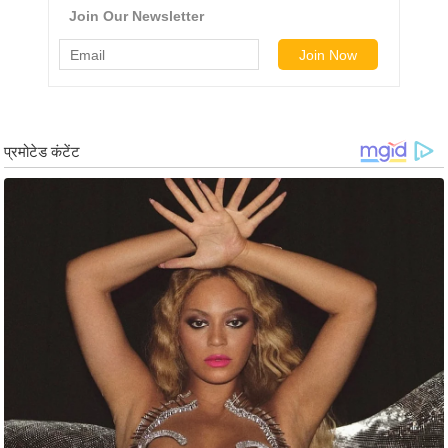
ड
हॉ
ली
वु
ड
फि
ल्म
स
मी
क्षा
B
r
e
a
k
i
n