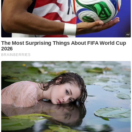
आ
र
.
आ
ई
.
चा
य
प
र
स
मी
क्षा
ध
र्म
ज्यो