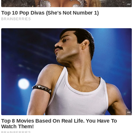
g
N
e
w
s
ला
इ
फ
स्टा
इ
ल
टे
क्नॉ
लॉ
जी
ब्यू
टी