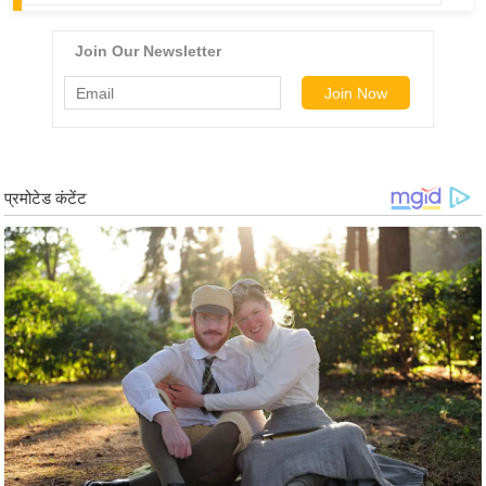
ट
ने
स
मं
त्रा
रि
ले
श
न
शि
प
रा
ज
नी
ति
वि
श्ले