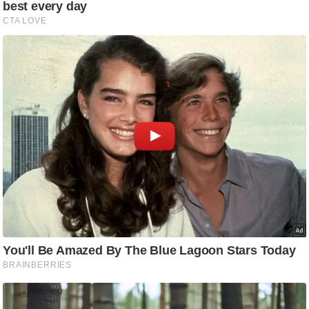
आ
र
.
आ
ई
.
चा
य
प
र
स
मी
क्षा
ध
र्म
ज्यो