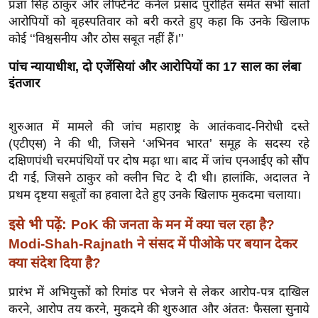
प्रज्ञा सिंह ठाकुर और लेफ्टिनेंट कर्नल प्रसाद पुरोहित समेत सभी सातों
ख्सि
आरोपियों को बृहस्पतिवार को बरी करते हुए कहा कि उनके खिलाफ
य
कोई ‘‘विश्वसनीय और ठोस सबूत नहीं हैं।’’
त
यं
पांच न्यायाधीश, दो एजेंसियां और आरोपियों का 17 साल का लंबा
ग
इंतजार
इं
डि
शुरुआत में मामले की जांच महाराष्ट्र के आतंकवाद-निरोधी दस्ते
या
(एटीएस) ने की थी, जिसने ‘अभिनव भारत’ समूह के सदस्य रहे
सा
दक्षिणपंथी चरमपंथियों पर दोष मढ़ा था। बाद में जांच एनआईए को सौंप
दी गई, जिसने ठाकुर को क्लीन चिट दे दी थी। हालांकि, अदालत ने
हि
प्रथम दृष्टया सबूतों का हवाला देते हुए उनके खिलाफ मुकदमा चलाया।
त्य
ज
इसे भी पढ़ें:
PoK की जनता के मन में क्या चल रहा है?
ग
Modi-Shah-Rajnath ने संसद में पीओके पर बयान देकर
त
क्या संदेश दिया है?
ऑ
प्रारंभ में अभियुक्तों को रिमांड पर भेजने से लेकर आरोप-पत्र दाखिल
टो
करने, आरोप तय करने, मुकदमे की शुरुआत और अंततः फैसला सुनाये
व