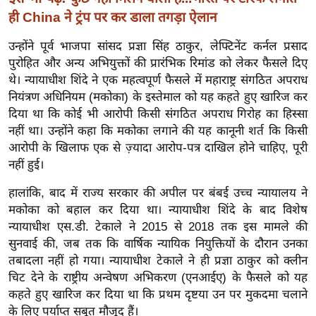
ड
ही China ने ट्रंप पर कर डाला तगड़ा ऐलान
हॉ
ली
उन्होंने पूर्व भाजपा सांसद प्रज्ञा सिंह ठाकुर, लेफ्टिनेंट कर्नल प्रसाद
वु
पुरोहित और अन्य अभियुक्तों की प्रारंभिक रिमांड को लेकर फैसले दिए
ड
थे। न्यायाधीश शिंदे ने एक महत्वपूर्ण फैसले में महाराष्ट्र संगठित अपराध
नियंत्रण अधिनियम (मकोका) के इस्तेमाल को यह कहते हुए खारिज कर
फि
दिया था कि कोई भी आरोपी किसी संगठित अपराध गिरोह का हिस्सा
ल्म
नहीं था। उन्होंने कहा कि मकोका लगाने की यह कानूनी शर्त कि किसी
स
आरोपी के खिलाफ एक से ज़्यादा आरोप-पत्र दाखिल होने चाहिए, पूरी
मी
नहीं हुई।
क्षा
हालांकि, बाद में राज्य सरकार की अपील पर बंबई उच्च न्यायालय ने
B
मकोका को बहाल कर दिया था। न्यायाधीश शिंदे के बाद विशेष
r
न्यायाधीश एस.डी. टेकाले ने 2015 से 2018 तक इस मामले की
e
सुनवाई की, जब तक कि वार्षिक न्यायिक नियुक्तियों के दौरान उनका
a
तबादला नहीं हो गया। न्यायाधीश टेकाले ने ही प्रज्ञा ठाकुर को क्लीन
k
चिट देने के राष्ट्रीय अन्वेषण अभिकरण (एनआईए) के फैसले को यह
i
कहते हुए खारिज कर दिया था कि प्रथम दृष्टया उन पर मुकदमा चलाने
n
के लिए पर्याप्त सबूत मौजूद हैं।