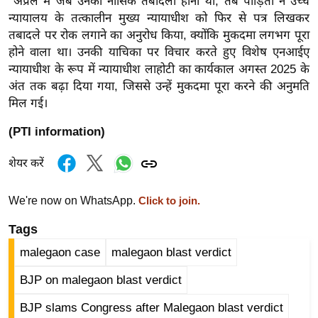
अप्रैल में जब उनका नासिक तबादला होना था, तब पीड़ितों ने उच्च
/
न्यायालय के तत्कालीन मुख्य न्यायाधीश को फिर से पत्र लिखकर
फै
तबादले पर रोक लगाने का अनुरोध किया, क्योंकि मुकदमा लगभग पूरा
श
होने वाला था। उनकी याचिका पर विचार करते हुए विशेष एनआईए
न
न्यायाधीश के रूप में न्यायाधीश लाहोटी का कार्यकाल अगस्त 2025 के
अंत तक बढ़ा दिया गया, जिससे उन्हें मुकदमा पूरा करने की अनुमति
घ
मिल गई।
रे
लू
(PTI information)
नु
स्खे
शेयर करें
प
We're now on WhatsApp.
Click to join.
र्य
ट
Tags
न
malegaon case
malegaon blast verdict
स्थ
ल
BJP on malegaon blast verdict
फि
BJP slams Congress after Malegaon blast verdict