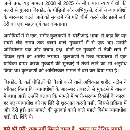
जाने तक, यह मामला 2008 से 2025 के बीच पांच न्यायाधीशों की
र्ल्ड
नजरों से गुजरा। विस्फोट के पीड़ितों और अभियुक्तों, दोनों ने न्यायाधीशों
न्यू
के बार-बार बदले जाने को मुकदमे की गति धीमी करने और इसमें लंबी
ज
देरी का एक महत्वपूर्ण कारण बताया।
ब्री
आरोपियों में से एक, समीर कुलकर्णी ने ‘पीटीआई-भाषा’ से कहा कि यह
फ
सबसे लंबे समय तक चलने वाले मुकदमों में से एक था। उन्होंने
म
अभियोजन पक्ष और बचाव पक्ष, दोनों पर मुकदमे में तेज़ी लाने में
नो
विफल रहने का आरोप लगाया। कुलकर्णी ने उच्च न्यायालय में एक
रं
याचिका दायर करके मुकदमे की सुनवाई में तेजी लाने का भी अनुरोध
ज
किया था। कुलकर्णी को आखिरकार मामले में बरी कर दिया गया है।
न
विस्फोट के कई पीड़ितों की पैरवी करने वाले अधिवक्ता शहीद नदीम ने
ज
स्वीकार किया कि न्यायाधीशों के बार-बार तबादले से मुकदमे में वास्तव
ग
में बाधा आई। उन्होंने बताया कि मामले में भारी-भरकम रिकॉर्ड के कारण
त
हर नए न्यायाधीश को नए सिरे से शुरुआत करनी पड़ी, जिससे प्रक्रिया में
बॉ
और देरी हुई। इस मामले की सुनवाई करने वाले पहले विशेष न्यायाधीश
ली
वाई. डी. शिंदे थे।
वु
इसे भी पढ़ें:
कुछ नहीं मिलने वाला है...भारत पर टैरिफ लगाते