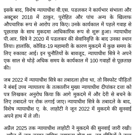
g
इसके बाद, विशेष न्यायाधीश वी.एस. पडलकर ने कार्यभार संभाला और
N
अक्टूबर 2018 में ठाकुर, पुरोहित और पांच अन्य के खिलाफ
e
औपचारिक रूप से आरोप तय किए। उनके कार्यकाल में पहले गवाह से
w
पूछताछ के साथ मुकदमा आधिकारिक रूप से शुरू हुआ। न्यायाधीश
s
पी.आर. सित्रे ने 2020 में पडलकर की सेवानिवृत्ति के बाद उनका स्थान
ला
लिया। हालांकि, कोविड-19 महामारी के कारण मुकदमे में कुछ समय के
इ
लिए रुकावट आई। इन चुनौतियों के बावजूद, न्यायाधीश सित्रे ने अपने
फ
एक साल से थोड़े अधिक समय के कार्यकाल में 100 गवाहों से पूछताछ
स्टा
की।
इ
जब 2022 में न्यायाधीश सित्रे का तबादला होना था, तो विस्फोट पीड़ितों
ल
ने बंबई उच्च न्यायालय के तत्कालीन मुख्य न्यायाधीश दीपांकर दत्ता को
टे
पत्र लिखकर अनुरोध किया कि आगे मुकदमे में और देरी से बचने के
क्नॉ
लिए तबादले पर रोक लगाई जाए। न्यायाधीश सित्रे के तबादले के बाद,
लॉ
विशेष न्यायाधीश ए. के. लाहोटी ने जून 2022 में मुकदमे की सुनवाई
जी
अपने हाथ में ले ली।
ब्यू
अप्रैल 2025 तक न्यायाधीश लाहोटी ने मुकदमे की सुनवाई जारी रखी।
टी