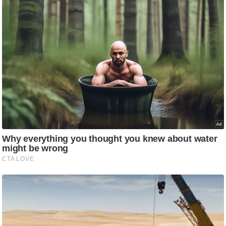
ति
ष
प्र
भु
म
हि
मा
/
ध
र्म
स्थ
ल
व्र
त
त्यो
हा
र