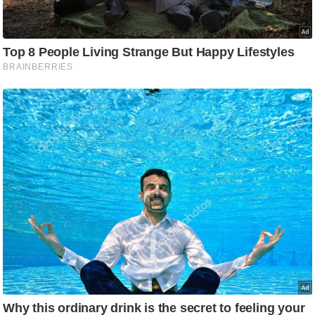
ष
ण
स
म
सा
म
यि
क
मा
तृ
भू
मि
स्तं
भ
ए
म
.