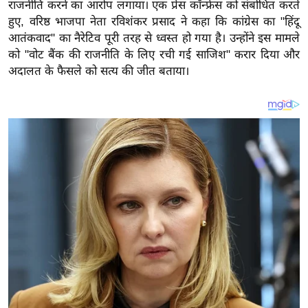
य
राजनीति करने का आरोप लगाया। एक प्रेस कॉन्फ्रेंस को संबोधित करते
हुए, वरिष्ठ भाजपा नेता रविशंकर प्रसाद ने कहा कि कांग्रेस का "हिंदू
ब
आतंकवाद" का नैरेटिव पूरी तरह से ध्वस्त हो गया है। उन्होंने इस मामले
ज
को "वोट बैंक की राजनीति के लिए रची गई साजिश" करार दिया और
ट
अदालत के फैसले को सत्य की जीत बताया।
खे
ल
क्रि
के
ट
I
P
L
2
0
2
6
क्रा