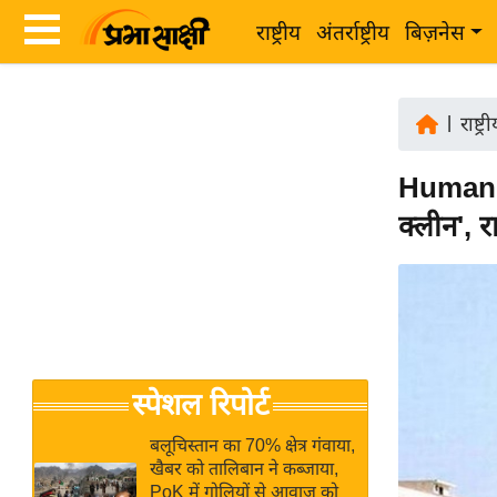
राष्ट्रीय
अंतर्राष्ट्रीय
बिज़नेस
Latest
ता
News
|
राष्ट्र
ज़ा
in
ख
Human 
Hindi
ब
क्लीन', 
र
Hindi
राष्ट्रीय
News
अंतर्राष्ट्रीय
Live
बिज़नेस
उद्योग
Breaking
स्पेशल रिपोर्ट
जगत
News in
विशेषज्ञ
Hindi
बलूचिस्तान का 70% क्षेत्र गंवाया,
राय
खैबर को तालिबान ने कब्जाया,
PoK में गोलियों से आवाज को