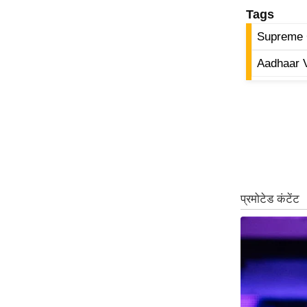
Tags
ऑडियो
इंफ़ोग्राफ़िक
Supreme 
राज्यों से
Aadhaar V
शहरों से
वेब स्टोरी
कार्टून
Short
Videos
iOS App
About us
Contact Editor
Advertise
Privacy Policy
Grievance
Redressal