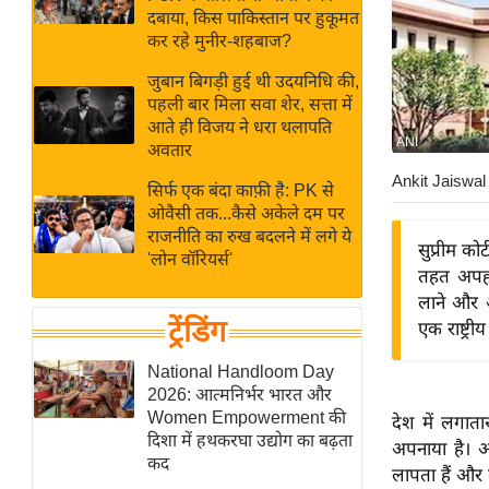
बजट
Hindi
दबाया, किस पाकिस्तान पर हुकूमत
खेल
News
कर रहे मुनीर-शहबाज?
क्रिकेट
जुबान बिगड़ी हुई थी उदयनिधि की,
Hindi
IPL
पहली बार मिला सवा शेर, सत्ता में
आते ही विजय ने धरा थलापति
Videos
2026
ANI
अवतार
क्राइम
Ankit Jaiswal
सिर्फ एक बंदा काफ़ी है: PK से
ई-पेपर
ओवैसी तक...कैसे अकेले दम पर
मिसाल बेमिसाल
राजनीति का रुख बदलने में लगे ये
सुप्रीम को
'लोन वॉरियर्स'
शख्सियत
तहत अपहरण
यंग इंडिया
लाने और अ
ट्रेंडिंग
एक राष्ट्
साहित्य जगत
ऑटो वर्ल्ड
National Handloom Day
2026: आत्मनिर्भर भारत और
न्यूज ब्रीफ
Women Empowerment की
देश में लगाता
मनोरंजन जगत
दिशा में हथकरघा उद्योग का बढ़ता
अपनाया है। 
कद
बॉलीवुड
लापता हैं और 