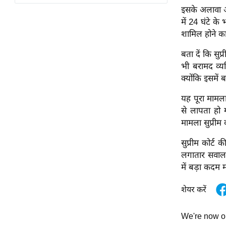
विश्लेषण
इसके अलावा अद
ट्रेंडिंग
में 24 घंटे क
शामिल होने क
Q
बता दें कि सुप
u
भी बरामद व्य
i
क्योंकि इसमें 
c
k
यह पूरा मामला
L
से लापता हो 
i
मामला सुप्रीम क
n
सुप्रीम कोर्ट
k
लगातार सवाल उ
s
में बड़ा कदम म
विधानसभा
शेयर करें
चुनाव
फोटो
We're now 
वीडियो