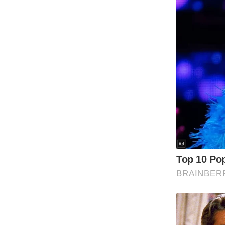
Code Of Ethics
RSS
Our Team
Expert Panel
Loksabhachunav
Android App