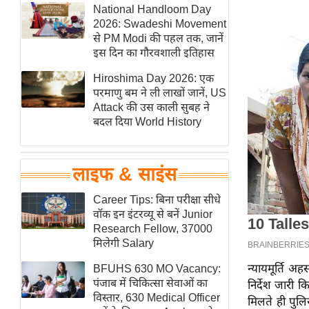
हॉलीवुड
National Handloom Day
2026: Swadeshi Movement
फिल्म समीक्षा
से PM Modi की पहल तक, जानें
Breaking
इस दिन का गौरवशाली इतिहास
News
Hiroshima Day 2026: एक
लाइफस्टाइल
परमाणु बम ने ली लाखों जानें, US
Attack की उस काली सुबह ने
टेक्नॉलॉजी
बदल दिया World History
ब्यूटी/फैशन
घरेलू नुस्खे
लाइफ & साइंस
पर्यटन स्थल
फिटनेस मंत्रा
Career Tips: बिना परीक्षा सीधे
वॉक इन इंटरव्यू से बनें Junior
रिलेशनशिप
Research Fellow, 37000
राजनीति
मिलेगी Salary
विश्लेषण
न्यायमूर्ति अ
BFUHS 630 MO Vacancy:
समसामयिक
पंजाब में चिकित्सा सेवाओं का
निर्देश जारी
विस्तार, 630 Medical Officer
मिलते ही पुल
मातृभूमि