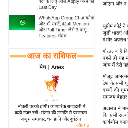
पदों के लिए आज Apply करने का
जाएगा और न ह
स्तंभ
Last Day
एम.
WhatsApp Group Chat बनेगा
आर.
और भी स्मार्ट, @all Mention
सुप्रीम कोर्ट
और Poll Timer जैसे 3 धांसू
आई.
जुड़ी धाराएं 
Features लॉन्च
गंभीर अपराध 
चाय पर
समीक्षा
गौरतलब है क
आज का राशिफल
धर्म
पहले ही यह म
जांच में देरी
ज्योतिष
मेष | Aries
प्रभु
मौजूद जानकारी
महिमा/
देश के सभी प
धर्मस्थल
बच्चों की गु
समन्वय बेहतर
व्रत
त्योहार
नौकरी पक्की होगी। व्यापारिक साझेदारी में
अदालत ने मानव
कड़ी नजर रखें। संतान की उन्नति से प्रसन्नता।
राशिफल
कि सभी राज्यो
अशुभ समाचार, धन हानि और दुर्घटना।
कार्यशील बना
विशेष
और पढ़ें