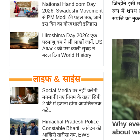
जिन्होंने इसी 
हॉलीवुड
National Handloom Day
2026: Swadeshi Movement
रूप में शपथ 
फिल्म समीक्षा
से PM Modi की पहल तक, जानें
संपत्ति को नुक
Breaking
इस दिन का गौरवशाली इतिहास
News
Hiroshima Day 2026: एक
लाइफस्टाइल
परमाणु बम ने ली लाखों जानें, US
Attack की उस काली सुबह ने
टेक्नॉलॉजी
बदल दिया World History
ब्यूटी/फैशन
घरेलू नुस्खे
लाइफ & साइंस
पर्यटन स्थल
फिटनेस मंत्रा
Social Media पर नहीं चलेगी
मनमानी! नए नियम के तहत सिर्फ
रिलेशनशिप
2 घंटे में हटाना होगा आपत्तिजनक
राजनीति
कंटेंट
विश्लेषण
Himachal Pradesh Police
समसामयिक
Constable Bharti: आवेदन की
आखिरी तारीख तय, EWS
मातृभूमि