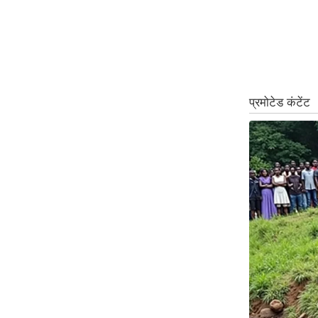
ऑडियो
इंफ़ोग्राफ़िक
राज्यों से
शहरों से
वेब स्टोरी
कार्टून
Short
Videos
iOS App
About us
Contact Editor
Advertise
Privacy Policy
Grievance
Redressal