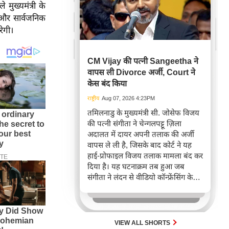
 मुख्यमंत्री के
 और सार्वजनिक
रेगी।
CM Vijay की पत्नी Sangeetha ने
वापस ली Divorce अर्जी, Court ने
केस बंद किया
राष्ट्रीय
Aug 07, 2026 4:23PM
तमिलनाडु के मुख्यमंत्री सी. जोसेफ विजय
की पत्नी संगीता ने चेन्गलपट्टू ज़िला
अदालत में दायर अपनी तलाक की अर्जी
वापस ले ली है, जिसके बाद कोर्ट ने यह
हाई-प्रोफाइल विजय तलाक मामला बंद कर
दिया है। यह घटनाक्रम तब हुआ जब
संगीता ने लंदन से वीडियो कॉन्फ्रेंसिंग के
ज़रिए सुनवाई में हिस्सा लिया, जबकि
मुख्यमंत्री विधानसभा सत्र के कारण
उपस्थित नहीं हो सके।
VIEW ALL SHORTS