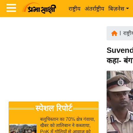
राष्ट्रीय
अंतर्राष्ट्रीय
बिज़नेस
Latest
ता
News
|
राष्ट्र
ज़ा
in
ख
Suvendu
Hindi
ब
कहा- बंग
र
Hindi
राष्ट्रीय
News
अंतर्राष्ट्रीय
Live
बिज़नेस
उद्योग
Breaking
स्पेशल रिपोर्ट
जगत
News in
विशेषज्ञ
Hindi
बलूचिस्तान का 70% क्षेत्र गंवाया,
राय
खैबर को तालिबान ने कब्जाया,
PoK में गोलियों से आवाज को