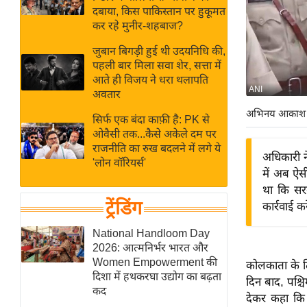
बजट
Hindi
दबाया, किस पाकिस्तान पर हुकूमत
खेल
News
कर रहे मुनीर-शहबाज?
क्रिकेट
जुबान बिगड़ी हुई थी उदयनिधि की,
Hindi
IPL
पहली बार मिला सवा शेर, सत्ता में
आते ही विजय ने धरा थलापति
Videos
2026
ANI
अवतार
क्राइम
अभिनय आकाश
सिर्फ एक बंदा काफ़ी है: PK से
ई-पेपर
ओवैसी तक...कैसे अकेले दम पर
मिसाल बेमिसाल
राजनीति का रुख बदलने में लगे ये
अधिकारी ने
'लोन वॉरियर्स'
शख्सियत
में अब ऐस
यंग इंडिया
था कि सर
ट्रेंडिंग
कार्रवाई क
साहित्य जगत
ऑटो वर्ल्ड
National Handloom Day
2026: आत्मनिर्भर भारत और
न्यूज ब्रीफ
Women Empowerment की
कोलकाता के ति
मनोरंजन जगत
दिशा में हथकरघा उद्योग का बढ़ता
दिन बाद, पश्चि
कद
बॉलीवुड
देकर कहा कि 