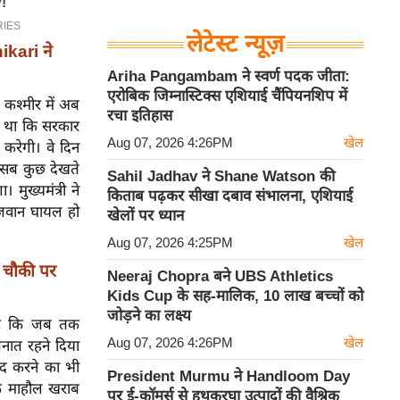
लेटेस्ट न्यूज़
kari ने
Ariha Pangambam ने स्वर्ण पदक जीता:
एरोबिक जिम्नास्टिक्स एशियाई चैंपियनशिप में
ि कश्मीर में अब
रचा इतिहास
ता था कि सरकार
Aug 07, 2026 4:26PM
खेल
 करेगी। वे दिन
र सब कुछ देखते
Sahil Jadhav ने Shane Watson की
मुख्यमंत्री ने
किताब पढ़कर सीखा दबाव संभालना, एशियाई
 जवान घायल हो
खेलों पर ध्यान
Aug 07, 2026 4:25PM
खेल
 चौकी पर
Neeraj Chopra बने UBS Athletics
Kids Cup के सह-मालिक, 10 लाख बच्चों को
जोड़ने का लक्ष्य
ा है कि जब तक
Aug 07, 2026 4:26PM
खेल
ैनात रहने दिया
मदद करने का भी
President Murmu ने Handloom Day
रके माहौल खराब
पर ई-कॉमर्स से हथकरघा उत्पादों की वैश्विक