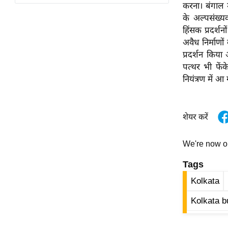
विश्लेषण
करना। बंगाल मे
के अल्पसंख्
ट्रेंडिंग
हिंसक प्रदर्श
अवैध निर्माणो
Q
प्रदर्शन किय
u
पत्थर भी फें
i
नियंत्रण में आ 
c
k
L
शेयर करें
i
n
We're now 
k
s
Tags
विधानसभा
Kolkata
चुनाव
Kolkata b
फोटो
वीडियो