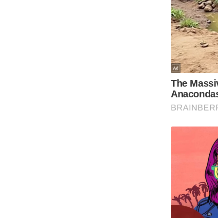
Code Of Ethics
RSS
Our Team
Expert Panel
Loksabhachunav
Android App