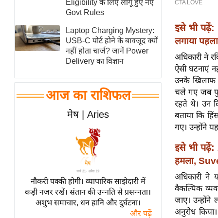
Eligibility के लिए लागू हुए नए
स्तंभ
Govt Rules
इसे भी पढ़ें:
एम.
Laptop Charging Mystery:
आर.
लगाया पहला
USB-C पोर्ट होने के बावजूद क्यों
नहीं होता चार्ज? जानें Power
आई.
अधिकारी ने रवि
Delivery का विज्ञान
चाय पर
ऐसी घटनाएं नह
समीक्षा
उनके खिलाफ को
चले गए जब पुल
आज का राशिफल
धर्म
रहते थे। उन द
ज्योतिष
मेष | Aries
बताया कि हिं
प्रभु
गए। उन्होंने 
महिमा/
इसे भी पढ़ें:
धर्मस्थल
हमला, Suven
व्रत
अधिकारी ने य
त्योहार
नौकरी पक्की होगी। व्यापारिक साझेदारी में
वैकल्पिक व्यव
कड़ी नजर रखें। संतान की उन्नति से प्रसन्नता।
राशिफल
जाए। उन्होंने
अशुभ समाचार, धन हानि और दुर्घटना।
विशेष
अनुरोध किया। 
और पढ़ें