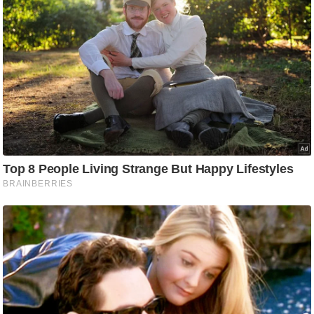
ड
हॉ
ली
वु
ड
फि
ल्म
स
मी
क्षा
B
r
e
a
k
i
n