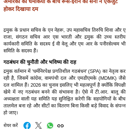
अमेरिका की धमकियों के बीच रूस-ईरान की सेना ने एकजुट
ख्सि
होकर दिखाया दम
य
त
यं
द्रमुक के प्रधान सचिव के एन नेहरू, उप महासचिव तिरुचि शिवा और ए
ग
राजा, संगठन सचिव आर एस भारती और द्रमुक की उच्च स्तरीय
इं
कार्यकारी समिति के सदस्य ई वी वेलू और एम आर के पनीरसेल्वम भी
डि
समिति के सदस्य हैं।
या
गठबंधन की चुनौती और भविष्य की राह
सा
द्रमुक वर्तमान में 'धर्मनिरपेक्ष प्रगतिशील गठबंधन' (SPA) का नेतृत्व कर
हि
रही है, जिसमें कांग्रेस, वामपंथी दल और एमडीएमके (MDMK) जैसे
त्य
दल शामिल हैं। 2026 का चुनाव इसलिए भी महत्वपूर्ण है क्योंकि विपक्षी
ज
खेमे में नए गठबंधन बनने की संभावना है। ऐसे में टी.आर. बालू की
ग
अध्यक्षता वाली यह समिति यह सुनिश्चित करेगी कि सहयोगियों के बीच
त
तालमेल बना रहे और सीटों का वितरण बिना किसी बड़े विवाद के संपन्न
ऑ
हो जाए।
टो
शेयर करें
व