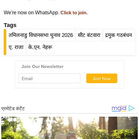
र्ल्ड
We're now on WhatsApp.
Click to join.
न्यू
ज
Tags
ब्री
तमिलनाडु विधानसभा चुनाव 2026
सीट बंटवारा
द्रमुक गठबंधन
फ
ए. राजा
के.एन. नेहरू
म
नो
रं
ज
न
ज
ग
त
बॉ
ली
वु