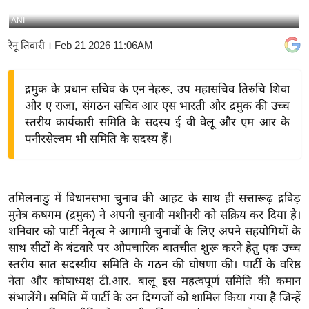
य
ANI
बि
रेनू तिवारी
। Feb 21 2026 11:06AM
ज़
ने
द्रमुक के प्रधान सचिव के एन नेहरू, उप महासचिव तिरुचि शिवा
स
और ए राजा, संगठन सचिव आर एस भारती और द्रमुक की उच्च
उ
स्तरीय कार्यकारी समिति के सदस्य ई वी वेलू और एम आर के
द्यो
पनीरसेल्वम भी समिति के सदस्य हैं।
ग
ज
ग
तमिलनाडु में विधानसभा चुनाव की आहट के साथ ही सत्तारूढ़ द्रविड़
त
मुनेत्र कषगम (द्रमुक) ने अपनी चुनावी मशीनरी को सक्रिय कर दिया है।
वि
शनिवार को पार्टी नेतृत्व ने आगामी चुनावों के लिए अपने सहयोगियों के
शे
साथ सीटों के बंटवारे पर औपचारिक बातचीत शुरू करने हेतु एक उच्च
ष
स्तरीय सात सदस्यीय समिति के गठन की घोषणा की। पार्टी के वरिष्ठ
ज्ञ
नेता और कोषाध्यक्ष टी.आर. बालू इस महत्वपूर्ण समिति की कमान
रा
संभालेंगे। समिति में पार्टी के उन दिग्गजों को शामिल किया गया है जिन्हें