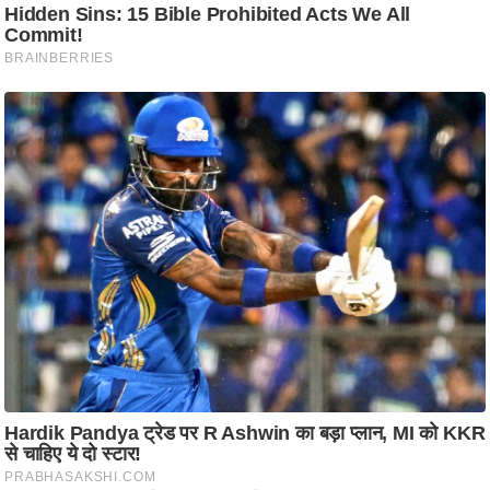
ट
ने
स
मं
त्रा
रि
ले
श
न
शि
प
रा
ज
नी
ति
वि
श्ले