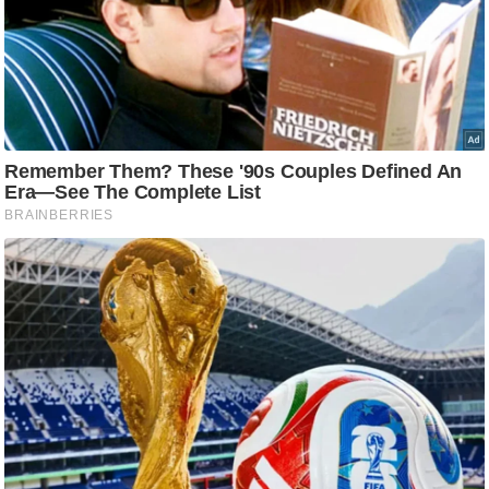
g
N
e
w
s
ला
इ
फ
स्टा
इ
ल
टे
क्नॉ
लॉ
जी
ब्यू
टी