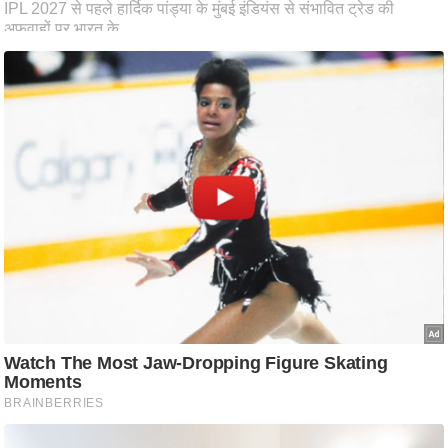
ष
ण
स
म
सा
म
यि
क
मा
तृ
भू
मि
स्तं
भ
ए
म
.