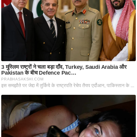
ति
ष
प्र
भु
म
हि
मा
/
ध
र्म
स्थ
ल
व्र
त
त्यो
हा
र