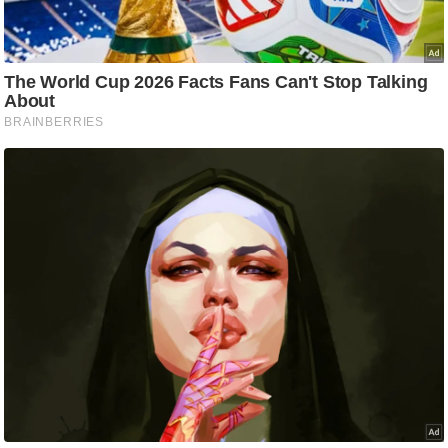
/
फै
श
न
घ
रे
लू
नु
स्खे
प
र्य
ट
न
स्थ
ल
फि