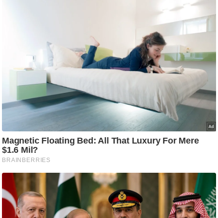
आ
र
.
आ
ई
.
चा
य
प
र
स
मी
क्षा
ध
र्म
ज्यो