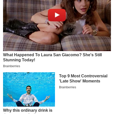
य
ब
ज
ट
खे
ल
क्रि
के
ट
I
P
L
2
0
2
6
क्रा