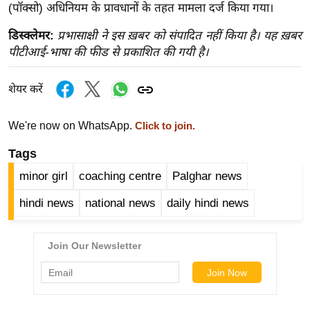
ख्सि
(पॉक्सो) अधिनियम के प्रावधानों के तहत मामला दर्ज किया गया।
य
डिस्क्लेमर:
प्रभासाक्षी ने इस ख़बर को संपादित नहीं किया है। यह ख़बर
त
पीटीआई-भाषा की फीड से प्रकाशित की गयी है।
यं
ग
शेयर करें
इं
डि
We're now on WhatsApp.
Click to join.
या
Tags
सा
हि
minor girl
coaching centre
Palghar news
त्य
hindi news
national news
daily hindi news
ज
ग
त
ऑ
टो
व