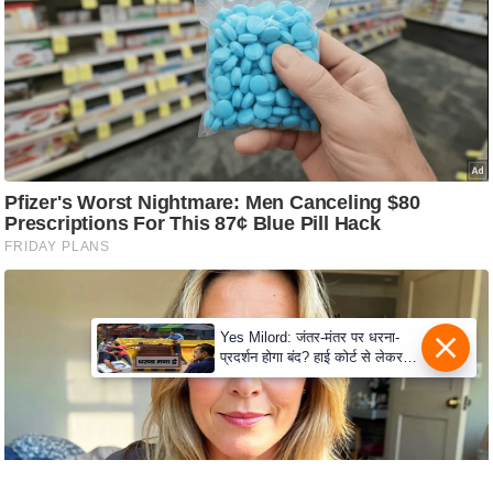
e
r
t
i
s
e
P
r
i
v
a
c
Yes Milord: जंतर-मंतर पर धरना-
y
प्रदर्शन होगा बंद? हाई कोर्ट से लेकर
सुप्रीम कोर्ट तक में क्या नई बहस छिड़
P
गई
o
l
i