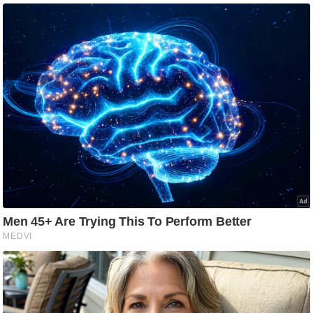
ड
हॉ
ली
वु
ड
फि
ल्म
स
मी
क्षा
B
r
e
a
k
i
n