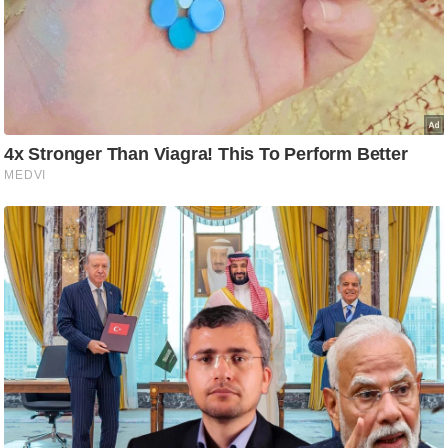
/
फै
श
न
घ
रे
लू
नु
स्खे
प
र्य
ट
न
स्थ
ल
फि