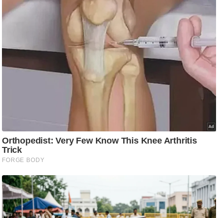
ति
ष
प्र
भु
म
हि
मा
/
ध
र्म
स्थ
ल
व्र
त
त्यो
हा
र