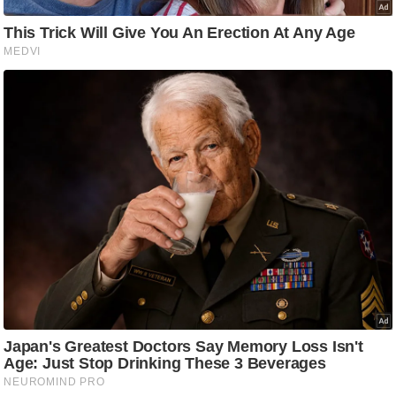
ष
ण
स
म
सा
म
यि
क
मा
तृ
भू
मि
स्तं
भ
ए
म
.