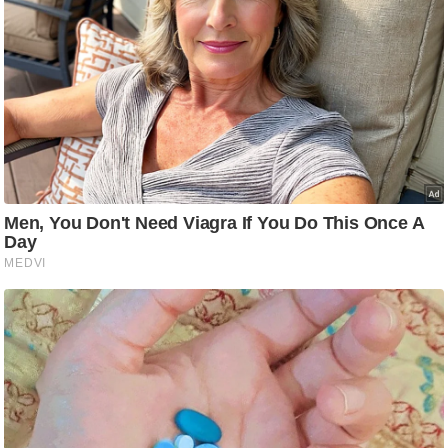
g
N
e
w
s
ला
इ
फ
स्टा
इ
ल
टे
क्नॉ
लॉ
जी
ब्यू
टी