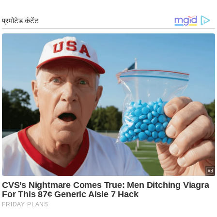
र्ल्ड
न्यू
ज
ब्री
फ
म
नो
रं
ज
न
ज
ग
त
बॉ
ली
वु