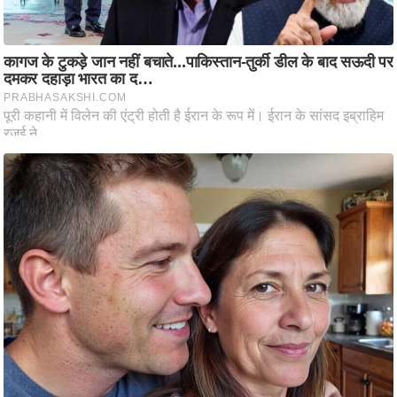
ट
ने
स
मं
त्रा
रि
ले
श
न
शि
प
रा
ज
नी
ति
वि
श्ले