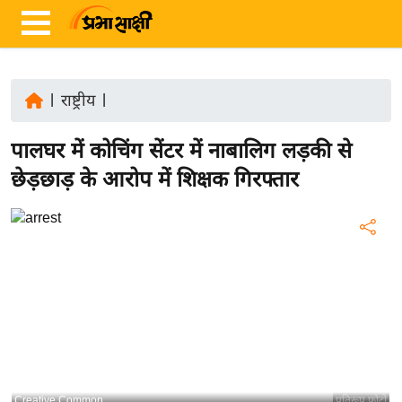
|
राष्ट्रीय
|
ता
पालघर में कोचिंग सेंटर में नाबालिग लड़की से
ज़ा
ख
छेड़छाड़ के आरोप में शिक्षक गिरफ्तार
ब
र
रा
ष्ट्री
य
अं
त
र्रा
ष्ट्री
Creative Common
प्रतिरूप फोटो