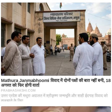
आ
र
.
आ
ई
.
चा
य
प
र
स
मी
क्षा
ध
र्म
ज्यो