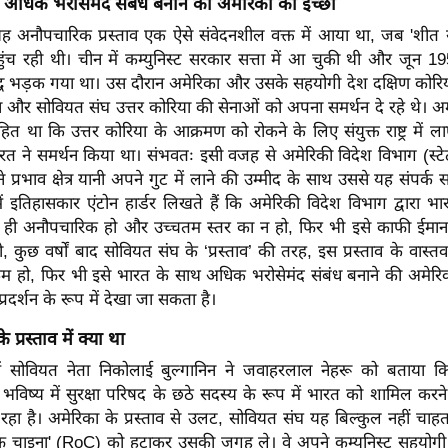
 अधिक भरोसेमंद संबंध बनाने की अमेरिका की इच्छा
ह अनौपचारिक प्रस्ताव एक ऐसे संवेदनशील वक्त में आया था, जब 'शीत य
ंच रही थी। चीन में कम्युनिस्ट सरकार सत्ता में आ चुकी थी और जून 195
ं युद्ध भड़क गया था। उस दौरान अमेरिका और उसके सहयोगी देश दक्षिण कोरि
 और सोवियत संघ उत्तर कोरिया की सेनाओं को अपना समर्थन दे रहे थे। अ
हित था कि उत्तर कोरिया के आक्रमण को रोकने के लिए संयुक्त राष्ट्र में 
 भारत ने समर्थन किया था। संभवतः इसी वजह से अमेरिकी विदेश विभाग (स्टेट ड
प्रभाव क्षेत्र यानी अपने गुट में लाने की उम्मीद के साथ उससे यह संपर्क
 इतिहासकार एंटोन हार्डर लिखते हैं कि अमेरिकी विदेश विभाग द्वारा भा
ले ही अनौपचारिक हो और उच्चतम स्तर का न हो, फिर भी इसे काफी ईमान
 कुछ वर्षों बाद सोवियत संघ के ‘प्रस्ताव’ की तरह, इस प्रस्ताव के वास्तव
म हो, फिर भी इसे भारत के साथ अधिक भरोसेमंद संबंध बनाने की अमेरिक
प्रदर्शन के रूप में देखा जा सकता है।
प्रस्ताव में क्या था
ं सोवियत नेता निकोलाई बुल्गानिन ने जवाहरलाल नेहरू को बताया क
िष्य में सुरक्षा परिषद के छठे सदस्य के रूप में भारत को शामिल करने
रहा है। अमेरिका के प्रस्ताव से उलट, सोवियत संघ यह बिल्कुल नहीं चाह
 चाइना' (RoC) को हटाकर उसकी जगह ले। वे अपने कम्युनिस्ट सहयोगी