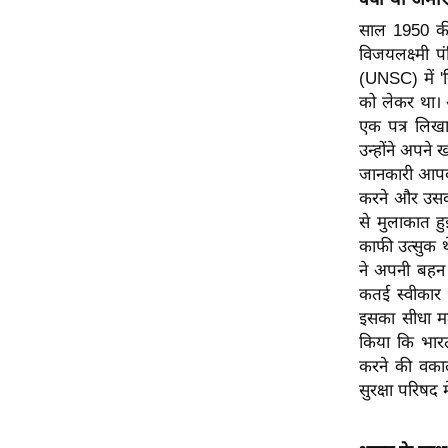
ऑडियो
साल 1950 की
इंफ़ोग्राफ़िक
विजयलक्ष्मी प
(UNSC) में 
राज्यों से
को लेकर था। 
शहरों से
एक पत्र लिखा,
वेब स्टोरी
उन्होंने अपने 
जानकारी आपको
कार्टून
करने और उसकी
Short
से मुलाकात हु
Videos
काफी उत्सुक 
iOS App
ने अपनी बहन 
कतई स्वीकार 
About us
इसका सीधा मतल
Contact Editor
किया कि भारत
Advertise
करने की वकाल
Privacy Policy
सुरक्षा परिषद
Grievance
Redressal