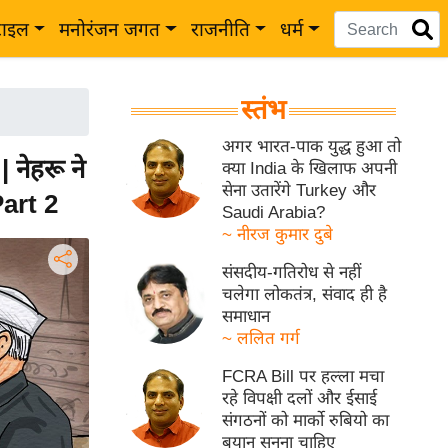
टाइल
मनोरंजन जगत
राजनीति
धर्म
स्तंभ
अगर भारत-पाक युद्ध हुआ तो
नेहरू ने
क्या India के खिलाफ अपनी
सेना उतारेंगे Turkey और
Part 2
Saudi Arabia?
~ नीरज कुमार दुबे
संसदीय-गतिरोध से नहीं
चलेगा लोकतंत्र, संवाद ही है
समाधान
~ ललित गर्ग
FCRA Bill पर हल्ला मचा
रहे विपक्षी दलों और ईसाई
संगठनों को मार्को रुबियो का
बयान सुनना चाहिए