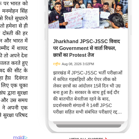
के पर भारत को
ी, मनमोहन सिंह
े रिश्ते सुधारने
ो हमेशा से ही
 दोस्ती की हर
न और भारत में
Jharkhand JPSC-JSSC विवाद
म्मीद में शायद
पर Government से वार्ता विफल,
छात्रों का Protest तेज
की तो अपने देश
वकालत करते हुए
राष्ट्रीय
Aug 08, 2026 3:02PM
परिषद की सीट के
झारखंड में JPSC-JSSC भर्ती परीक्षाओं
हा हैय़ दिवंगत
में कथित गड़बड़ियों और पेपर लीक को
के लिए एक चूका
लेकर छात्रों का आंदोलन 15वें दिन भी उग्र
बना हुआ है। सरकार के साथ हुई कई दौर
द्वारा सुरक्षा
की बातचीत बेनतीजा रहने के बाद,
कृति और उस समय
प्रदर्शनकारी संगठनों ने 14वीं JPSC
ेस ने अपनी एक
परीक्षा सहित सभी संबंधित परीक्षाएं रद्द
े सुरक्षा परिषद
करने की मांग पूरी होने तक आंदोलन तेज
करने का संकल्प लिया है, जिससे राज्य में
गतिरोध बढ़ गया है।