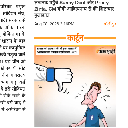
लखनऊ पहुँचे Sunny Deol और Preity
्षा परिषद प्रमुख
Zinta, CM योगी आदित्यनाथ से की शिष्टाचार
ेन, सोवियत संघ,
मुलाक़ात
्रवादी सरकार से
Aug 08, 2026 2:16PM
बॉलीवुड
्लिक ऑफ चाइना
कुओमिन्तांग) के
कार्टून
दी शासन के बाद
े पर कम्युनिस्ट
ी नेतृत्व वाले
 था। यह चीन को
 की स्थायी सीट
ई चीन गणराज्य
ीप भाग गए। कई
ि वे इसे सोवियत
े रोके जाने के
सी वर्ष बाद में
ें अमेरिका से