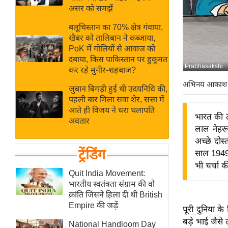
बजट
Hindi
असर को समझें
खेल
News
बलूचिस्तान का 70% क्षेत्र गंवाया,
क्रिकेट
खैबर को तालिबान ने कब्जाया,
Hindi
IPL
PoK में गोलियों से आवाज को
दबाया, किस पाकिस्तान पर हुकूमत
Videos
2026
Prabhasakshi
कर रहे मुनीर-शहबाज?
क्राइम
अभिनय आकाश
जुबान बिगड़ी हुई थी उदयनिधि की,
ई-पेपर
पहली बार मिला सवा शेर, सत्ता में
मिसाल बेमिसाल
आते ही विजय ने धरा थलापति
भारत की 
अवतार
शख्सियत
लाल नेहरू
यंग इंडिया
अच्छे दोस्
ट्रेंडिंग
साल 1949 
साहित्य जगत
भी चर्चा क
ऑटो वर्ल्ड
Quit India Movement:
भारतीय स्वतंत्रता संग्राम की वो
न्यूज ब्रीफ
क्रांति जिसने हिला दी थी British
मनोरंजन जगत
Empire की जड़ें
पूरी दुनिया क
बॉलीवुड
बड़े भाई जैसे
National Handloom Day