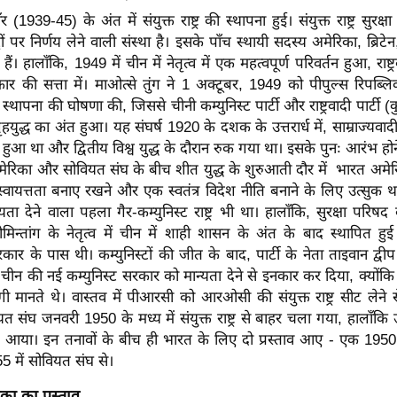
ॉर (1939-45) के अंत में संयुक्त राष्ट्र की स्थापना हुई। संयुक्त राष्ट्र सुरक
मुद्दों पर निर्णय लेने वाली संस्था है। इसके पाँच स्थायी सदस्य अमेरिका, ब्रिट
हैं। हालाँकि, 1949 में चीन में नेतृत्व में एक महत्वपूर्ण परिवर्तन हुआ, राष्ट
रकार की सत्ता में। माओत्से तुंग ने 1 अक्टूबर, 1949 को पीपुल्स रिपब
थापना की घोषणा की, जिससे चीनी कम्युनिस्ट पार्टी और राष्ट्रवादी पार्टी (
हयुद्ध का अंत हुआ। यह संघर्ष 1920 के दशक के उत्तरार्ध में, साम्राज्यवा
ू हुआ था और द्वितीय विश्व युद्ध के दौरान रुक गया था। इसके पुनः आरंभ होन
ेरिका और सोवियत संघ के बीच शीत युद्ध के शुरुआती दौर में भारत अमेरिक
्वायत्तता बनाए रखने और एक स्वतंत्र विदेश नीति बनाने के लिए उत्सुक
ता देने वाला पहला गैर-कम्युनिस्ट राष्ट्र भी था। हालाँकि, सुरक्षा परिषद
न्तांग के नेतृत्व में चीन में शाही शासन के अंत के बाद स्थापित हु
र के पास थी। कम्युनिस्टों की जीत के बाद, पार्टी के नेता ताइवान द्व
ने चीन की नई कम्युनिस्ट सरकार को मान्यता देने से इनकार कर दिया, क्योंक
 मानते थे। वास्तव में पीआरसी को आरओसी की संयुक्त राष्ट्र सीट लेने स
यत संघ जनवरी 1950 के मध्य में संयुक्त राष्ट्र से बाहर चला गया, हालाँकि उ
आया। इन तनावों के बीच ही भारत के लिए दो प्रस्ताव आए - एक 1950 म
 में सोवियत संघ से।
का का प्रस्ताव