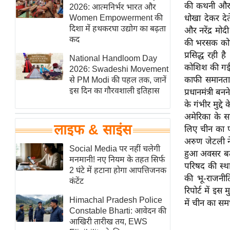
की कथनी और क
हॉलीवुड
2026: आत्मनिर्भर भारत और
Women Empowerment की
धोखा देकर देत
फिल्म समीक्षा
दिशा में हथकरघा उद्योग का बढ़ता
और नरेंद्र मोदी
Breaking
कद
की भरसक कोशि
News
प्रसिद्ध रही
National Handloom Day
कोशिश की गई।
लाइफस्टाइल
2026: Swadeshi Movement
काफी समानता ह
से PM Modi की पहल तक, जानें
टेक्नॉलॉजी
इस दिन का गौरवशाली इतिहास
प्रधानमंत्री 
ब्यूटी/फैशन
के गंभीर मुद्
घरेलू नुस्खे
अमेरिका के साम
लाइफ & साइंस
लिए चीन का प
पर्यटन स्थल
अरुण जेटली ने
फिटनेस मंत्रा
Social Media पर नहीं चलेगी
हुआ अवसर बताय
मनमानी! नए नियम के तहत सिर्फ
रिलेशनशिप
परिषद की स्था
2 घंटे में हटाना होगा आपत्तिजनक
की भू-राजनीत
राजनीति
कंटेंट
रिपोर्ट में इस
विश्लेषण
Himachal Pradesh Police
में चीन का समर
समसामयिक
Constable Bharti: आवेदन की
आखिरी तारीख तय, EWS
मातृभूमि