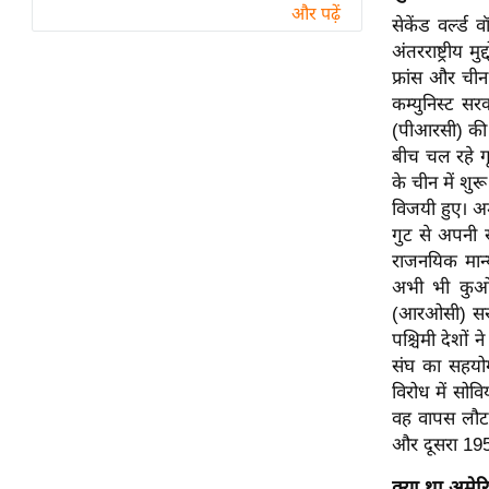
विश्लेषण
और पढ़ें
सेकेंड वर्ल्ड व
ट्रेंडिंग
अंतरराष्ट्रीय 
फ्रांस और चीन 
Q
कम्युनिस्ट स
u
(पीआरसी) की स्
i
बीच चल रहे गृ
c
के चीन में शुर
k
विजयी हुए। अम
L
गुट से अपनी स
i
राजनयिक मान्य
n
अभी भी कुओमि
k
(आरओसी) सरका
s
पश्चिमी देशों 
संघ का सहयोगी
विधानसभा
विरोध में सोवि
चुनाव
वह वापस लौट 
और दूसरा 1955
फोटो
वीडियो
क्या था अमेरि