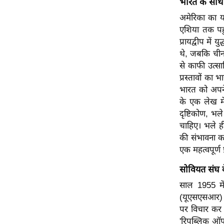
भारत के साथ
Code Of Ethics
अमेरिका का य
एशिया तक पहु
RSS
प्रायद्वीप मे
Our Team
थे, जबकि चीन
Expert Panel
से काफी उत्सा
Loksabhachunav
प्रस्तावों का
भारत को अपने 
Android App
के एक लेख में
दृष्टिकोण, भ
चाहिए। भले ही,
की संभावना क
एक महत्वपूर्ण 
सोवियत संघ के 
साल 1955 मे
(यूएसएसआर) भव
पर विचार कर 
'रिपब्लिक ऑफ