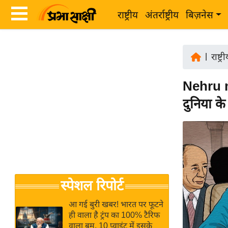
राष्ट्रीय
अंतर्राष्ट्रीय
बिज़नेस
Latest
ता
News
|
राष्ट्र
ज़ा
in
ख
Nehru m
Hindi
ब
दुनिया क
र
Hindi
राष्ट्रीय
News
अंतर्राष्ट्रीय
Live
बिज़नेस
उद्योग
Breaking
स्पेशल रिपोर्ट
जगत
News in
विशेषज्ञ
Hindi
आ गई बुरी खबर! भारत पर फूटने
राय
ही वाला है ट्रंप का 100% टैरिफ
वाला बम, 10 प्वाइंट में इसके