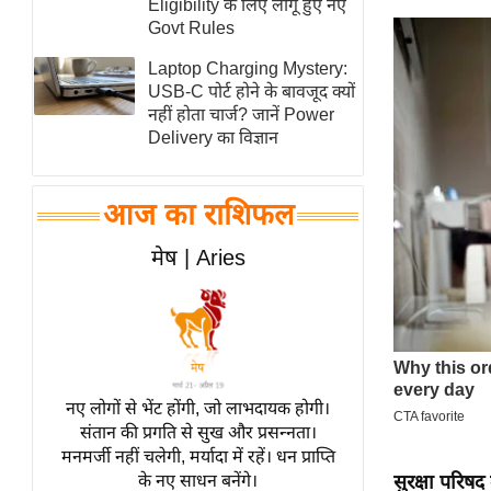
Eligibility के लिए लागू हुए नए
स्तंभ
Govt Rules
एम.
Laptop Charging Mystery:
आर.
USB-C पोर्ट होने के बावजूद क्यों
नहीं होता चार्ज? जानें Power
आई.
Delivery का विज्ञान
चाय पर
समीक्षा
आज का राशिफल
धर्म
ज्योतिष
मेष | Aries
प्रभु
महिमा/
धर्मस्थल
व्रत
त्योहार
नए लोगों से भेंट होंगी, जो लाभदायक होगी।
संतान की प्रगति से सुख और प्रसन्नता।
राशिफल
मनमर्जी नहीं चलेगी, मर्यादा में रहें। धन प्राप्ति
विशेष
सुरक्षा परिषद
के नए साधन बनेंगे।