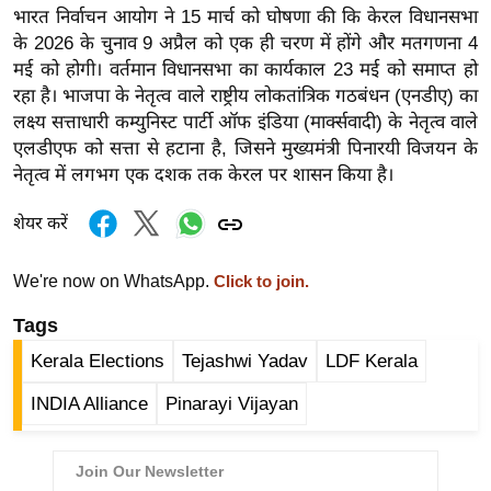
भारत निर्वाचन आयोग ने 15 मार्च को घोषणा की कि केरल विधानसभा
र्ल्ड
के 2026 के चुनाव 9 अप्रैल को एक ही चरण में होंगे और मतगणना 4
न्यू
मई को होगी। वर्तमान विधानसभा का कार्यकाल 23 मई को समाप्त हो
ज
रहा है। भाजपा के नेतृत्व वाले राष्ट्रीय लोकतांत्रिक गठबंधन (एनडीए) का
ब्री
लक्ष्य सत्ताधारी कम्युनिस्ट पार्टी ऑफ इंडिया (मार्क्सवादी) के नेतृत्व वाले
फ
एलडीएफ को सत्ता से हटाना है, जिसने मुख्यमंत्री पिनारयी विजयन के
म
नेतृत्व में लगभग एक दशक तक केरल पर शासन किया है।
नो
शेयर करें
रं
ज
We're now on WhatsApp.
Click to join.
न
ज
Tags
ग
Kerala Elections
Tejashwi Yadav
LDF Kerala
त
INDIA Alliance
Pinarayi Vijayan
बॉ
ली
वु