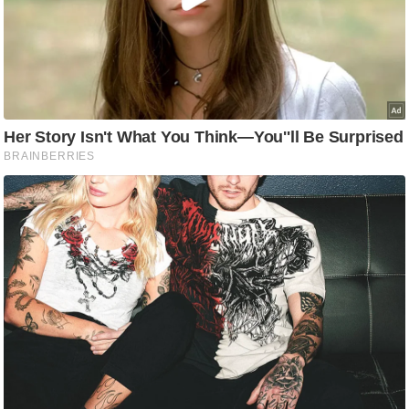
आ
र
.
आ
ई
.
चा
य
प
र
स
मी
क्षा
ध
र्म
ज्यो