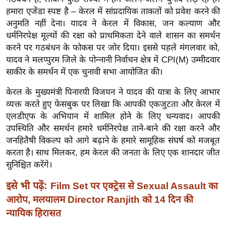
ख्सि
हमारा एजेंडा स्पष्ट है – केरल में सांप्रदायिक ताकतों को प्रवेश करने की
य
अनुमति नहीं देना। यादव ने केरल में विकास, जन कल्याण और
त
धर्मनिरपेक्ष मूल्यों की रक्षा को प्राथमिकता देने वाले शासन का समर्थन
यं
करने पर गठबंधन के फोकस पर जोर दिया। इससे पहले मंगलवार को,
ग
यादव ने मलप्पुरम जिले के पोन्नानी निर्वाचन क्षेत्र में CPI(M) उम्मीदवार
इं
साकीर के समर्थन में एक चुनावी सभा आयोजित की।
डि
केरल के मुख्यमंत्री पिनारयी विजयन ने यादव की यात्रा के लिए आभार
या
व्यक्त करते हुए फेसबुक पर लिखा कि आपकी एकजुटता और केरल में
सा
एलडीएफ के अभियान में शामिल होने के लिए धन्यवाद। आपकी
हि
उपस्थिति और समर्थन हमारे धर्मनिरपेक्ष ताने-बाने की रक्षा करने और
त्य
जनहितैषी विकल्प को आगे बढ़ाने के हमारे सामूहिक संघर्ष को मजबूत
करता है। साथ मिलकर, हम केरल की जनता के लिए एक शानदार जीत
ज
सुनिश्चित करेंगे।
ग
त
इसे भी पढ़ें:
Film Set पर एक्ट्रेस से Sexual Assault का
ऑ
आरोप, मलयालम Director Ranjith को 14 दिन की
टो
न्यायिक हिरासत
व