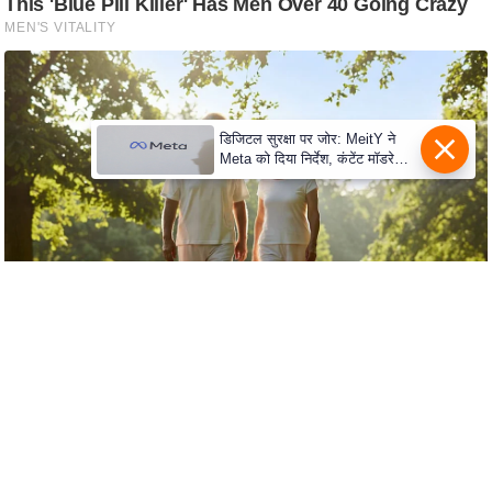
c
y
G
r
i
डिजिटल सुरक्षा पर जोर: MeitY ने
e
Meta को दिया निर्देश, कंटेंट मॉडरेशन
v
मजबूत करे
a
n
c
e
R
e
d
r
e
s