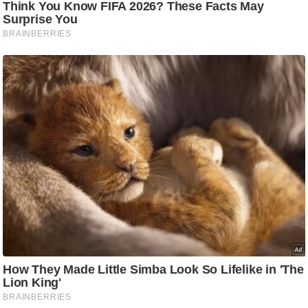
g
N
e
w
s
ला
इ
फ
स्टा
इ
ल
टे
क्नॉ
लॉ
जी
ब्यू
टी