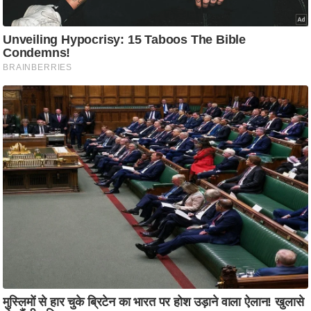
ति
ष
प्र
भु
म
हि
मा
/
ध
र्म
स्थ
ल
व्र
त
त्यो
हा
र