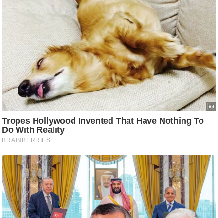
ट
ने
स
मं
त्रा
रि
ले
श
न
शि
प
रा
ज
नी
ति
वि
श्ले