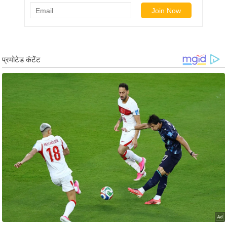
ड
हॉ
ली
वु
ड
फि
ल्म
स
मी
क्षा
B
r
e
a
k
i
n