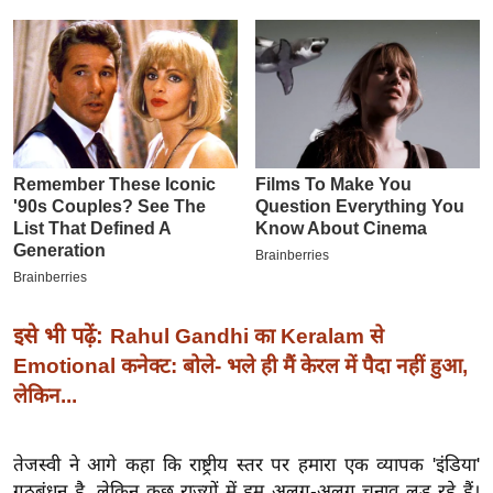
इ
म
ई
-
पे
प
र
मि
सा
ल
इसे भी पढ़ें:
Rahul Gandhi का Keralam से
बे
Emotional कनेक्ट: बोले- भले ही मैं केरल में पैदा नहीं हुआ,
मि
लेकिन...
सा
ल
तेजस्वी ने आगे कहा कि राष्ट्रीय स्तर पर हमारा एक व्यापक 'इंडिया'
श
गठबंधन है, लेकिन कुछ राज्यों में हम अलग-अलग चुनाव लड़ रहे हैं।