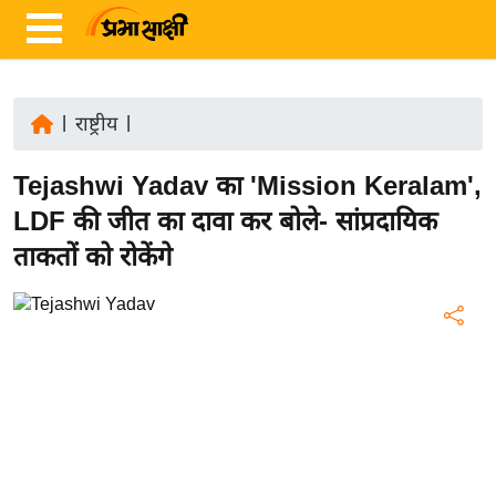
|
राष्ट्रीय
|
ता
Tejashwi Yadav का 'Mission Keralam',
ज़ा
ख
LDF की जीत का दावा कर बोले- सांप्रदायिक
ब
ताकतों को रोकेंगे
र
रा
ष्ट्री
य
अं
त
र्रा
ष्ट्री