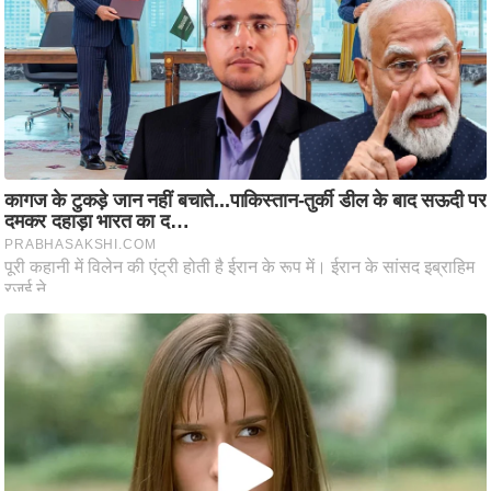
ष
ण
स
म
सा
म
यि
क
मा
तृ
भू
मि
स्तं
भ
ए
म
.