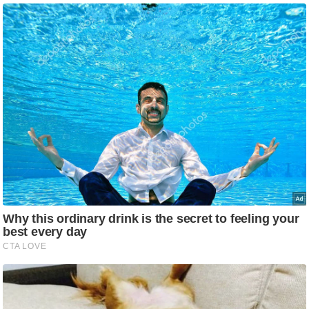
/
फै
श
न
घ
रे
लू
नु
स्खे
प
र्य
ट
न
स्थ
ल
फि