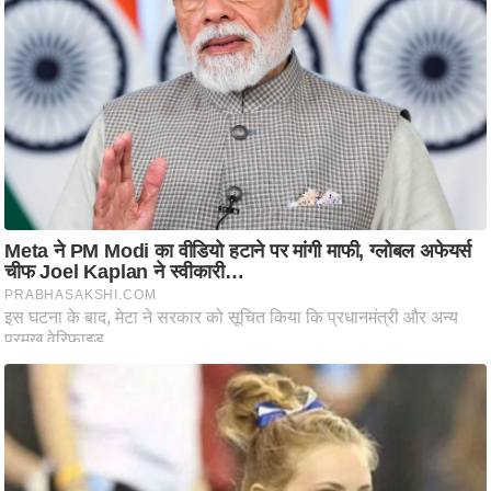
ष
ण
स
म
सा
म
यि
क
मा
तृ
भू
मि
स्तं
भ
ए
म
.