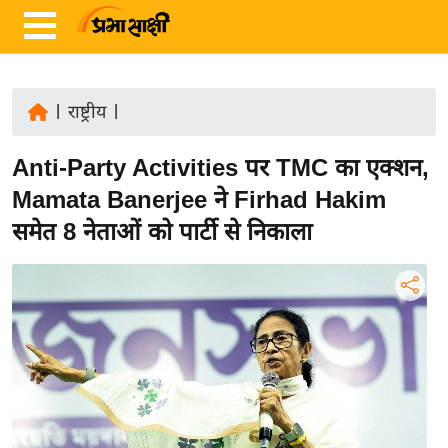
|
राष्ट्रीय
|
ता
Anti-Party Activities पर TMC का एक्शन,
ज़ा
ख
Mamata Banerjee ने Firhad Hakim
ब
समेत 8 नेताओं को पार्टी से निकाला
र
रा
ष्ट्री
य
अं
त
र्रा
ष्ट्री