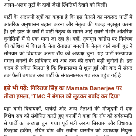
ख्सि
अलग-अलग गुटों के दावों जैसी स्थितियाँ देखने को मिलीं।
य
पार्टी के अंदरूनी सूत्रों का कहना है कि इस फ़ैसले का मकसद पार्टी में
त
आंतरिक अनुशासन बहाल करना और नेतृत्व की पकड़ मज़बूत करना
यं
है। इसे हाल के वर्षों में पार्टी नेतृत्व के सामने आई सबसे गंभीर आंतरिक
ग
चुनौतियों में से एक माना जा रहा है। वहीं, तृणमूल कांग्रेस पर नियंत्रण
इं
की कोशिश में विपक्ष के नेता रीताब्रता बनर्जी के नेतृत्व वाले बागी गुट ने
डि
सोमवार को विधायक अरूप रॉय को अध्यक्ष चुना। यह पार्टी संस्थापक
या
ममता बनर्जी के प्राधिकार को अब तक की सबसे बड़ी चुनौती है। इस
कदम से संकेत मिलता है कि विधानसभा से शुरू हुई और बाद में संसद
सा
तक फैली बगावत अब पार्टी के संगठनात्मक गढ़ तक पहुंच गई है।
हि
त्य
इसे भी पढ़ें:
गिरिराज सिंह का Mamata Banerjee पर
ज
तीखा हमला, 'TMC ने बंगाल को लूटकर बर्बाद कर दिया'
ग
त
यहां बागी विधायकों, पार्षदों और अन्य नेताओं की मौजूदगी में एक
विशेष सत्र को संबोधित करते हुए बनर्जी ने कहा कि रॉय को सर्वसम्मति
ऑ
से पार्टी का अध्यक्ष चुना गया। पूर्व मंत्री अरूप बिस्वास और विधायक
टो
फिरहाद हकीम, रथिन घोष और सबीना यास्मीन को उपाध्यक्ष नियुक्त
व