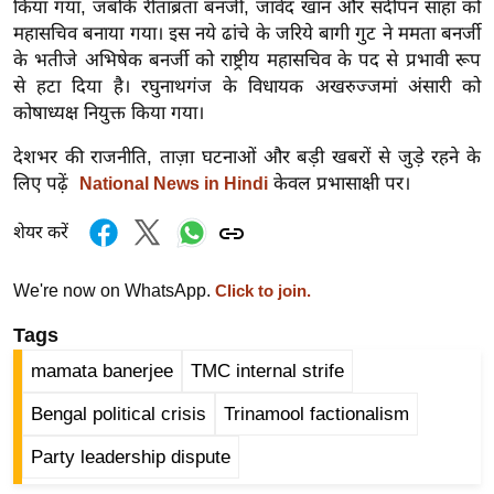
किया गया, जबकि रीताब्रता बनर्जी, जावेद खान और संदीपन साहा को
र्ल्ड
महासचिव बनाया गया। इस नये ढांचे के जरिये बागी गुट ने ममता बनर्जी
न्यू
के भतीजे अभिषेक बनर्जी को राष्ट्रीय महासचिव के पद से प्रभावी रूप
ज
से हटा दिया है। रघुनाथगंज के विधायक अखरुज्जमां अंसारी को
ब्री
कोषाध्यक्ष नियुक्त किया गया।
फ
देशभर की राजनीति, ताज़ा घटनाओं और बड़ी खबरों से जुड़े रहने के
म
लिए पढ़ें
केवल प्रभासाक्षी पर।
National News in Hindi
नो
रं
शेयर करें
ज
न
We're now on WhatsApp.
Click to join.
ज
Tags
ग
mamata banerjee
TMC internal strife
त
बॉ
Bengal political crisis
Trinamool factionalism
ली
Party leadership dispute
वु