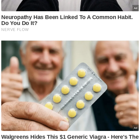
g
N
e
w
s
ला
इ
फ
स्टा
इ
ल
टे
क्नॉ
लॉ
जी
ब्यू
टी