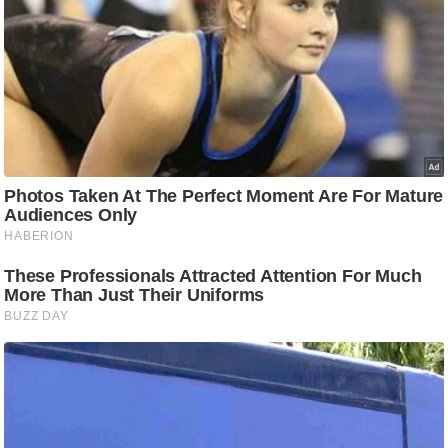
आ
र
.
आ
ई
.
चा
य
प
र
स
मी
क्षा
ध
र्म
ज्यो