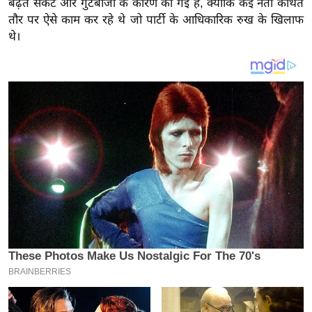
बढ़ते संकट और गुटबाजी के कारण की गई है, क्योंकि कई नेता कथित
य
तौर पर ऐसे काम कर रहे थे जो पार्टी के आधिकारिक रुख के खिलाफ
ब
थे।
ज
ट
खे
ल
क्रि
के
ट
I
P
L
2
0
2
6
क्रा