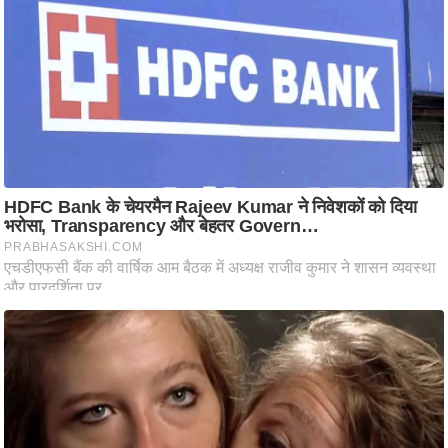
ति
ष
प्र
भु
म
हि
मा
/
ध
र्म
स्थ
ल
व्र
त
त्यो
हा
र