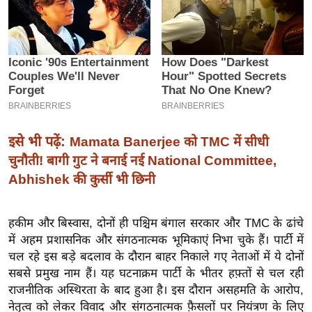
इ
म
ई
-
पे
प
र
इसे भी पढ़ें:
Mamata Banerjee को TMC में सीधी
मि
चुनौती! बागी गुट ने बनाई नई National Committee,
सा
Abhishek की कुर्सी भी छिनी
ल
बे
हकीम और बिस्वास, दोनों ही पश्चिम बंगाल सरकार और TMC के ढांचे
में अहम प्रशासनिक और संगठनात्मक भूमिकाएं निभा चुके हैं। पार्टी में
मि
चल रहे इस बड़े बदलाव के दौरान बाहर निकाले गए नेताओं में ये दोनों
सा
सबसे प्रमुख नाम हैं। यह घटनाक्रम पार्टी के भीतर हफ़्तों से चल रही
ल
राजनीतिक अस्थिरता के बाद हुआ है। इस दौरान असहमति के आरोप,
श
नेतृत्व को लेकर विवाद और संगठनात्मक फ़ैसलों पर नियंत्रण के लिए