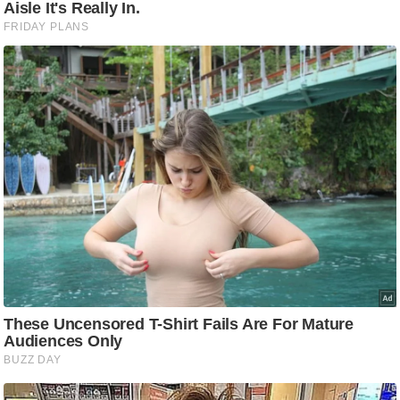
/
फै
श
न
घ
रे
लू
नु
स्खे
प
र्य
ट
न
स्थ
ल
फि