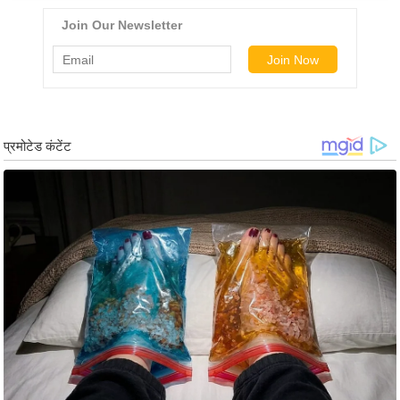
ड
हॉ
ली
वु
ड
फि
ल्म
स
मी
क्षा
B
r
e
a
k
i
n