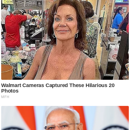
ट
ने
स
मं
त्रा
रि
ले
श
न
शि
प
रा
ज
नी
ति
वि
श्ले