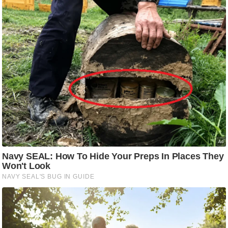
ति
ष
प्र
भु
म
हि
मा
/
ध
र्म
स्थ
ल
व्र
त
त्यो
हा
र