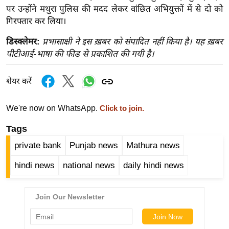
ख्सि
पर उन्होंने मथुरा पुलिस की मदद लेकर वांछित अभियुक्तों में से दो को
य
गिरफ्तार कर लिया।
त
डिस्क्लेमर:
प्रभासाक्षी ने इस ख़बर को संपादित नहीं किया है। यह ख़बर
यं
पीटीआई-भाषा की फीड से प्रकाशित की गयी है।
ग
इं
शेयर करें
डि
या
We're now on WhatsApp.
Click to join.
सा
Tags
हि
त्य
private bank
Punjab news
Mathura news
ज
hindi news
national news
daily hindi news
ग
त
ऑ
टो
व