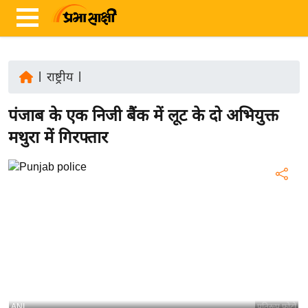
|
राष्ट्रीय
|
ता
पंजाब के एक निजी बैंक में लूट के दो अभियुक्त
ज़ा
ख
मथुरा में गिरफ्तार
ब
र
रा
ष्ट्री
य
अं
त
र्रा
ष्ट्री
ANI
प्रतिरूप फोटो