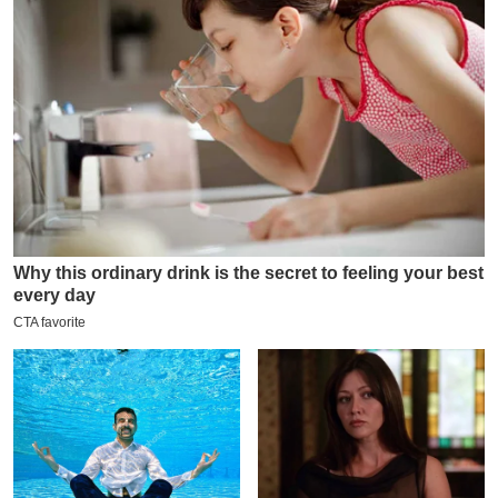
य
ब
ज
ट
खे
ल
क्रि
के
ट
I
P
L
2
0
2
6
क्रा