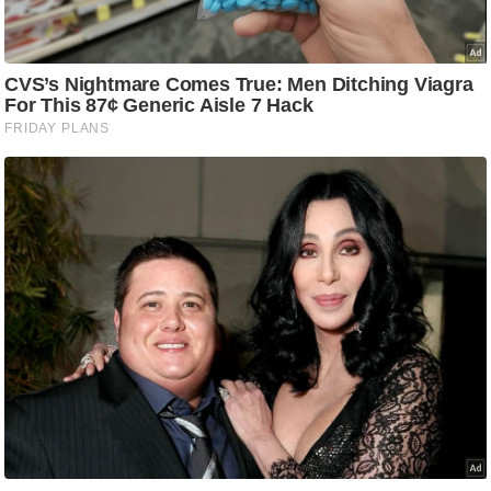
ष
ण
स
म
सा
म
यि
क
मा
तृ
भू
मि
स्तं
भ
ए
म
.