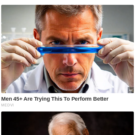
ड
हॉ
ली
वु
ड
फि
ल्म
स
मी
क्षा
B
r
e
a
k
i
n