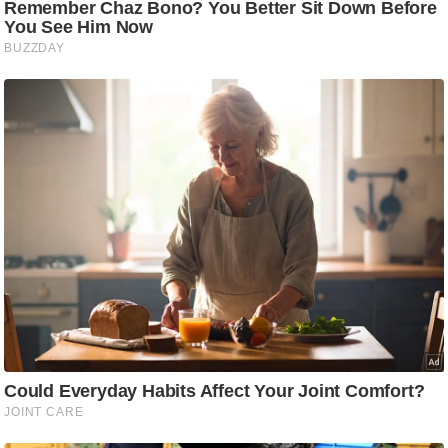
आ
र
.
आ
ई
.
चा
य
प
र
स
मी
क्षा
ध
र्म
ज्यो