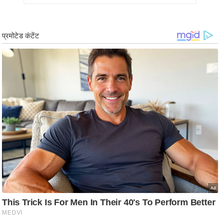
र्ल्ड
न्यू
ज
ब्री
फ
म
नो
रं
ज
न
ज
ग
त
बॉ
ली
वु