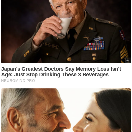
g
N
e
w
s
ला
इ
फ
स्टा
इ
ल
टे
क्नॉ
लॉ
जी
ब्यू
टी