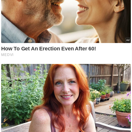
/
फै
श
न
घ
रे
लू
नु
स्खे
प
र्य
ट
न
स्थ
ल
फि