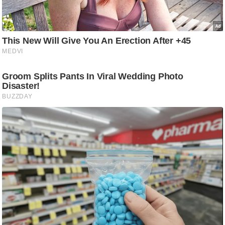
ट
ने
स
मं
त्रा
रि
ले
श
न
शि
प
रा
ज
नी
ति
वि
श्ले