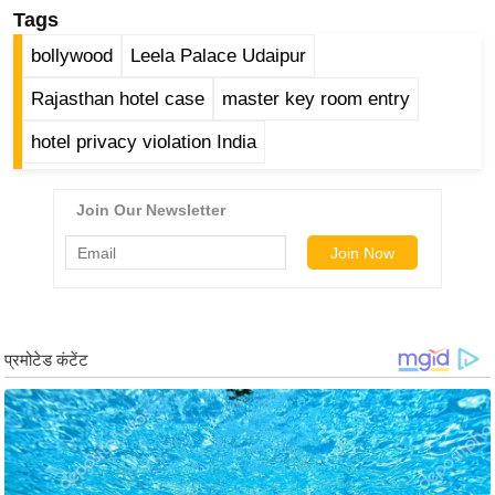
Tags
/
फै
bollywood
Leela Palace Udaipur
श
Rajasthan hotel case
master key room entry
न
घ
hotel privacy violation India
रे
लू
नु
स्खे
प
र्य
ट
न
स्थ
ल
फि