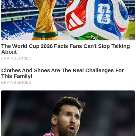
ष
ण
स
म
सा
म
यि
क
मा
तृ
भू
मि
स्तं
भ
ए
म
.