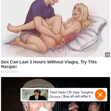
S
O
u
r
T
e
a
m
E
x
p
e
r
t
Tamil Nadu CM Vijay Sanghita
P
Divorce | विजय की पत्नी संगीता ने
a
वापस ली तलाक की अर्जी, कोर्ट ने
मामले को किया निपटाया
n