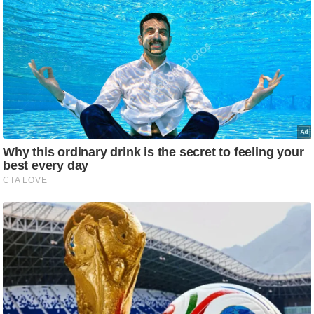
ट
ने
स
मं
त्रा
रि
ले
श
न
शि
प
रा
ज
नी
ति
वि
श्ले