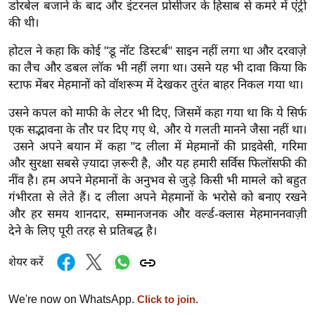
g
डोरबेल बजाने के बाद और इंटरनल प्रोसीजर के हिसाब से कमरे में एंट्री
की थी।
N
e
होटल ने कहा कि कोई "डू नॉट डिस्टर्ब" साइन नहीं लगा था और दरवाज़े
w
का लैच और डबल लॉक भी नहीं लगा था। उसने यह भी दावा किया कि
s
स्टाफ मेंबर मेहमानों को वॉशरूम में देखकर तुरंत बाहर निकल गया था।
ला
उसने कपल को माफी के लेटर भी दिए, जिसमें कहा गया था कि ये सिर्फ
इ
एक सद्भावना के तौर पर दिए गए थे, और ये गलती मानने जैसा नहीं था।
फ
उसने अपने बयान में कहा
"द लीला में मेहमानों की प्राइवेसी, गरिमा
स्टा
और सुरक्षा सबसे ज़्यादा ज़रूरी है, और यह हमारी सर्विस फिलॉसफी की
इ
नींव है। हम अपने मेहमानों के अनुभव से जुड़े किसी भी मामले को बहुत
ल
गंभीरता से लेते हैं। द लीला अपने मेहमानों के भरोसे को बनाए रखने
टे
और हर समय शानदार, सम्मानजनक और वर्ल्ड-क्लास मेहमाननवाज़ी
देने के लिए पूरी तरह से प्रतिबद्ध है।
क्नॉ
लॉ
शेयर करें
जी
ब्यू
We're now on WhatsApp.
Click to join.
टी