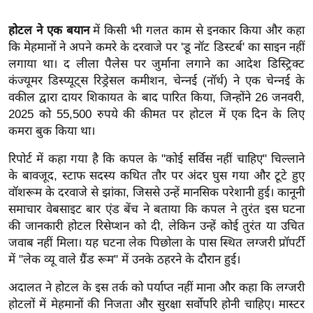
ख्सि
य
होटल ने एक बयान
में किसी भी गलत काम से इनकार किया और कहा
त
कि मेहमानों ने अपने कमरे के दरवाजे पर 'डू नॉट डिस्टर्ब' का साइन नहीं
यं
लगाया था। द लीला पैलेस पर जुर्माना लगाने का आदेश डिस्ट्रिक्ट
कंज्यूमर डिस्प्यूट्स रिड्रेसल कमीशन, चेन्नई (नॉर्थ) ने एक चेन्नई के
ग
वकील द्वारा दायर शिकायत के बाद पारित किया, जिन्होंने 26 जनवरी,
इं
2025 को 55,500 रुपये की कीमत पर होटल में एक दिन के लिए
डि
कमरा बुक किया था।
या
सा
रिपोर्ट में कहा गया है कि कपल के "कोई सर्विस नहीं चाहिए" चिल्लाने
हि
के बावजूद, स्टाफ सदस्य कथित तौर पर अंदर घुस गया और टूटे हुए
वॉशरूम के दरवाजे से झांका, जिससे उन्हें मानसिक परेशानी हुई। कानूनी
त्य
समाचार वेबसाइट बार एंड बेंच ने बताया कि कपल ने तुरंत इस घटना
ज
की जानकारी होटल रिसेप्शन को दी, लेकिन उन्हें कोई तुरंत या उचित
ग
जवाब नहीं मिला। यह घटना लेक पिछोला के पास स्थित लग्जरी प्रॉपर्टी
त
में "लेक व्यू वाले ग्रैंड रूम" में उनके ठहरने के दौरान हुई।
ऑ
अदालत ने होटल के इस तर्क को पर्याप्त नहीं माना और कहा कि लग्जरी
टो
होटलों में मेहमानों की निजता और सुरक्षा सर्वोपरि होनी चाहिए। मास्टर
व