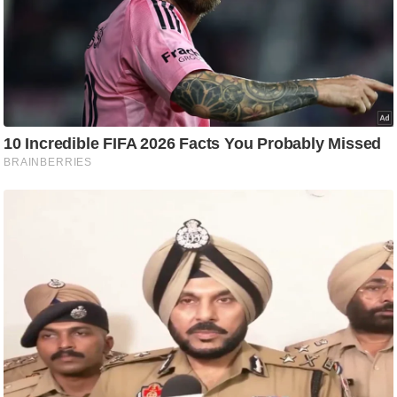
आ
र
.
आ
ई
.
चा
य
प
र
स
मी
क्षा
ध
र्म
ज्यो