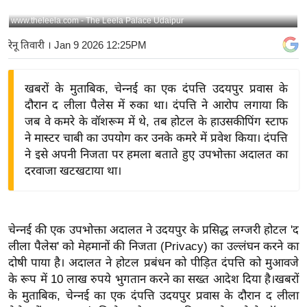
य
www.theleela.com - The Leela Palace Udaipur
बि
रेनू तिवारी
। Jan 9 2026 12:25PM
ज़
ने
खबरों के मुताबिक, चेन्नई का एक दंपत्ति उदयपुर प्रवास के
स
दौरान द लीला पैलेस में रुका था। दंपत्ति ने आरोप लगाया कि
उ
जब वे कमरे के वॉशरूम में थे, तब होटल के हाउसकीपिंग स्टाफ
द्यो
ने मास्टर चाबी का उपयोग कर उनके कमरे में प्रवेश किया। दंपत्ति
ग
ने इसे अपनी निजता पर हमला बताते हुए उपभोक्ता अदालत का
ज
दरवाजा खटखटाया था।
ग
त
वि
चेन्नई की एक उपभोक्ता अदालत ने उदयपुर के प्रसिद्ध लग्जरी होटल 'द
शे
लीला पैलेस' को मेहमानों की निजता (Privacy) का उल्लंघन करने का
ष
दोषी पाया है। अदालत ने होटल प्रबंधन को पीड़ित दंपत्ति को मुआवजे
ज्ञ
के रूप में 10 लाख रुपये भुगतान करने का सख्त आदेश दिया है।खबरों
रा
के मुताबिक, चेन्नई का एक दंपत्ति उदयपुर प्रवास के दौरान द लीला