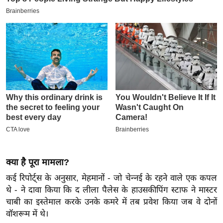
इ
म
ई
-
पे
प
र
मि
सा
ल
बे
क्या है पूरा मामला?
मि
कई रिपोर्ट्स के अनुसार, मेहमानों - जो चेन्नई के रहने वाले एक कपल
सा
थे - ने दावा किया कि द लीला पैलेस के हाउसकीपिंग स्टाफ ने मास्टर
ल
चाबी का इस्तेमाल करके उनके कमरे में तब प्रवेश किया जब वे दोनों
श
वॉशरूम में थे।