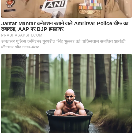
ति
ष
प्र
भु
म
हि
मा
/
ध
र्म
स्थ
ल
व्र
त
त्यो
हा
र