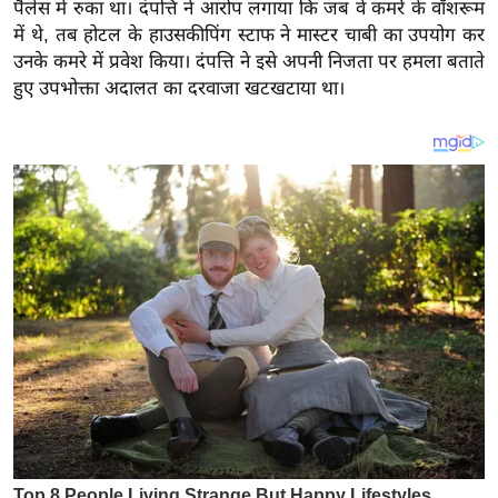
य
पैलेस में रुका था। दंपत्ति ने आरोप लगाया कि जब वे कमरे के वॉशरूम
में थे, तब होटल के हाउसकीपिंग स्टाफ ने मास्टर चाबी का उपयोग कर
ब
उनके कमरे में प्रवेश किया। दंपत्ति ने इसे अपनी निजता पर हमला बताते
ज
हुए उपभोक्ता अदालत का दरवाजा खटखटाया था।
ट
खे
ल
क्रि
के
ट
I
P
L
2
0
2
6
क्रा