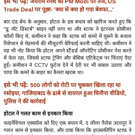
ड
इसे भी पढ़ें:
जयराम रमेश का PM Modi पर तंज, US
हॉ
Trade Deal पर पूछा- 'क्या से क्या हो गया बेवफा...'
ली
बार एंड बेंच के अनुसार, होटल के इस बचाव को खारिज करते हुए कि
वु
"डू नॉट डिस्टर्ब" साइन नहीं लगा था और स्टाफ ने इंटरनल प्रोसीजर
ड
फॉलो किए थे, कमीशन ने कहा कि स्टाफ को कमरे में घुसने के बजाय
फि
रिसेप्शन से मेहमानों की मौजूदगी वेरिफाई करनी चाहिए थी। कमीशन ने
ल्म
यह भी नोट किया कि होटल अपने स्टैंडर्ड ऑपरेटिंग प्रोसीजर पेश करने
स
में फेल रहा, जिससे स्टाफ ट्रेनिंग और बेसिक एटिकेट्स पर चिंताएं पैदा
हुईं। कमीशन ने CCTV फुटेज देने में देरी पर भी सवाल उठाया और
मी
पाया कि कमरे के बाहर का कैमरा खराब था।
क्षा
B
इसे भी पढ़ें:
500 लोगों को रोटी पर थूककर खिला रहा था
r
रसोइया, गाजियाबाद के ढाबे से वायरल हुआ घिनौना वीडियो,
e
पुलिस ने की कार्रवाई
a
होटल ने गलत काम से इनकार किया
k
i
फाइनेंशियल एक्सप्रेस को दिए एक बयान में, द लीला पैलेस उदयपुर ने
n
गलत काम से इनकार किया, और दावा किया कि हाउसकीपिंग स्टाफ ने