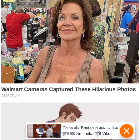
ह
रों
से
वे
ब
स्टो
री
का
र्टू
न
S
h
o
r
t
China और Bhutan से वापस आने के
V
तुरंत बाद Sri Lanka पहुँचे Vikram
i
Misri, भारत के जबरदस्त दाँव से