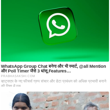
ट
ने
स
मं
त्रा
रि
ले
श
न
शि
प
रा
ज
नी
ति
वि
श्ले