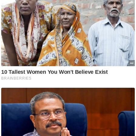
ष
ण
स
म
सा
म
यि
क
मा
तृ
भू
मि
स्तं
भ
ए
म
.