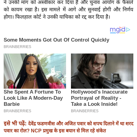
य
ने उनकी मांग को अस्वीकार कर दिया है और चुनाव आयोग के फैसले
को कायम रखा है। इस मामले में आगे और सुनवाई होगी और निर्णय
ब
होगा। फिलहाल कोर्ट ने उनकी याचिका को रद्द कर दिया है।
ज
ट
खे
ल
क्रि
के
ट
I
P
L
2
0
2
इसे भी पढ़ें:
देवेंद्र फडणवीस और अजित पवार को शपथ दिलाने में था शरद
6
पवार का रोल? NCP प्रमुख के इस बयान से मिल रहे संकेत
क्रा