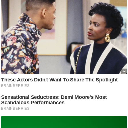
/
फै
श
न
घ
रे
लू
नु
स्खे
प
र्य
ट
न
स्थ
ल
फि