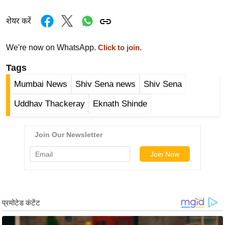
ख्सि
य
शेयर करें
त
यं
We're now on WhatsApp.
Click to join.
ग
Tags
इं
Mumbai News
Shiv Sena news
Shiv Sena
डि
या
Uddhav Thackeray
Eknath Shinde
सा
हि
त्य
ज
ग
त
ऑ
टो
व