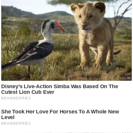
ड
हॉ
ली
वु
ड
फि
ल्म
स
मी
क्षा
B
r
e
a
k
i
n