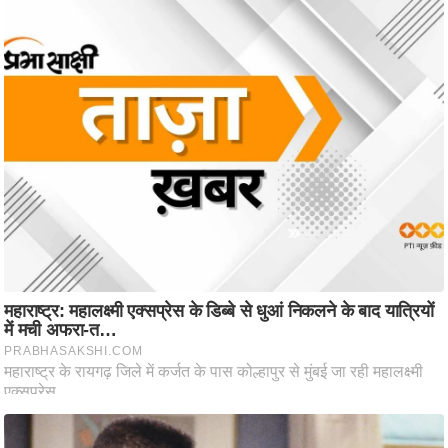
g
N
e
w
s
ला
इ
फ
स्टा
इ
ल
टे
क्नॉ
लॉ
जी
ब्यू
टी