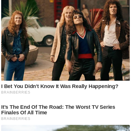
र्ल्ड
न्यू
ज
ब्री
फ
म
नो
रं
ज
न
ज
ग
त
बॉ
ली
वु