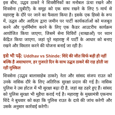
इस बीच, उद्धव ठाकरे ने शिवसैनिकों का मनोबल ऊंचा रखने और
इ
शिवसेना (यूबीटी) के समूह को एक साथ रखने के लिए 5 मार्च से
म
महाराष्ट्र के दौरे पर जाने का फैसला किया है। इसके एक हिस्से के रूप
ई
में, उद्धव और आदित्य द्वारा जमीन पर पार्टी कार्यकर्ताओं को मजबूत
करने और पुनर्निर्माण करने के लिए एक कैडर आउटरीच कार्यक्रम
-
आयोजित किया जाएगा, जिसमें सेना शिविरों (शाखाओं) पर ध्यान
पे
केंद्रित किया जाएगा, जहां पूरे महाराष्ट्र में पार्टी के आधार को बनाए
प
रखने और विस्तार करने की योजना बनाई जा रही है।
र
मि
इसे भी पढ़ें:
Uddhav vs Shinde: शिंदे की जीत सिर्फ बड़ी ही नहीं
बल्कि है असाधारण, हर गुजरते दिन के साथ उद्धव ठाकरे की राह होती जा
सा
रही मुश्किल
ल
शिवसेना (उद्धव बालासाहेब ठाकरे) नेता और सांसद संजय राउत को
उनके नासिक दौरे के लिए अतिरिक्त सुरक्षा प्रदान की गई है। नासिक
बे
पुलिस ने उस होटल में भी सुरक्षा बढ़ा दी है, जहां वह ठहरे हुए हैं। सांसद
मि
को पुलिस सुरक्षा भी मुहैया कराई गई है। महाराष्ट्र के मुख्यमंत्री एकनाथ
सा
शिंदे ने बुधवार को कहा कि पुलिस राउत के दावे की जांच करेगी और
ल
उसके अनुसार कार्रवाई करेगी।
श