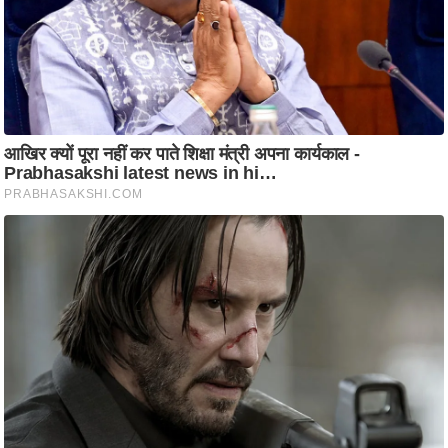
आ
र
.
आ
ई
.
चा
य
प
र
स
मी
क्षा
ध
र्म
ज्यो