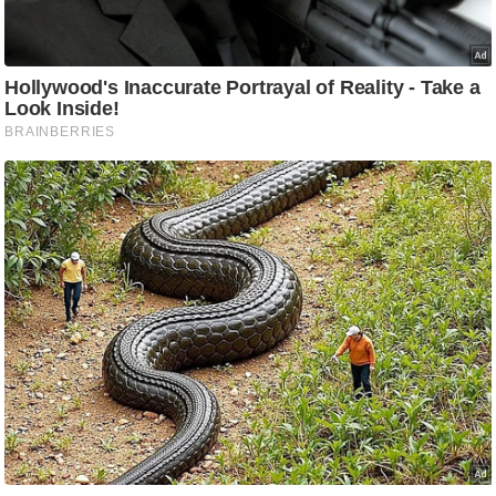
ति
ष
प्र
भु
म
हि
मा
/
ध
र्म
स्थ
ल
व्र
त
त्यो
हा
र